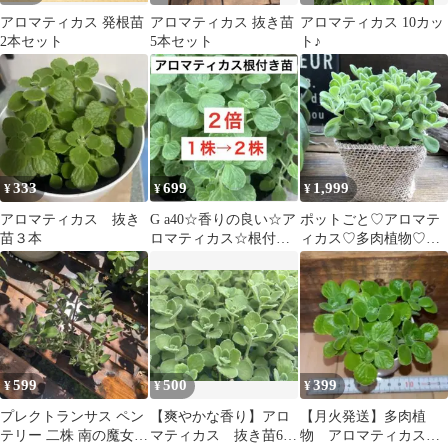
アロマティカス 発根苗
アロマティカス 抜き苗
アロマティカス 10カッ
2本セット
5本セット
ト♪
333
699
1,999
¥
¥
¥
アロマティカス 抜き
G a40☆香りの良い☆ア
ポットごと♡アロマテ
苗３本
ロマティカス☆根付き
ィカス♡多肉植物♡害
苗☆2倍セール中❣️
虫防止♡ミントの甘い
香り♡
599
500
399
¥
¥
¥
プレクトランサス ペン
【爽やかな香り】アロ
【月火発送】多肉植
テリー 二株 南の魔女
マティカス 抜き苗6
物 アロマティカス