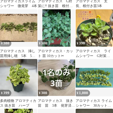
アロマティカスライム
アロマティカス G対
アロマティカス 太
シャワー 微発芽 4本
策に‼️ 抜き苗 根付
長、根付き苗3本
き 2本 ショベルカー
380
300
390
¥
¥
¥
アロマティカス 挿し
アロマティカス・カッ
アロマティカス ライ
苗用挿し穂 5本 5ｃ
ト 苗 10カット✂
ムシャワー G対策に‼️
ｍ前後
抜き苗 根付き 2本
かさ
399
300
1,000
¥
¥
¥
多肉植物 アロマティカ
アロマティカス 抜き
アロマティカス ライム
ス 抜き苗 ハーブ
苗 苗 3本 発芽済
シャワー 30カット
み ハーブ 虫除け
（当日カットします）