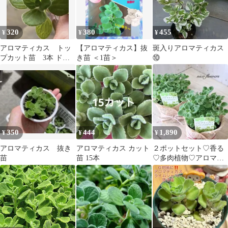
320
380
455
¥
¥
¥
アロマティカス トッ
【アロマティカス】抜
斑入りアロマティカス
プカット苗 3本 ドル
き苗 ＜1苗＞
⑩
フィンネックレスおま
け
350
444
1,890
¥
¥
¥
アロマティカス 抜き
アロマティカス カット
２ポットセット♡香る
苗
苗 15本
♡多肉植物♡アロマテ
ィカス♡ハーブ♡