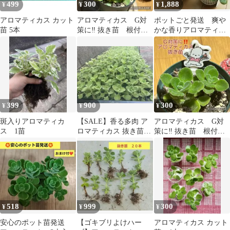
499
300
1,888
¥
¥
¥
アロマティカス カット
アロマティカス G対
ポットごと発送 爽や
苗 5本
策に‼️ 抜き苗 根付
かな香りアロマティカ
き 2本 おひさん
ス 多様性 2個セット
399
900
300
¥
¥
¥
斑入りアロマティカ
【SALE】香る多肉 ア
アロマティカス G対
ス 1苗
ロマティカス 抜き苗12
策に‼️ 抜き苗 根付
本 カット苗6本 ゴキ
き 2本 ポチャッコ
ブリ対策
518
999
300
¥
¥
¥
安心のポット苗発送
【ゴキブリよけハー
アロマティカス カット