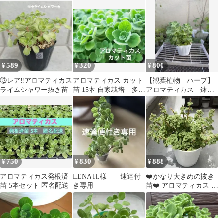
ハーブ苗 ネコポス
本 カット苗5本セット
ミニ抜き苗①
589
320
800
¥
¥
¥
⑬レア‼️アロマティカス
アロマティカス カット
【観葉植物 ハーブ】
ライムシャワー抜き苗
苗 15本 自家栽培 多肉
アロマティカス 鉢ご
植物/ハーブ
と発送
750
830
888
¥
¥
¥
アロマティカス発根済
LENA H.様 速達付
❤️かなり大きめの抜き
苗 5本セット 匿名配送
き専用
苗❤️ アロマティカス 多
肉植物 ハーブ