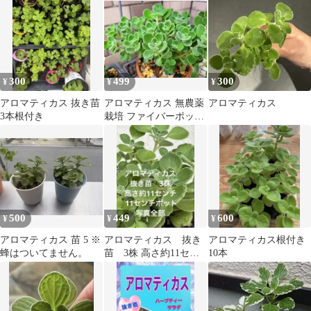
根付き 3苗小サイズ
300
499
300
¥
¥
¥
アロマティカス 抜き苗
アロマティカス 無農薬
アロマティカス
3本根付き
栽培 ファイバーポット
入
500
449
600
¥
¥
¥
アロマティカス 苗 5 ※
アロマティカス 抜き
アロマティカス根付き
蜂はついてません。
苗 3株 高さ約11セン
10本
チ 11センチポット 写真
全部