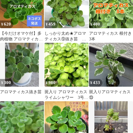
620
459
400
¥
¥
¥
【今だけオマケ付】多
しっかり太め★アロマ
アロマティカス 根付き
肉植物 アロマティカス
ティカス⑨抜き苗 し
3本
苗 3株
っかり根付き苗♪Ｇよけ
に!?良い香り
300
980
433
¥
¥
¥
アロマティカス抜き苗
斑入り アロマティカス
斑入りアロマティカス
ライムシャワー 3号ポ
⑬
ットこど発送 多肉植
物 ハーブ