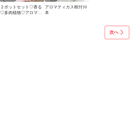
２ポットセット♡香る
アロマティカス根付10
♡多肉植物♡アロマテ
本
ィカス♡ハーブ♡
次へ