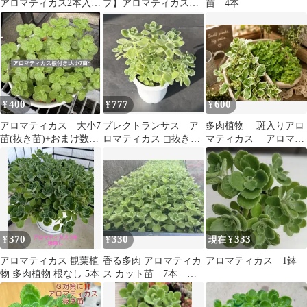
アロマティカス2本入
ブ】アロマティカス抜
苗 4本
おまけ付.。.:*♡⑬
き苗２０本
400
777
600
¥
¥
¥
アロマティカス 大小7
プレクトランサス ア
多肉植物 斑入りアロ
苗(抜き苗)+おまけ数苗
ロマティカス ◻︎抜き苗
マティカス アロマテ
(カット苗)①
◻︎
ィカス 2種類 セッ
ト カット苗
370
330
333
¥
¥
現在 ¥
アロマティカス 観葉植
香る多肉 アロマティカ
アロマティカス 1鉢
物 多肉植物 根なし 5本
ス カット苗 7本
【ゴキブリ対策にも】