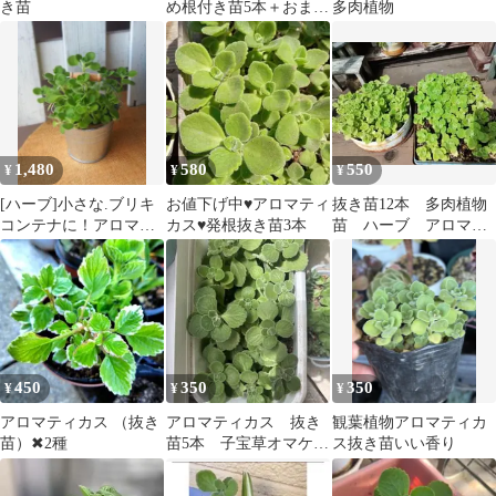
き苗
め根付き苗5本＋おまけ
多肉植物
カット苗
1,480
580
550
¥
¥
¥
[ハーブ]小さな.ブリキ
お値下げ中♥アロマティ
抜き苗12本 多肉植物
コンテナに！アロマテ
カス♥発根抜き苗3本
苗 ハーブ アロマテ
ィカス
ィカス
450
350
350
¥
¥
¥
アロマティカス （抜き
アロマティカス 抜き
観葉植物アロマティカ
苗）✖2種
苗5本 子宝草オマケ付
ス抜き苗いい香り
き