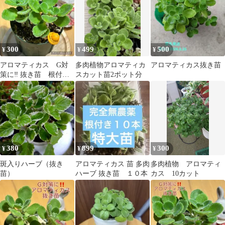
300
499
500
¥
¥
¥
アロマティカス G対
多肉植物アロマティカ
アロマティカス抜き苗
策に‼️ 抜き苗 根付
スカット苗2ポット分
き 2本 ぼうし
380
899
300
¥
¥
¥
斑入りハーブ（抜き
アロマティカス 苗 多肉
多肉植物 アロマティ
苗）
ハーブ 抜き苗 １０本
カス 10カット