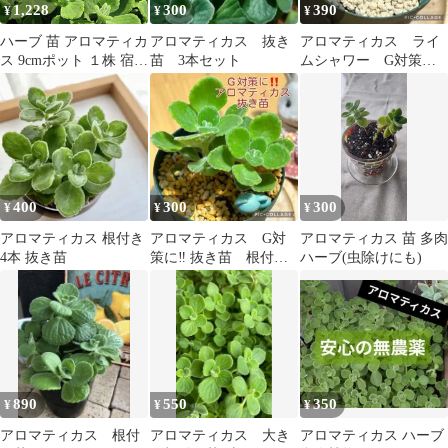
1,228
300
390
¥
¥
¥
ハーブ 苗 アロマティカ
アロマティカス 抜き
アロマティカス ライ
ス 9cmポット １株 宿根
苗 3本セット
ムシャワー G対策に‼️
草 香りのお花 薬草
抜き苗 根付き 2本
おさるさん
400
300
300
¥
¥
¥
アロマティカス 根付き
アロマティカス G対
アロマティカス 苗 多肉
4本 抜き苗
策に‼️ 抜き苗 根付
ハーブ(虫除けにも)
き 2本 ぞうさん
890
550
350
¥
¥
¥
アロマティカス 根付
アロマティカス 大き
アロマティカス ハーブ