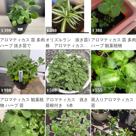
390
390
388
¥
¥
¥
アロマティカス 苗 多肉
オリズルラン 抜き苗1
アロマティカス 苗 多肉
ハーブ 抜き苗で
株 アロマティカス
ハーブ 観葉植物
カット苗 2株 オリ
ヅルラン
980
500
555
¥
¥
¥
アロマティカス 観葉植
アロマティカス 抜き
斑入りアロマティカス
物 ハーブ 苗
苗根付き 6本
苗