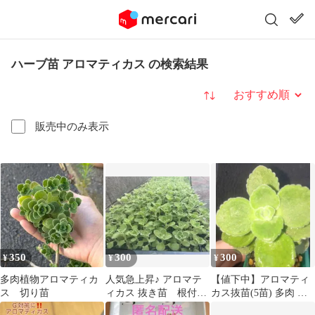
ハーブ苗 アロマティカス の検索結果
並び替え
販売中のみ表示
350
300
300
¥
¥
¥
多肉植物アロマティカ
人気急上昇♪ アロマテ
【値下中】アロマティ
ス 切り苗
ィカス 抜き苗 根付
カス抜苗(5苗) 多肉 エ
き 3本 おまけカット
ケベリア 害虫対策 おま