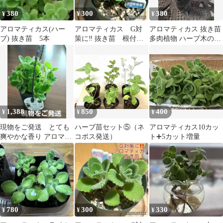
380
300
380
¥
¥
¥
アロマティカス(ハー
アロマティカス G対
アロマティカス 抜き苗
ブ) 抜き苗 5本
策に‼️ 抜き苗 根付
多肉植物 ハーブ木の様
き 2本 バス
な。
1,388
850
400
¥
¥
¥
現物をご発送 とても
ハーブ苗セット⑤（ネ
アロマティカス10カッ
爽やかな香り アロマテ
コポス発送）
ト➕5カット増量
ィカス 多機能ポット付
き
780
300
330
¥
¥
¥