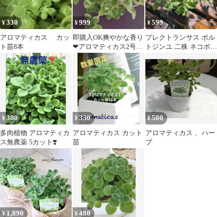
330
999
599
¥
¥
¥
アロマティカス カッ
即購入OK爽やかな香り
プレクトランサス ボル
ト苗8本
❤アロマティカス2号
トジンユ 二株 ネコポス
抜き苗発送 （ポットご
ハーブ苗 観葉植物
と+200円）
380
330
500
¥
¥
¥
多肉植物 アロマティカ
アロマティカス カット
アロマティカス 、ハー
ス無農薬 5カット❣️
苗
ブ
1,890
480
¥
¥