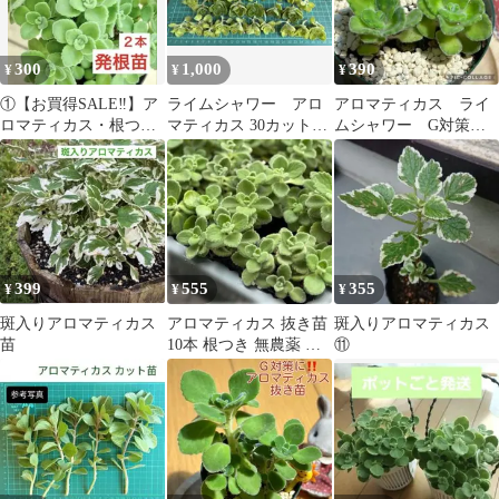
300
1,000
390
¥
¥
¥
①【お買得SALE‼️】ア
ライムシャワー アロ
アロマティカス ライ
ロマティカス・根つき
マティカス 30カット
ムシャワー G対策に‼️
抜き苗・２本
（当日カットします）
抜き苗 根付き 2本
かえるさん
399
555
355
¥
¥
¥
斑入りアロマティカス
アロマティカス 抜き苗
斑入りアロマティカス
苗
10本 根つき 無農薬 ハ
⑪
ーブ