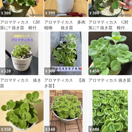
300
399
300
¥
¥
¥
アロマティカス G対
アロマテイカス 多肉
アロマティカス G対
策に‼️ 抜き苗 根付
植物 抜き苗
策に‼️ 抜き苗 根付
き 2本 くも
き 2本 ぶたさん
520
300
450
¥
¥
¥
アロマティカス 抜き
アロマティカス 【抜
アロマティカス 抜き苗
苗
き苗】
358
340
480
¥
¥
¥