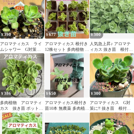
苗4本 セット
け付き
390
677
300
¥
¥
¥
アロマティカス ライ
アロマティカス 根付き
人気急上昇♪ アロマテ
ムシャワー G対策に‼️
12株セット 多肉植物 ハ
ィカス 抜き苗 根付
抜き苗 根付き 2本
ーブ無農薬フラワーガ
き 3本 おまけカット
パン屋さん
ーデン
苗4本セット
386
650
300
¥
¥
¥
多肉植物 アロマティ
アロマティカス根付き
アロマティカス G対
カス 抜き苗 ポットの
苗10本 無農薬 多肉植
策に‼️ 抜き苗 根付
中全て
物・観葉植物・ハーブ
き 2本 リボン
匿名配送変更可