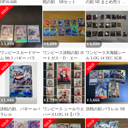
OP16-048
戦の刻 SRセット
の刻 SR まとめ売り モ
ンキー・D・ルフィ 他
3,899
6,000
4,600
¥
¥
¥
ワンピースカードゲー
ワンピース決戦の刻 ポ
ワンピース大海賊シー
ム Mr.3 バギー パラレ
ートガス・D・エース
ル LOG.14 SEC SGR パ
ル
ドン！パラレル
ラレル 19枚
1,666
1,799
3,666
¥
¥
¥
決戦の刻、バギー srパ
ワンピース シールウエ
決戦の刻 パラレル SR
ラレル
ハースLOG.14【パラレ
ル】シャンクス含む計
12枚