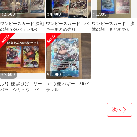
3,500
4,400
1,999
¥
¥
¥
ワンピースカード 決戦
ワンピースカード バ
ワンピースカード 決
の刻 SR+パラレルR
ギーまとめ売り
戦の刻 まとめ売り
7,600
1,000
¥
¥
ふ*】様 黒ひげ リー
ユ*ウ様 バギー SRパ
パラ シリュウ パラ
ラレル
レル セット
次へ