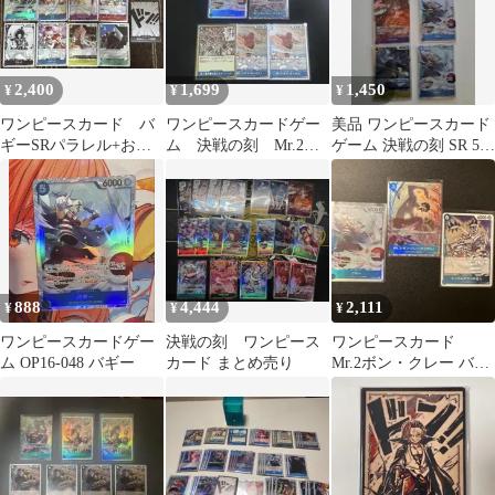
2,400
1,699
1,450
¥
¥
¥
ワンピースカード バ
ワンピースカードゲー
美品 ワンピースカード
ギーSRパラレル+おま
ム 決戦の刻 Mr.2・
ゲーム 決戦の刻 SR 5枚
け
ボンクレーSRパラレ
セット まとめ売り
ル バギーSR
888
4,444
2,111
¥
¥
¥
ワンピースカードゲー
決戦の刻 ワンピース
ワンピースカード
ム OP16-048 バギー
カード まとめ売り
Mr.2ボン・クレー バギ
ー インペルダウンの囚
人 3枚セット