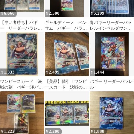
6,666
2,500
5,299
¥
¥
¥
【早い者勝ち】バギ
ギャルディーノ ベン
青バギーリーダーパラ
ー リーダーパラレ
サム バギー パラレ
レルインペルダウン囚
ル インペルダウンの
ル SR
人×9 10枚セット＋デッ
囚人 パラレル
キパーツ23枚
1,333
2,499
1,444
¥
¥
¥
ワンピースカード 決
【美品】値引！ワンピ
バギー リーダーパラレ
戦の刻 バギーSRパラ
ースカード 決戦の
ル
レル
刻 バギー SRパラレ
ル SRセット
1,222
2,200
1,888
¥
¥
¥