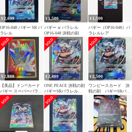
2,699
1,500
1,500
¥
¥
¥
OP16-048 バギー SR パ
バギー sr パラレル
バギー（OP16-048）パ
ラレル
OP16-048 決戦の刻
ラレルレア
2,888
2,480
2,500
¥
¥
¥
【美品】ドン!!カード
ONE PEACE 決戦の刻
ワンピースカード 決
バギー スーパーパラレ
バギーSRパラレル
戦の刻 バギーSRパラ
ル 金ドン
OP16-048 R★
レル