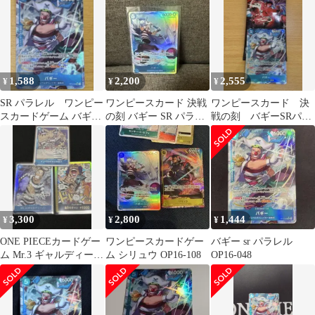
1,588
2,200
2,555
¥
¥
¥
SR パラレル ワンピー
ワンピースカード 決戦
ワンピースカード 決
スカードゲーム バギー
の刻 バギー SR パラレ
戦の刻 バギーSRパラ
OP16-048
ル
レル
3,300
2,800
1,444
¥
¥
¥
ONE PIECEカードゲー
ワンピースカードゲー
バギー sr パラレル
ム Mr.3 ギャルディー
ム シリュウ OP16-108
OP16-048
ノ ドン！パラレルと
おまけ