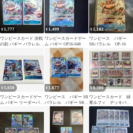
1,777
1,499
1,182
¥
¥
¥
ワンピースカード 決戦
ワンピースカードゲー
ワンピース バギー
の刻 バギー パラレル
ム バギー OP16-048
SRパラレル OP-16
SR 2枚セット
1,650
1,677
8,500
¥
¥
¥
ワンピースカードゲー
ワンピース バギー SR
ワンピースカード 緑
ム バギー リーダーパラ
パラレル バギー SR
青ルフィ デッキパー
レルOP16-041 OP16-48
決戦の刻 2枚セット新
ツ バギー パラレ
品未使用
ル Mr.3 SR