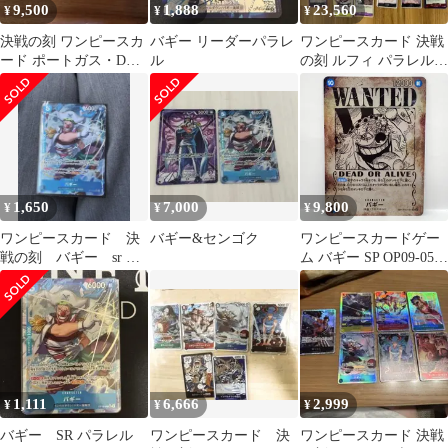
9,500
1,888
23,560
¥
¥
¥
決戦の刻 ワンピースカ
バギー リーダーパラレ
ワンピースカード 決戦
ード ポートガス・D・
ル
の刻 ルフィ パラレル
エース OP16-118 他ま
エースSEC 4コン多数
とめ
1,650
7,000
9,800
¥
¥
¥
ワンピースカード 決
バギー&センゴク
ワンピースカードゲー
戦の刻 バギー sr パ
ム バギー SP OP09-051
ラレル
R ★ ※中古
1,111
6,666
2,999
¥
¥
¥
バギー SR パラレル
ワンピースカード 決
ワンピースカード 決戦