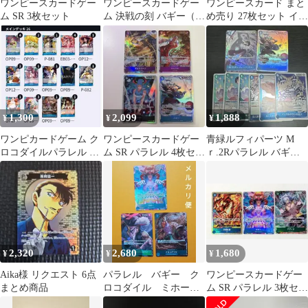
ワンピースカードゲー
ワンピースカードゲー
ワンピースカード まと
ム SR 3枚セット
ム 決戦の刻 バギー（パ
め売り 27枚セット イッ
ラレル）他 素材青 まと
ショウSR ルッチR 金縁
め売り
3枚
1,300
2,099
1,888
¥
¥
¥
ワンピカードゲーム ク
ワンピースカードゲー
青緑ルフィパーツ M
ロコダイルパラレル デ
ム SR パラレル 4枚セッ
ｒ.2Rパラレル バギー
ッキパーツ 青バギー ク
ト
SR インペルダウンの囚
ロスギルド
人
2,320
2,680
1,680
¥
¥
¥
Aika様 リクエスト 6点
パラレル バギー ク
ワンピースカードゲー
まとめ商品
ロコダイル ミホー
ム SR パラレル 3枚セッ
ク 新たなる皇帝 ワ
ト