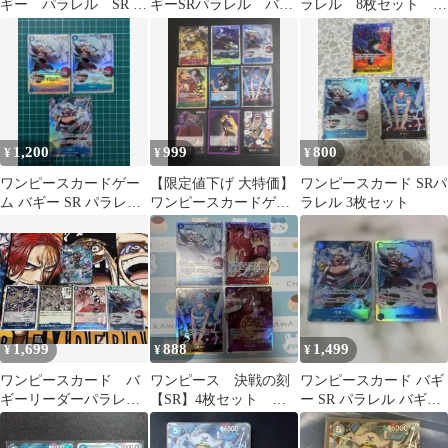
ギー パラレル SR 4
ギーSRパラレル バギ
ラレル 8枚セット ま
枚 OP16-048
ーSR 2枚セット
とめ売り
1,200
999
800
¥
¥
¥
ワンピースカードゲー
【限定値下げ 大特価】
ワンピースカード SRパ
ム バギー SR パラレル
ワンピースカードゲー
ラレル 3枚セット
1枚 SR 2枚 計3枚
ム 決戦の刻 まとめ売り
9枚セット
1,699
888
1,499
¥
¥
¥
ワンピースカード バ
ワンピース 決戦の刻
ワンピースカード バギ
ギーリーダーパラレ
【SR】4枚セット ル
ー SR パラレル バギー
ル インペルダウンの
フィ サカズキ ヤマ
SR 決戦の刻 2枚セット
囚人等おまけ
ト バギー