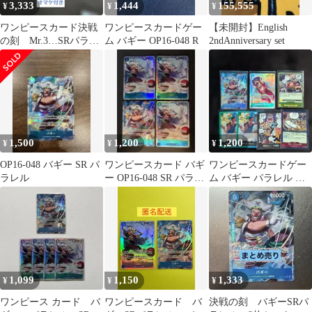
3,333
1,444
155,555
¥
¥
¥
ワンピースカード決戦
ワンピースカードゲー
【未開封】English
の刻 Mr.3…SRパラレ
ム バギー OP16-048 R
2ndAnniversary set
ル
1,500
1,200
1,200
¥
¥
¥
OP16-048 バギー SR パ
ワンピースカード バギ
ワンピースカードゲー
ラレル
ー OP16-048 SR パラレ
ム バギー パラレル ま
ル 4枚セット
とめ売り
1,099
1,150
1,333
¥
¥
¥
ワンピース カード バ
ワンピースカード バ
決戦の刻 バギーSRパ