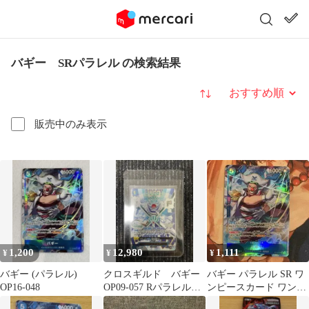
バギー SRパラレル の検索結果
並び替え
販売中のみ表示
1,200
12,980
1,111
¥
¥
¥
バギー (パラレル)
クロスギルド バギー
バギー パラレル SR ワ
OP16-048
OP09-057 Rパラレル
ンピースカード ワンピ
ワンオーナー 極美品
カード