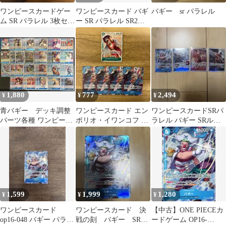
ワンピースカードゲー
ワンピースカード バギ
バギー sr パラレル
ム SR パラレル 3枚セッ
ー SR パラレル SR2枚
ト
計3枚セット
1,880
777
2,494
¥
¥
¥
青バギー デッキ調整
ワンピースカード エン
ワンピースカードSRパ
パーツ各種 ワンピース
ポリオ・イワンコフ バ
ラレル バギー SRルフ
カードゲーム
ギー 5枚セット
ィ バギー 錦えもん4枚
セット
1,599
1,999
1,280
¥
¥
¥
ワンピースカード
ワンピースカード 決
【中古】ONE PIECEカ
op16-048 バギー パラレ
戦の刻 バギー SRパ
ードゲーム OP16-