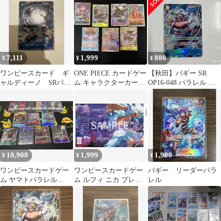
ンピースカード
7,111
1,999
800
¥
¥
¥
ワンピースカード ギ
ONE PIECE カードゲー
【秋田】バギー SR
ャルディーノ SRパラ
ム キャラクターカード
OP16-048 パラレル 決
レル バギー リーダー
7枚セット
戦の刻
パラレル セット
10,900
1,999
1,900
¥
¥
¥
ワンピースカードゲー
ワンピースカードゲー
バギー リーダーパラ
ム ヤマトパラレル
ム ルフィ ニカ プレイ
レル
OP16-098
シート 交流会