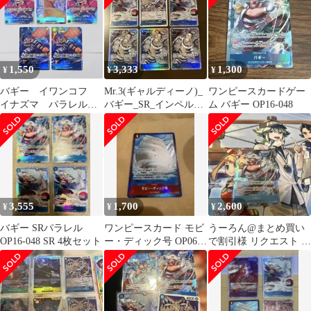
1,550
3,333
1,300
¥
¥
¥
バギー イワンコフ
Mr.3(ギャルディーノ)_
ワンピースカードゲー
イナズマ パラレル 5
バギー_SR_インペルダ
ム バギー OP16-048
枚セット
ウンの囚人_R_OP16
3,555
1,700
2,600
¥
¥
¥
バギー SRパラレル
ワンピースカード モビ
うーろん@まとめ買い
OP16-048 SR 4枚セット
ー・ディック号 OP06-
で割引様 リクエスト 2
021
点 まとめ商品