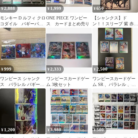
2,888
1,999
650
¥
¥
¥
モンキー D ルフィ クロ
ONE PIECE ワンピー
【シャンクス】ド
コダイル バギーパラ
ス カードまとめ売り
ン！！スリーブ 紫 赤
レル スタートデッキ
墨絵 リーパラ リーダー
EX
パラレル にも
999
2,333
2,500
¥
¥
¥
ワンピース シャンク
ワンピースカードゲー
ワンピースカードゲー
ス パラレル バギー
ム 3枚セット
ム SR 、パラレル 、
SGR 3枚セット
SECまとめ売り
1,200
3,980
500
¥
¥
¥