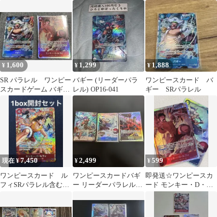
ル sr
ラレル
048[SR]：(パラレル)バ
ギー
1,600
1,299
1,888
¥
¥
¥
SR パラレル ワンピー
バギー (リーダーパラ
ワンピースカード バ
スカードゲーム バギー
レル) OP16-041
ギー SRパラレル
とおまけ✴︎
7,450
2,499
599
現在 ¥
¥
¥
ワンピースカード ル
ワンピースカードバギ
即発送☆ワンピースカ
フィSRパラレル含む
ー リーダーパラレル
ード モンキー・D・ル
1box開封セット
OP16-041 バギー錦えも
フィ バギー 決戦の刻 2
んSR
枚セットSR