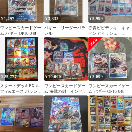
1,497
3,333
5,999
¥
¥
¥
ワンピースカードゲー
バギー リーダーパラ
赤青ビビデッキ キャ
ム バギー OP16-048
レル
ベンディッシュ
OP10 ナミ OP11
EB03
25,777
10,000
2,099
¥
¥
¥
スタートデッキEX ル
ワンピースカードゲー
ワンピースカードゲー
フィ&エース パラレル
ム 決戦の刻 インペル
ム バギー OP16-048
セミコンプ 16種 ST-30
ダウンパラレルセット