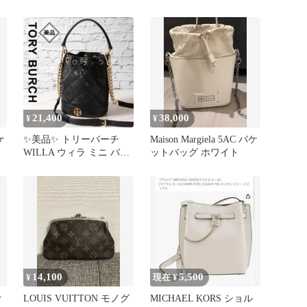
ッセ チェーンバッグ
21,400
38,000
¥
¥
ケ
✨美品✨ トリーバーチ
Maison Margiela 5AC バケ
WILLA ウィラ ミニ バケ
ットバッグ ホワイト
ットバッグ 巾着 斜めが
け
14,100
5,500
¥
現在 ¥
ケ
LOUIS VUITTON モノグ
MICHAEL KORS ショル