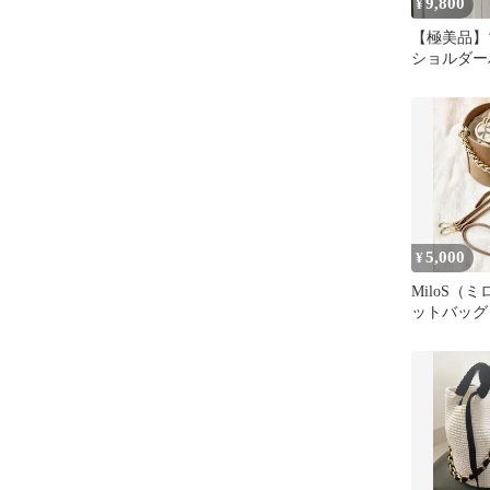
9,800
¥
【極美品
ショルダー
ーオール 
5,000
¥
MiloS（
ットバッグ
ッグ