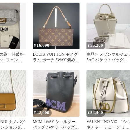
16,890
55,200
¥
¥
の為一時破格
LOUIS VUITTON モノグ
良品✨ メゾンマルジェ
ndi フェンデ
ラム ポーチ 3WAY 斜めが
5AC バケットバッグ
 チェーン ミ
け リメイク
2way レザー
42,000
54,400
¥
¥
NDI ナノバゲ
MCM 2WAY ショルダー
VALENTINO Vロゴ シ
ーンショルダー
バッグ バケットバッグ
ネチャー チェーン ミニ