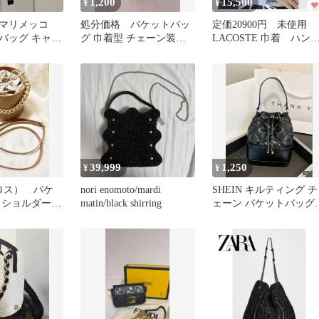
1,200
15,500
¥
¥
】マリメッコ
処分価格 バケットバッ
定価20900円 未使用
バッグ キャリ
グ 巾着型 チェーン装飾
LACOSTE 巾着 ハン
バケット
ブラック
バッグ ショルダー
39,999
1,250
¥
¥
ミロス） バケ
nori enomoto/mardi
SHEIN キルティング チ
 ショルダーバ
matin/black shirring
ェーン バケットバッグ
ブラック