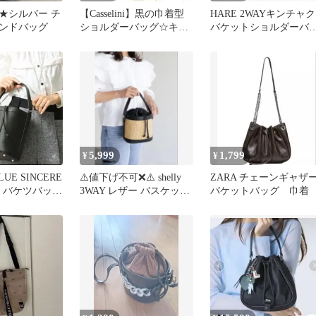
★シルバー チ
【Casselini】黒の巾着型
HARE 2WAYキンチャク
ンドバッグ
ショルダーバッグ☆キャ
バケットショルダーバ
セリニ斜め掛けストラッ
グ スパンコール 巾着
プ付
5,999
1,799
¥
¥
UE SINCERE
⚠️値下げ不可❌⚠️ shelly
ZARA チェーンギャザ
革 バケツバッ
3WAY レザー バスケット
バケットバッグ 巾着
トバッグ
バッグ かごバッグ