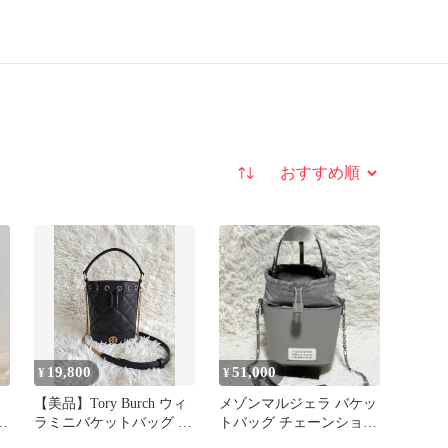
並び替え
19,800
51,000
¥
¥
【美品】Tory Burch ウィ
メゾンマルジェラ バケッ
ラミニバケットバッグ レ
トバッグ チェーンショル
ザー チェーン 黒
ダー グレー 5AC