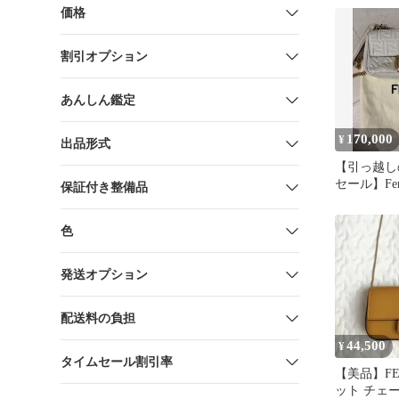
価格
割引オプション
あんしん鑑定
170,000
¥
出品形式
【引っ越し
セール】Fe
保証付き整備品
ィ バゲット
ディ
色
発送オプション
配送料の負担
44,500
¥
タイムセール割引率
【美品】FE
ット チェ