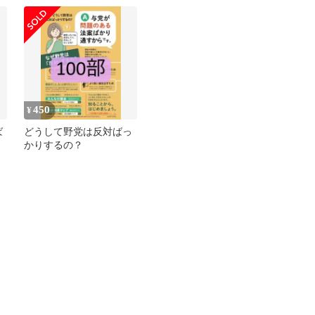
450
¥
ば
どうして野党は反対ばっ
かりするの？