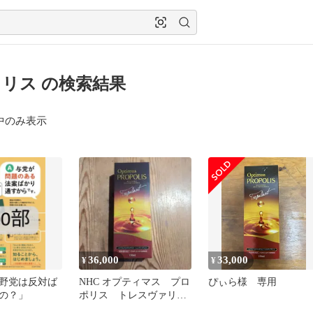
リス の検索結果
中のみ表示
36,000
33,000
¥
¥
野党は反対ば
NHC オプティマス プロ
ぴぃら様 専用
の？」
ポリス トレスヴァリア
ント