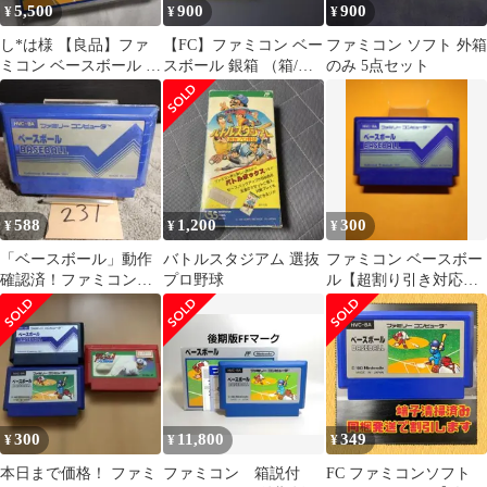
5,500
900
900
¥
¥
¥
し*は様 【良品】ファ
【FC】ファミコン ベー
ファミコン ソフト 外箱
ミコン ベースボール 銀
スボール 銀箱 （箱/説
のみ 5点セット
箱
明書 有り）
588
1,200
300
¥
¥
¥
「ベースボール」動作
バトルスタジアム 選抜
ファミコン ベースボー
確認済！ファミコンソ
プロ野球
ル【超割り引き対応】-
フト
E- まとめ買い大歓迎
300
11,800
349
¥
¥
¥
本日まで価格！ ファミ
ファミコン 箱説付
FC ファミコンソフト