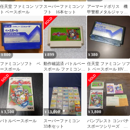
任天堂 ファミコン ソフ
スーパーファミコンソ
アーマードポリス 機
ト ベースボール
フト 16本セット
甲警察メタルジャック
他 SFCソフト 5本セ
ット
800
899
380
¥
¥
¥
ファミコンソフト ベ
動作確認済 バトルベー
任天堂 ファミコン ソフ
ースボール
スボール ファミコン
ト ベースボール HVC-
FC
BA
3,500
13,000
3,800
¥
¥
¥
バトルベースボール
スーパーファミコン
バンプレスト コンパチ
33本セット
スポーツシリーズ バ