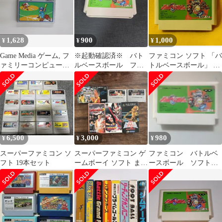
1,628
900
1,000
¥
¥
¥
Game Media ゲーム, フ
※起動確認済※ バト
ファミコン ソフト 「バ
ァミリーコンピュータ
ルベースボール ファ
トルベースボール」 バ
ベースボール HVCBA
ミコン
ンプレスト ゲーム キッ
NINTENDO /00110
ズ メンズ レディース
笑声出品商品
6,500
3,000
980
¥
¥
¥
スーパーファミコン ソ
スーパーファミコン ゲ
ファミコン バトルベ
フト 19本セット
ームボーイ ソフト まと
ースボール ソフトの
め売り
み