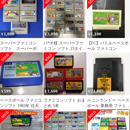
1,000
3,090
1,100
¥
¥
¥
スーパーファミコン
バ*チ様 スーパーファ
【FC】バトルベースボ
ソフト スーパーボン
ミコン ソフト 23タイト
ール ファミコン
バーマン5のみ
ル セット ボンバーマ
ン ドンキ
599
1,600
21,005
¥
¥
¥
ベースボール ファミコ
ファミコンソフト おま
♪) ニンテンドー ベース
ンソフト 1983年 任天堂
とめ 5本
ボール 業務用 ファミコ
BASEBALL
ンボックス 専用 [30]