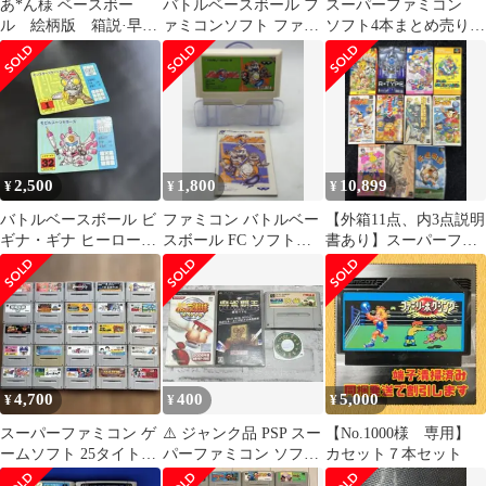
あ*ん様 ベースボー
バトルベースボール フ
スーパーファミコン
ル 絵柄版 箱説·早見
ァミコンソフト ファミ
ソフト4本まとめ売り
図付き 任天堂ファミ
リーコンピューター 任
ジャンク品 カービィ
コンソフト
天堂
2,500
1,800
10,899
¥
¥
¥
バトルベースボール ビ
ファミコン バトルベー
【外箱11点、内3点説明
ギナ・ギナ ヒーローカ
スボール FC ソフト
書あり】スーパーファ
ード
説明書付き
ミコンソフト おまと
め売り11点
4,700
400
5,000
¥
¥
¥
スーパーファミコン ゲ
⚠️ ジャンク品 PSP スー
【No.1000様 専用】
ームソフト 25タイトル
パーファミコン ソフト
カセット７本セット
まとめ売り
まとめ