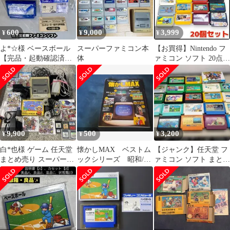
600
9,000
3,999
¥
¥
¥
よ*☆様 ベースボール
スーパーファミコン本
【お買得】Nintendo フ
【完品・起動確認済
体
ァミコン ソフト 20点セ
み】FCファミコンソフ
ット
ト
9,900
500
3,200
¥
¥
¥
白*也様 ゲーム 任天堂
懐かしMAX ベストム
【ジャンク】任天堂 フ
まとめ売り スーパーフ
ックシリーズ 昭和/レ
ァミコン ソフト まとめ
ァミコン wii 3dsDS ゲ
トロ/ファミコン
売り