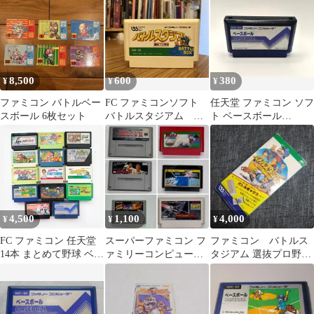
8,500
600
380
¥
¥
¥
ファミコン バトルベー
FC ファミコンソフト
任天堂 ファミコン ソフ
スボール 6枚セット
バトルスタジアム 選
ト ベースボール
抜プロ野球
BASEBALL
4,500
1,100
4,000
¥
¥
¥
FC ファミコン 任天堂
スーパーファミコン フ
ファミコン バトルス
14本 まとめて野球 ベー
ァミリーコンピュータ
タジアム 選抜プロ野球
スボール 昭和レトロ
ソフト 6本セット まと
箱、説明書付き
め売り