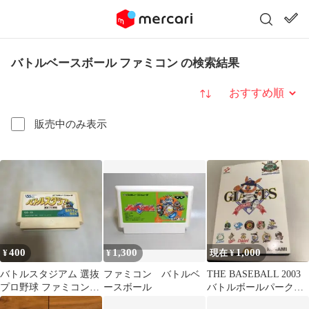
バトルベースボール ファミコン の検索結果
並び替え
販売中のみ表示
400
1,300
1,000
¥
¥
現在 ¥
バトルスタジアム 選抜
ファミコン バトルベ
THE BASEBALL 2003
プロ野球 ファミコンソ
ースボール
バトルボールパーク宣
フト
言