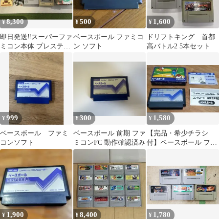
8,300
500
1,600
¥
¥
¥
即日発送‼️スーパーファ
ベースボール ファミコ
ドリフトキング 首都
ミコン本体 プレステ
ン ソフト
高バトル2 5本セット
ファミコン本体 コン
トローラー
999
300
1,580
¥
¥
¥
ベースボール ファミ
ベースボール 前期 ファ
【完品・希少チラシ
コンソフト
ミコンFC 動作確認済み
付】ベースボール ファ
ミコン 任天堂 箱・説明
書付き
1,900
8,400
1,780
¥
¥
¥