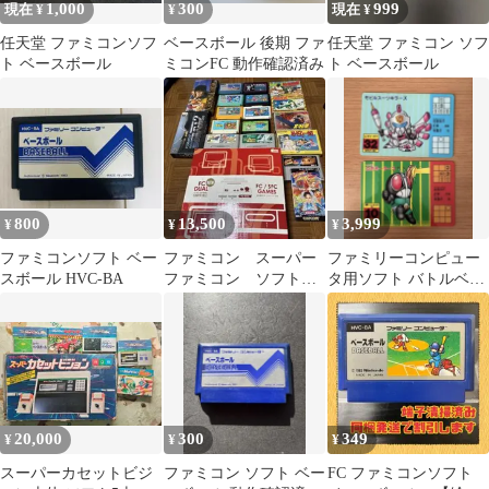
1,000
300
999
現在 ¥
¥
現在 ¥
任天堂 ファミコンソフ
ベースボール 後期 ファ
任天堂 ファミコン ソフ
ト ベースボール
ミコンFC 動作確認済み
ト ベースボール
800
13,500
3,999
¥
¥
¥
ファミコンソフト ベー
ファミコン スーパー
ファミリーコンピュー
スボール HVC-BA
ファミコン ソフト
タ用ソフト バトルベー
色々 17個セットと本
スボール 販促用カード
体
非売品
20,000
300
349
¥
¥
¥
スーパーカセットビジ
ファミコン ソフト ベー
FC ファミコンソフト