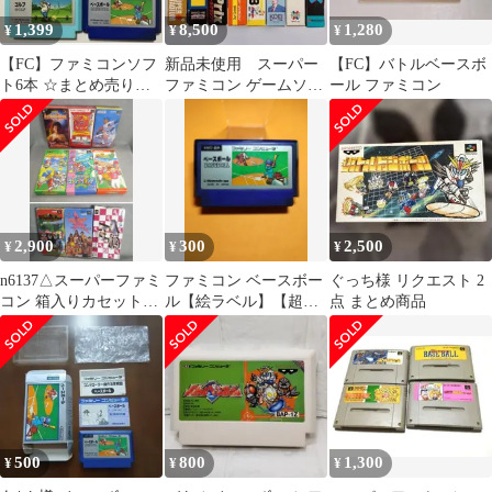
1,399
8,500
1,280
¥
¥
¥
【FC】ファミコンソフ
新品未使用 スーパー
【FC】バトルベースボ
ト6本 ☆まとめ売り最
ファミコン ゲームソフ
ール ファミコン
安値(出品時)☆
ト まとめ売り ８本
セット
2,900
300
2,500
¥
¥
¥
n6137△スーパーファミ
ファミコン ベースボー
ぐっち様 リクエスト 2
コン 箱入りカセットま
ル【絵ラベル】【超割
点 まとめ商品
とめ◇ソフト
り引き対応】-D- まと
め買い大歓迎
500
800
1,300
¥
¥
¥