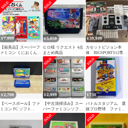
トルベースボール フ
ルセット 即発送
7,800
5,050
39,999
¥
¥
¥
【箱美品】スーパーフ
ヒロ様 リクエスト 4点
カセットビジョン本
ァミコン くにおくんシ
まとめ商品
体 BIGSPORTS12専用
リーズ 3本セット 熱血
銃 カセットセット
硬派くにおくん ドッジ
ボール べーすぼーる 箱
付き SFC
2,700
2,999
750
¥
¥
¥
【ベースボール】ファ
【中古清掃済み】スー
バトルスタジアム 選
ミコン FC ソフト
パーファミコンソフト
抜プロ野球 ファミコ
mJJ419 ● ★
12本まとめ売り
ンソフト 箱あり・説
明書無し