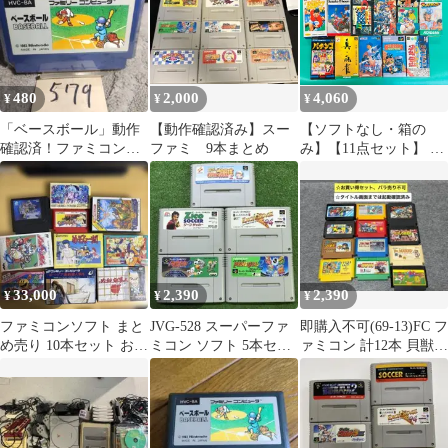
480
2,000
4,060
¥
¥
¥
「ベースボール」動作
【動作確認済み】スー
【ソフトなし・箱の
確認済！ファミコンソ
ファミ 9本まとめ
み】【11点セット】 ス
フト
ーパーラグビー スズカ
エイトアワーズ F1コン
ストラクター推奨 ヒュ
ーマングランプリ2 バ
トルロボット烈伝 スー
パー3Dベースボール 実
況ワールドサッカー パ
33,000
2,390
2,390
¥
¥
¥
チンコウォーズII 真・
麻雀 ヒューマンベース
ファミコンソフト まと
JVG-528 スーパーファ
即購入不可(69-13)FC フ
ボール など
め売り 10本セット おま
ミコン ソフト 5本セッ
ァミコン 計12本 貝獣物
け２本
ト
語、他