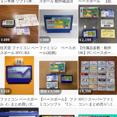
ョン本体 ソフト5本付
スボール 動作確認済
ベースボール 【絵柄
き ジャンク
ラベル】
499
300
2,199
¥
¥
¥
任天堂 ファミコン ベー
ファミコン ベースボ
【付属品多数・動作
スボール HVC-BA
ール(絵柄)
OK】FC ベースボール
箱・説明書・操作早見
図付き 任天堂
350
3,500
8,390
¥
現在 ¥
¥
ファミコン ベースボー
【ベースボール】 ファ
SFC✨スーパーファミ
ル -C- まとめ買い大歓
ミコンソフト ワンオ
コン✨まとめ売り✨20
迎
ーナー
本✨動作確認済✨ソフ
ト