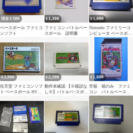
300
1,300
1,000
現在 ¥
¥
¥
ベースボール ファミコ
ファミコン バトルベー
Nintendo ファミリーコ
ンソフト
スボール 説明書
ンピュータ ベースボー
ル ソフト
2,800
2,200
1,800
¥
¥
¥
任天堂 ファミコンソフ
動作未確認 【※箱説な
空箱 箱のみ ファミ
ト ベースボール HVC-
し※】バトルベｰスボｰ
コン バトルベースボ
BA
ル
ール 1993年 バンプ
レスト