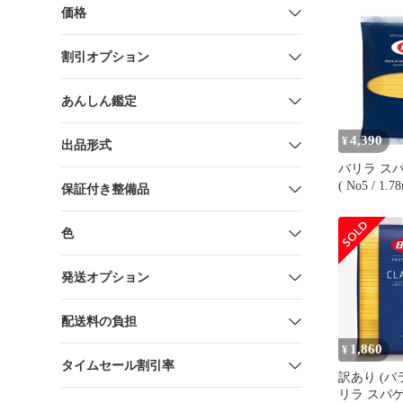
価格
割引オプション
あんしん鑑定
4,390
¥
出品形式
バリラ スパ
( No5 / 1.
保証付き整備品
スタ / 並行
[1239111]
色
発送オプション
配送料の負担
1,860
¥
タイムセール割引率
訳あり (バ
リラ スパゲ