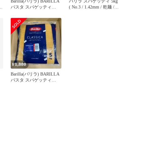
Barilla(バリラ) BARILLA
バリラ スパゲッティ 5kg
ゲ
パスタ スパゲッティ
( No.3 / 1.42mm / 乾麺 /
No.7 (1.9mm) 5kg [正規輸
パスタ / 並行輸入品 )
入品] イタリア産
[1239112]
1,880
¥
Barilla(バリラ) BARILLA
パスタ スパゲッティ
★
No.7 (1.95mm)
5kg//735095/807680951676
1