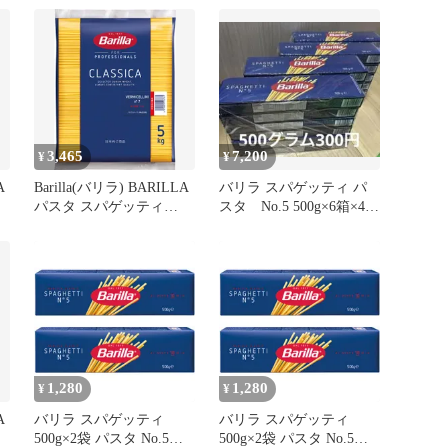
3,465
7,200
¥
¥
A
Barilla(バリラ) BARILLA
バリラ スパゲッティ パ
パスタ スパゲッティ
スタ No.5 500g×6箱×4セ
規輸
No.7 (1.9mm) 5kg [正規輸
ット 12kg
入品] イタリア産
1,280
1,280
¥
¥
A
バリラ スパゲッティ
バリラ スパゲッティ
500g×2袋 パスタ No.5
500g×2袋 パスタ No.5