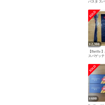
パスタ ス
No.7 (1.9
入品] イタ
2,300
¥
【Barill
スパゲッティ 
大容量
600
¥