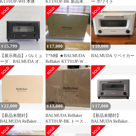
KTT01JP-WH 本体
KTT01JP-BK 新品未使
ー ホワイト
用
15,799
17,000
10,000
¥
¥
¥
【展示商品】バルミュ
T*M様 ★BALMUDA
BALMUDA リベイカー
ーダ BALMUDA オー
ReBaker KTT01JP-WH
ブントースター バルミ
トースター(W
ューダ リベイカー
1300W/食パン2枚 ブラ
ック KTT01JP-BK
22,000
13,000
17,000
¥
¥
¥
【新品未開封】
BALMUDA ReBaker
【新品未開封】
BALMUDA ReBaker
KTT01JP-BK トースタ
BALMUDA ReBaker
KTT01JP-WH ホワイト
ー
KTT01JP-GR
ベイクトースター バル