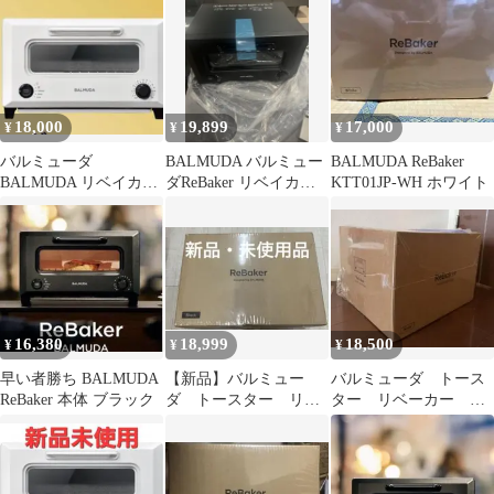
ラック
18,000
19,899
17,000
¥
¥
¥
バルミューダ
BALMUDA バルミュー
BALMUDA ReBaker
BALMUDA リベイカ
ダReBaker リベイカ
KTT01JP-WH ホワイト
ー ReBaker KTT01JP-
ー 黒
WH
16,380
18,999
18,500
¥
¥
¥
早い者勝ち BALMUDA
【新品】バルミュー
バルミューダ トース
ReBaker 本体 ブラック
ダ トースター リベ
ター リベーカー
ーカー Black
White KTT01JP-WH
KTT01JP-BK