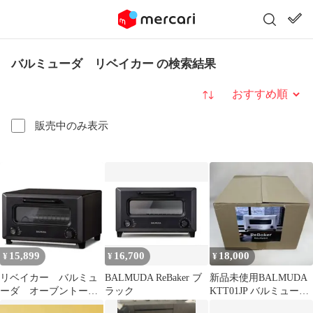
バルミューダ リベイカー の検索結果
並び替え
販売中のみ表示
15,899
16,700
18,000
¥
¥
¥
リベイカー バルミュ
BALMUDA ReBaker ブ
新品未使用BALMUDA
ーダ オーブントース
ラック
KTT01JP バルミューダ
ター KTT01JP−BK ブ
リベイカー