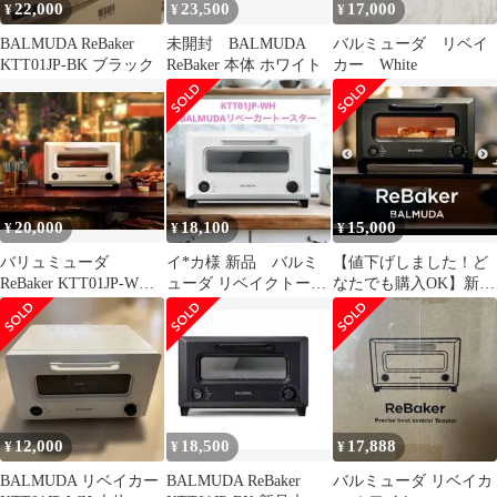
22,000
23,500
17,000
¥
¥
¥
BALMUDA ReBaker
未開封 BALMUDA
バルミューダ リベイ
KTT01JP-BK ブラック
ReBaker 本体 ホワイト
カー White
20,000
18,100
15,000
¥
¥
¥
バリュミューダ
イ*カ様 新品 バルミ
【値下げしました！ど
ReBaker KTT01JP-WH
ューダ リベイクトース
なたでも購入OK】新
[ホワイト]
ター BALMUDA
品 バルミューダ リ
ReBaker
ベイカー
12,000
18,500
17,888
¥
¥
¥
BALMUDA リベイカー
BALMUDA ReBaker
バルミューダ リベイカ