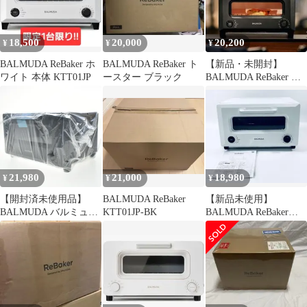
18,500
20,000
20,200
¥
¥
¥
BALMUDA ReBaker ホ
BALMUDA ReBaker ト
【新品・未開封】
ワイト 本体 KTT01JP
ースター ブラック
BALMUDA ReBaker ブ
ラック KTT01JP-BK
21,980
21,000
18,980
¥
¥
¥
【開封済未使用品】
BALMUDA ReBaker
【新品未使用】
BALMUDA バルミュー
KTT01JP-BK
BALMUDA ReBaker
ダ リベイクトースター
KTT01JP 本体
ReBaker リベイカー
KTT01JP-BK ブラック