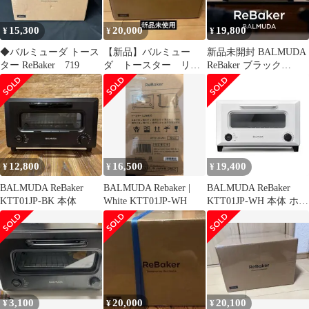
15,300
20,000
19,800
¥
¥
¥
◆バルミューダ トース
【新品】バルミュー
新品未開封 BALMUDA
ター ReBaker 719
ダ トースター リベ
ReBaker ブラック
ーカー Black
KTT01JP-BK
KTT01JP-BK
12,800
16,500
19,400
¥
¥
¥
BALMUDA ReBaker
BALMUDA Rebaker |
BALMUDA ReBaker
KTT01JP-BK 本体
White KTT01JP-WH
KTT01JP-WH 本体 ホワ
イト
3,100
20,000
20,100
¥
¥
¥