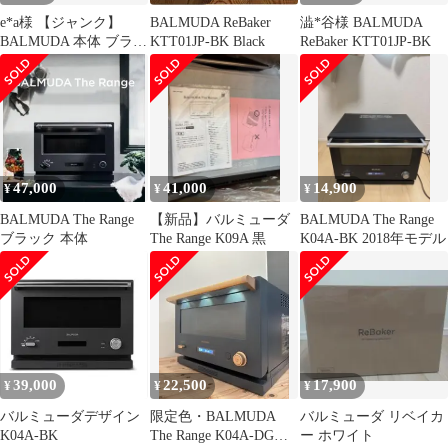
e*a様 【ジャンク】
BALMUDA ReBaker
澁*谷様 BALMUDA
BALMUDA 本体 ブラッ
KTT01JP-BK Black
ReBaker KTT01JP-BK
ク リベイカー 通電
確認
47,000
41,000
14,900
¥
¥
¥
BALMUDA The Range
【新品】バルミューダ
BALMUDA The Range
ブラック 本体
The Range K09A 黒
K04A-BK 2018年モデル
39,000
22,500
17,900
¥
¥
¥
バルミューダデザイン
限定色・BALMUDA
バルミューダ リベイカ
K04A-BK
The Range K04A-DG
ー ホワイト