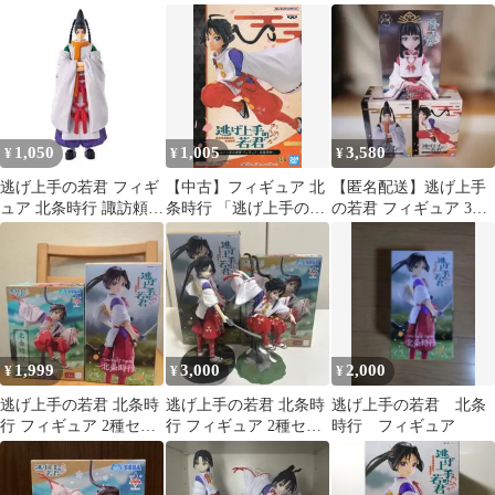
諏訪頼重 3体セッ
とめ売り 3体セット
ト
1,050
1,005
3,580
¥
¥
¥
逃げ上手の若君 フィギ
【中古】フィギュア 北
【匿名配送】逃げ上手
ュア 北条時行 諏訪頼重
条時行 「逃げ上手の若
の若君 フィギュア 3種
バンプレスト ★
君」 フィギュア-北条
セット
時行-
1,999
3,000
2,000
¥
¥
¥
逃げ上手の若君 北条時
逃げ上手の若君 北条時
逃げ上手の若君 北条
行 フィギュア 2種セッ
行 フィギュア 2種セッ
時行 フィギュア
ト
ト