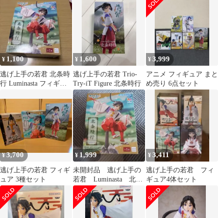
1,100
1,600
3,999
¥
¥
¥
逃げ上手の若君 北条時
逃げ上手の若君 Trio-
アニメ フィギュア まと
行 Luminasta フィギュ
Try-iT Figure 北条時行
め売り 6点セット
ア
3,700
1,999
3,411
¥
¥
¥
逃げ上手の若君 フィギ
未開封品 逃げ上手の
逃げ上手の若君 フィ
ュア 3種セット
若君 Luminasta 北条
ギュア4体セット
時行 フィギュア