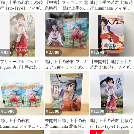
逃げ上手の若君 北条時
【中古】フィギュア 北
逃げ上手の若君 北条時
行 Trio-Try-iT フィギュ
条時行 「逃げ上手の若
行 Luminasta フィギュ
ア
君」 PVC＆ABS製塗装
ア プライズ
済み完成品
935
2,880
1,999
¥
¥
¥
フリュー Trio-Try-iT
逃げ上手の若君 フィギ
【未開封】逃げ上手の
Figure 逃げ上手の若君
ュア 2種セット 北条時
若君 北条時行 フィギュ
北条時行
行 雫
ア
1,980
1,500
1,580
¥
¥
¥
逃げ上手の若君
未開封✨逃げ上手の若
逃げ上手の若君 北条時
Luminasta フィギュア
君 Luminasta 北条時行
行 Trio-Try-iT Figure フ
北条時行 2点セット!!
フィギュア
ィギュア