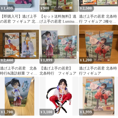
1,499
900
2,500
¥
¥
¥
【即購入可】逃げ上手
【セット送料無料】逃
逃げ上手の若君 北条時
の若君 フィギュア 北条
げ上手の若君 Luminasta
行 フィギュア 2種セッ
時行
北条時行 フィギュア
ト
2,444
1,899
1,200
¥
¥
¥
逃げ上手の若君 北条
【逃げ上手の若君】
逃げ上手の若君 北条時
時行&諏訪頼重 フィギ
北条時行 フィギュア
行フィギュア
ュア
1,700
3,100
1,999
¥
¥
¥