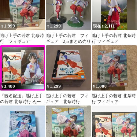
1,999
1,299
2,111
¥
¥
現在 ¥
逃げ上手の若君 北条時
逃げ上手の若君 フィ
逃げ上手の若君 北条時
行 フィギュア
ギュア 2点まとめ売り
行 フィギュア
3,480
1,299
1,000
¥
¥
¥
『匿名配送』逃げ上手
逃げ上手の若君 フィ
逃げ上手の若君 北条時
の若君 北条時行 ぬーど
ギュア 北条時行
行 フィギュア
るストッパー フィギュ
ア