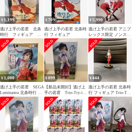
1,199
799
5,990
¥
¥
¥
逃げ上手の若君 北条
逃げ上手の若君 北条時
逃げ上手の若君 アニプ
時行 フィギュア 新
行 フィギュア
レックス限定 ノンスケ
品未使用未開封
ールフィギュア 北条時
行 特典付き
1,000
899
444
¥
¥
¥
逃げ上手の若君 SEGA
【新品未開封】逃げ上
逃げ上手の若君 北条時
Luminastra 北条時行 フ
手の若君 Trio-Try-iT
行 フィギュア Trio-Try-
ィギュア
Figure 北条時行
iT