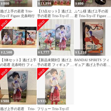
800
13,899
400
¥
¥
¥
逃げ上手の若君 Trio-
【13点セット】逃げ上
ふ*ふ様 逃げ上手の若
Try-iT Figure 北条時行
手の若君 Trio-Try-iT 北
君 Trio-Try-iT Figure 北
条時行 フィギュア
条時行 フィギ
2,500
1,777
1,210
¥
¥
¥
【3体セット】逃げ上手
【新品未開封】逃げ上
BANDAI SPIRITS フィ
の若君 北条時行 フィギ
手の若君 フィギュア 2
ギュア 逃げ上手の若君
ュア まとめ売り
種 セット
北条時行
980
935
¥
¥
逃げ上手の若君 Trio-
フリュー Trio-Try-iT