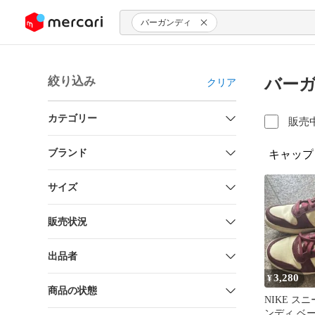
ンツにスキップ
バーガンディ
絞り込み
バーガ
クリア
カテゴリー
販売
ブランド
キャップ
サイズ
販売状況
出品者
3,280
¥
商品の状態
NIKE ス
ンディ ベ