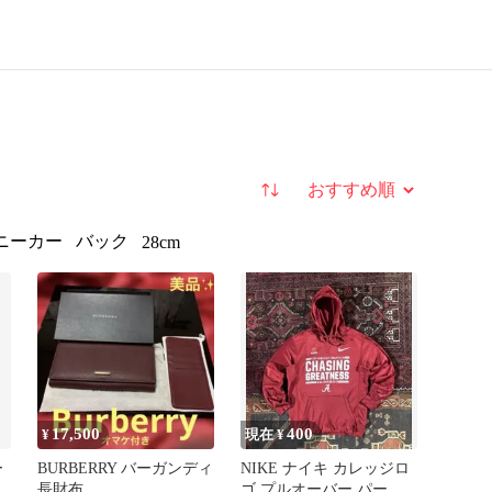
並び替え
ニーカー
バック
28cm
17,500
400
¥
現在 ¥
ー
BURBERRY バーガンディ
NIKE ナイキ カレッジロ
長財布
ゴ プルオーバー パーカ