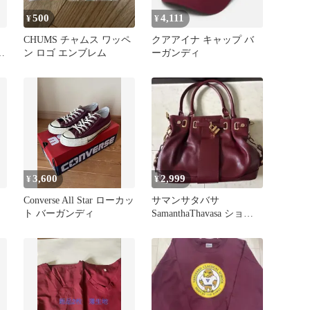
500
4,111
¥
¥
CHUMS チャムス ワッペ
クアアイナ キャップ バ
ャ
ン ロゴ エンブレム
ーガンディ
3,600
2,999
¥
¥
Converse All Star ローカッ
サマンサタバサ
ト バーガンディ
SamanthaThavasa ショル
ダーバッグ ハンドバッグ