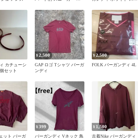
ルドー
ーカー
2,500
2,500
¥
¥
ィ カチューシ
GAP ロゴ Tシャツ バーガ
FOLK バーガンディ 4L
2個セット
ンディ
399
1,500
¥
¥
スウェット バーガ
バーガンディ Vネック 鳥
古着Nike バーガンディ