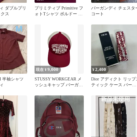
ィ ダブルプリ
プリミティブ Primitive フ
バーガンディ チェスタ
ックス
ォトTシャツ ボルドー M
コート
ピンナップガール
9,000
2,400
現在 ¥
¥
TH 半袖シャツ
STUSSY WORKGEAR メ
Dior アディクト リップ
ィ
ッシュキャップ バーガン
ティック ケース バーガ
ディ
ンディ オブリーク