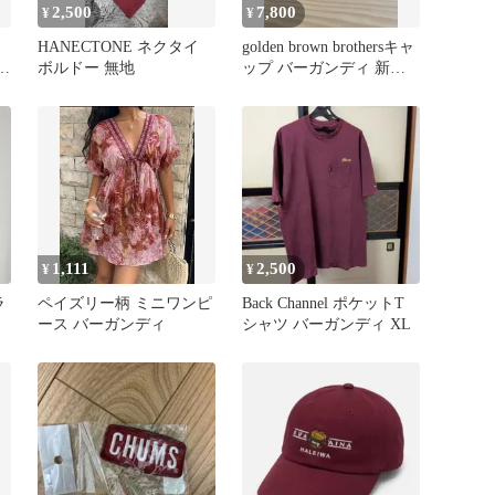
2,500
7,800
¥
¥
HANECTONE ネクタイ
golden brown brothersキャ
ーガ
ボルドー 無地
ップ バーガンディ 新
品 完売品
1,111
2,500
¥
¥
ラ
ペイズリー柄 ミニワンピ
Back Channel ポケットT
ース バーガンディ
シャツ バーガンディ XL