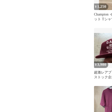
1,250
¥
Champio
ット Tシャ
ス
3,980
¥
超激レアプ
ストック企
ーキャップ