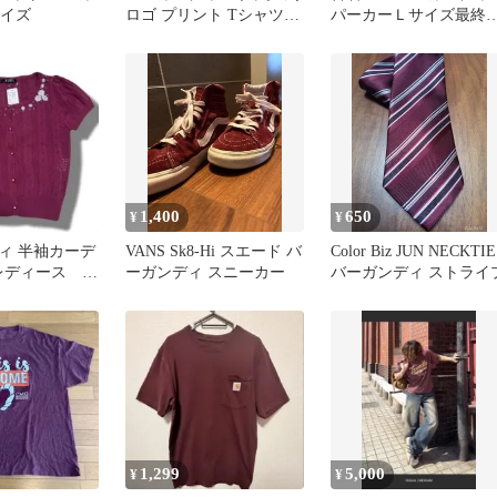
サイズ
ロゴ プリント Tシャツ
パーカーＬサイズ最終
freeサイズ
格
1,400
650
¥
¥
ィ 半袖カーデ
VANS Sk8-Hi スエード バ
Color Biz JUN NECKTIE
 レディース ト
ーガンディ スニーカー
バーガンディ ストライ
袖 ニット
1,299
5,000
¥
¥