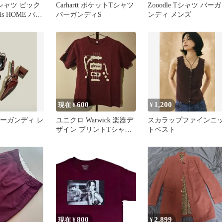
シャツ ビック
Carhartt ポケットTシャツ
Zooodle Tシャツ バーガ
is HOME バー
バーガンディS
ンディ メンズ
Lほど
600
1,200
現在 ¥
¥
 バーガンディ レ
ユニクロ Warwick 楽器デ
スカラップファインニ
ザイン プリントTシャツ
トベスト
バーガンディMサイズ
800
2,899
現在 ¥
¥