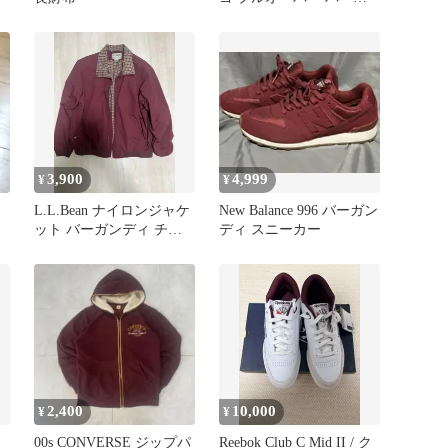
ー バーガンディ M
3,900
4,999
¥
¥
L.L.Bean ナイロンジャケ
New Balance 996 バーガン
ット バーガンディ チェ
ディ スニーカー
ック裏地 ファスナー破損
2,400
10,000
¥
¥
00s CONVERSE ジップパ
Reebok Club C Mid II / ク