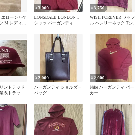
3,000
3,750
¥
¥
n イエロージャケ
LONSDALE LONDON T
WISH FOREVER ワッフ
ツ M レディー
シャツ バーガンディ
ル ヘンリーネック Tシ
ツ バーガンディ
2,000
2,000
¥
¥
リントデッド
バーガンディ ショルダー
Nike バーガンディ パー
業系トラッカ
バッグ
カー