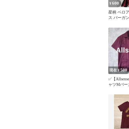
600
¥
星柄 ベロ
ス バーガ
500
現在 ¥
✅【Allse
ャツMバー
パネルグア
開襟