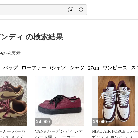
ンディ の検索結果
中のみ表示
バッグ
ローファー
tシャツ
シャツ
ワンピース
ス
27cm
4,900
9,000
¥
¥
ニーカー バーガ
VANS バーガンディ レオ
NIKE AIR FORCE 1 バ
ージュ メンズ
パード柄 スニーカー ボ
ガンディ ホワイト スニ