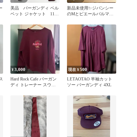
ー
美品 バーガンディ ベル
新品未使用✨️ジバンシー
ベット ジャケット 11
のMとピエールバルマン
号 日本製
S~Lのストッキングです
✨️
3,000
500
¥
現在 ¥
ス
Hard Rock Cafe バーガン
LETAOTAO 半袖カット
ディ トレーナー スウェ
ソー バーガンディ 4XL
ット