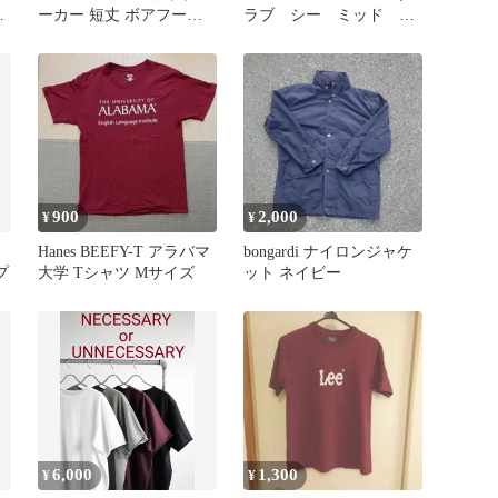
価
ーカー 短丈 ボアフード
ラブ シー ミッド ス
赤タグ カジュアル
ニーカー
900
2,000
¥
¥
Hanes BEEFY-T アラバマ
bongardi ナイロンジャケ
プ
大学 Tシャツ Mサイズ
ット ネイビー
6,000
1,300
¥
¥