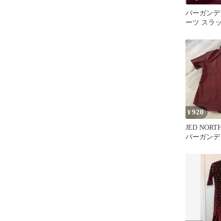
バーガンデ
ーツ スラ
920
¥
JED NOR
バーガンデ