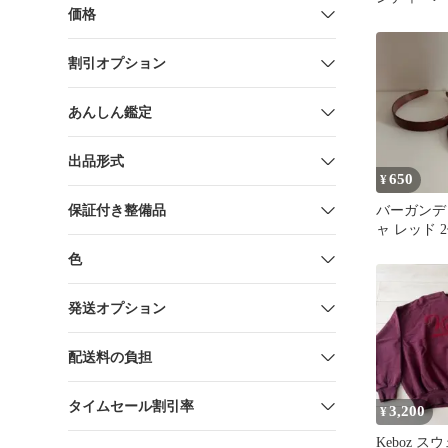
価格
割引オプション
あんしん鑑定
出品形式
650
¥
保証付き整備品
バーガンデ
ャ レッド 
色
発送オプション
配送料の負担
タイムセール割引率
3,200
¥
Keboz 