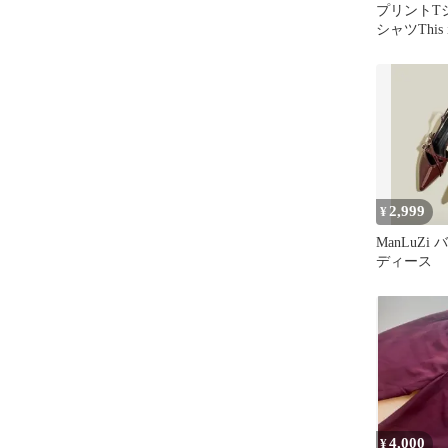
プリントT
シャツThis 
ガンディ3
2,999
¥
ManLuZi
ディース
4,000
¥