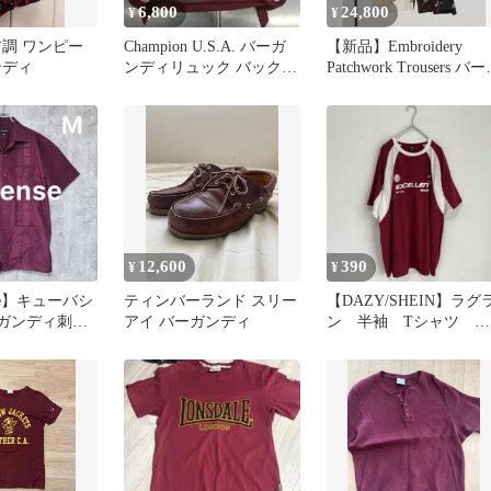
6,800
24,800
¥
¥
ア調 ワンピー
Champion U.S.A. バーガ
【新品】Embroidery
ンディ
ンディリュック バックパ
Patchwork Trousers バ
ック
ンディ
12,600
390
¥
¥
nse】キューバシ
ティンバーランド スリー
【DAZY/SHEIN】ラグ
ガンディ刺繍
アイ バーガンディ
ン 半袖 Tシャツ バ
ヤベラシャツ
ーガンディ【L】バイカ
ラー