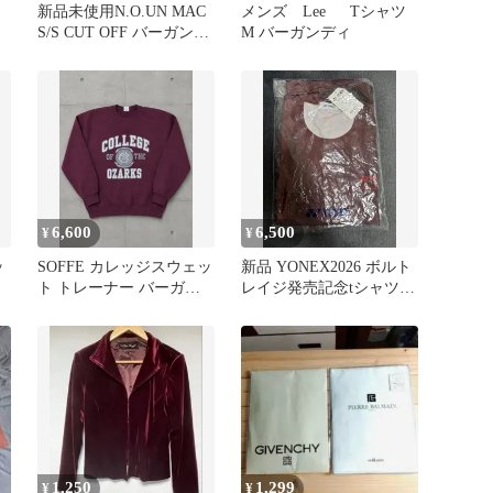
新品未使用N.O.UN MAC
メンズ Lee Tシャツ
S/S CUT OFF バーガンデ
M バーガンディ
ィ XL
6,600
6,500
¥
¥
ッ
SOFFE カレッジスウェッ
新品 YONEX2026 ボルト
ト トレーナー バーガン
レイジ発売記念tシャツ
ディ M
バーガンディー Lサイズ
1,250
1,299
¥
¥