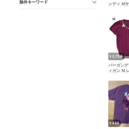
除外キーワード
ンディ M
1,780
¥
バーガンデ
ィガン M
ップス 半
444
¥