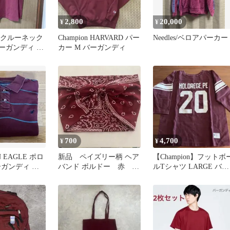
2,800
20,000
¥
¥
 U クルーネック
Champion HARVARD パー
Needles/ベロアパーカー
ーガンディ M
カー M バーガンディ
700
4,700
¥
¥
N EAGLE ポロ
新品 ペイズリー柄 ヘア
【Champion】フットボ
ーガンディ ボ
バンド ボルドー 赤 匿
ルTシャツ LARGE バー
名配送
ガンディ