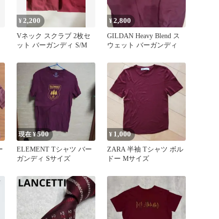
2,200
2,800
¥
¥
Vネック スクラブ 2枚セ
GILDAN Heavy Blend ス
ット バーガンディ S/M
ウェット バーガンディ
500
1,000
現在 ¥
¥
ー
ELEMENT Tシャツ バー
ZARA 半袖 Tシャツ ボル
ガンディ Sサイズ
ドー Mサイズ