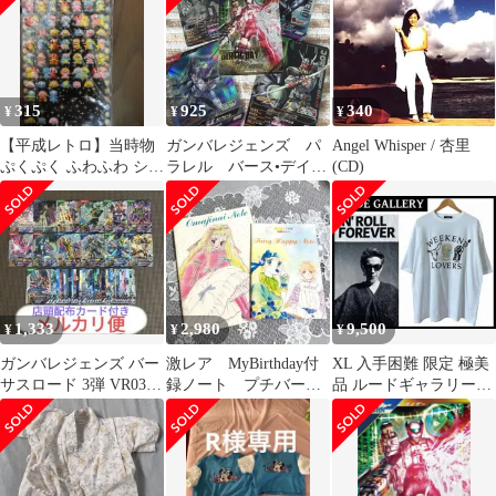
315
925
340
¥
¥
¥
【平成レトロ】当時物
ガンバレジェンズ パ
Angel Whisper / 杏里
ぷくぷく ふわふわ シー
ラレル バース•デイ
(CD)
ル 動物 使いかけ
VR03-038 仮面ライダー
1,333
2,980
9,500
¥
¥
¥
ガンバレジェンズ バー
激レア MyBirthday付
XL 入手困難 限定 極美
サスロード 3弾 VR03
録ノート プチバース
品 ルードギャラリー
SR R N フルコンプセッ
ディ付録ノート 2冊セ
2024 チバユウスケ Tシ
ト
ット
ャツ