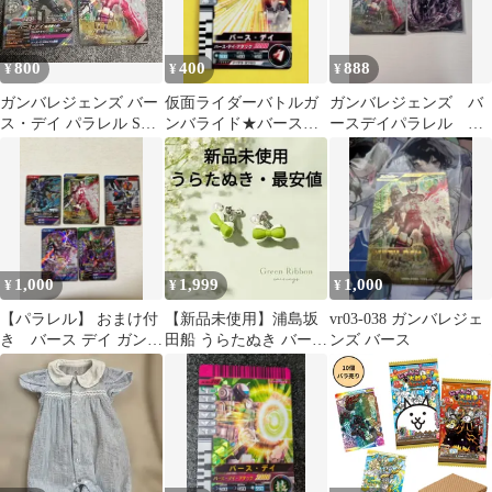
800
400
888
¥
¥
¥
ガンバレジェンズ バー
仮面ライダーバトルガ
ガンバレジェンズ バ
ス・デイ パラレル SR 2
ンバライド★バース・
ースデイパラレル チ
枚セット
デイ★バース・デイ・
ェイサーパラレルセッ
アタック
ト
1,000
1,999
1,000
¥
¥
¥
【パラレル】 おまけ付
【新品未使用】浦島坂
vr03-038 ガンバレジェ
き バース デイ ガンバ
田船 うらたぬき バース
ンズ バース
レジェンズ
ディ ライブ イヤリング
緑 リボン