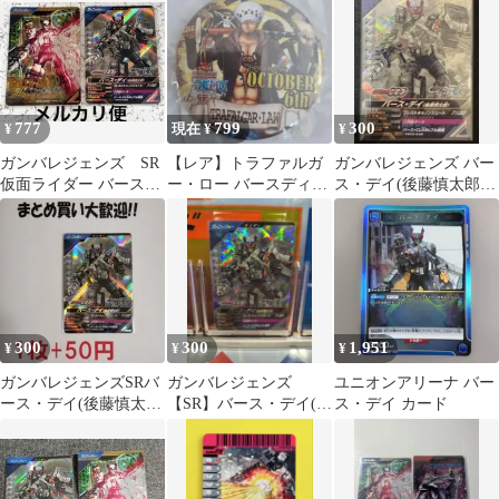
777
799
300
¥
現在 ¥
¥
ガンバレジェンズ SR
【レア】トラファルガ
ガンバレジェンズ バー
仮面ライダー バース・
ー・ロー バースディ缶
ス・デイ(後藤慎太郎)
デイ パラレル&通常 2
バッジ 東京ワンピース
SR
枚セット
タワー限定
300
300
1,951
¥
¥
¥
ガンバレジェンズSRバ
ガンバレジェンズ
ユニオンアリーナ バー
ース・デイ(後藤慎太
【SR】バース・デイ(残
ス・デイ カード
郎)
1枚)