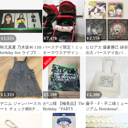
スーツケース キャリ
ースディ』マツタケワ
ントン れいぞうこ 平成
ーバック
ークス デンタク廃盤
レトロ
1,555
7,470
2,550
¥
¥
¥
秋元真夏 乃木坂46 11th
バースデイ限定！ミッ
ヒロアカ 爆豪勝己 緑谷
birthday live ライブT 3
キーマウスデザイン
出久 バースデイ缶バッ
種
★GRACOベビーカー
ジ コースター計4点
1,333
5,100
2,300
¥
¥
¥
デニム ジャンバースカ
か*ぶ様 【極美品】The
藤子・F・不二雄ミュー
ート チェック柄Rチャ
Birthday『PARTY
ジアム Hottokenai!
ーム
PEOPLE / OL
NOBITA トートバッグ