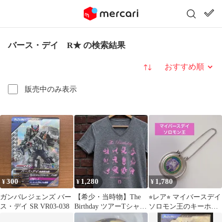
バース・デイ R★ の検索結果
並び替え
販売中のみ表示
300
1,280
1,780
¥
¥
¥
ガンバレジェンズ バー
【希少・当時物】The
⭐︎レア⭐︎ マイバースデイ
ス・デイ SR VR03-038
Birthday ツアーTシャツ
ソロモン王のキーホル
Mサイズ レア
ダー my birthday