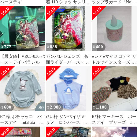
バースディ
着 110 シャツ サンリオ
ックプラカード「No.6-
バースデイ
15 ネコエクスプレス
（激レア）」
777
888
400
¥
¥
¥
【最安値】VR03-036 バ
ガンバレジェンズ 仮
⭐︎レア⭐︎マイメロディ リ
ース・デイ パラレル
面ライダーバース・デ
トルツインスターズ ま
イVR03-038 パラレル
んなかバースデーキャ
ンドルライト
600
2,980
1,100
¥
¥
¥
R*.様 ポチャッコ バ
r*い様 ジンベイザメ
R*︎様 マーキーズ バー
ースデイ futafuta フ
サメ ロンパース バ
スデイ ブリーズ 3点
タフタ コラボ ロン
ースデイ HUGCHUM
セット 80 90 トップ
パース
ボンネット
ス パ