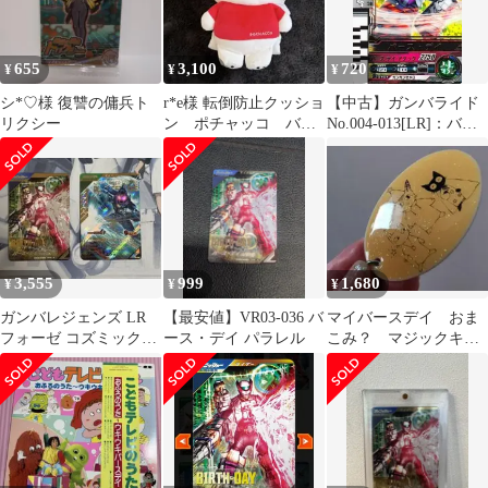
655
3,100
720
¥
¥
¥
シ*♡様 復讐の傭兵ト
r*e様 転倒防止クッショ
【中古】ガンバライド
リクシー
ン ポチャッコ バー
No.004-013[LR]：バー
スデイ サンリオ
ス・デイ
3,555
999
1,680
¥
¥
¥
ガンバレジェンズ LR
【最安値】VR03-036 バ
マイバースデイ おま
フォーゼ コズミック
ース・デイ パラレル
こみ？ マジックキャ
バース・デイ パラレル
ット キーホルダー
チャーム バースディ