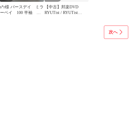
s*r様 バースデイ ミラ
【中古】邦楽DVD
ーベイ 100 半袖 ド
RYUTist / RYUTist
ーナツ
HOME LIVE #304 『素
敵な ”むうととも” のバ
ースデイ』
次へ