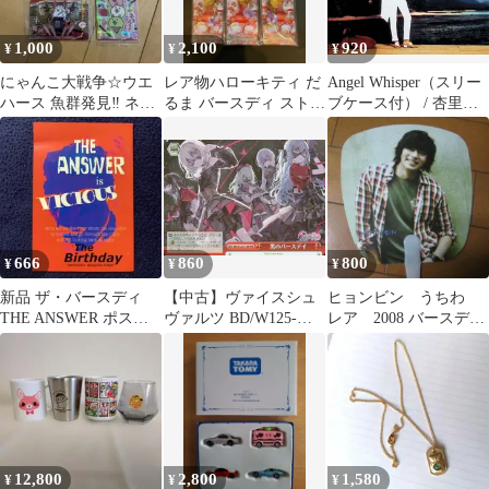
1,000
2,100
920
¥
¥
¥
にゃんこ大戦争☆ウエ
レア物ハローキティ だ
Angel Whisper（スリー
ハース 魚群発見‼︎ ネコ
るま バースディ ストラ
ブケース付） / 杏里
小籠包 覚醒ラブずきん
ップ 3種セット3月、6
(CD)
ミーニャ 他
月、11月
666
860
800
¥
¥
¥
新品 ザ・バースディ
【中古】ヴァイスシュ
ヒョンビン うちわ
THE ANSWER ポスト
ヴァルツ BD/W125-
レア 2008 バースディ
カード Fabulous特典
T18R[RRR]：(ホロ)黒
パーティー 韓国26
のバースデイ
12,800
2,800
1,580
¥
¥
¥