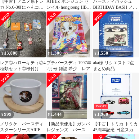
【中古】アニメ系トレ
ATEEZ ホンジュン セ
バースディバッシュ
カ No.6-30[にゃんコン
ンイル hongjoong HBD
BIRTHDAY BASH ノー
ボ]：子ネコの友情
MD ピアス
スリフレアフリルワン
ピース
13,000
1,300
1,550
¥
¥
¥
レア◎ハローキティ◎4
プチバースディ 1997年
aka様 リクエスト 2点
種類セット◎根付けス
2月号 雑誌 希少 レア
まとめ商品
トラップ◎大阪USJ限
定など
5%OFF
999
1,444
1,900
¥
¥
¥
ノリタケ バースディ
【新品未使用】ガンバ
【中古】トミカ トミカ
スターシリーズARIES
レジェンズ バース・
45周年記念 日産スカイ
おひつじ座 マグカッ
デイ パラレル
ライン 2000GT-R