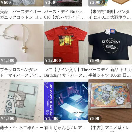
600
300
2,980
¥
¥
¥
美品 バースデイオー
バース・デイ No.005-
【未開封10個】バンダ
ガニックコットン ロン
018【ガンバライド 仮
イ にゃんこ大戦争ウエ
パース 60-70cm
面ライダーバトル】
ハース＋8〜13回目のバ
ースディにゃ！
1,580
12,800
899
¥
¥
¥
プチクロスペンダン
レア【サイン入り】The
バースデイ 新品 トミカ
ト マイバースデイ
Birthday / ザ・バースデ
半袖シャツ 100cm 日産
おまじないバースディ
イ / T-シャツ
GT-R NISMO
mybirthday
1,500
1,400
800
¥
¥
¥
藤子・F・不二雄ミュー
有山 じゅんじ / レア・
【中古】アニメ系トレ