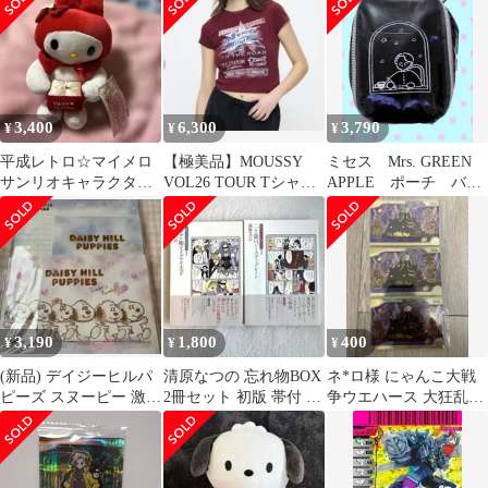
プ
KPGC10(シルバー)＆ト
ヨタ 2000GT(ライトブ
ルー)＆トミーカイラ
ZZ 特別カラーバージョ
ン(レッド)＆バースデ
イスイーツバス 特別カ
3,400
6,300
3,790
¥
¥
¥
ラーバージョン(ピン
ク) 2015 株主優
平成レトロ☆マイメロ
【極美品】MOUSSY
ミセス Mrs. GREEN
サンリオキャラクター
VOL26 TOUR Tシャツ
APPLE ポーチ バー
バースディジュエリー
バーガンディー サイズ
スディグッズ 限定
ドール☆レア
1
3,190
1,800
400
¥
¥
¥
(新品) デイジーヒルパ
清原なつの 忘れ物BOX
ネ*ロ様 にゃんこ大戦
ピーズ スヌーピー 激レ
2冊セット 初版 帯付 美
争ウエハース 大狂乱の
ア １８時までのお
品 本の雑誌社
ネコ島 No.8-15 激レ
値下げ
ア