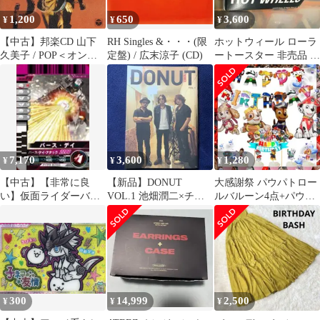
1,200
650
3,600
¥
¥
¥
【中古】邦楽CD 山下
RH Singles &・・・(限
ホットウィール ローラ
久美子 / POP＜オンデ
定盤) / 広末涼子 (CD)
ートースター 非売品 未
マンドCD＞[オンデマ
開封新品!! 希少!!
ンド盤]
7,170
3,600
1,280
¥
¥
¥
【中古】【非常に良
【新品】DONUT
大感謝祭 パウパトロー
い】仮面ライダーバト
VOL.1 池畑潤二×チバ
ルバルーン4点+パウパ
ルガンバライド 004弾
ユウスケ×浅井健一
トケーキトッパー セッ
バース・デイ 【レア】
ト
No.004-014
300
14,999
2,500
¥
¥
¥