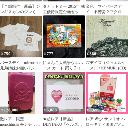
【全部箱付・新品】ジ
タカラトミー 2015年 株
金色 マイバースデ
ンギスカンのジンくん
主優待限定企画セット
イ 不苦労？フクロウ
4点セットオーロラグラ
特別限定 ４台
に緑色の石入 マイバ
ス もみじちゃん
ースディ
750
777
360
¥
¥
¥
バースデイ mirror bae
にゃんこ大戦争ウエハ
77デイズ（ジュエルケ
兄弟姉妹お揃いTシャ
ース カード 踊り子イズ
ース） / KEMURI (CD)
ツ100&80 2点セット
超激レア
128,000
6,888
8,699
¥
¥
¥
激レア！限定！
★超レア【新品】
レア 希少 サンリオ ハ
monchhichi モンチッチ
DENTAKU『ヘルズバ
ローキティままごとト