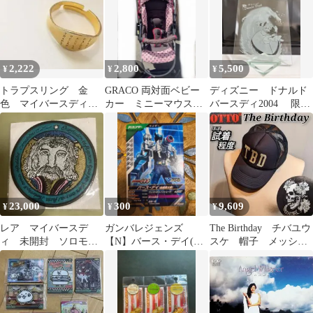
08003】F04155
2,222
2,800
5,500
¥
¥
¥
トラプスリング 金
GRACO 両対面ベビー
ディズニー ドナルド
色 マイバースディ
カー ミニーマウス
バースディ2004 限定
おまじない バースデ
バースデイ限定モデル
発売 200枚 エッチン
ィ「新品・未使用」
ググラス
23,000
300
9,609
¥
¥
¥
レア マイバースデ
ガンバレジェンズ
The Birthday チバユウ
ィ 未開封 ソロモン
【N】バース・デイ(後
スケ 帽子 メッシ
王刺繍ワッペン
藤慎太郎)(残2枚)
ュ キャップ スカ
ル ロック