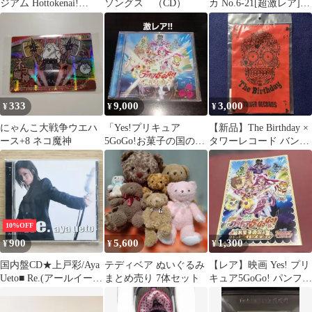
ジアム Hottokenai!
ソングス （CD）
カ No.6-21[超激レア]
NOBITA てぬぐい
踊り子イズ
333
9,000
3,000
¥
¥
¥
にゃんこ大戦争ウエハ
「Yes!プリキュア
【新品】The Birthday ×
ース+8 ネコ魔神
5GoGo!お菓子の国のハ
タワーレコード バンダ
ッピーバースディ♪」オ
ナ レッド
リジナル・…
10%OFF
900
5,600
1,300
¥
¥
¥
国内盤CD★上戸彩/Aya
テディベア ぬいぐるみ
【レア】映画 Yes! プリ
Ueto■ Re.(アールイー)
まとめ売り 7体セット
キュア5GoGo! パンフレ
(CCCD)
ット
【PCCA02100/49880138