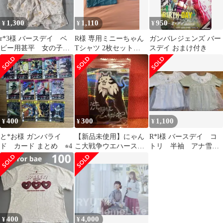
1,300
1,110
950
¥
¥
¥
r*3様 バースデイ ベ
R様 専用ミニーちゃん
ガンバレジェンズ バー
ビー用甚平 女の子向
Tシャツ 2枚セット
スデイ おまけ付き
け 90サイズ
80.110 バースディ
400
300
1,100
¥
¥
¥
と*お様 ガンバライ
【新品未使用】にゃん
R*l様 バースデイ コ
ド カード まとめ ⭐︎4
こ大戦争ウエハース
トリ 半袖 アナ雪
第6弾 激レア 洗脳さ
ティンカーベル
れしムキあしネコ
120cm
400
4,000
¥
¥