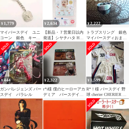
1,779
2,634
2,222
¥
¥
¥
マイバースデイ ユニ
【新品・７営業日以内
トラプスリング 銀色
コーン 銀色 キーホ
発送】シヤチハタ HTP-
マイバースディおまじ
ルダー チャーム マ
A/H-R ぺたっち ベビー
ない バースディ「新
イバースディ
用 あか HTPAHR【沖縄
品未使用 TRAPS
離島販売不可】
444
2,322
1,599
¥
¥
¥
ガンバレジェンズ バー
r*i様 僕のヒーローアカ
R*！様 バースデイ 野
スデイ パラレル
デミア バースデイコ
球 cherier CHERIER セ
レクションカード 爆
ットアップ シェリ
豪勝己 2点