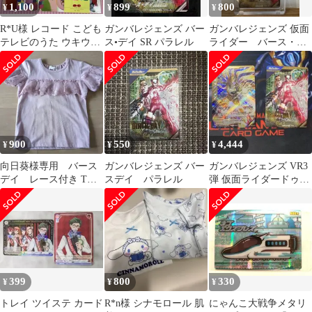
1,100
899
800
¥
¥
¥
R*U様 レコード こども
ガンバレジェンズ バー
ガンバレジェンズ 仮面
テレビのうた ウキウキ
ス•デイ SR パラレル
ライダー バース・デ
バースデイ
イ パラレル
900
550
4,444
¥
¥
¥
向日葵様専用 バース
ガンバレジェンズ バー
ガンバレジェンズ VR3
デイ レース付き Tシ
スデイ パラレル
弾 仮面ライダードゥー
ャツ ピンク 110cm
ムズギーツLR バース・
デイセット
399
800
330
¥
¥
¥
トレイ ツイステ カード
R*n様 シナモロール 肌
にゃんこ大戦争メタリ