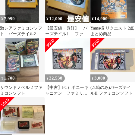
7,999
12,000
14,900
¥
¥
¥
激レアファミコンソフ
【最安値・良好】 バ
Yama様 リクエスト 2点
ト バーズテイル2
ーズテイルⅡ ファミ
まとめ商品
コン ファミリーコン
ピュータ FC
1,700
22,538
3,000
¥
¥
¥
サウンドノベル 2 ファ
【中古】FC）ポニーキ
(⚠️箱のみ)バーズテイ
ミコンソフト
ャニオン ファミリー
ルII ファミコンソフト
コンピュータ バーズ
テイルⅡ THE
DESTINY KNIGHT
FC ファミコン [10]