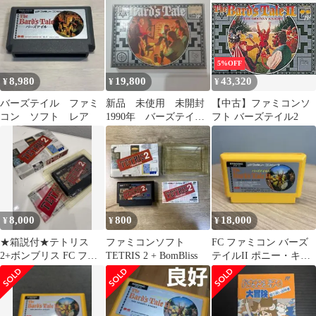
5%OFF
8,980
19,800
43,320
¥
¥
¥
バーズテイル ファミ
新品 未使用 未開封
【中古】ファミコンソ
コン ソフト レア
1990年 バーズテイ
フト バーズテイル2
ル ファミコンソフト
8,000
800
18,000
¥
¥
¥
★箱説付★テトリス
ファミコンソフト
FC ファミコン バーズ
2+ボンブリス FC ファ
TETRIS 2 + BomBliss
テイルII ポニー・キャ
ミコン 任天堂 レトロゲ
ニオン
ーム