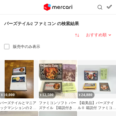
バーズテイル2 ファミコン の検索結果
並び替え
販売中のみ表示
10,000
12,500
24,880
¥
¥
¥
バーズテイルとマニア
ファミコンソフト バー
【箱美品】バーズテイ
ックマンションの２本
ズテイル 【箱説付き】
ルⅡ 箱説付 ファミコ
まとめ売り
動作確認済み
ン 動作確認済