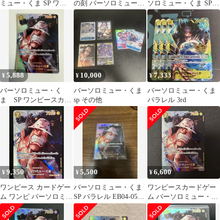
ミュー・くま SP ワン
の刻 バーソロミュー・
ソロミュー・くま SP
ピースカード
くま SP
マーシャル・D・ティ
ーチ SEC
5,888
10,000
7,333
¥
¥
¥
バーソロミュー・く
バーソロミュー・くま
バーソロミュー・くま
ま SP ワンピースカー
sp その他
パラレル 3rd
ドゲーム 決戦の刻
9,350
5,500
6,600
¥
¥
¥
ワンピース カードゲー
バーソロミュー・くま
ワンピースカードゲー
ム ワンピ バーソロミュ
SP パラレル EB04-054
ム バーソロミュー・く
ー・くま［スペシャ
決戦の刻
ま SP
ル］（Katsuo Tadano）