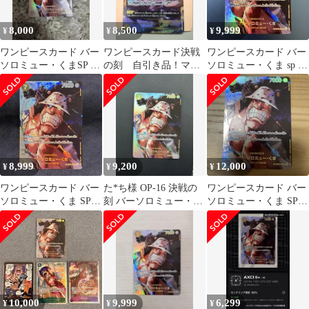
8,000
8,500
9,999
¥
¥
¥
ワンピースカード バー
ワンピースカード決戦
ワンピースカード バー
ソロミュー・くまSP 決
の刻 自引き品！マー
ソロミュー・くま sp 決
戦の刻
シャル・D・ティーチ
戦の刻
SEC
8,999
9,200
12,000
¥
¥
¥
ワンピースカード バー
た*ち様 OP-16 決戦の
ワンピースカード バー
ソロミュー・くま SP
刻 バーソロミュー・く
ソロミュー・くま SP
決戦の刻
ま SP EB04-054 R
EB04-054
10,000
9,999
6,299
¥
¥
¥