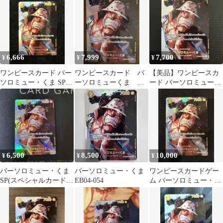
6,666
7,999
7,700
¥
¥
¥
ワンピースカード バー
ワンピースカード バ
【美品】ワンピースカ
ソロミュー・くま SP R
ーソロミューくま Ｓ
ード バーソロミュー・
EB04-054 「ブースター
Ｐ
くま 【EB04-054】SP-R
パック 決戦の刻【OP-
16】」
6,500
8,500
10,000
¥
¥
¥
バーソロミュー・くま
バーソロミュー・くま
ワンピースカードゲー
SP(スペシャルカード)
EB04-054
ム バーソロミュー・く
EB04-054
ま SP EB04-054 決戦の
刻