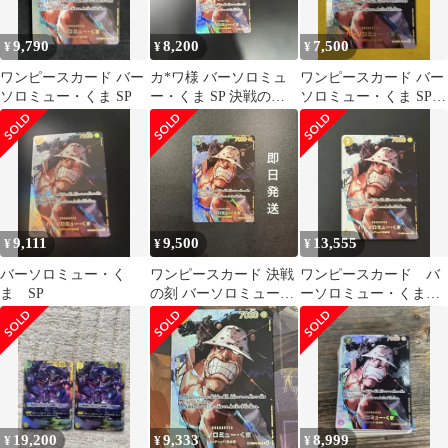
9,790
8,200
7,500
¥
¥
¥
ワンピースカード バー
カ*ワ様 バーソロミュ
ワンピースカード バー
ソロミュー・くま SP
ー・くま SP 決戦の刻
ソロミュー・くま SP
ワンピースカードゲー
EB04-054
ム
9,111
9,500
13,555
¥
¥
¥
バーソロミュー・く
ワンピースカード 決戦
ワンピースカード バ
ま SP
の刻 バーソロミュー・
ーソロミュー・くま
くま EB04-054
SP
19,200
9,333
8,999
¥
¥
¥