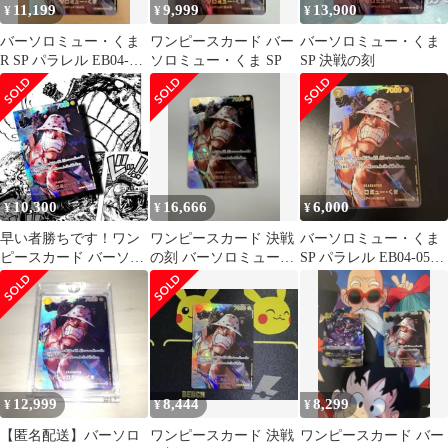
11,199
9,999
13,900
¥
¥
¥
バーソロミュー・くま
ワンピースカード バー
バーソロミュー・くま
R SP パラレル EB04-
ソロミュー・くま SP
SP 決戦の刻
054 決戦の刻
10,300
16,666
6,000
¥
¥
¥
早い者勝ちです！ワン
ワンピースカード 決戦
バーソロミュー・くま
ピースカード バーソロ
の刻 バーソロミュー・
SP パラレル EB04-054
ミュー・くま SP
くま SP
決戦の刻
12,999
8,444
8,299
¥
¥
¥
【匿名配送】バーソロ
ワンピースカード 決戦
ワンピースカード バー