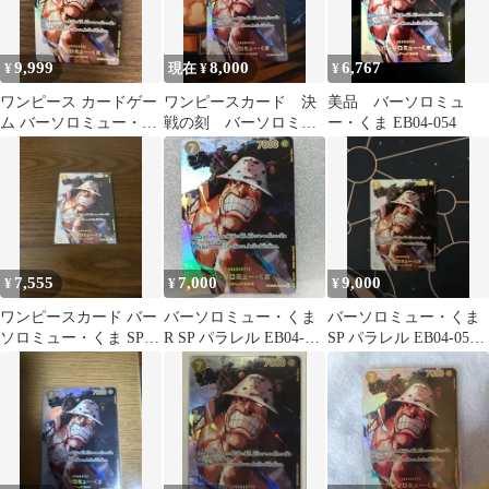
9,999
8,000
6,767
¥
現在 ¥
¥
ワンピース カードゲー
ワンピースカード 決
美品 バーソロミュ
ム バーソロミュー・く
戦の刻 バーソロミュ
ー・くま EB04-054
ま SP 決戦の刻
ー・くま SP
7,555
7,000
9,000
¥
¥
¥
ワンピースカード バー
バーソロミュー・くま
バーソロミュー・くま
ソロミュー・くま SP
R SP パラレル EB04-
SP パラレル EB04-054
EB04-054
054 決戦の刻
決戦の刻