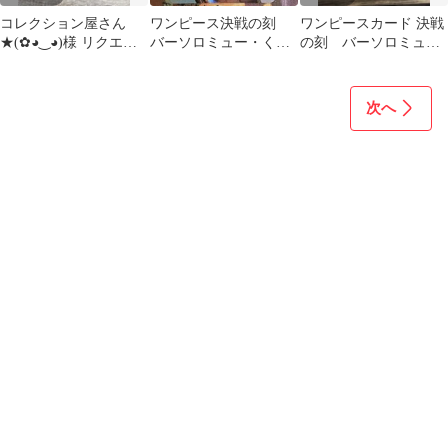
コレクション屋さん
ワンピース決戦の刻
ワンピースカード 決戦
★(✿◕‿◕)様 リクエス
バーソロミュー・くま
の刻 バーソロミュ
ト 2点 まとめ商品
SP
ー・くま SP EB04-054
次へ