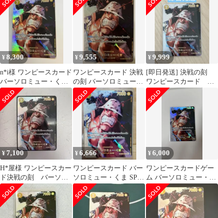
8,300
9,555
9,999
¥
¥
¥
n*i様 ワンピースカード
ワンピースカード 決戦
[即日発送] 決戦の刻
バーソロミュー・くま
の刻 バーソロミュー・
ワンピースカード バ
決戦の刻 SP
くまSP
ーソロミュー・くま
SP
7,100
6,666
6,000
¥
¥
¥
H*屋様 ワンピースカー
ワンピースカード バー
ワンピースカードゲー
ド決戦の刻 バーソロ
ソロミュー・くま SP
ム バーソロミュー・く
ミュー・くま sp
EB04-054 決戦の刻
ま EB04-004