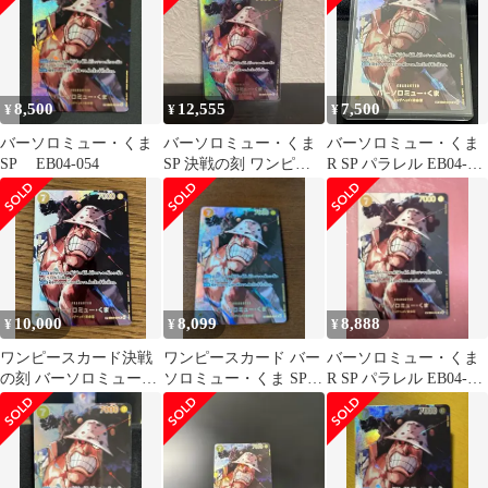
R EB04-054 ［OP16］
ブースターパック 決戦
の刻 トレカ TCG 266
8,500
12,555
7,500
¥
¥
¥
バーソロミュー・くま
バーソロミュー・くま
バーソロミュー・くま
SP EB04-054
SP 決戦の刻 ワンピー
R SP パラレル EB04-
スカードゲーム
054 決戦の刻
10,000
8,099
8,888
¥
¥
¥
ワンピースカード決戦
ワンピースカード バー
バーソロミュー・くま
の刻 バーソロミュー・
ソロミュー・くま SP
R SP パラレル EB04-
くま SP
決戦の刻
054 決戦の刻