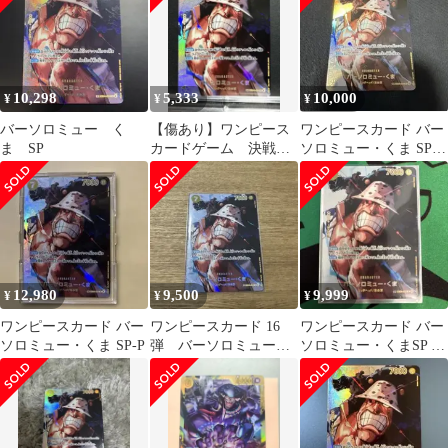
10,298
5,333
10,000
¥
¥
¥
バーソロミュー く
【傷あり】ワンピース
ワンピースカード バー
ま SP
カードゲーム 決戦の
ソロミュー・くま SP
刻 バーソロミュー・
決戦の刻 スペシャル
くま SP
12,980
9,500
9,999
¥
¥
¥
ワンピースカード バー
ワンピースカード 16
ワンピースカード バー
ソロミュー・くま SP-P
弾 バーソロミュー・
ソロミュー・くまSP 決
くま SP
戦の刻