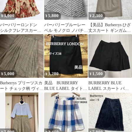
3,900
5,800
2,300
¥
¥
¥
バーバリーロンドン
バーバリーブルーレー
【美品】Burberrys ひざ
シルクフレアスカー
ベル モノクロ ノバチェ
丈スカート ギンガムチ
ト ロング 花柄 13
ック スカート ウエスト
ェック イエロー系
号
リボン 伸縮
5,000
3,280
1,500
¥
¥
¥
Burberrys プリーツスカ
美品 BURBERRY
BURBERRY BLUE
ート チェック柄 ヴィン
BLUE LABEL タイトス
LABEL スカート バー
テージ
カート 38三陽商会
バリー
7,900
2,400
7,000