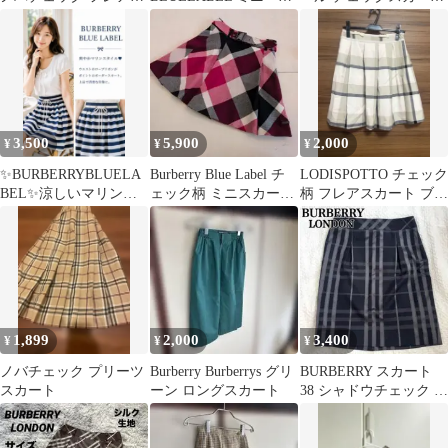
カート 46 大きいサイズ
リーツ巻きスカート
36 ベルト付
3,500
5,900
2,000
¥
¥
¥
✨BURBERRYBLUELA
Burberry Blue Label チ
LODISPOTTO チェック
BEL✨涼しいマリンボ
ェック柄 ミニスカート
柄 フレアスカート ブロ
ーダースカート✨黒×白
ベルト付き
ックチェック
✨３８
1,899
2,000
3,400
¥
¥
¥
ノバチェック プリーツ
Burberry Burberrys グリ
BURBERRY スカート
スカート
ーン ロングスカート
38 シャドウチェック ブ
ラック グレー シルク混