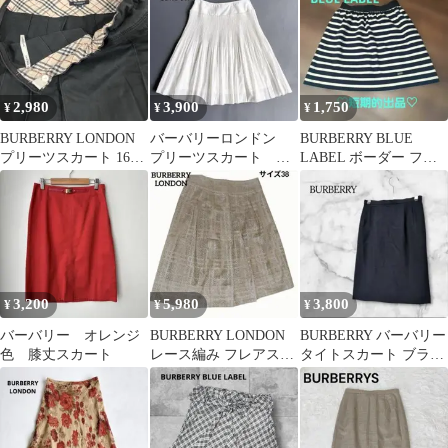
2,980
3,900
1,750
¥
¥
¥
BURBERRY LONDON
バーバリーロンドン
BURBERRY BLUE
プリーツスカート 160A
プリーツスカート 膝
LABEL ボーダー フレ
黒
丈 薄手 裏地付き
アスカート36
ホワイト 38
3,200
5,980
3,800
¥
¥
¥
バーバリー オレンジ
BURBERRY LONDON
BURBERRY バーバリー
色 膝丈スカート
レース編み フレアスカ
タイトスカート ブラッ
ート 38 ベージュ
ク