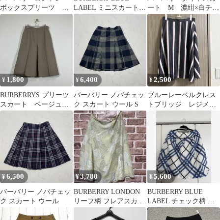
ボックスプリーツ シ
LABEL ミニスカート
ート M 濃紺×白チェ
ルクスカート ホース
36
ック
ビット柄 40
1,800
6,400
2,500
¥
¥
¥
BURBERRYS プリーツ
バーバリー ノバチェッ
ブルーレーベルクレス
スカート ベージュ
ク スカート ウール S
トブリッジ レジメン
11『Ｌ』
タルストライプ
6,500
3,780
5,600
¥
¥
¥
バーバリー ノバチェッ
BURBERRY LONDON
BURBERRY BLUE
ク スカート ウール
リーフ柄 フレアスカー
LABEL チェック柄 ス
ト
カート 38