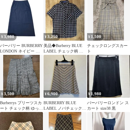
ェック
花柄 13号
3,980
3,250
1,500
¥
¥
¥
バーバリー BURBERRY
美品◆Burberry BLUE
チェックロングスカー
LONDON ネイビー ス
LABEL チェック柄 半
ト
カート サイズ13 LL
袖シャツ 38サイズ
3,500
6,900
1,980
¥
¥
¥
Burberrys プリーツスカ
BURBERRY BLUE
バーバリーロンドン ス
ート チェック柄 ゆった
LABEL ノバチェック
カート size38 黒
りサイズ
ミニスカート 38