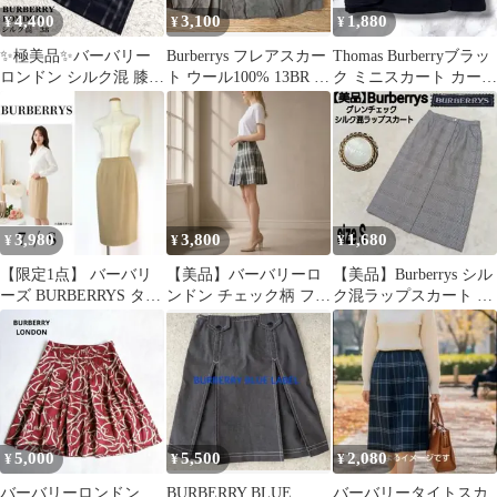
4,400
3,100
1,880
¥
¥
¥
✨極美品✨バーバリー
Burberrys フレアスカー
Thomas Burberryブラッ
ロンドン シルク混 膝丈
ト ウール100% 13BR ゆ
ク ミニスカート カーゴ
スカート シャドウチェ
ったりサイズ
ポケット レディース
ック 38 黒
3,980
3,800
1,680
¥
¥
¥
【限定1点】 バーバリ
【美品】バーバリーロ
【美品】Burberrys シル
ーズ BURBERRYS タイ
ンドン チェック柄 フレ
ク混ラップスカート グ
トスカート ベージュ 7
アスカート 36 グレー
レンチェック シェルボ
S
タン
5,000
5,500
2,080
¥
¥
¥
バーバリーロンドン
BURBERRY BLUE
バーバリータイトスカ