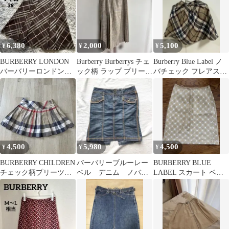
6,380
2,000
5,100
¥
¥
¥
BURBERRY LONDON
Burberry Burberrys チェ
Burberry Blue Label ノ
バーバリーロンドン
ック柄 ラップ プリーツ
バチェック フレアスカ
フレアスカート シルク
スカート
ート
混
4,500
5,980
4,500
¥
¥
¥
BURBERRY CHILDREN
バーバリーブルーレー
BURBERRY BLUE
チェック柄プリーツス
ベル デニム ノバチ
LABEL スカート ベー
カート 4Y
ェック スカート ホ
ジュ M
ース 刺繍 Y2K