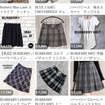
¥
¥
¥
Burberry Blue Label ス
BLUE LABEL
バーバリーズ 巻きス
トライプ ドッキング
CRESTBRIDGE チェッ
カート ラップスカー
ワンピース S
ク スカート バーバリー
ト コーデュロイ ネ
イビー Ｓ Ｙ２Ｋ
3,199
5,800
3,500
¥
¥
¥
【美品】BURBERRY バ
BURBERRY ゴルフ ノ
BURBERRY BRIT 半袖
ーバリーロンドン ス
バチェック ミニスカー
Tシャツ ノバチェック
カート ブラック サ
ト グレー
XS
イズ38
7,500
7,280
7,500
¥
¥
¥
BURBERRY LONDON
BURBERRY
バーバリーブルーレー
ノバチェック フレアス
BLUELABEL ミニ プ
ベル チェックスカート