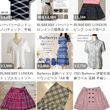
3,299
4,900
5,500
¥
現在 ¥
¥
バーバリーロンドン
BURBERRY バーバリー
BURBERRY LONDON
ノバチェック 半袖
ロンドン三陽商会 ホー
ピンク シルク混ベス
Tシャツ カットソ
スマーク刺繍コットン
ト M
ー 2サイズ M
ジャケット
3,800
2,000
2,750
¥
¥
¥
BURBERRY LONDON
Burberrys 花柄ペイズリ
1993 Burberrys 伊製生地
トップスカットソー T
ーワンピース 7AR 青
麻ウール 花柄 半袖シャ
シャツチェック
ツ