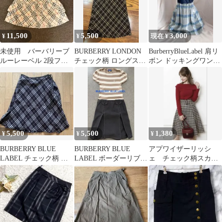
11,500
5,500
3,000
¥
¥
現在 ¥
未使用 バーバリーブ
BURBERRY LONDON
BurberryBlueLabel 肩リ
ルーレーベル 2段フリ
チェック柄 ロングスカ
ボン ドッキングワンピ
ルミニスカート ノバチ
ート 7
ース チェック
ェック ベージュ
5,500
5,500
1,380
¥
¥
¥
BURBERRY BLUE
BURBERRY BLUE
アプワイザーリッシ
LABEL チェック柄 ラ
LABEL ボーダーリブカ
ェ チェック柄スカー
ップスカート 38
ットソー38
ト バーバリーチェッ
ク 美人百科