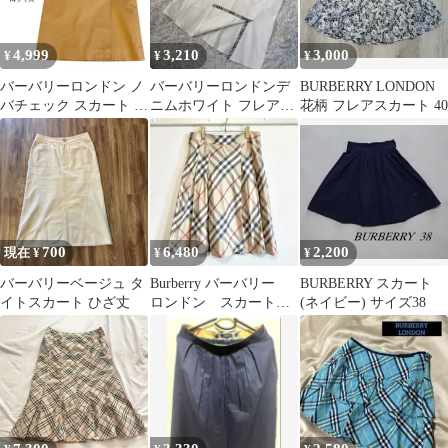
4,999
3,210
3,000
¥
¥
¥
バーバリーロンドン ノ
バーバリーロンドンデ
BURBERRY LONDON
バチェック スカート 38
ニムホワイト フレアス
花柄 フレアスカート 40
M ベージュ 裏地付き
カート ノバチェック
切替 スリット
700
6,480
2,200
現在 ¥
¥
¥
バーバリーベージュ タ
Burberry バーバリー
BURBERRY スカート
イトスカート ひざ丈
ロンドン スカート
(ネイビー) サイズ38
ノバチェック プリー
ツ フレア