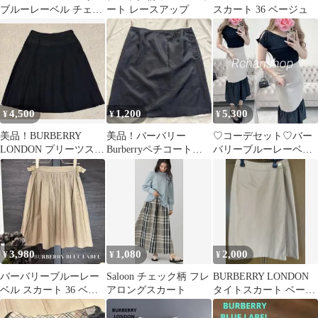
ブルーレーベル チェッ
ート レースアップ
スカート 36 ベージュ
ク柄キュロットスカー
ト36
4,500
1,200
5,300
¥
¥
¥
美品！BURBERRY
美品！バーバリー
♡コーデセット♡バー
LONDON プリーツスカ
Burberryペチコート紺
バリーブルーレーベ
ート ブラック 36
色38Mサイズネイビー
ル クリア 刺繍ロ
三陽商会
ゴ ロングスカート
3,980
1,080
2,000
¥
¥
¥
バーバリーブルーレー
Saloon チェック柄 フレ
BURBERRY LONDON
ベル スカート 36 ベー
アロングスカート
タイトスカート ベージ
ジュ ギャザー フレア
ュ
綿100%