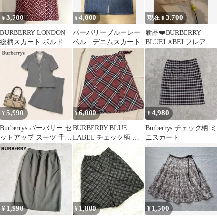
3,780
4,000
3,700
¥
¥
現在 ¥
BURBERRY LONDON
バーバリーブルーレー
新品❤️BURBERRY
総柄スカート ボルドー
ベル デニムスカート
BLUELABELフレアミ
幾何学 ひざ丈 M L
ニスカート38ベージュ
Mサイズ
5,990
6,000
4,980
¥
¥
¥
Burberrys バーバリー セ
BURBERRY BLUE
Burberrys チェック柄 ミ
ットアップ スーツ 千鳥
LABEL チェック柄 フ
ニスカート
格子 半袖 スカート
レアスカート 38
1,990
1,800
1,500
¥
¥
¥