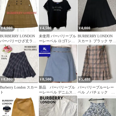
4,900
4,500
4,000
¥
¥
¥
BURBERRY LONDON
未使用 バーバリーブル
BURBERRY LONDON
バーバリーひざ丈ラッ
ーレーベル ロゴTシャ
スカート ブラック サイ
プ風スカートチェック
ツ 紺38
ズ42
柄
8,800
8,500
5,480
¥
¥
¥
Burberry London スカー
新品 バーバリーブル
バーバリーブルーレー
ト
ーレーベル デニムスカ
ベル ノバチェック キ
ート 台形スカート
ャメル スカート ベ
ルト付き 36