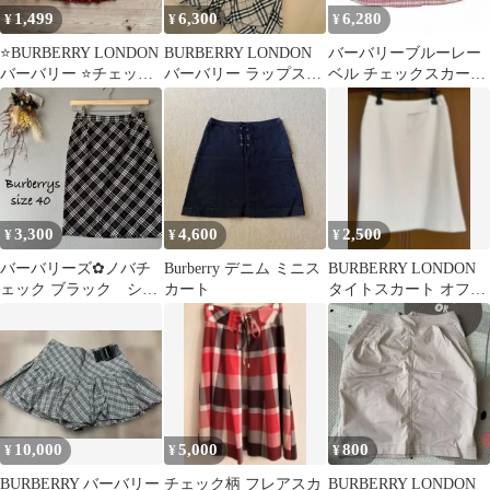
1,499
6,300
6,280
¥
¥
¥
⭐️BURBERRY LONDON
BURBERRY LONDON
バーバリーブルーレー
バーバリー ⭐️チェック
バーバリー ラップスカ
ベル チェックスカート
ミニスカート S
ート ノバチェック 38M
38 M ピンク
3,300
4,600
2,500
¥
¥
¥
バーバリーズ✿ノバチ
Burberry デニム ミニス
BURBERRY LONDON
ェック ブラック シン
カート
タイトスカート オフホ
プルスカート ヴィン
ワイト
テージ
10,000
5,000
800
¥
¥
¥
BURBERRY バーバリー
チェック柄 フレアスカ
BURBERRY LONDON