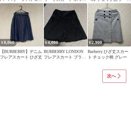
ク ミニスカート M Y2K
ト 38
リーブワンピース 紺
38Mサイズ
8,000
4,000
2,900
¥
¥
¥
【BURBERRY】デニム
BURBERRY LONDON
Burberry ひざ丈スカー
フレアスカート ひざ丈
フレアスカート ブラッ
ト チェック柄 グレー
ク 40
次へ