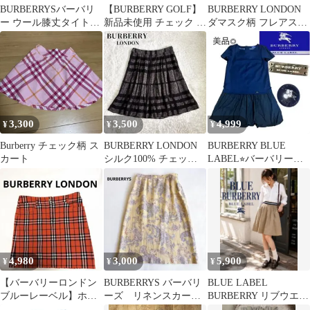
BURBERRYSバーバリ
【BURBERRY GOLF】
BURBERRY LONDON
ー ウール膝丈タイトス
新品未使用 チェック キ
ダマスク柄 フレアスカ
カート L 13 vintage
ュロット M
ート サイズ38
3,300
3,500
4,999
¥
¥
¥
Burberry チェック柄 ス
BURBERRY LONDON
BURBERRY BLUE
カート
シルク100% チェック
LABEL⭐︎バーバリー
フレア スカート
ネイビー半袖バルーン
スカート
4,980
3,000
5,900
¥
¥
¥
【バーバリーロンドン
BURBERRYS バーバリ
BLUE LABEL
ブルーレーベル】ホー
ーズ リネンスカー
BURBERRY リブウエス
スロゴ刺繍 Y2K ノバチ
ト 麻 ペイズリー
ト フレアスカート 36