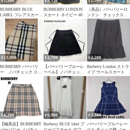
7,300
3,330
2,580
¥
¥
¥
BURBERRY BLUE
BURBERRY LONDON
（美品）バーバリーロ
LABEL フレアスカート
スカート ネイビー 40
ンドン チェックスカ
ノバチェック 36
ート キッズ 110
13,000
2,799
2,200
¥
¥
¥
BURBERRY バーバリ
【バーバリーブルーレ
Burberry London ストラ
ー ノバチェック スカ
ーベル】ノバチェッ
イプ ウールスカート
ート ひざ丈 42 大きめ
ク 膝丈スカート フ
サイズ
レア リボン
6,200
6,900
3,380
¥
¥
¥
【極美品】BURBERRY
Burberry BLUE label プ
バーバリーブルーレー
バーバリー ノバチェッ
リーツスカート ホワイ
ベル チェック柄 ノース