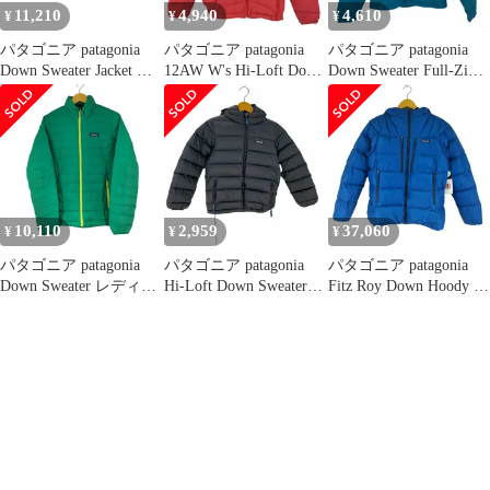
11,210
4,940
4,610
¥
¥
¥
パタゴニア patagonia
パタゴニア patagonia
パタゴニア patagonia
Down Sweater Jacket レ
12AW W's Hi-Loft Down
Down Sweater Full-Zip
ディース import：S
Sweater Hoody ハイロフ
Hoody レディース
ト ダウン フーディ レ
import：XS
ディース import：S
10,110
2,959
37,060
¥
¥
¥
パタゴニア patagonia
パタゴニア patagonia
パタゴニア patagonia
Down Sweater レディー
Hi-Loft Down Sweater
Fitz Roy Down Hoody レ
ス JPN：M
Hoody レディース 表記
ディース import：M
無