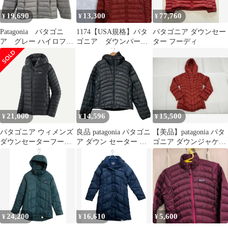
19,690
13,300
77,760
¥
¥
¥
Patagonia パタゴニ
1174【USA規格】パタ
パタゴニア ダウンセー
ア グレー ハイロフト
ゴニア ダウンパー
ター フーディ
ダウンフーディ S
カ ダウンセーター
ダウンジャケット
21,000
14,596
15,500
¥
¥
¥
パタゴニア ウィメンズ
良品 patagonia パタゴニ
【美品】patagonia パタ
ダウンセーターフーデ
ア ダウン セーター フ
ゴニア ダウンジャケッ
ィ S ブラック 84711
ーディ ジャケット
ト レディース XS
84710 サイズS ブラッ
ク レディース 古着 中
古 USED
24,200
16,610
5,600
¥
¥
¥