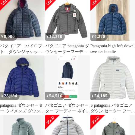
ウンコート アウター S
ク
ィ XS 赤系
黒 ブラック 28460F4
/YT ■GY53
8,000
12,310
4,270
¥
¥
¥
パタゴニア ハイロフ
パタゴニア patagonia ダ
Patagonia high loft down
ト ダウンジャケッ
ウンセーターフーディ
sweater hoodie
ト フーディ XS グ
レディース JPN：S
レー ドローコード
28,184
54,516
54,185
¥
¥
¥
patagonia ダウンセータ
パタゴニア ダウンセー
S patagonia パタゴニア
ー ウィメンズ ダウン
ター フーディー ネイビ
ダウン セーター フーデ
ジャケット S
ー
ィ 軽量 ダウン