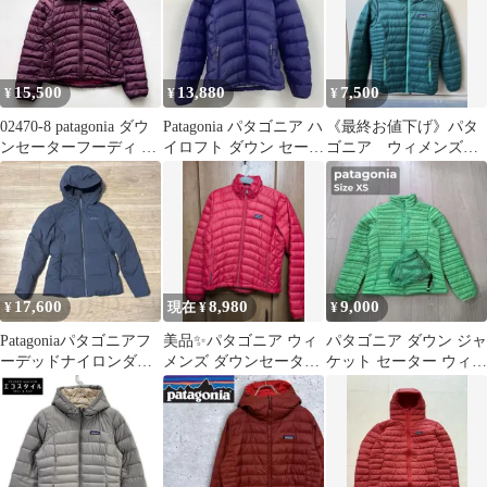
15,500
13,880
7,500
¥
¥
¥
02470-8 patagonia ダウ
Patagonia パタゴニア ハ
《最終お値下げ》パタ
ンセーターフーディ レ
イロフト ダウン セータ
ゴニア ウィメンズダ
ディース
ー フーディ S
ウンセーターXS
17,600
8,980
9,000
¥
現在 ¥
¥
Patagoniaパタゴニアフ
美品✨パタゴニア ウィ
パタゴニア ダウン ジャ
ーデッドナイロンダウ
メンズ ダウンセーター
ケット セーター ウィメ
ンジャケットS レディ
S レッド 84682 軽量
ンズXS★収納袋 レディ
ース
ース