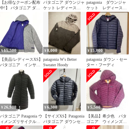
【お得なクーポン配布
パタゴニア ダウンジャ
patagonia ダウンジャ
中!】 パタゴニア ダウ
ケット レディース
ケット レディース
ン ウィズ イット ジャ
SIZE M patagonia
XS 84682 セーター
ケット レディース XS
古着 19年製 600フィル
パーカー ナイロン ブル
ゾン キルティング フル
ジップ
15,500
8,000
15,000
¥
¥
¥
【美品/レディースXS】
patagonia W's Better
patagonia ダウン・セー
パタゴニア インサレ
Sweater Hoody
ター・フーディ
ーテッド ベターセー
ター フーディ
26,900
6,300
5,500
¥
¥
¥
パタゴニア Patagonia ウ
【サイズXS】Patagonia
【美品】希少色 パタ
ィメンズリサイクルダ
パタゴニア ダウンセー
ゴニア ウィメンズ
ウンセーターパーカ ダ
ターフーディ ブラッ
ダウンセーターフーデ