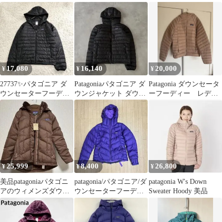
トダウンセーターフー
M
ャケット 登山 黒 S
ディー
17,080
16,140
20,000
¥
¥
¥
27737✨パタゴニア ダ
Patagoniaパタゴニア ダ
Patagonia ダウンセータ
ウンセーターフーディ
ウンジャケット ダウン
ーフーディー レディ
ダウンジャケット ブラ
セーターフーディ 黒
ース Lサイズ
ック S
25,999
8,400
26,800
¥
¥
¥
美品patagoniaパタゴニ
patagonia/パタゴニア/ダ
patagonia W's Down
アのウィメンズダウン
ウンセーターフーディ
Sweater Hoody 美品
ジャケット
ー/ジャケット/ダウン