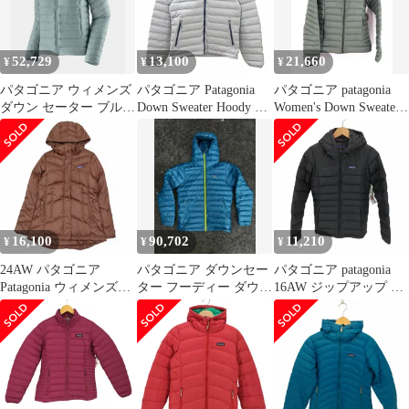
52,729
13,100
21,660
¥
¥
¥
パタゴニア ウィメンズ
パタゴニア Patagonia
パタゴニア patagonia
ダウン セーター ブルー
Down Sweater Hoody ダ
Women's Down Sweater
xs
ウン セーター フーディ
Ho
ダウンジャケット ダウ
ンコート アウトドア ジ
ップアップ グレー XS
0507
16,100
90,702
11,210
¥
¥
¥
24AW パタゴニア
パタゴニア ダウンセー
パタゴニア patagonia
Patagonia ウィメンズ・
ター フーディー ダウン
16AW ジップアップ フ
ダウン・ウィズ・ジャ
新品
ーデッド ダウン ジャケ
ケット フーディ ブルゾ
ット レディース
ン XS Molasses Brown
import：S
ブラウン 28041/1 レデ
ィース