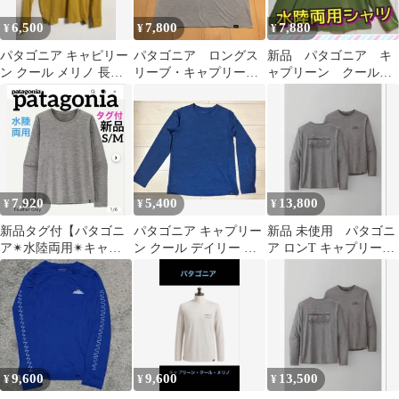
6,500
7,800
7,880
¥
¥
¥
パタゴニア キャピリー
パタゴニア ロングス
新品 パタゴニア キ
ン クール メリノ 長袖
リーブ・キャプリー
ャプリーン クールデ
Sサイズ 黄 STY44550
ン・クール・デイリ
イリー ラッシュガー
ー・シャツ M 水色
ド 速乾 緑 ＸＬ
7,920
5,400
13,800
¥
¥
¥
新品タグ付【パタゴニ
パタゴニア キャプリー
新品 未使用 パタゴニ
ア✴︎水陸両用✴︎キャプ
ン クール デイリー レ
ア ロンT キャプリー
リーンクールデイリー
ディース XS 長袖
ン・クール・デイリー
シャツ】長袖SM
ロングスリーブ
9,600
9,600
13,500
¥
¥
¥