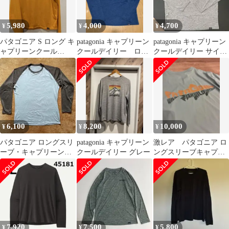
5,980
4,000
4,700
¥
¥
¥
パタゴニア S ロング キ
patagonia キャプリーン
patagonia キャプリーン
ャプリーンクール
クールデイリー ロン
クールデイリー サイズ
TRMX
グスリーブ S
S
6,100
8,200
10,000
¥
¥
¥
パタゴニア ロングスリ
patagonia キャプリーン
激レア パタゴニア ロ
ーブ・キャプリーン・
クールデイリー グレー
ングスリーブキャプリ
シャツ US Lサイズ
ーンクールデイリー S
7,920
7,500
5,800
¥
¥
¥