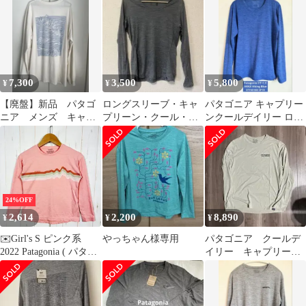
ツ Sサイズ 青
ラフィックシャツ M
メンズ M 21年製 アウ
トドア ロンT ストレッ
チ アンダーシャツ カッ
トソー インナー スムー
ス 素材
7,300
3,500
5,800
¥
¥
¥
【廃盤】新品 パタゴ
ロングスリーブ・キャ
パタゴニア キャプリー
ニア メンズ キャプ
プリーン・クール・ラ
ンクールデイリー ロン
リーン クール デイリ
イトウェイト・シャツ
グスリーブ レディース
ー 長袖 Tシャツ
ウィメンズ
Sサイズ
24%OFF
2,614
2,200
8,890
¥
¥
¥
✉️Girl's S ピンク系
やっちゃん様専用
パタゴニア クールデ
2022 Patagonia ( パタゴ
イリー キャプリー
ニア ) ロングスリーブ
ン patagonia
キャプリーン クールデ
イリー シャツ Long
Sleeved Capilene Cool