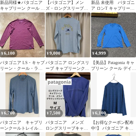
新品同様★パタゴニア
【パタゴニア】メン
新品 未使用 パタゴニ
キャプリーン クール デ
ズ・ロングスリーブ・
ア ロンT キャプリー
イリー ロングスリーブ
キャプリーン・クー
ン・クール・デイリー
Sサイズ
ル・メリノ
ロングスリーブ
6,100
9,000
4,999
¥
¥
¥
パタゴニア LS・キャプ
パタゴニア ロングスリ
【美品】Patagonia キャ
リーン・クール・ライ
ーブ キャプリーンクー
プリーン クール デイリ
トウェイト・シャツ US
ルデイリー M ブルー
ー 長袖 S
Lサイズ
VMBY
6,700
7,500
6,100
¥
¥
¥
パタゴニア キャプリ
パタゴニア メンズ
【お得なクーポン配布
ーンクールトレイル
ロングスリーブキャプ
中!】 パタゴニア キャ
ロングスリーブTシャ
リーンクールメリノグ
プリーン 長袖 Tシャツ