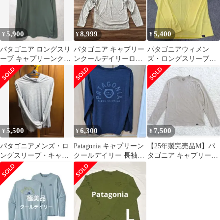
5,900
8,999
5,400
¥
¥
¥
パタゴニア ロングスリ
パタゴニア キャプリー
パタゴニアウィメン
ーブ キャプリーンクー
ンクールデイリーロン
ズ・ロングスリーブ・
ルトレイルシャツ
グスリーブ P-6ロゴ グ
キャプリーン・クー
●24486/長袖
レーL
ル・デイリー・シャツ
5,500
6,300
7,500
¥
¥
¥
パタゴニアメンズ・ロ
Patagonia キャプリーン
【25年製完売品M】パ
ングスリーブ・キャプ
クールデイリー 長袖T
タゴニア キャプリーン
リーン・クール・デイ
シャツ S
クールデイリー 長袖
リー・シャツ