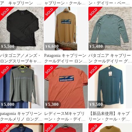
ア キャプリーン ク
ャプリーン・クール・
ン・デイリー・ベース
ールデイリー 速乾
ライトウェイト・シャ
レイヤー【MEN'S M】
ストレッチ ＸＬ
ツ M
5,500
6,600
5,480
¥
¥
¥
パタゴニア／メンズ・
Patagonia キャプリーン
パタゴニア キャプリー
ロングスリーブキャプ
クールデイリー ロング
ン クールデイリー グラ
リーンクールデイリー
スリーブ L
フィック ロングスリー
シャツ／ブラック／S
ブTシャツ
5,000
5,300
9,500
¥
¥
¥
patagonia キャプリーン
レディースMキャプリ
【新品未使用】キャプ
クールメリノ ロングス
ーン・クール・デイリ
リーン・クール・デイ
リーブ グラフィック
ー・グラフィック・シ
リー・フーディ Men's
ャツ
メンズ XS