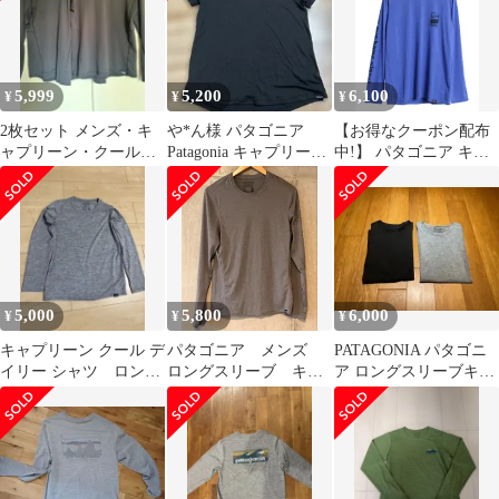
5,999
5,200
6,100
¥
¥
¥
2枚セット メンズ・キ
や*ん様 パタゴニア
【お得なクーポン配布
ャプリーン・クール・
Patagonia キャプリーン
中!】 パタゴニア キャ
ライトウェイト パタゴ
メリノ ベースレイヤー
プリーン プリント 長袖
ニア ブラック
M
Tシャツ レディース S
アウトドア ストレッチ
アンダーシャツ インナ
ー 袖プリント スムース
素材
5,000
5,800
6,000
¥
¥
¥
キャプリーン クール デ
パタゴニア メンズ
PATAGONIA パタゴニ
イリー シャツ ロン
ロングスリーブ キャ
ア ロングスリーブキャ
グ ウィメンズ
プリーン クール ラ
プリーン クールデイリ
イトウェイト シャツ
ーシャツ