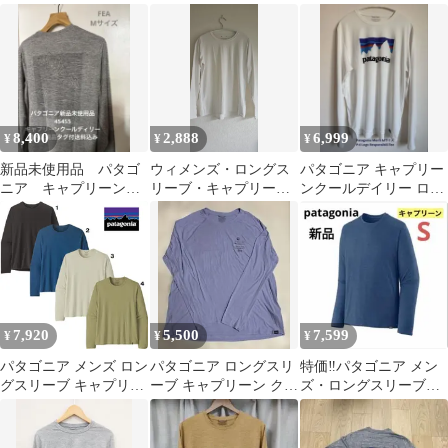
Daily S
ウエイト
ーンクールデイリー XS
8,400
2,888
6,999
¥
¥
¥
新品未使用品 パタゴ
ウィメンズ・ロングス
パタゴニア キャプリー
ニア キャプリーンク
リーブ・キャプリー
ンクールデイリー ロン
ールデイリー Mサイ
ン・クール・デイリ
グスリーブ メンズ Mサ
ズ タグ付送料
ー・シャツS
イズ
7,920
5,500
7,599
¥
¥
¥
パタゴニア メンズ ロン
パタゴニア ロングスリ
特価‼️パタゴニア メン
グスリーブ キャプリー
ーブ キャプリーン クー
ズ・ロングスリーブ・
ン クール デイリー シ
ル トレイル シャツ 長
キャプリーン・クー
ャツ 45181 patagonia 無
袖 速乾
ル・デイリー・シャツ
地 ロンT 吸湿発散性 防