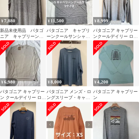
Daily Shirt RIFX ポリエ
ステル ウェ
7,880
11,500
8,999
¥
¥
¥
新品未使用品 パタゴ
パタゴニア キャプリ
パタゴニア キャプリー
ニア キャプリーンク
ーンクールサンシャ
ンクールデイリー ロン
ールデイリー Sサイズ
ツ メンズSサイズ
グスリーブ メンズ Mサ
タグ付送料込
イズ
6,980
8,000
4,200
¥
¥
¥
パタゴニア キャプリー
パタゴニア メンズ・ロ
パタゴニア キャプリー
ン クールデイリー ロン
ングスリーブ・キャプ
ン
グスリーブ L
リーン・クール・デイ
リー