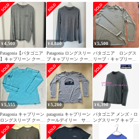
シェッド・プロ・プル
ールデイリーシャツ
ール・デイリー・シャ
オーバー
ツ新品未使用
4,500
4,800
5,500
¥
¥
¥
Patagonia【パタゴニア
Patagonia ロングスリー
パタゴニア ロングス
】キャプリーン クール
ブ キャプリーン クール
リーブ・キャプリー
デイリーMサイズ
ライトウェイト
ン・クール・デイリ
ー・グラフィック
5,555
5,200
6,390
¥
¥
¥
Patagonia キャプリーン
patagonia キャプリーン
パタゴニア メンズ・ロ
ロングスリーブ クール
クールデイリー サイ
ングスリーブ キャプリ
デイリー
ズS
ーン・クール・メリ
ノ・Tシャツ