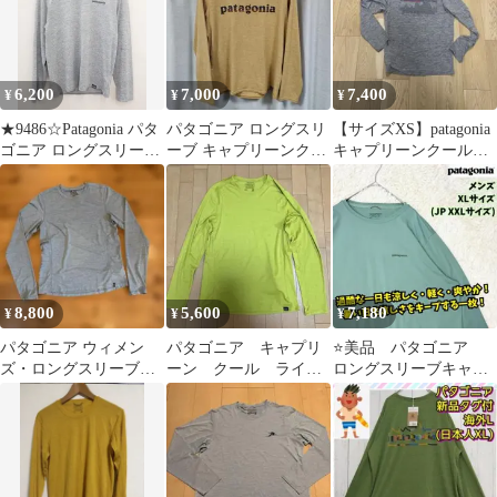
臭加工
6,200
7,000
7,400
¥
¥
¥
★9486☆Patagonia パタ
パタゴニア ロングスリ
【サイズXS】patagonia
ゴニア ロングスリーブ
ーブ キャプリーンクー
キャプリーンクールデ
キャプリーン クール デ
ルデイリー M イエロー
イリー ロングスリーブ
イリー グラフィック シ
45190
ャツ 45190SP20 XS
8,800
5,600
7,180
¥
¥
¥
パタゴニア ウィメン
パタゴニア キャプリ
⭐️美品 パタゴニア
ズ・ロングスリーブ・
ーン クール ライト
ロングスリーブキャプ
キャプリーン・クー
ウェイト ロングスリ
リーン クール デイリー
ル・サン・シャツ S
ーブ
シャツ XL