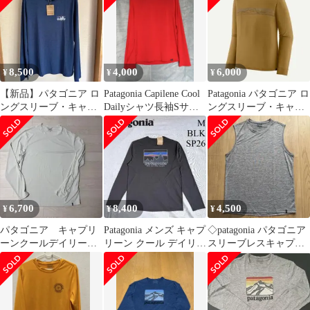
8,500
4,000
6,000
¥
¥
¥
【新品】パタゴニア ロ
Patagonia Capilene Cool
Patagonia パタゴニア ロ
ングスリーブ・キャプ
Dailyシャツ長袖Sサイ
ングスリーブ・キャプ
リーン・クール S
ズ
リーン・クール・メリ
CLMB
ノ
6,700
8,400
4,500
¥
¥
¥
パタゴニア キャプリ
Patagonia メンズ キャプ
◇patagonia パタゴニア
ーンクールデイリー
リーン クール デイリー
スリーブレスキャプリ
ロングスリーブ 中古
シャツ Mサイズ
ーンクールデイリーシ
サイズM
ャツ