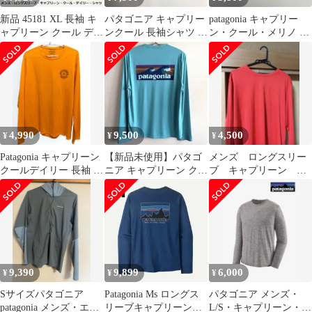
新品 45181 XL 長袖 キ
パタゴニア キャプリー
patagonia キャプリー
ャプリーン クール デイ
ンクール 長袖シャツ ア
ン・クール・メリノ ロ
リー シャツ パタゴニア
ウトドア ランニング 速
ングスリーブT BLK
乾 XS緑
4,990
9,500
4,500
¥
¥
¥
Patagonia キャプリーン
【新品未使用】パタゴ
メンズ ロングスリー
クールデイリー 長袖 M
ニア キャプリーン クー
ブ キャプリーン ク
オレンジ
ル デイリー グラフィッ
ール デイリー シャ
クシャツXS
ツ
9,390
9,899
6,000
¥
¥
¥
Sサイズパタゴニア
Patagonia Ms ロングス
パタゴニア メンズ・
patagonia メンズ・エア
リーブキャプリーンク
L/S・キャプリーン・ク