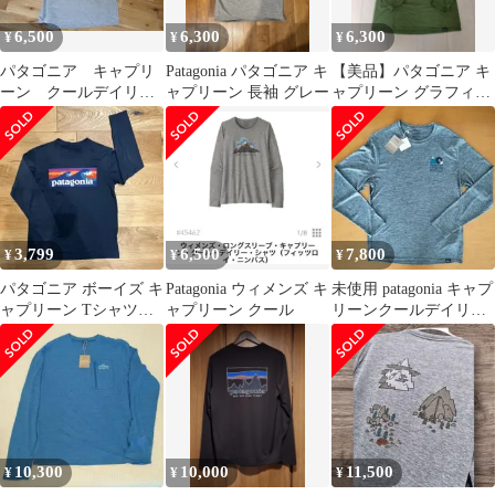
6,500
6,300
6,300
¥
¥
¥
パタゴニア キャプリ
Patagonia パタゴニア キ
【美品】パタゴニア キ
ーン クールデイリ
ャプリーン 長袖 グレー
ャプリーン グラフィッ
ー ロングスリーブ
ク クール レディースS
3,799
6,500
7,800
¥
¥
¥
パタゴニア ボーイズ キ
Patagonia ウィメンズ キ
未使用 patagonia キャプ
ャプリーン Tシャツ
ャプリーン クール
リーンクールデイリー
M(10)
グラフィックシャツ S
10,300
10,000
11,500
¥
¥
¥