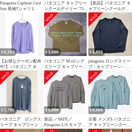
Patagonia Capilene Cool
パタゴニア キャプリー
【新品】パタゴニア キ
Sun 長袖Tシャツ L
ンクールデイリー '73ス
ャプリーンクールデイ
カイライン S
リー グラフィックシャ
ツ ロング
6,100
3,000
4,900
¥
¥
¥
【お得なクーポン配布
パタゴニア M'sロング
patagonia ロングスリー
中!】 パタゴニア キャ
スリーブ キャプリーン
ブ・キャプリーン・ク
プリーン 長袖 Tシャツ
クール デイリー シャツ
ール・デイリー・シャ
レディース S / 19年製
L 黒
ツ XS
アウトドア ロンT スト
レッチ アンダーシャツ
カットソー インナー パ
ープル
7,700
9,000
8,000
¥
¥
¥
パタゴニア ロングス
新品 ／SKFE／
古着 メンズS パタゴニ
リーブ キャプリーン ク
Patagonia L/S キャプリ
ア キャプリーンクール
ール トレイル グラフィ
ーン クールデイリー
デイリー グラフィック