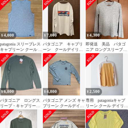
ック シャツ
長袖 水色
4,000
7,000
4,300
¥
¥
¥
patagonia スリーブレス
パタゴニア キャプリ
即発送 美品 パタゴ
キャプリーン クール デ
ーン クールデイリ
ニア ロングスリーブ・
イリー M グレー
ー・グラフィックシャ
キャプリーン・クー
ツ L ホワイト
ル・デイリー S
6,800
4,800
2,500
¥
¥
¥
パタゴニア ロングス
パタゴニア メンズ キャ
専用 patagoniaキャプ
リーブ・キャプリー
プリーン クールデイリ
リーン クール デイリ
ン・クールトレイルシ
ーシャツ
ー kids
ャツM 長袖Tシャツ