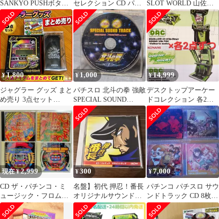
SANKYO PUSHボタン
セレクション CD パチ
SLOT WORLD 山佐デ
光る鳴る 動作品 サンキ
スロ サントラ 希少
ジワールド4DX
ョー
1,800
1,000
14,999
¥
¥
¥
ジャグラー グッズ まと
パチスロ 北斗の拳 強敵
デスクトップアーケー
め売り 3点セット
SPECIAL SOUND
ドコレクション 各2種
GOGO CHANCE スロッ
TRACK
計4点セット
ト
2,999
300
7,000
現在 ¥
¥
¥
CD ザ・パチンコ・ミ
名盤】初代 押忍！番長
パチンコ パチスロ サウ
ュージック・フロム・
オリジナルサウンドト
ンドトラック CD 8枚セ
三共4作品まとめ売り
ラック CD サントラ 大
ット
都技研