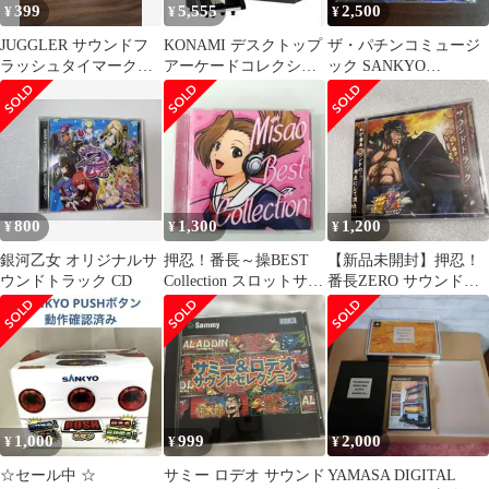
399
5,555
2,500
¥
¥
¥
JUGGLER サウンドフ
KONAMI デスクトップ
ザ・パチンコミュージ
ラッシュタイマークロ
アーケードコレクショ
ック SANKYO
ック mini
ン 2種セット
SPECIAL～愛のパチパ
チロック
800
1,300
1,200
¥
¥
¥
銀河乙女 オリジナルサ
押忍！番長～操BEST
【新品未開封】押忍！
ウンドトラック CD
Collection スロットサウ
番長ZERO サウンドト
ンドトラックCD
ラック CD サントラ パ
チスロ
1,000
999
2,000
¥
¥
¥
☆セール中 ☆
サミー ロデオ サウンド
YAMASA DIGITAL