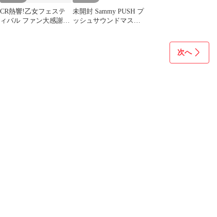
CR熱響!乙女フェステ
未開封 Sammy PUSH プ
ィバル ファン大感謝祭
ッシュサウンドマスコ
ライブ CD&DVDセット
ット 角型 セブンフラッ
シュ
次へ