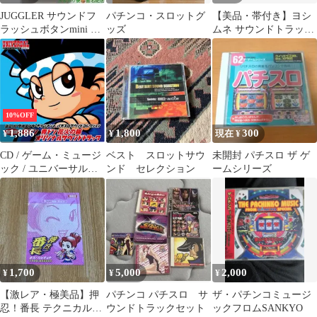
JUGGLER サウンドフ
パチンコ・スロットグ
【美品・帯付き】ヨシ
ラッシュボタンmini キ
ッズ
ムネ サウンドトラック
ーホルダー ピンク 未開
CD 大都技研 吉宗 パチ
封品
スロ
10%OFF
1,886
1,800
300
¥
¥
現在 ¥
CD / ゲーム・ミュージ
ベスト スロットサウ
未開封 パチスロ ザ ゲ
ック / ユニバーサルエ
ンド セレクション
ームシリーズ
ンターテインメント パ
チスロサウンドコレク
ション 第3弾 緑ドン 青
ドン花火の極
1,700
5,000
2,000
¥
¥
¥
【激レア・極美品】押
パチンコ パチスロ サ
ザ・パチンコミュージ
忍！番長 テクニカルガ
ウンドトラックセット
ックフロムSANKYO