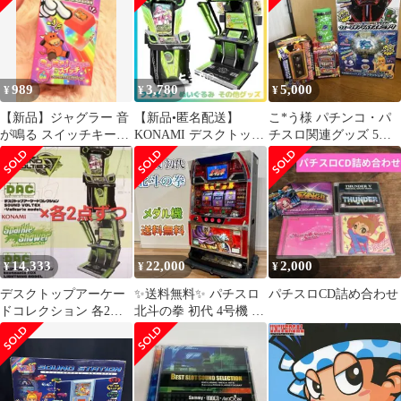
989
3,780
5,000
¥
¥
¥
【新品】ジャグラー 音
【新品•匿名配送】
こ*う様 パチンコ・パ
が鳴る スイッチキーホ
KONAMI デスクトップ
チスロ関連グッズ 5点
ルダー ウルトラミラク
アーケードコレクショ
まとめ売り
ルジャグラー
ン 2種セット
14,333
22,000
2,000
¥
¥
¥
デスクトップアーケー
✨送料無料✨ パチスロ
パチスロCD詰め合わせ
ドコレクション 各2種
北斗の拳 初代 4号機 拳
計4点セット
王パネル 実機 メダル機
名機