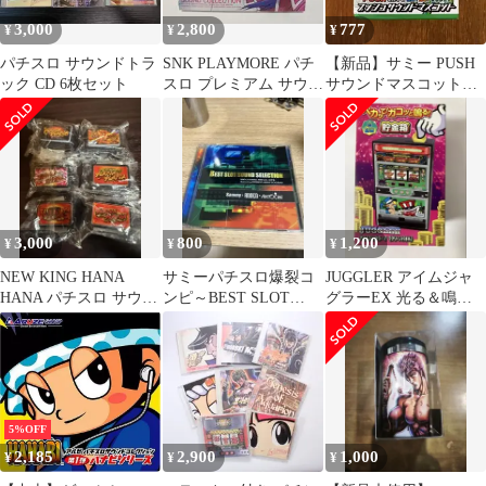
3,000
2,800
777
¥
¥
¥
パチスロ サウンドトラ
SNK PLAYMORE パチ
【新品】サミー PUSH
ック CD 6枚セット
スロ プレミアム サウン
サウンドマスコット
ド コレクション
（キリンフラッシュ/丸
型）パチスロ
3,000
800
1,200
¥
¥
¥
NEW KING HANA
サミーパチスロ爆裂コ
JUGGLER アイムジャ
HANA パチスロ サウン
ンピ～BEST SLOT
グラーEX 光る＆鳴る
ドキーホルダー 6種セ
SOUND SELECTION
コインバンク
ット
5%OFF
2,185
2,900
1,000
¥
¥
¥