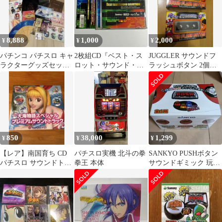
8,888
1,000
2,000
¥
¥
¥
パチンコ パチスロ キャ
2枚組CD『ベスト・ス
JUGGLER サウンドフ
ラクターグッズセット
ロット・サウンド・セ
ラッシュボタン 2個セ
（ジャグラー、北斗、
レクション BEST
ット
まどマギ 等）
SLOT SOUND
SELECTION』
850
38,000
1,299
¥
¥
¥
【レア】南国育ち CD
パチスロ実機 北斗の拳
SANKYO PUSHボタン
パチスロ サウンドトラ
拳王 本体
サウンドギミック 玩具
ック 平和 HEIWA レト
新品未開封 パチンコグ
ロ
ッズ