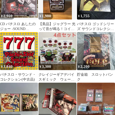
2,900
1,980
1,755
¥
¥
¥
CD パチスロ あしたの
【美品】ジャグラー 光
パチスロ ゴッドシリー
ジョー -SOUND
って音が鳴る！コイン
ズ サウンドコレクショ
COLLECTION-
バンク ミスタージャグ
ン CD 光と闇 ミリオン
ラー 貯金箱
ゴッド
3,840
3,300
2,200
¥
¥
¥
パチスロ・サウンド・
クレイジーギアデバイ
貯金箱 スロットバン
コレクション(中古品)
スギミック ウェーブ
ク
ギアデバイスギミッ
ク PUSHボタン