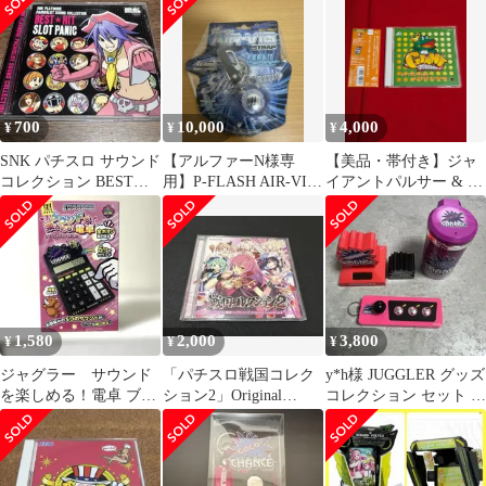
700
10,000
4,000
¥
¥
¥
SNK パチスロ サウンド
【アルファーN様専
【美品・帯付き】ジャ
コレクション BEST
用】P-FLASH AIR-VIB
イアントパルサー & ケ
HIT SLOT PANIC
ストラップ
ロットセレクション パ
チスロ
1,580
2,000
3,800
¥
¥
¥
ジャグラー サウンド
「パチスロ戦国コレク
y*h様 JUGGLER グッズ
を楽しめる！電卓 ブラ
ション2」Original
コレクション セット パ
ック 未使用
Sound Track
チスロ ジャグラー