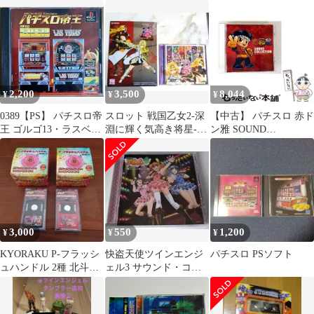
イド 大都技研 レトロパ
チスロ資料
2,200
3,500
8,044
¥
¥
¥
0389【PS】 パチスロ帝
スロット 戦国乙女2-深
【中古】 パチスロ 赤ド
王 ゴルゴ13・ラスベガ
淵に輝く気高き将星-
ン雅 SOUND
ス
オリジナルサウンドト
COLLECTION /
ラック
universal sound team /
3,000
550
1,200
¥
¥
¥
KYORAKU P-フラッシ
快盗天使ツインエンジ
パチスロ PSソフト
ュハンドル 2種 北斗の
ェル3 サウンド・コレ
拳 サウンドフラッシュ
クション キュンキュン
ボタン
☆セレクト