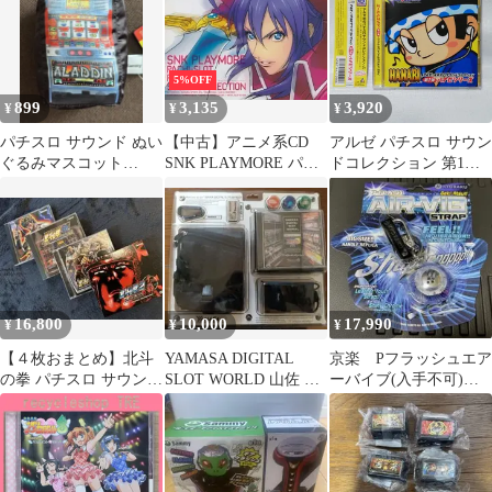
5%OFF
899
3,135
3,920
¥
¥
¥
パチスロ サウンド ぬい
【中古】アニメ系CD
アルゼ パチスロ サウン
ぐるみマスコット
SNK PLAYMORE パチ
ドコレクション 第1弾
Aladdin ラウンドワン限
スロ プレミアム サウン
ハナビシリーズ [自 A-
定
ド コレクション
20
16,800
10,000
17,990
¥
¥
¥
【４枚おまとめ】北斗
YAMASA DIGITAL
京楽 Pフラッシュエア
の拳 パチスロ サウンド
SLOT WORLD 山佐 サ
ーバイブ(入手不可)激
トラック歴代〜
ウンドコレクション1
レア未開封！(新品電池
付き)