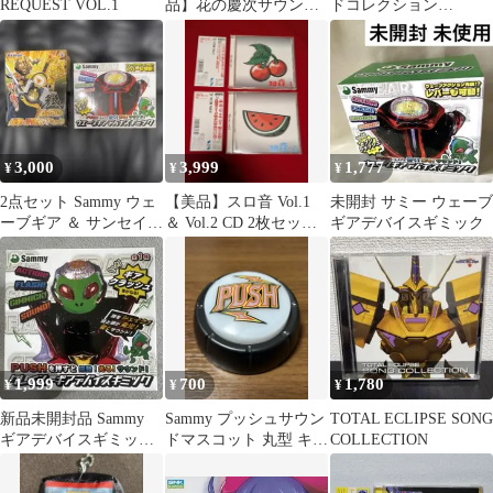
REQUEST VOL.1
品】花の慶次サウンド
ドコレクション
オリジナル目覚まし時
beatmania IIDX 2点
計
3,000
3,999
1,777
¥
¥
¥
2点セット Sammy ウェ
【美品】スロ音 Vol.1
未開封 サミー ウェーブ
ーブギア ＆ サンセイ
＆ Vol.2 CD 2枚セット
ギアデバイスギミック
牙狼 翔撃・牙狼剣ギミ
パチスロ サントラ
ック
1,999
700
1,780
¥
¥
¥
新品未開封品 Sammy
Sammy プッシュサウン
TOTAL ECLIPSE SONG
ギアデバイスギミック
ドマスコット 丸型 キリ
COLLECTION
エイリアン 北斗の拳 パ
ンフラッシュ
チスロ