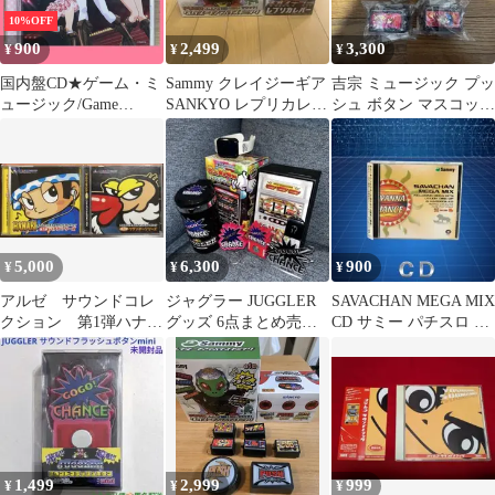
10%OFF
900
2,499
3,300
¥
¥
¥
国内盤CD★ゲーム・ミ
Sammy クレイジーギア
吉宗 ミュージック プッ
ュージック/Game
SANKYO レプリカレバ
シュ ボタン マスコット
Music■ パチスロ『快盗
ー 2種セット
コンプリートセット ガ
天使ツインエンジェル
チャ
3』サウンド・コレクシ
ョン キュンキュン☆セ
レクト
【PCCR90050/49880136
96327】D22448
5,000
6,300
900
¥
¥
¥
アルゼ サウンドコレ
ジャグラー JUGGLER
SAVACHAN MEGA MIX
クション 第1弾ハナビ
グッズ 6点まとめ売り
CD サミー パチスロ サ
シリーズ+第2弾クラン
サウンドフラッシュボ
バチャン
キーシリーズ
タン
1,499
2,999
999
¥
¥
¥