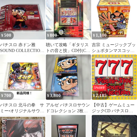
ド大海物語4
500
800
1,100
¥
¥
¥
パチスロ 赤ドン雅
聴いて攻略「ギタリス
吉宗 ミュージックプッ
SOUND COLLECTION
トの音と技」CD付(CD
シュボタンマスコット
廃盤
未開封！)ギター教則本
DAITO パチスロ サウ
ンド玩具
5%OFF
700
3,800
2,185
¥
¥
¥
パチスロ 北斗の拳 サ
アルゼ パチスロサウン
【中古】ゲームミュー
ミー•オリジナルサウン
ドコレクション 2枚セ
ジックCD パチスロ・
ドシリーズ Vol.6 新品
ット ハナビ 緑ドン
サウンド・コレクショ
同様！
ン