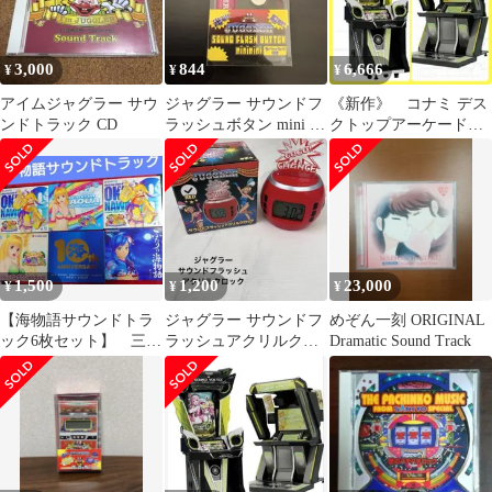
3,000
844
6,666
¥
¥
¥
アイムジャグラー サウ
ジャグラー サウンドフ
《新作》 コナミ デス
ンドトラック CD
ラッシュボタン mini ラ
クトップアーケードコ
バーバンド付き ピンク
レクション 2種セット
1,500
1,200
23,000
¥
¥
¥
【海物語サウンドトラ
ジャグラー サウンドフ
めぞん一刻 ORIGINAL
ック6枚セット】 三洋
ラッシュアクリルクロ
Dramatic Sound Track
物産
ック RED