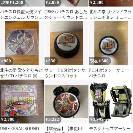
1,200
2,880
2,300
現在 ¥
¥
¥
パチスロ快盗天使ツイ
(1968) パチスロ あした
北斗の拳 サウンドフラ
ンエンジェル サウンド
のジョー サウンドコレ
ッシュボタン ミュージ
トラック
クション CD
ックプッシュボタン
Sammy
900
630
300
¥
¥
現在 ¥
北斗の拳 愛をとりもど
サミー PUSHボタンサ
PUSHボタン サミー
せ!! CD パチスロ 実機
ウンドマスコット
パチスロ
サウンド ケンシロウ
2010
2,700
3,222
3,999
¥
¥
¥
UNIVERSAL SOUND
【非売品】【未使用
デスクトップアーケー