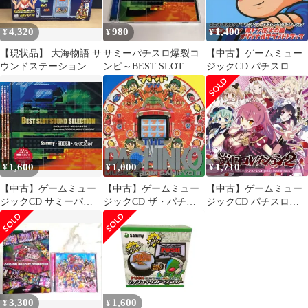
4,320
980
1,400
¥
¥
¥
【現状品】 大海物語 サ
サミーパチスロ爆裂コ
【中古】ゲームミュー
ウンドステーション
ンピ～BEST SLOT
ジックCD パチスロサ
CD/ラジオ/カセットテ
SOUND SELECTION
ウンドコレクション第3
ープ/AUX 当時物 コレ
弾 緑ドン 青ドン花火の
クション AMV-G730 マ
極 オリジナルサウンド
リンちゃん パチンコ ★
トラック
1,600
1,000
1,710
¥
¥
¥
【中古】ゲームミュー
【中古】ゲームミュー
【中古】ゲームミュー
ジックCD サミーパチ
ジックCD ザ・パチン
ジックCD パチスロ戦
スロ爆裂コンピ BEST
コ・ミュージック・フ
国コレクション2
SLOT SOUND
ロム・SANKYO III
Original Sound Track
SELECTION
3,300
1,600
¥
¥