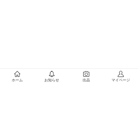
メルカリについて
ホーム
お知らせ
出品
マイページ
会社概要（運営会社）
採用情報
プレスリリース
公式ブログ
プレスキット
メルカリUS
メルカリShops
m department（エムデパ）
ヘルプ