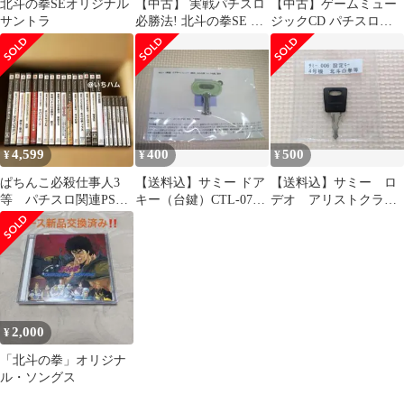
北斗の拳SEオリジナル
【中古】 実戦パチスロ
【中古】ゲームミュー
サントラ
必勝法! 北斗の拳SE ポ
ジックCD パチスロ
ータブル - PSP
北斗の拳 サミー・オ
リジナルサウンドシリ
ーズ
4,599
400
500
¥
¥
¥
ぱちんこ必殺仕事人3
【送料込】サミー ドア
【送料込】サミー ロ
等 パチスロ関連PS1.2
キー（台鍵）CTL-077
デオ アリストクラー
ソフト22本セット
北斗の拳 4～5号機筐
ト 設定キー 006-
体用
01 4号機筐体用
2,000
¥
「北斗の拳」オリジナ
ル・ソングス