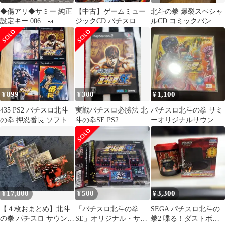
◆傷アリ◆サミー 純正
【中古】ゲームミュー
北斗の拳 爆裂スペシャ
設定キー 006 -a
ジックCD パチスロ
ルCD コミックバンチ
「北斗の拳」オリジナ
付録
ル・サウンド・トラッ
ク
899
300
1,100
¥
¥
¥
435 PS2 パチスロ北斗
実戦パチスロ必勝法 北
パチスロ北斗の拳 サミ
の拳 押忍番長 ソフト4
斗の拳SE PS2
ーオリジナルサウンド
本セット
シリーズ Vol.6 CD
17,800
500
3,300
¥
¥
¥
【４枚おまとめ】北斗
「パチスロ北斗の拳
SEGA パチスロ北斗の
の拳 パチスロ サウンド
SE」オリジナル・サウ
拳2 喋る！ダストボッ