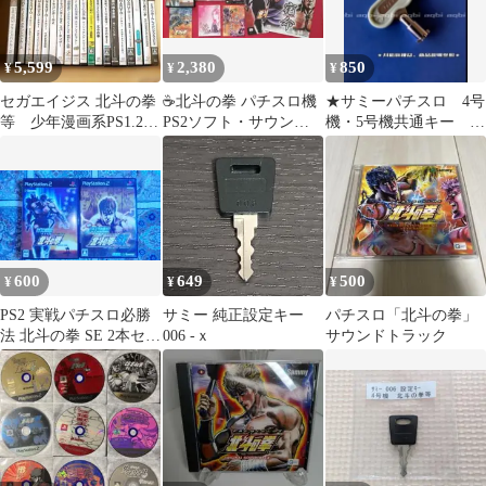
5,599
2,380
850
¥
¥
¥
セガエイジス 北斗の拳
☕北斗の拳 パチスロ機
★サミーパチスロ 4号
等 少年漫画系PS1.2.3
PS2ソフト・サウンド
機・5号機共通キー 北
ソフト19本セット
トラックCD・ホール向
斗の拳他 Sammyマルチ
販促資料 等
タイプ③
600
649
500
¥
¥
¥
PS2 実戦パチスロ必勝
サミー 純正設定キー
パチスロ「北斗の拳」
法 北斗の拳 SE 2本セッ
006 -ｘ
サウンドトラック
ト 動作品