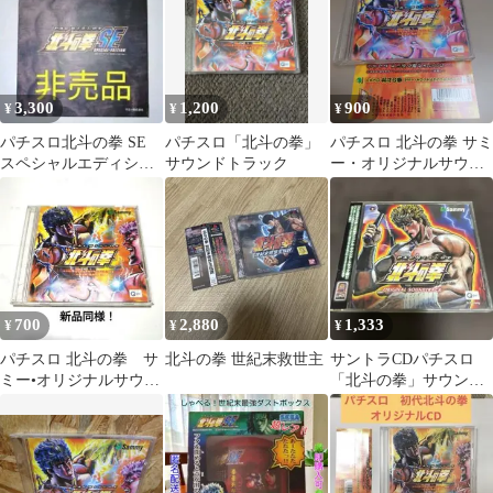
3,300
1,200
900
¥
¥
¥
パチスロ北斗の拳 SE
パチスロ「北斗の拳」
パチスロ 北斗の拳 サミ
スペシャルエディショ
サウンドトラック
ー・オリジナルサウン
ン
ドシリーズ Vol.6
700
2,880
1,333
¥
¥
¥
パチスロ 北斗の拳 サ
北斗の拳 世紀末救世主
サントラCDパチスロ
ミー•オリジナルサウン
「北斗の拳」サウンド
ドシリーズ Vol.6 新品
トラック
同様！