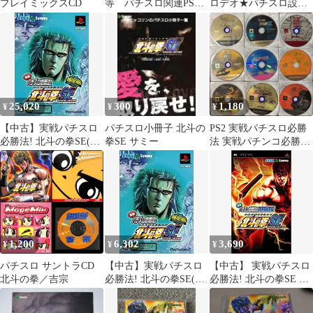
プレイミックスCD
等 パチスロ関連PS1.2
ロデオ★パチスロ設定
ソフト20本セット
キー【006（角型）】
25,020
300
1,180
¥
¥
¥
【中古】実戦パチスロ
パチスロ小冊子 北斗の
PS2 実戦パチスロ必勝
必勝法! 北斗の拳SE(初
拳SE サミー
法 実戦パチンコ必勝
回限定版)
法!CRアラジンなど9本
セット
1,200
6,302
3,690
¥
¥
¥
パチスロ サントラCD
【中古】実戦パチスロ
【中古】 実戦パチスロ
北斗の拳／吉宗
必勝法! 北斗の拳SE(初
必勝法! 北斗の拳SE ポ
回限定版)
ータブル - PSP