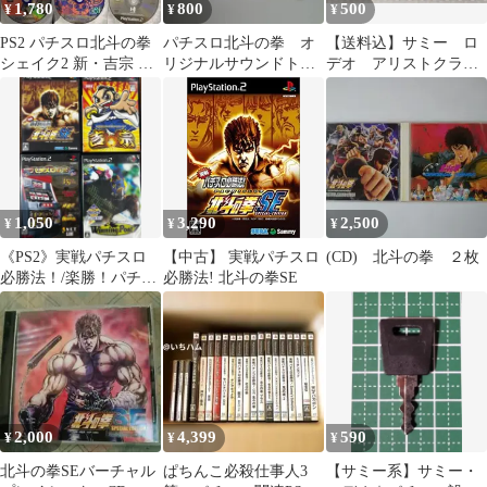
1,780
800
500
¥
¥
¥
PS2 パチスロ北斗の拳
パチスロ北斗の拳 オ
【送料込】サミー ロ
シェイク2 新・吉宗 冬
リジナルサウンドトラ
デオ アリストクラー
のソナタ など9本セッ
ック
ト 設定キー 006-
ト
01 4号機筐体用
1,050
3,290
2,500
¥
¥
¥
《PS2》実戦パチスロ
【中古】 実戦パチスロ
(CD) 北斗の拳 ２枚
必勝法！/楽勝！パチス
必勝法! 北斗の拳SE
ロ宣言 その他2本 -セッ
ト144
2,000
4,399
590
¥
¥
¥
北斗の拳SEバーチャル
ぱちんこ必殺仕事人3
【サミー系】サミー・