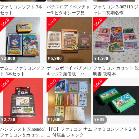
ファミコンソフト 3本
パチスロアドベンチャ
ファミコン 2-062110 ジ
セット
ー3 ビタオシーフ見
ャレコ初期名作
参！ ファミコンソフト
2,800
6,980
1,500
¥
¥
¥
ナムコ ファミコンソフ
ゲームボーイ パチスロ
ファミコン カセット 説
ト 3本セット
キッズ2 廉価版 ハッ
明書 攻略本
ピープライス ココナ
ッツジャパン
2,750
1,600
605
¥
¥
¥
バンプレスト Nintendo/
【FC】ファミコン ナム
ファミコンソフト２本
ファミコン＆カセット
コ 付属品 ジャンク