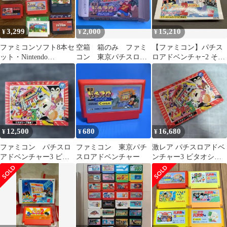
3,299
2,000
15,210
¥
¥
¥
ファミコンソフト8本セ
空箱 箱のみ ファミ
【ファミコン】パチス
ット・Nintendo
コン 東京パチスロア
ロアドベンチャｰ2 そろ
Famicom
ドベンチャー 1991年
っ太くんのパチスロ探
偵団 任天堂 CDS-PG
12,500
680
16,680
¥
¥
¥
ファミコン パチスロ
ファミコン 東京パチ
激レア パチスロアドベ
アドベンチャー3 ビタ
スロアドベンチャー
ンチャー3 ビタオシー
オシー7見参 箱、説明
フ見参！ ファミコンソ
書付き
フト