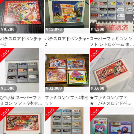
9,200
15,070
4,500
¥
¥
¥
パチスロアドベンチャ
パチスロアドベンチャｰ
スーパーファミコン ソ
ー3
2
フト レトロゲーム まと
め売り 動作確認済
1,300
32,000
3,600
¥
¥
¥
ぴ*け様 スーパーファ
ファミコンソフト4本セ
★ファミコンソフト
ミコン ソフト 9本セッ
ット
★ パチスロアドベン
ト まとめ売り
チャー3