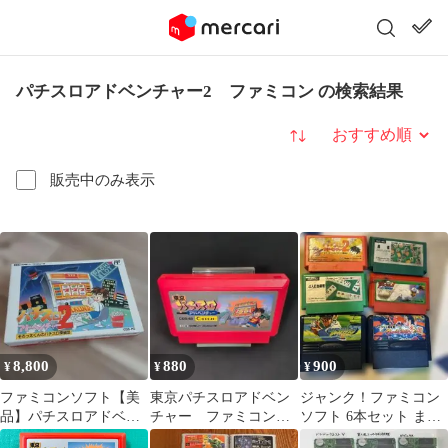
パチスロアドベンチャー2 ファミコン の検索結果
並び替え
販売中のみ表示
8,800
880
900
¥
¥
¥
ファミコンソフト【美
東京パチスロアドベン
ジャンク！ファミコン
品】パチスロアドベン
チャー ファミコンソ
ソフト 6本セット まと
チャー2
フト
め売り