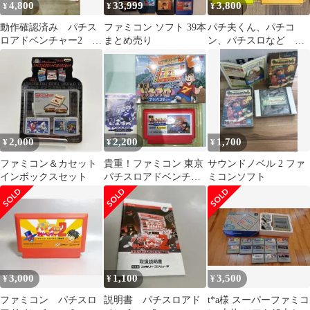
4,800
33,999
3,800
¥
¥
¥
動作確認済み パチス
ファミコン ソフト 39本
パチ夫くん、パチコ
ロアドベンチャー2 フ
まとめ売り
ン、パチスロなど フ
ァミコン
ァミコンソフト６本セ
ット 箱説なし
2,000
2,200
1,700
¥
¥
¥
ファミコン＆カセット
貴重！ファミコン 東京
サウンドノベル 2 ファ
インボックスセット
パチスロアドベンチャ
ミコンソフト
ー 箱説明書つき ココナ
ッツ・ジャパン
3,000
1,100
3,500
¥
¥
¥
ファミコン パチスロ
説明書 パチスロアド
t*a様 スーパーファミコ