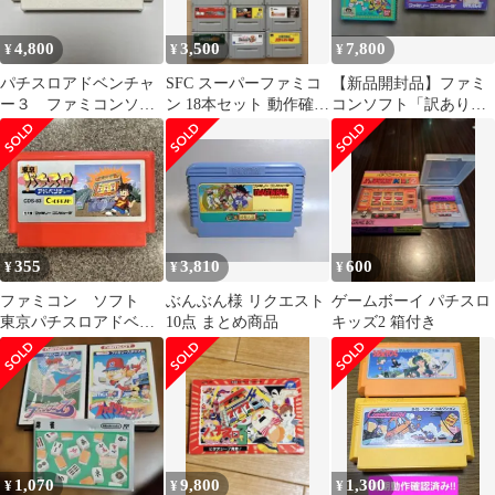
4,800
3,500
7,800
¥
¥
¥
パチスロアドベンチャ
SFC スーパーファミコ
【新品開封品】ファミ
ー３ ファミコンソフ
ン 18本セット 動作確認
コンソフト「訳あり
ト
済み
品：2本セット」
355
3,810
600
¥
¥
¥
ファミコン ソフト
ぶんぶん様 リクエスト
ゲームボーイ パチスロ
東京パチスロアドベン
10点 まとめ商品
キッズ2 箱付き
チャー 任天堂 ファ
ミリーコンピュータ
1,070
9,800
1,300
¥
¥
¥