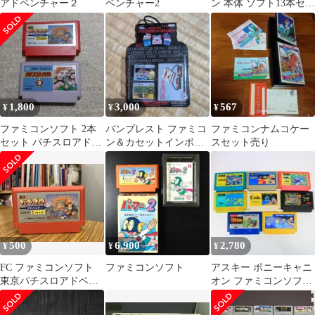
アドベンチャー２
ベンチャー2
ン 本体 ソフト13本セッ
ト
1,800
3,000
567
¥
¥
¥
ファミコンソフト 2本
バンプレスト ファミコ
ファミコンナムコケー
セット パチスロアドベ
ン＆カセットインボッ
スセット売り
ンチャー パチンコ大作
クスセット
戦2
500
6,900
2,780
¥
¥
¥
FC ファミコンソフト
ファミコンソフト
アスキー ポニーキャニ
東京パチスロアドベン
オン ファミコンソフト
チャー
8点