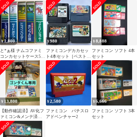
インボックスセット
《当時物》
1,800
980
8,888
¥
¥
¥
と*ぁ様 ナムコファミ
ファミコンデカカセッ
ファミコン ソフト 4本
コンカセットケース5個
ト4本セット［ベストプ
セット
セット
レースペシャル他］
13,800
2,580
6,666
¥
¥
¥
【動作確認済】AV化フ
ファミコン パチスロ
ファミコン ソフト 3本
ァミコン&メンテ済デ
アドベンチャー2
セット
ィスクシステム本体セ
ット＋ソフト4点付