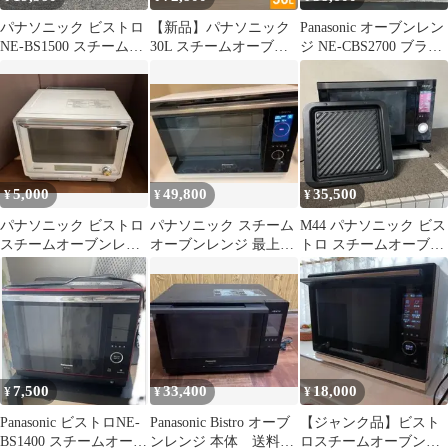
パナソニック ビストロ
【新品】パナソニック
Panasonic オーブンレン
NE-BS1500 スチームオ
30L スチームオーブン
ジ NE-CBS2700 ブラッ
ーブンレンジ 2019年製
レンジ Bistro ビストロ
ク
NE-BS8D-W オフホワ
イト Panasonic
5,000
49,800
35,500
¥
¥
¥
パナソニック ビストロ
パナソニック スチーム
M44 パナソニック ビス
スチームオーブンレン
オーブンレンジ 最上位
トロ スチームオーブン
ジ NE-R301 ジャンク品
ビストロ NE-CBS2700-
レンジ おしゃれ家電✨
W
7,500
33,400
18,000
¥
¥
¥
Panasonic ビストロNE-
Panasonic Bistro オーブ
【ジャンク品】ビスト
BS1400 スチームオーブ
ンレンジ 本体 送料込
ロスチームオーブンレ