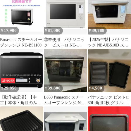
17,900
81,000
89,788
¥
¥
¥
Panasonic スチームオー
②未使用 パナソニッ
【2025年製】パナソニ
ブンレンジ NE-BS1100
ク ビストロ NE-
ック NE-UBS10D スチ
BS9D-W スチームオ
ームオーブンレンジ
ーブンレンジ 展示品
25%OFF
29,850
39,800
4,500
¥
¥
¥
【動作確認済】【中
L850 Panasonic スチー
パナソニック ビストロ
古】本体・角皿のみ パ
ムオーブンレンジ NE-
30L 角皿2枚 グリル皿1
ナソニック スチームオ
CBS2700
枚
ーブンレンジ Bistro 30L
ブラック NE-BS804-K
2018年製