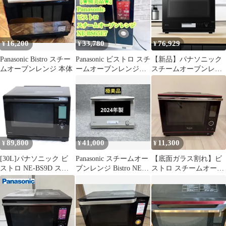
16,200
33,780
76,929
¥
¥
¥
Panasonic Bistro スチー
Panasonic ビストロ スチ
【新品】パナソニック
ムオーブンレンジ 本体
ームオーブンレンジ
スチームオーブンレン
NE-BS65E7
ジ Bistro NE-BS8D-K ブ
ラック [30L]
89,800
41,000
11,300
¥
¥
¥
[30L]パナソニック ビ
Panasonic スチームオー
【底面ガラス割れ】ビ
ストロ NE-BS9D スチ
ブンレンジ Bistro NE-
ストロ スチームオーブ
ームオーブンレンジ
BS8C-W
ンレンジ NE-BS1400
ne-bs9d-k ブラック【良
い(B)】