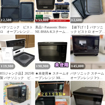
2,500
53,000
2,600
¥
¥
¥
パナソニック ビスト
美品✨Panasonic Bistro
【値下げ！】パナソニ
ロ オーブンレンジ用
NE-BS8A-Kスチームオ
ック ビストロ オーブン
角皿 3枚セット
ーブンレンジ
用角皿 3枚セット
19,980
98,900
45,000
¥
¥
¥
855ジャンク品】2025年
★未使用★ スチームオ
パナソニック スチーム
製 パナソニック ビス
ーブンレンジ 30L
オーブンレンジ 3つ星
トロ スチームオーブ
Panasonic パナソニック
ビストロ NE-BS1400-W
ンレンジ
ビストロ NE-UBS10D-
K ブラック 2025年製
EUN247237相