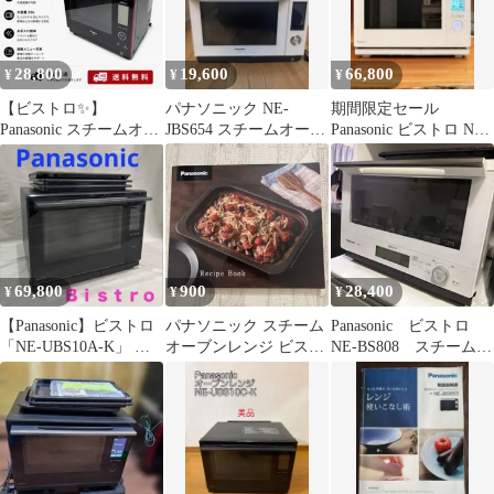
28,800
19,600
66,800
¥
¥
¥
【ビストロ✨】
パナソニック NE-
期間限定セール
Panasonic スチームオー
JBS654 スチームオーブ
Panasonic ビストロ NE-
ブンレンジNE-BS1300-
ンレンジ ビストロ
UBS10A 美品
RK
Bistro
69,800
900
28,400
¥
¥
¥
【Panasonic】ビストロ
パナソニック スチーム
Panasonic ビストロ
「NE-UBS10A-K」 ス
オーブンレンジ ビスト
NE-BS808 スチームオ
チームオーブンレンジ
ロ Bistro レシピブック
ーブンレンジ ホワイト