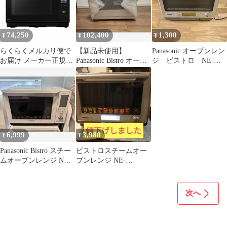
74,250
102,400
1,300
¥
¥
¥
らくらくメルカリ便で
【新品未使用】
Panasonic オーブンレン
お届け メーカー正規
Panasonic Bistro オーブ
ジ ビストロ NE-
品・正規保証付き NE-
ンレンジ 本体
A301ジャンク品
BS6C-K パナソニック
Panasonic スチームオー
ブンレンジ 25L ビスト
ロ(Bistro) ブラック
6,999
3,980
¥
¥
Panasonic Bistro スチー
ビストロスチームオー
ムオーブンレンジ NE-
ブンレンジ NE-
BS601 本体
W300(ジャンク品)
次へ