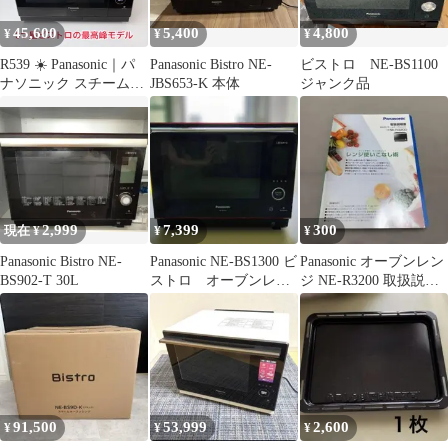
45,600
5,400
4,800
¥
¥
¥
R539 ☀️ Panasonic｜パ
Panasonic Bistro NE-
ビストロ NE-BS1100
ナソニック スチームオ
JBS653-K 本体
ジャンク品
ーブンレンジ Bistro(ビ
ストロ) NE-
CBS2700（30L）⭐ 動作
確認済 ⭐ クリーニング
済
2,999
7,399
300
現在 ¥
¥
¥
Panasonic Bistro NE-
Panasonic NE-BS1300 ビ
Panasonic オーブンレン
BS902-T 30L
ストロ オーブンレン
ジ NE-R3200 取扱説明
ジ ジャンク品
書【即購入OK】
91,500
53,999
2,600
¥
¥
¥