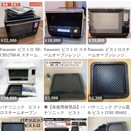
ムオーブンレンジ
3つ星ビストロ 1000W
ムオーブンレンジ
22,800
10,000
33,000
¥
¥
¥
Panasonic ビストロ NE-
Panasonic ビストロ スチ
Panasonic ビストロスチ
CBS2700-K スチームオ
ームオーブンレンジ
ームオーブンレンジ
ーブンレンジ
NE-R305(NK)
NE-BS658
18,800
3,980
2,300
¥
¥
¥
パナソニック ビスト
❖【未使用保管品】パ
パナソニック グリル皿
ロスチームオーブン
ナソニック ビスト
& ビストロNE-BS602取
NE-BS656 (2019年製)
ロ 角皿 2枚 スチー
扱説明書レシピ集
ムオーブンレンジ