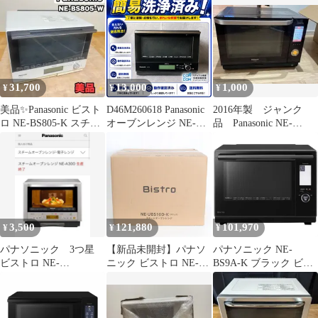
ッチパネル ブラック
NE-BS657-K
31,700
13,000
1,000
¥
¥
¥
美品✨Panasonic ビスト
D46M260618 Panasonic
2016年製 ジャンク
ロ NE-BS805-K スチー
オーブンレンジ NE-
品 Panasonic NE-
ムオーブンレンジ
BS808-K ビストロ
JBS653-K
2021年製
3,500
121,880
101,970
¥
¥
¥
パナソニック 3つ星
【新品未開封】パナソ
パナソニック NE-
ビストロ NE-
ニック ビストロ NE-
BS9A-K ブラック ビス
A300Bistroスチームオ
UBS10D-K ブラック ス
トロ スチームオーブン
ーブンレンジ
チームオーブンレンジ
レンジ 30L NEBS9AK
30L Panasonic 本体