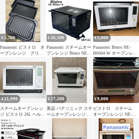
電子レンジ
5,700
26,100
5,000
¥
¥
¥
Panasonic ビストロ オ
Panasonic スチームオー
Panasonic Bistro NE-
ーブンレンジ グリル
ブンレンジ Bistro NE-
BS604-W オーブンレン
皿 角皿 美品
BS657-K
ジ
21,999
27,200
9,800
¥
¥
¥
スチームオーブンレン
美品 パナソニック スチ
ビストロ スチーム
ジ ビストロ 26L ヘルツ
ームオーブンレンジ
オーブンレンジ NE-
フリー NE-BS605-W
NE-BS655-W ビストロ
R302