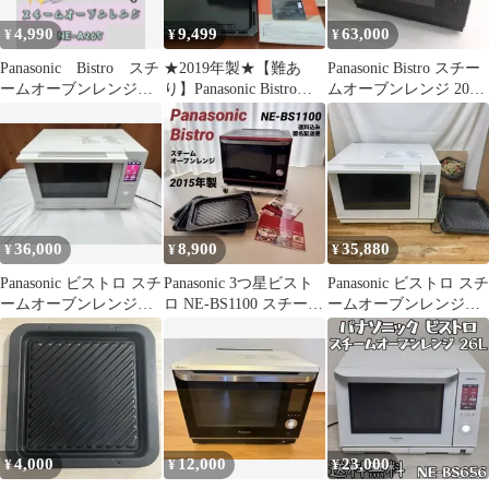
4,990
9,499
63,000
¥
¥
¥
Panasonic Bistro スチ
★2019年製★【難あ
Panasonic Bistro スチー
ームオーブンレンジ
り】Panasonic Bistro
ムオーブンレンジ 2023
NE-A265-CK
NE-BS906
年式
36,000
8,900
35,880
¥
¥
¥
Panasonic ビストロ スチ
Panasonic 3つ星ビスト
Panasonic ビストロ スチ
ームオーブンレンジ
ロ NE-BS1100 スチーム
ームオーブンレンジ
NE-BS6A-W
オーブンレンジ
NE-BS6A-W
4,000
12,000
23,000
¥
¥
¥