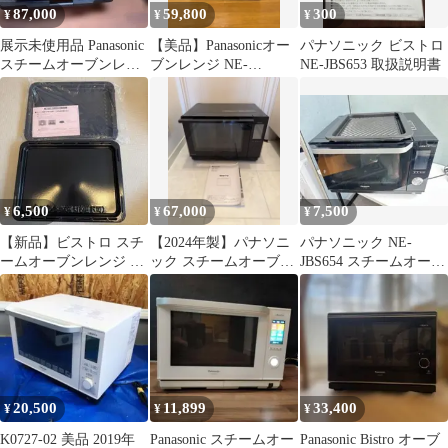
87,000
59,800
300
¥
¥
¥
展示未使用品 Panasonic
【美品】Panasonicオー
パナソニック ビストロ
スチームオーブンレン
ブンレンジ NE-
NE-JBS653 取扱説明書
ジNE-UBS10C-KJ
UBS10A
6,500
67,000
7,500
¥
¥
¥
【新品】ビストロ スチ
【2024年製】パナソニ
パナソニック NE-
ームオーブンレンジ 角
ック スチームオーブン
JBS654 スチームオーブ
皿、グリル皿
レンジ ビストロ NE-
ンレンジ ビストロ
BS6C
2018年製
20,500
11,899
33,400
¥
¥
¥
K0727-02 美品 2019年
Panasonic スチームオー
Panasonic Bistro オーブ