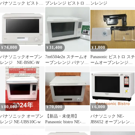
パナソニック ビストロ
ブンレンジ ビストロ 電
ンレンジ
NE-BS605-W
子レンジ ジャンク
74,000
31,400
1,000
¥
¥
¥
パナソニックオーブン
7m6504e2n スチームオ
Panasonic ビストロ スチ
レンジ NE-BS8C-Ｗ
ーブンレンジ パナソニ
ームオーブンレンジ用
ック NE-SBS658-W
給水タンク&クリーン
トレー
80,000
70,000
6,000
¥
¥
¥
パナソニック オーブン
【新品・未使用】
パナソニック NE-
レンジ NE-UBS10C-w
Panasonic bistro NE-
JBS652 オーブンレンジ
BS8D-W ホワイト
ビストロ 26L スチーム