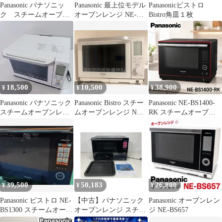
Panasonic パナソニッ
Panasonic 最上位モデル
Panasonicビストロ
ク スチームオーブン
オーブンレンジ NE-
Bistro角皿１枚
レンジ NE-BS9D-K
CBS2700
18,500
10,500
38,900
¥
¥
¥
Panasonic パナソニック
Panasonic Bistro スチー
Panasonic NE-BS1400-
スチームオーブンレン
ムオーブンレンジ NE-
RK スチームオーブン
ジ Bistro ビストロ NE-
BS606
レンジ ビストロ 30L
BS601-W 2015年製 高性
#27030-0702-1 電子レン
能スチームオーブンレ
ジ 過熱水蒸気 スチーム
ンジ グリル皿付き
オーブン 1000W ブラッ
ク
39,500
50,183
26,800
¥
¥
¥
Panasonic ビストロ NE-
【中古】パナソニック
Panasonic オーブンレン
BS1300 スチームオーブ
オーブンレンジ スチー
ジ NE-BS657
ン Bistro
ム ビストロ 26L 液晶タ