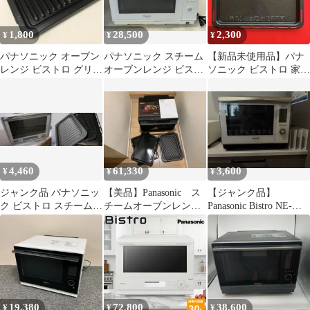
1,800
28,500
2,300
¥
¥
¥
パナソニック オーブン
パナソニック スチーム
【新品未使用品】パナ
レンジ ビストロ グリル
オーブンレンジ ビスト
ソニック ビストロ 家庭
皿 美品
ロ NE-BS656-W
用スチームオーブンレ
ンジ用角皿 1枚
4,460
61,330
3,600
¥
¥
¥
ジャンク品 パナソニッ
【美品】Panasonic ス
【ジャンク品】
ク ビストロ スチームオ
チームオーブンレン
Panasonic Bistro NE-
ーブンレンジ NE-R301
ジ NE-UBS10A-K
BS902
皿付
19,380
72,800
38,600
¥
¥
¥