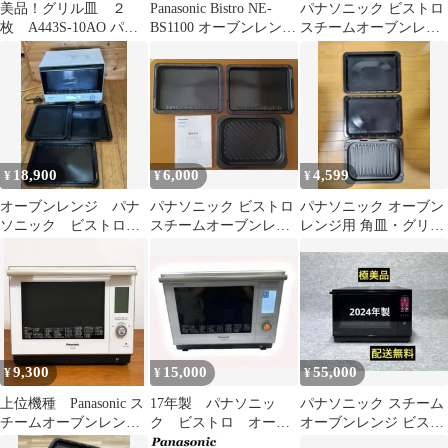
美品！グリル皿 ２
Panasonic Bistro NE-
パナソニック ビストロ
枚 A443S-10AO パナ
BS1100 オーブンレンジ
スチームオーブンレン
ソニックのオーブンレ
本体訳アリ
ジ 26L NE-BS656
ンジ用
18,900
6,000
4,599
¥
¥
¥
オーブンレンジ パナ
パナソニック ビストロ
パナソニック オーブン
ソニック ビストロ
スチームオーブンレン
レンジ用 角皿・グリル
安い NE-BS805 送料
ジ用皿 3枚セット 付
皿
無料
属品セット
9,300
15,000
55,000
¥
¥
¥
上位機種 Panasonic ス
17年製 パナソニッ
パナソニック スチーム
チームオーブンレンジ
ク ビストロ オーブ
オーブンレンジ ビスト
ビストロ NE-BS904
ンレンジ NE-BS904
ロ NE-BS6A-K