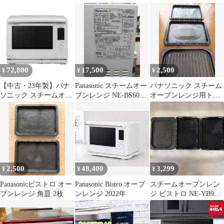
ンレンジ
み
ンジNE-CBS2700
72,800
17,500
2,500
¥
¥
¥
【中古・23年製】パナ
Panasonic スチームオー
パナソニック スチーム
ソニック スチームオー
ブンレンジ NE-BS606-
オーブンレンジ用トレ
ブンレンジ ビストロ
Wビストロ
イ（皿）3枚（内2枚未
NE-UBS10A-W（ホワ
使用）
イト）
2,500
48,400
3,299
¥
¥
¥
Panasonicビストロ オー
Panasonic Bistro オーブ
スチームオーブンレン
ブンレンジ 角皿 2枚
ンレンジ 2022年
ジ ビストロ NE-YB900
グリル皿のみ レシピ
本つき