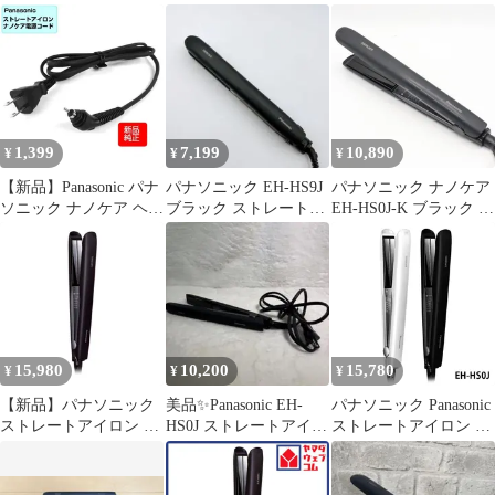
ア 黒 EH-HS0J-K
HS0J
ノケア 白 ホワイト EH-
HS0J-W 黒 ブラック
EH-HS0J-K【海外対応
ヘアアイロン ストレー
ト用 3D密着プレート搭
載】
1,399
7,199
10,890
¥
¥
¥
【新品】Panasonic パナ
パナソニック EH-HS9J
パナソニック ナノケア
ソニック ナノケア ヘア
ブラック ストレートヘ
EH-HS0J-K ブラック ス
アイロン用電源コード
アアイロン ナノケア
トレートアイロン ヘア
ブラック
アイロン ヘアケア 本体
EHHS0EK2057
15,980
10,200
15,780
¥
¥
¥
【新品】パナソニック
美品✨Panasonic EH-
パナソニック Panasonic
ストレートアイロン ナ
HS0J ストレートアイロ
ストレートアイロン ナ
ノケア ヘアアイロン
ン ナノケア
ノケア 白 ホワイト EH-
EH-HS0J-K 黒
HS0J-W 黒 ブラック
EH-HS0J-K 海外対応