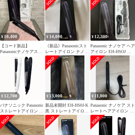
HS0J
10,400
14,000
12,300
¥
¥
¥
【コード新品】
《新品》Panasonicスト
Panasonic ナノケア ヘア
Panasonicナノケアスト
レートアイロン ナノケ
アイロン EH-HSOJ ブ
レートヘアアイロン
ア 黒 EH-HS0J-K
ラック
EH-HS0J
12,700
13,000
11,000
¥
¥
¥
パナソニック Panasonic
新品未開封 EH-HS0J-K
Panasonic ナノケア スト
ストレートアイロン ナ
黒 ストレートアイロン
レートヘアアイロン 本
ノケア 白 ホワイト EH-
ナノケア
体 EH-HS0J-K
HS9J-W 黒 ブラック
EH-HS9J-K