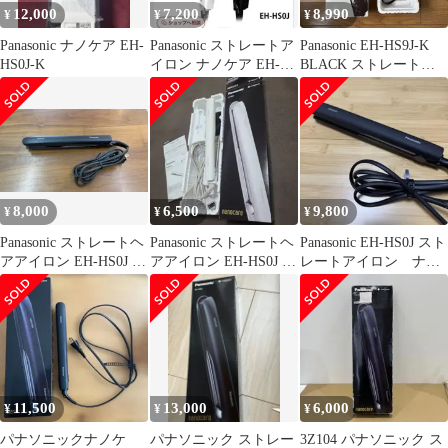
12,000
7,200
8,990
¥
¥
¥
Panasonic ナノケア EH-
Panasonic ストレートア
Panasonic EH-HS9J-K
HS0J-K
イロン ナノケア EH-
BLACK ストレートア
HS0J
イロン
8,000
6,500
9,800
¥
¥
¥
Panasonic ストレートヘ
Panasonic ストレートヘ
Panasonic EH-HS0J スト
アアイロン EH-HS0J 本
アアイロン EH-HS0J 本
レートアイロン ナノ
体
体
ケア
11,500
13,000
6,000
¥
¥
¥
パナソニックナノケ
パナソニック ストレー
3Z104 パナソニック ス