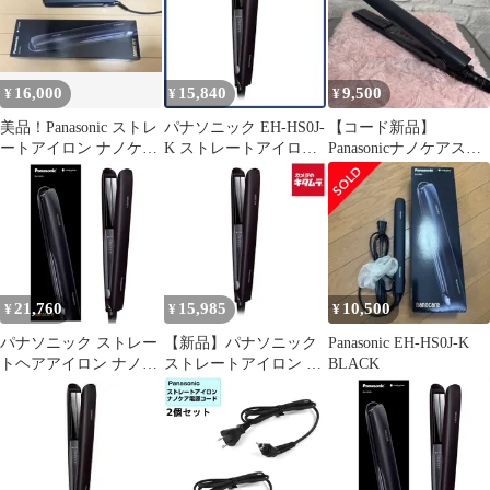
16,000
15,840
9,500
¥
¥
¥
美品！Panasonic ストレ
パナソニック EH-HS0J-
【コード新品】
ートアイロン ナノケア
K ストレートアイロン
Panasonicナノケアスト
nanocare
ナノケア ブラック
レートヘアアイロン
EHHS0JK
EH-HS0J
21,760
15,985
10,500
¥
¥
¥
パナソニック ストレー
【新品】パナソニック
Panasonic EH-HS0J-K
トヘアアイロン ナノケ
ストレートアイロン ナ
BLACK
ア スムースグロスコー
ノケア EH-HS0J-K 黒
ティングプラス 海外対
応 EH-HS0J-K 黒mt
1a5b2031