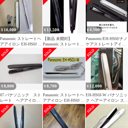
10,000
13,500
4,500
¥
¥
¥
Panasonic ストレートヘ
【新品 未開封】
Panasonic/EH-HS0J/ナノ
アアイロン EH-HS0J 本
Panasonic ストレートア
ケアストレートアイロ
体
イロン ナノケア EH-
ン ホワイト
HS0J
8,800
8,700
12,000
¥
¥
¥
07 パナソニック スト
Panasonic ストレートヘ
EH-HS0J-W パナソニッ
レート ヘアアイロ
アアイロン EH-HS0J 本
ク ヘアーアイロン スト
ン EH−HS0J
体
レート