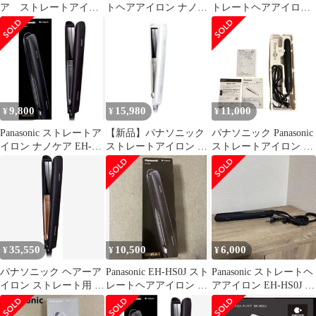
ア ストレートアイロ
トヘアアイロン ナノケ
トレートヘアアイロン
ン EH-HS0J ブラック
ア 海外対応 EH-HS0J-K
EH-HS0J-K
黒
9,800
15,980
11,000
¥
¥
¥
Panasonic ストレートア
【新品】パナソニック
パナソニック Panasonic
イロン ナノケア EH-
ストレートアイロン ナ
ストレートアイロン ナ
HS0J 本体
ノケア ヘアアイロン
ノケア EH-HS0J-
EH-HS0J-W 白
K【AC84】1923481
35,550
10,500
6,000
¥
¥
¥
パナソニック ヘアーア
Panasonic EH-HS0J スト
Panasonic ストレートヘ
イロン ストレート用 ナ
レートヘアアイロン ナ
アアイロン EH-HS0J 本
ノケア 海外対応 黒 EH-
ノケア
体
HS0