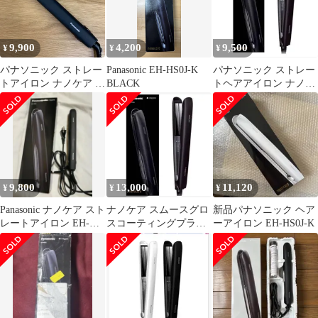
9,900
4,200
9,500
¥
¥
¥
パナソニック ストレー
Panasonic EH-HS0J-K
パナソニック ストレー
トアイロン ナノケア 黒
BLACK
トヘアアイロン ナノケ
EH-HS0J-K Panasonic
ア EH-HS0J-K 黒
9,800
13,000
11,120
¥
¥
¥
Panasonic ナノケア スト
ナノケア スムースグロ
新品パナソニック ヘア
レートアイロン EH-
スコーティングプラス
ーアイロン EH-HS0J-K
HS0J-K 黒
黒 EH-HS0J-K