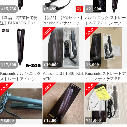
15,756
2,499
21,900
¥
¥
¥
【新品・2営業日で発
【新品】【2個セット】
パナソニック ストレー
送】PANASONIC パナ
Panasonic パナソニック
トヘアアイロン ナノケ
ソニック Panasonic ／
ナノケア ヘアアイロン
ア スムースグロスコー
パナソニック ストレー
用電源コード ブラック
ティングプラス 海外対
トアイロン ナノケア
EHHS0EK2057-2s
応 EH-HS0J-K 黒pms
EH-HS0J-K 黒
17,500
10,000
3,000
¥
¥
¥
Panasonic パナソニック
PanasonicEH_HS0J_KBL
Panasonic ストレートア
ストレートアイロン ナ
ACK
イロン ナノケア EH-
ノケア 交流式/3D密着
HS0J-K
プレート/自動電源OFF/
ブラック EH-HS0J-K
(2544515)
8,000
12,000
11,000
¥
¥
¥