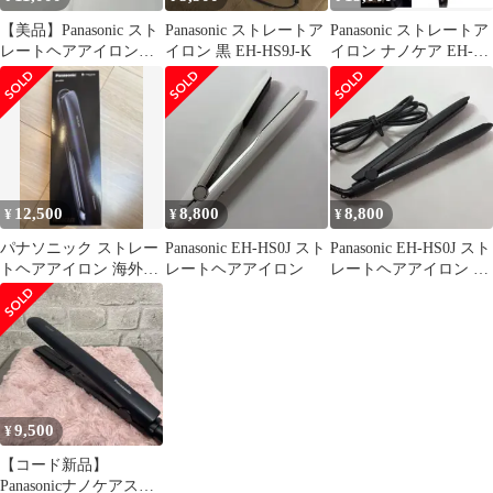
【美品】Panasonic スト
Panasonic ストレートア
Panasonic ストレートア
レートヘアアイロン
イロン 黒 EH-HS9J-K
イロン ナノケア EH-
EH-HS0J
HS0J-K【新品】
12,500
8,800
8,800
¥
¥
¥
パナソニック ストレー
Panasonic EH-HS0J スト
Panasonic EH-HS0J スト
トヘアアイロン 海外対
レートヘアアイロン
レートヘアアイロン ブ
応 EH-HS0J-K 黒
ラック
9,500
¥
【コード新品】
Panasonicナノケアスト