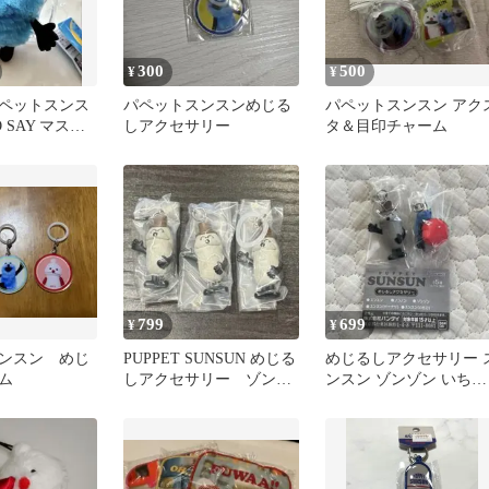
300
500
¥
¥
ペットスンス
パペットスンスンめじる
パペットスンスン アク
O SAY マスコ
しアクセサリー
タ＆目印チャーム
るみ
799
699
¥
¥
ンスン めじ
PUPPET SUNSUN めじる
めじるしアクセサリー 
ム
しアクセサリー ゾンゾ
ンスン ゾンゾン いちご
ン 3点
セット パペットスンス