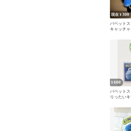
300
現在 ¥
パペットス
キャッチャ
み
600
¥
パペットス
りったいキ