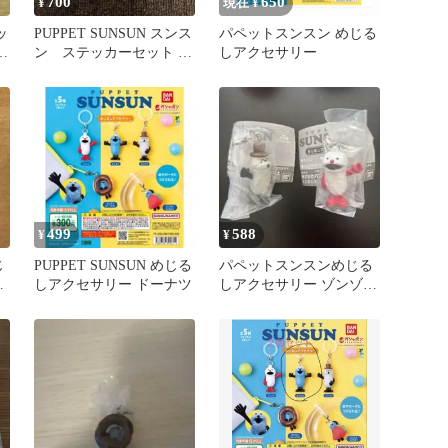
700
650
¥
現在 ¥
ッ
PUPPET SUNSUN スンス
パペットスンスン めじる
テ
ン ステッカーセット 2
しアクセサリー
種セット 新品
499
588
¥
¥
じ
PUPPET SUNSUN めじる
パペットスンスンめじる
ッ
しアクセサリー ドーナツ
しアクセサリー ゾンゾン
ノンノン 2種セット