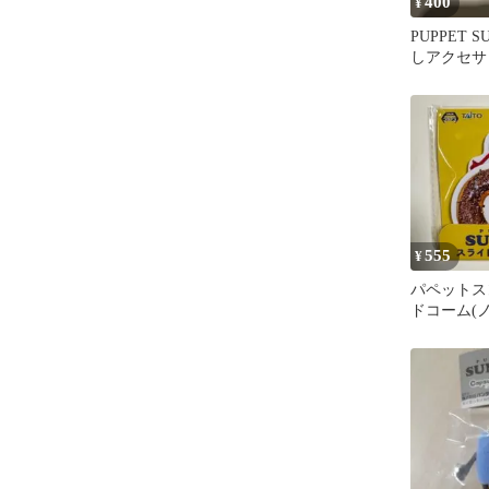
400
¥
PUPPET 
しアクセサ
ガチャ
555
¥
パペットス
ドコーム(