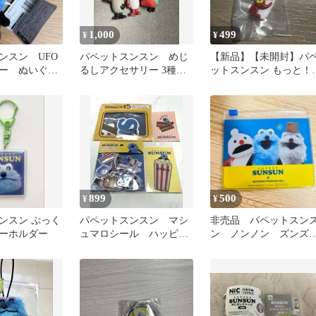
1,000
499
¥
¥
ンスン UFO
パペットスンスン めじ
【新品】【未開封】パ
ー ぬいぐる
るしアクセサリー 3種セ
ットスンスン もっと！
ット
ンスンを探せマスコッ
899
500
¥
¥
ンスン ぷっく
パペットスンスン マシ
非売品 パペットスン
ーホルダー
ュマロシール ハッピー
ン ノンノン ズンズ
くじ ステッカー まと
ン ビニールポーチ 
め売り
ラット 日本