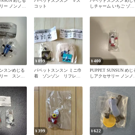
SUNSUN めじる
パペットスンスン マス
パペットスンスン めじ
リー ノンノン
コット
しチャーム いちご ゾン
ゾン
899
400
¥
¥
ンスンめじる
パペットスンスン ミニ巾
PUPPET SUNSUN めじ
リー スンス
着 ゾンゾン リフレク
しアクセサリー ノンノ
ンスンいちご1
ターキーホルダー 2種
ガチャ
399
622
¥
¥