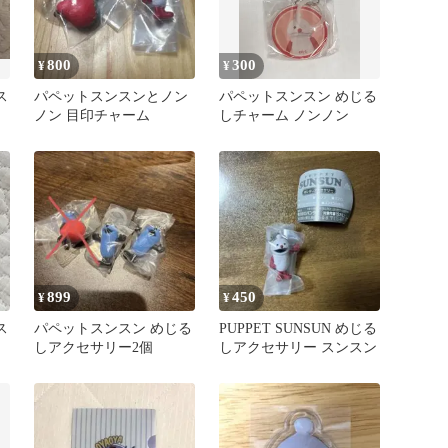
800
300
¥
¥
ス
パペットスンスンとノン
パペットスンスン めじる
ノン 目印チャーム
しチャーム ノンノン
899
450
¥
¥
ス
パペットスンスン めじる
PUPPET SUNSUN めじる
しアクセサリー2個
しアクセサリー スンスン
ン