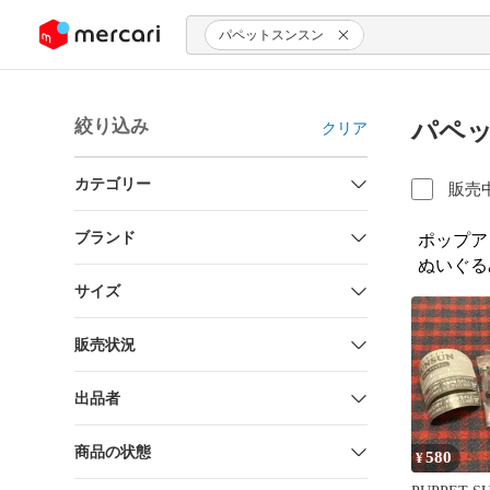
ンツにスキップ
パペットスンスン
絞り込み
パペッ
クリア
カテゴリー
販売
ブランド
ポップア
ぬいぐる
サイズ
販売状況
出品者
商品の状態
580
¥