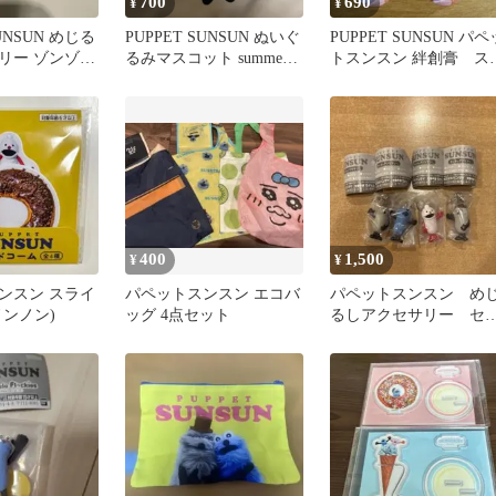
700
690
¥
¥
SUNSUN めじる
PUPPET SUNSUN ぬいぐ
PUPPET SUNSUN パペ
リー ゾンゾン
るみマスコット summer
トスンスン 絆創膏 ス
vol.2
ッカー
400
1,500
¥
¥
ンスン スライ
パペットスンスン エコバ
パペットスンスン め
ノンノン)
ッグ 4点セット
るしアクセサリー セ
ト