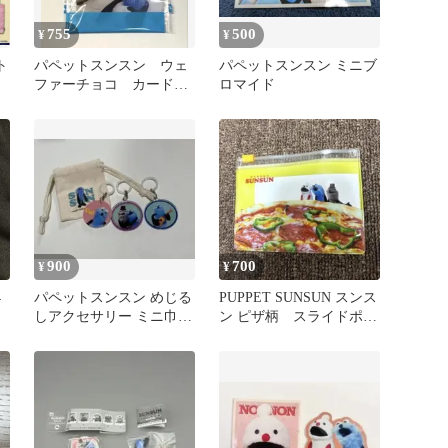
755
500
¥
¥
ト
パペットスンスン ウェ
パペットスンスン ミニブ
ファーチョコ カード２
ロマイド
枚
900
700
¥
¥
4
パペットスンスン めじる
PUPPET SUNSUN スンス
しアクセサリー ミニ巾着
ン ピザ柄 スライドポー
まとめ売り
チ シークレット 新品