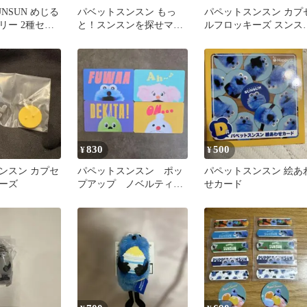
SUNSUN めじる
パベットスンスン もっ
パペットスンスン カプ
リー 2種セッ
と！スンスンを探せマス
ルフロッキーズ スンス
コット ②ノンノン(ひま
A
わり)
830
500
¥
¥
ンスン カプセ
パペットスンスン ポッ
パペットスンスン 絵あ
ーズ
プアップ ノベルティカ
せカード
ード