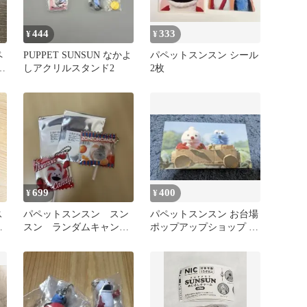
444
333
¥
¥
ペ
PUPPET SUNSUN なかよ
パペットスンスン シール
ス
しアクリルスタンド2
2枚
ト
699
400
¥
¥
ス
パペットスンスン スン
パペットスンスン お台場
スン ランダムキャンデ
ポップアップショップ 購
フ
ィキーホルダー 2種セッ
入特典 ステッカー
ト