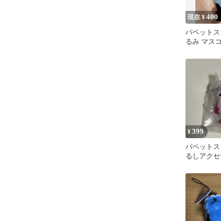
400
現在 ¥
パペットス
るみ マス
ズ タイト
399
¥
パペットス
るしアクセ
ノン