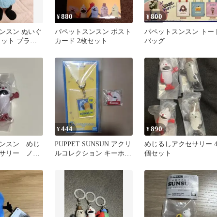
880
800
¥
¥
ンスン ぬいぐ
パペットスンスン ポスト
パペットスンスン トー
コット プライ
カード 2枚セット
バッグ
ー
444
890
¥
¥
ンスン めじ
PUPPET SUNSUN アクリ
めじるしアクセサリー 
サリー ノン
ルコレクション キーホル
個セット
ダー