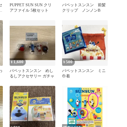
セ
PUPPET SUN SUN クリ
パペットスンスン 前髪
ン
アファイル 5枚セット
クリップ ノンノンB
1,600
500
¥
¥
わ
パペットスンスン めし
パペットスンスン ミニ
るしアクセサリー ガチャ
巾着