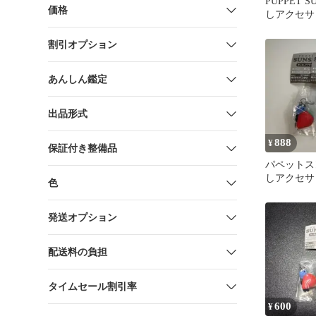
PUPPET 
価格
しアクセサ
ゾンゾン
割引オプション
あんしん鑑定
出品形式
888
¥
保証付き整備品
パペットス
しアクセサ
色
ン1つ ス
つ
発送オプション
配送料の負担
タイムセール割引率
600
¥