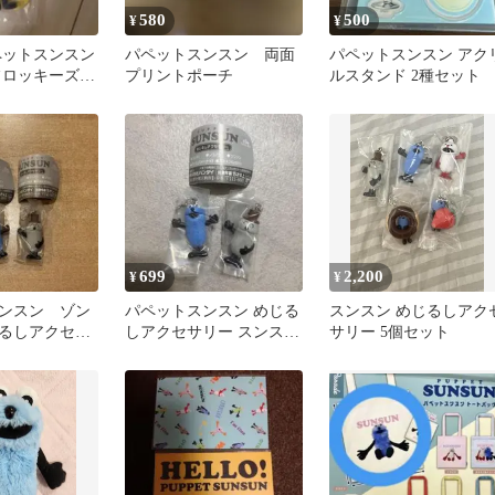
580
500
¥
¥
ペットスンスン
パペットスンスン 両面
パペットスンスン アク
フロッキーズ
プリントポーチ
ルスタンド 2種セット
699
2,200
¥
¥
ンスン ゾン
パペットスンスン めじる
スンスン めじるしアク
るしアクセサ
しアクセサリー スンス
サリー 5個セット
ト
ン ソンソン