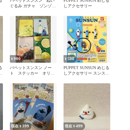
る
パペットスンスン ぬい
PUPPET SUNSUN めじる
ぐるみ ガチャ ゾンゾ
しアクセサリー
ン 未開封
900
500
¥
¥
る
パペットスンスン ノー
PUPPET SUNSUN めじる
ン
ト ステッカー オリジ
しアクセサリー スンスン
ナルジッパーバックセッ
ドーナツ
ト
399
499
現在 ¥
現在 ¥