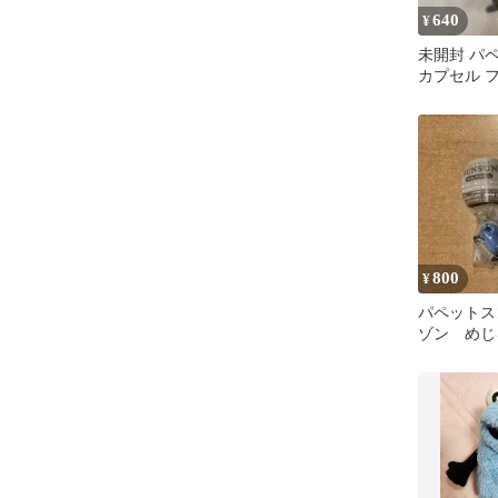
640
¥
未開封 パ
カプセル 
スンスンA
800
¥
パペットス
ゾン めじ
リー セッ