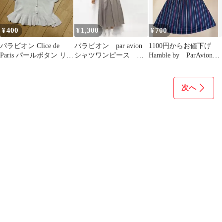
400
1,300
700
¥
¥
¥
パラビオン Clice de
パラビオン par avion
1100円からお値下げ
Paris パールボタン リブ
シャツワンピース く
Hamble by ParAvionス
ビスチェ
すみ グレージュ ピ
トライプワンピース
ンク
次へ