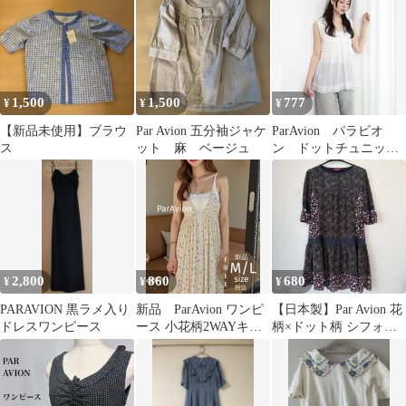
1,500
1,500
777
¥
¥
¥
【新品未使用】ブラウ
Par Avion 五分袖ジャケ
ParAvion パラビオ
ス
ット 麻 ベージュ
ン ドットチュニッ
ク キャミソール
2,800
860
680
¥
¥
¥
PARAVION 黒ラメ入り
新品 ParAvion ワンピ
【日本製】Par Avion 花
ドレスワンピース
ース 小花柄2WAYキャ
柄×ドット柄 シフォン
ミワンピース キナリ
ワンピース ONE