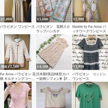
1,000
1,000
2,900
¥
¥
¥
パラビオン ワンピース
パラビオン 花柄スカ
Hamble by Par Avion パ
ラップハンカチ
ッチワークワンピース
2,500
4,180
1,800
現在 ¥
¥
¥
Par Avion パラビオン 花
日本製❗️美品❗️体型カバ
パラビオン コットン
柄 キルティングコート
ー総柄シフォン❣️【Par
ワンピース
フードボア Y2K
Avion】ワンピース