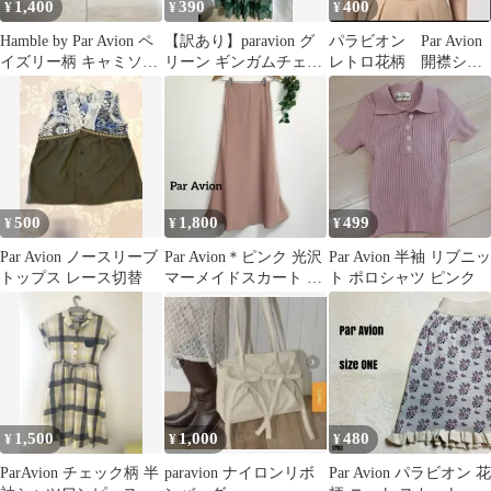
1,400
390
400
¥
¥
¥
Hamble by Par Avion ペ
【訳あり】paravion グ
パラビオン Par Avion
イズリー柄 キャミソー
リーン ギンガムチェッ
レトロ花柄 開襟シャ
ル レッド
ク 半袖 ワンピース
ツ
500
1,800
499
¥
¥
¥
Par Avion ノースリーブ
Par Avion＊ピンク 光沢
Par Avion 半袖 リブニッ
トップス レース切替
マーメイドスカート ア
ト ポロシャツ ピンク
ンティローザ パラビオ
ン
1,500
1,000
480
¥
¥
¥
ParAvion チェック柄 半
paravion ナイロンリボ
Par Avion パラビオン 花