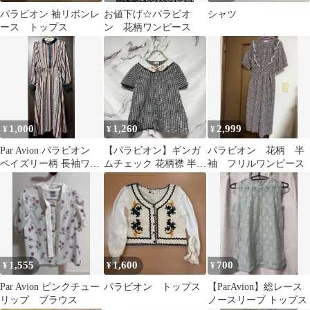
パラビオン 袖リボンレ
お値下げ☆パラビオ
シャツ
ース トップス
ン 花柄ワンピース
1,000
1,260
2,999
¥
¥
¥
Par Avion パラビオン
【パラビオン】ギンガ
パラビオン 花柄 半
ペイズリー柄 長袖ワン
ムチェック 花柄襟 半袖
袖 フリルワンピース
ピース
シャツ ブラウス
1,555
1,600
700
¥
¥
¥
Par Avion ピンクチュー
パラビオン トップス
【ParAvion】総レース
リップ ブラウス
ノースリーブ トップス