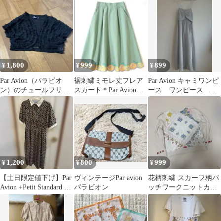
1,800
999
899
¥
¥
¥
Par Avion（パラビオ
裾刺繍ミモレ丈フレア
Par Avion キャミワンピ
ン）のチュールフリル
スカート＊Par Avion＊
ース ワンピース キ
シアーボレロ
パラビオン
レイめ GRL coca
1,200
800
999
¥
¥
¥
【土日限定値下げ】Par
ヴィンテージPar avion
花柄刺繍 スカーフ柄パ
Avion +Petit Standard ワ
パラビオン
ッチワークニットカー
ンピース
ディガン 長袖