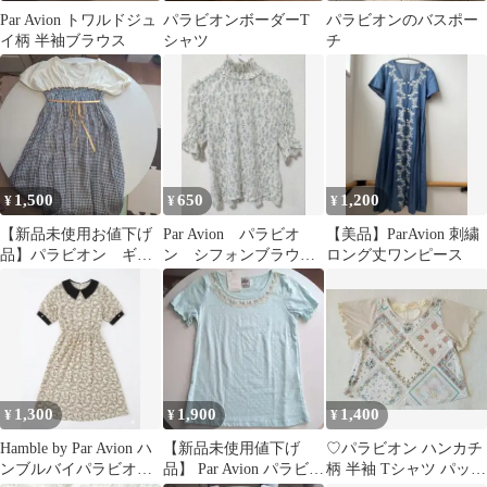
Par Avion トワルドジュ
パラビオンボーダーT
パラビオンのバスポー
イ柄 半袖ブラウス
シャツ
チ
1,500
650
1,200
¥
¥
¥
【新品未使用お値下げ
Par Avion パラビオ
【美品】ParAvion 刺繍
品】パラビオン ギン
ン シフォンブラウ
ロング丈ワンピース
ガムチェック 半袖ワン
ス ボタニカル柄
ピース
1,300
1,900
1,400
¥
¥
¥
Hamble by Par Avion ハ
【新品未使用値下げ
♡パラビオン ハンカチ
ンブルバイパラビオン
品】 Par Avion パラビオ
柄 半袖 Tシャツ パッチ