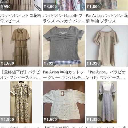
950
3,000
1,800
¥
¥
¥
パラビオン レトロ花柄
パラビオン HamblE ブ
Par Avion パラビオン 花
ワンピース
ラウス ハンカチ パッチ
柄 半袖 ブラウス
ワーク 襟 花柄 タグ付
1,600
799
1,990
¥
¥
¥
【最終値下げ】パラビ
Par Avion 半袖カットソ
『Par Avion』パラビオ
オン ワンピース Par
ー グレー ギンガムチェ
ン（F）ワンピース 半
Avion
ック
袖 ひざ丈 パフスリーブ
1,900
1,600
1,350
¥
¥
¥