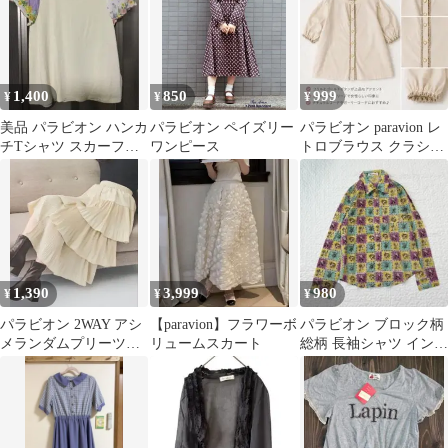
1,400
850
999
¥
¥
¥
美品 パラビオン ハンカ
パラビオン ペイズリー
パラビオン paravion レ
チTシャツ スカーフ柄
ワンピース
トロブラウス クラシカ
(花柄) ParAvion
ル ベージュ パフスリー
ブ
1,390
3,999
980
¥
¥
¥
パラビオン 2WAY アシ
【paravion】フラワーボ
パラビオン ブロック柄
メランダムプリーツス
リュームスカート
総柄 長袖シャツ インド
カート アイボリー (F)
製 綿100% ONE