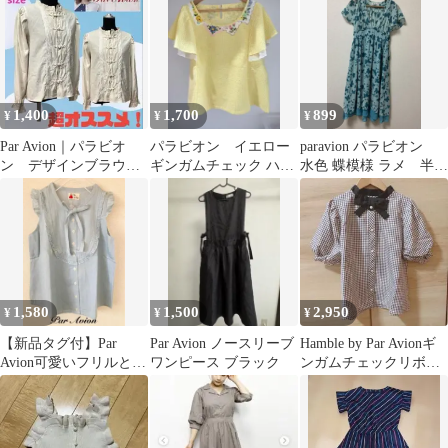
1,400
1,700
899
¥
¥
¥
Par Avion｜パラビオ
パラビオン イエロー
paravion パラビオン
ン デザインブラウ
ギンガムチェック ハン
水色 蝶模様 ラメ 半袖
ス ベージュ系 F オ
カチ花柄刺繍 半袖ブラ
ロングワンピース
ススメ！
ウス
1,580
1,500
2,950
¥
¥
¥
【新品タグ付】Par
Par Avion ノースリーブ
Hamble by Par Avionギ
Avion可愛いフリルとリ
ワンピース ブラック
ンガムチェックリボン
ボンノースリーブSize F
ブラウス(ブラウン)