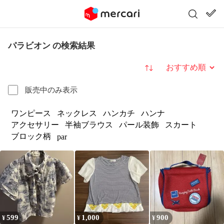
パラビオン の検索結果
並び替え
販売中のみ表示
ワンピース
ネックレス
ハンカチ
ハンナ
アクセサリー
半袖ブラウス
パール装飾
スカート
ブロック柄
par
599
1,000
900
¥
¥
¥