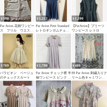
500
1,222
1,200
¥
¥
¥
Par Avion 花柄ワンピー
Par Avion Petit Standard
【ParAvion】プリーツ
ス フリル ウエスト
レトロギンガムチェッ
ワンピース レトロ
リボン
クワンピース
769
1,790
400
¥
¥
¥
パラビオン ベージュ
Par Avion チェック襟 半
89 Par Avion 刺繍入りク
のチェックスカート
袖ワンピース ピンク レ
リーム色キャミワンピ
トロ
ース