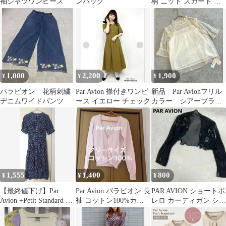
袖シャツワンピース
ンバッグ
柄 ニット スカート グ
レー ONE 1703
1,000
2,200
1,900
¥
¥
¥
パラビオン 花柄刺繍
Par Avion 襟付きワンピ
新品 Par Avionフリル
デニムワイドパンツ
ース イエロー チェック
カラー シアーブラウ
ス 半袖 シャーリン
グ
1,555
1,400
800
¥
¥
¥
【最終値下げ】Par
Par Avion パラビオン 長
PAR AVION ショートボ
Avion +Petit Standard ワ
袖 コットン100%カー
レロ カーディガン シア
ンピース
ディガン ピンク
ー 長袖 黒 M612