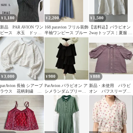
1,180
2,200
1,500
¥
¥
¥
新品 PAR AVION ワン
168.paravion フリル装飾
【送料込】パラビオン
ピース 水玉 ドッ
半袖ワンピース ブルー
2wayトップス￤夏服 レ
ト リボン ノースリ
ディース 半袖
ーブ レトロ
3,080
980
888
¥
¥
¥
parAvion 長袖 シアーブ
ParAvion パラビオン ア
新品・未使用 パラビ
ラウス 花柄刺繍 ク
シメランダムプリーツ
オン パフスリーブ刺
ロップド丈 ホワイト
スカート ロングスカー
繍レース入りブラウ
ト
ス ラベンダー