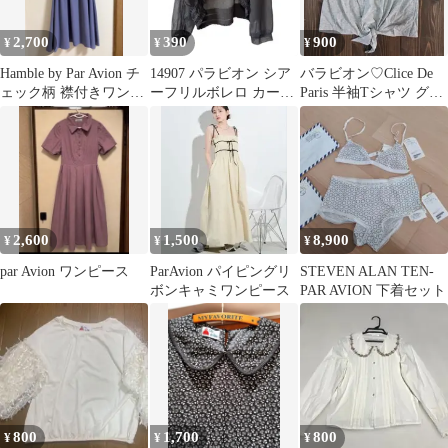
2,700
390
900
¥
¥
¥
Hamble by Par Avion チ
14907 パラビオン シア
バラビオン♡Clice De
ェック柄 襟付きワンピ
ーフリルボレロ カーデ
Paris 半袖Tシャツ グレ
ース ブルー
ィガン チャコールグレ
ー 新品
ー 黒
2,600
1,500
8,900
¥
¥
¥
par Avion ワンピース
ParAvion パイピングリ
STEVEN ALAN TEN-
ボンキャミワンピース
PAR AVION 下着セット
800
1,700
800
¥
¥
¥