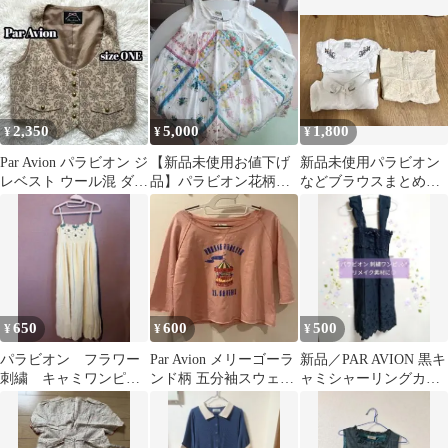
リボン柄ワンピース
ン花刺繍半袖Tシャツ
ワーク♡
2,350
5,000
1,800
¥
¥
¥
Par Avion パラビオン ジ
【新品未使用お値下げ
新品未使用パラビオン
レベスト ウール混 ダマ
品】パラビオン花柄ハ
などブラウスまとめ売
スク柄 レトロ 古着
ンカチパッチワーク風
り
チュニック
650
600
500
¥
¥
¥
パラビオン フラワー
Par Avion メリーゴーラ
新品／PAR AVION 黒キ
刺繍 キャミワンピー
ンド柄 五分袖スウェッ
ャミシャーリングカッ
ス フリーサイズ
ト
トワークワンピ 黒 М／
難あり