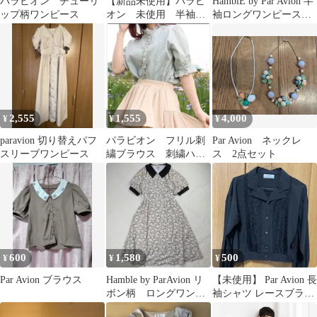
パラビオン チューリ
【新品未使用】パラビ
HamblE by Par Avion 半
ップ柄ワンピース
オン 未使用 半袖ブ
袖ロングワンピース
ラウス
花柄 ペイズリー柄
2,555
1,555
4,000
¥
¥
¥
paravion 切り替えパフ
パラビオン フリル刺
Par Avion ネックレ
スリーブワンピース
繍ブラウス 刺繍ハン
ス 2点セット
カチブラウス セット
600
1,580
500
¥
¥
¥
Par Avion ブラウス
​Hamble by ParAvion リ
【未使用】 Par Avion 長
ボン柄 ロングワンピ
袖シャツ レースブラウ
ース パール調釦
ス ブラック