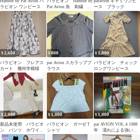
Hamble by Par Avion パ
パラビオン Hamble by
paravion キャミワンピ
ラビオン ワンピース
Par Avion 魚 刺繍 T
ース ブラック
シャツ ネイビー
2,600
800
1,800
¥
¥
¥
パラビオン フレアス
par Avion スカラッププ
パラビオン チェック
カート 幾何学模様
ラウス
ロングワンピース
2,000
1,000
1,000
¥
¥
¥
新品未使用 パラビオ
パラビオン ガーゼＴ
par AVION VOL.4 1988
ン パンツ ホワイ
シャツ
年 濡れによる強い波
ト M
打ちがあります。