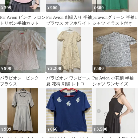
399
900
600
¥
¥
¥
Par Avion ピンク フロン
Par Avion 刺繍入り 半袖
paravionグリーン 半袖T
トリボン半袖カット
ブラウス オフホワイト
シャツ イラスト付き
900
2,200
500
¥
¥
¥
パラビオン ピンク
パラビオン ワンピース
Par Avion 小花柄 半袖
ブラウス
夏 花柄 刺繍 レトロ
シャツ ワンサイズ
999
666
3,500
¥
¥
¥