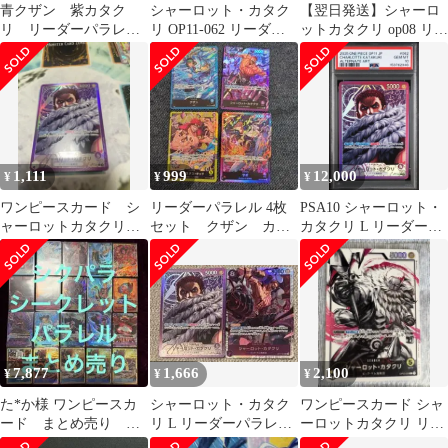
青クザン 紫カタク
シャーロット・カタク
【翌日発送】シャーロ
リ リーダーパラレ
リ OP11-062 リーダー
ットカタクリ op08 リー
ル スタートデッキ
パラレル
ダーパラレル
計9枚
1,111
999
12,000
¥
¥
¥
ワンピースカード シ
リーダーパラレル 4枚
PSA10 シャーロット・
ャーロットカタクリ
セット クザン カタ
カタクリ L リーダーパ
リーダーパラレル
クリ サボ キッド
ラレルOP11-062
7,877
1,666
2,100
¥
¥
¥
た*か様 ワンピースカ
シャーロット・カタク
ワンピースカード シャ
ード まとめ売り パ
リ L リーダーパラレル
ーロットカタクリ リー
ラレル シクパラ シ
リーパラ OP11-062
ダーパラレル