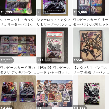
1,799
3,333
15,000
¥
¥
¥
シャーロット・カタク
シャーロット・カタク
ワンピースカード リー
リ L リーダーパラレル
リ L リーダーパラレル
ダーパラレル8枚セット
(リーパラ) OP11-062 ①
OP03-099
7,777
14,000
550
¥
¥
¥
ワンピースカード 紫カ
【PSA10】ワンピース
【カタクリ】ドン用ス
タクリ デッキパーツ リ
カード シャーロット・
リーブ 墨絵 リーパラ
ーダーパラレル SRパラ
カタクリ(パラレ
リーダー パラレル 10枚
レル付き
ル/illust:Anderson)
決戦の刻
OP03-099 強大な敵 リ
ーダー リーパラ
4,444
15,000
3,333
¥
¥
¥