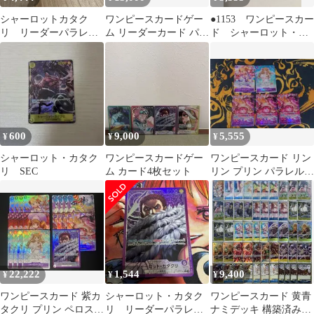
シャーロットカタク
ワンピースカードゲー
●1153 ワンピースカー
リ リーダーパラレ
ム リーダーカード パラ
ド シャーロット・カ
ル SR
レル まとめ売り
タクリ リーダーパラ
レル リーパラ
OP03-099
600
9,000
5,555
¥
¥
¥
シャーロット・カタク
ワンピースカードゲー
ワンピースカード リン
リ SEC
ム カード4枚セット
リン プリン パラレル
紫カタクリデッキパー
ツまとめ売り
22,222
1,544
9,400
¥
¥
¥
ワンピースカード 紫カ
シャーロット・カタク
ワンピースカード 黄青
タクリ プリン ペロスペ
リ リーダーパラレ
ナミデッキ 構築済みデ