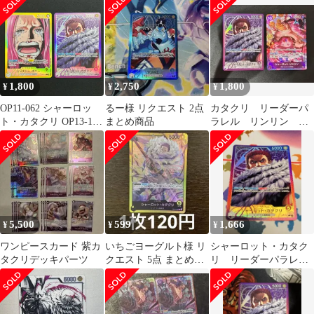
ークレット sec
1,800
2,750
1,800
¥
¥
¥
OP11-062 シャーロッ
るー様 リクエスト 2点
カタクリ リーダーパ
ト・カタクリ OP13-100
まとめ商品
ラレル リンリン パ
ジュエリー・ボニー リ
ラレル
ーダーパラレル二枚セ
ット
5,500
599
1,666
¥
¥
¥
ワンピースカード 紫カ
いちごヨーグルト様 リ
シャーロット・カタク
タクリデッキパーツ
クエスト 5点 まとめ商
リ リーダーパラレ
品
ル op11-062