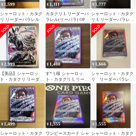
1,599
1,111
1,777
¥
¥
¥
シャーロット・カタク
カタクリ L リーダーパ
シャーロット・カタク
リ リーダーパラレル
ラレル(リーパラ) OP11-
リ L リーダーパラレル
⑤
062(傷あり)
リーパラ OP11-062
2,999
1,400
1,666
¥
¥
¥
【美品】シャーロッ
す*う様 シャーロッ
シャーロット・カタク
ト・カタクリ リーダー
ト・カタクリ L リーダ
リ リーダーパラレ
パラレル OP03-099
ー パラレルOP11-062
ル op11-062
1,499
1,555
1,555
¥
¥
¥
シャーロット・カタク
ワンピースカード シャ
シャーロット・カタク