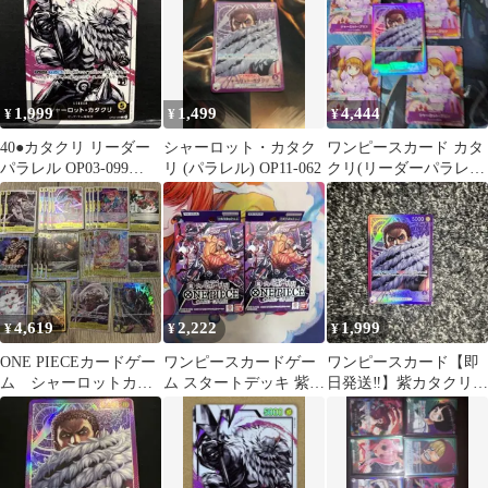
1,999
1,499
4,444
¥
¥
¥
40●カタクリ リーダー
シャーロット・カタク
ワンピースカード カタ
パラレル OP03-099
リ (パラレル) OP11-062
クリ(リーダーパラレ
KM0526-3
ル)+プリン Rパラレル
4枚セット
4,619
2,222
1,999
¥
¥
¥
ONE PIECEカードゲー
ワンピースカードゲー
ワンピースカード【即
ム シャーロットカタ
ム スタートデッキ 紫シ
日発送‼️】紫カタクリ
クリ黄デッキ 構築済
ャーロット・カタクリ
神速の拳 OP11 リーダ
み ＋パーツ
2個セット
ーパラレル❗️