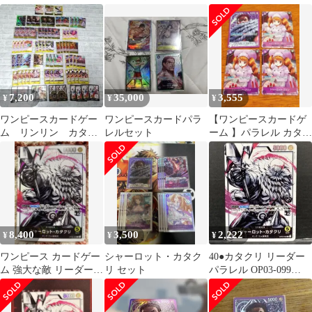
ロー リンリン 各4枚 パ
ル OP11
ッキ シャーロットカタ
ラレル
クリ ヤマト
7,200
35,000
3,555
¥
¥
¥
ワンピースカードゲー
ワンピースカードパラ
【ワンピースカードゲ
ム リンリン カタク
レルセット
ーム 】パラレル カタク
リ デッキ パーツ７
リ プリン【セット販
１枚セット最終値下げ
売】
8,400
3,500
2,222
¥
¥
¥
ワンピース カードゲー
シャーロット・カタク
40●カタクリ リーダー
ム 強大な敵 リーダーパ
リ セット
パラレル OP03-099
ラレル シャーロット カ
KM0721-10
タクリ