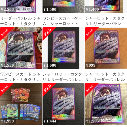
2,508
1,500
1,400
¥
¥
¥
リーダーパラレル シャ
ワンピースカードゲー
シャーロット・カタク
ーロット・カタクリ
ム シャーロット・カ
リ L リーダーパラレル
{紫}〈OP11-062〉[神速
タクリ リーダーパラ
リーパラ OP11-062
の拳]
レル L パラレル
1,550
1,680
999
¥
¥
¥
ワンピースカード シャ
シャーロット・カタク
シャーロット・カタク
ーロット・カタクリ リ
リ L リーダーパラレル
リ リーダーパラレル
ーダーパラレル
リーパラ OP11-062
1,999
1,444
1,555
¥
¥
¥