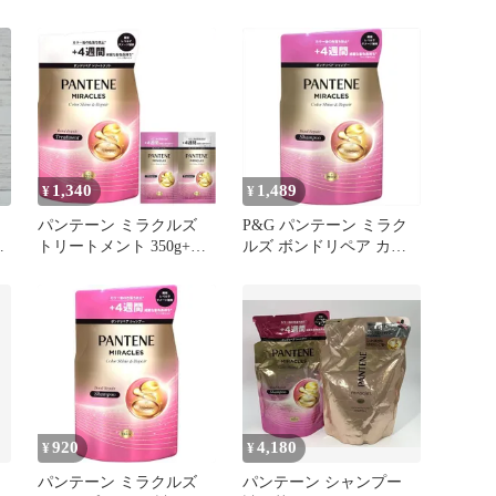
ト
MIRACLES カラーシャイ
ット 【28点】セット
ン＆リペア シャンプー＆
トリートメント 5回分セ
ット +4週間 色落ち防止
カラー後ダメージケア パ
ンテーン ミラクルズ ボ
ンドリペア ダメージ補修
トライアル 旅行 温泉
1,340
1,489
¥
¥
パンテーン ミラクルズ
P&G パンテーン ミラク
シ
トリートメント 350g+
ルズ ボンドリペア カラ
ロ
10g+10g 詰替 カラーシャ
ーシャイン＆リペア シャ
イン&リペア おまけ付き
ンプー 詰め替え
色落ちケア カラーケア
920
4,180
¥
¥
ズ
パンテーン ミラクルズ
パンテーン シャンプー