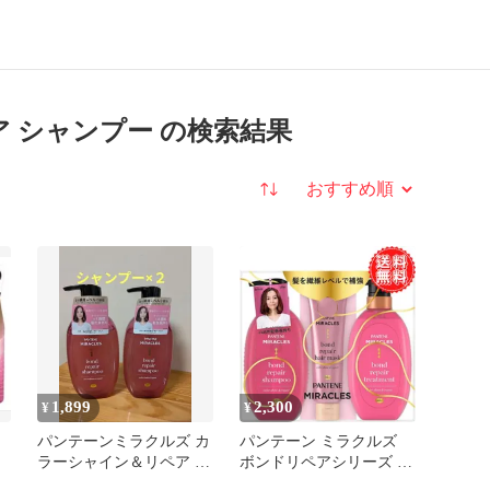
 シャンプー の検索結果
並び替え
1,899
2,300
¥
¥
パンテーンミラクルズ カ
パンテーン ミラクルズ
メ
ラーシャイン＆リペア シ
ボンドリペアシリーズ カ
ャンプー【新品】440g入
ラーシャイン&リペア 色