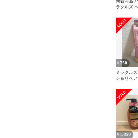
新着商品 
ラクルズ 
125g×3
カラーシャ
カラーフェ
ーケア
750
¥
ミラクルズ
ン＆リペア
ヘアマスク /
1,850
¥