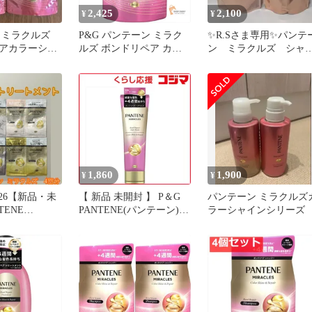
2,425
2,100
¥
¥
 ミラクルズ
P&G パンテーン ミラク
✨️R.Sさま専用✨️パンテ
アカラーシャ
ルズ ボンドリペア カラ
ン ミラクルズ シャ
プートリート
ーシャイン＆リペア シャ
プー
ンプー 詰め替え 2個セッ
ト まとめ売り
1,860
1,900
¥
¥
0026【新品・未
【 新品 未開封 】 P＆G
パンテーン ミラクルズ
TENE
PANTENE(パンテーン)ミ
ラーシャインシリーズ
ES シャンプー＆
ラクルズ ボンドリペアシ
ント 4種類セ
リーズ カラーシャイン＆
ルフェート無添
リペア ヘアマスク 125g
トルリペア・
未使用 送料無料
イン＆リペ
コントロール
モイスチャー