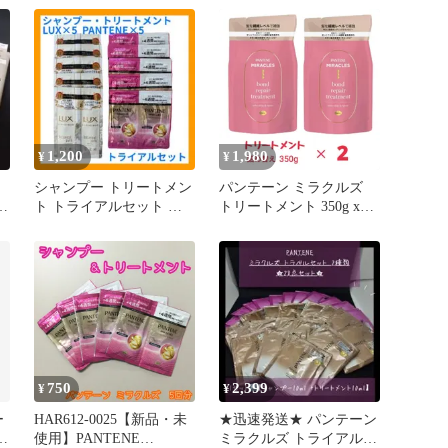
×2個
落ち防止シャンプー・ト
リートメントポンプセッ
ト・洗い流すトリートメ
ント カラー髪色長持ち
1,200
1,980
¥
¥
シャンプー トリートメン
パンテーン ミラクルズ
ク
ト トライアルセット 旅
トリートメント 350g x2
行 LUX PANTENE
袋 詰め替え カラーシャ
イン&リペア 色落ちケア
カラーケア
750
2,399
¥
¥
ー
HAR612-0025【新品・未
★迅速発送★ パンテーン
ペ
使用】PANTENE
ミラクルズ トライアルセ