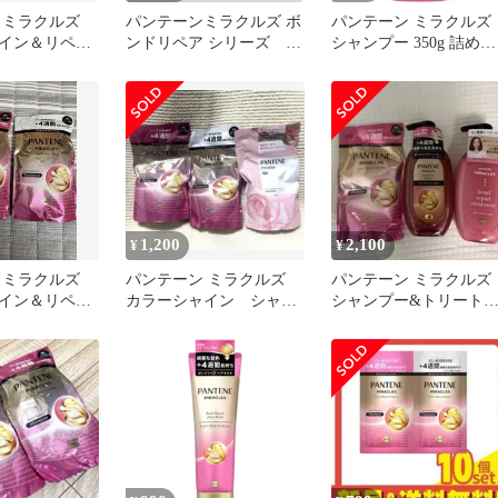
 ミラクルズ
パンテーンミラクルズ ボ
パンテーン ミラクルズ
イン＆リペア
ンドリペア シリーズ 詰
シャンプー 350g 詰め替
ア シャンプー
め替え
え カラーシャイン&リ
ア色落ちケア カラーケ
1,200
2,100
¥
¥
 ミラクルズ
パンテーン ミラクルズ
パンテーン ミラクルズ
イン＆リペア
カラーシャイン シャン
シャンプー&トリート
＆トリートメ
プー、トリートメント詰
ント &シャンプー詰め
め替え他
え