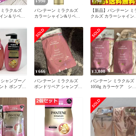
990
790
¥
¥
 ミラクルズ
パンテーン ミラクルズ
【新品】パンテーン ミ
イン＆リペア
カラーシャイン&リペア
クルズ カラーシャイン
＆トリートメ
[色落ちケア] 洗い流すト
リペア トリートメント
リートメント ヘアマスク
125g
666
3,800
¥
¥
 シャンプー／
パンテーン ミラクルズ
パンテーン ミラクルズ
ント ポンプ
ボンドリペア シャンプー
1050g カラーケア シ
詰め替え
ンプー&トリートメン
04554