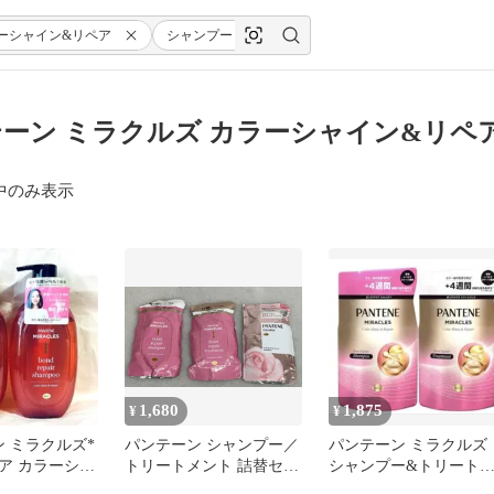
ーシャイン&リペア
シャンプー
ーン ミラクルズ カラーシャイン&リペア
中のみ表示
1,680
1,875
¥
¥
ン ミラクルズ*
パンテーン シャンプー／
パンテーン ミラクルズ
ア カラーシャ
トリートメント 詰替セッ
シャンプー&トリート
アシャンプー
ト **4424831
ント 350g+350g 詰替