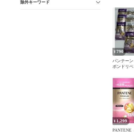
除外キーワード
ャンプー/
セット
790
¥
パンテーン
ボンドリペ
&トリート
ト
1,299
¥
PANTEN