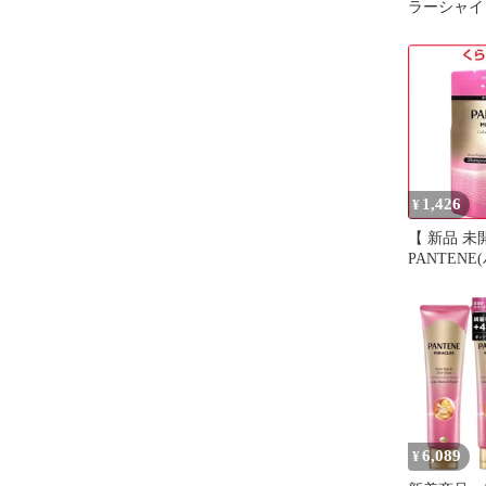
ラーシャイ
ライアルサ
ト
1,426
¥
【 新品 未
PANTEN
ラクルズ 
リーズ カ
リペア シ
かえ用 350
無料
6,089
¥