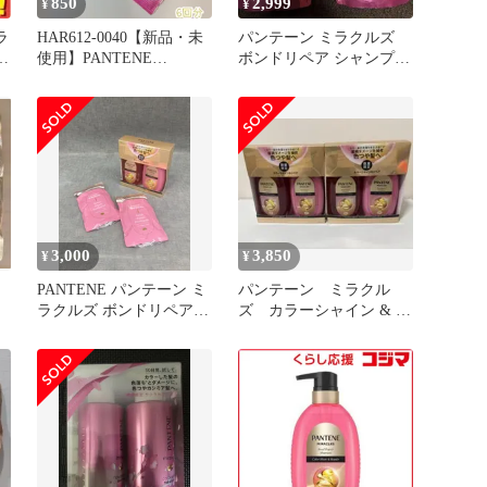
850
2,999
¥
¥
ラ
HAR612-0040【新品・未
パンテーン ミラクルズ
＆
使用】PANTENE
ボンドリペア シャンプー
MIRACLES シャンプー＆
トリートメント 詰替 つ
トリートメント 3種類ｘ2
めかえ
個 計6回分セット ・サル
フェート無添加＆ジェン
トルリペア・モイスチャ
ー＆パワーリペア・カラ
ーシャイン＆リペア 旅行
ボンドリペア ダメージ補
修
3,000
3,850
¥
¥
PANTENE パンテーン ミ
パンテーン ミラクル
ャ
ラクルズ ボンドリペアシ
ズ カラーシャイン & リ
ト
リーズ カラーシャイン&
ペア セット 各440g ×2
リペアトリートメント シ
箱
ャンプー本体440g×1 詰め
替え用350g×1 トリートメ
ント本体440g×1 詰め替え
用350g×1＜パッケージダ
メージ有り＞