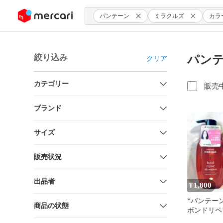
ンツにスキップ
パンテーン
ミラクルズ
カラ
絞り込み
パンテ
クリア
カテゴリー
販売
ブランド
サイズ
販売状況
出品者
1,800
¥
*パンテー
商品の状態
ボンドリペ
イン＆リペ