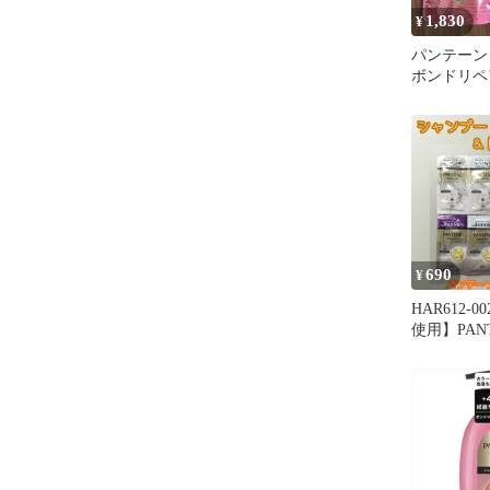
1,830
¥
パンテーン
ボンドリペ
インシャン
メント詰替
690
¥
HAR612-
使用】PAN
MIRACL
トリートメ
ット ・サ
加＆ジェン
カラーシャ
ア・うねり
&リペア・