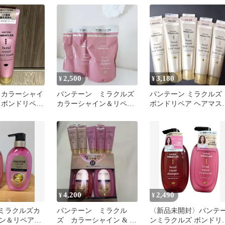
2,500
3,180
¥
¥
 カラーシャイ
パンテーン ミラクルズ
パンテーン ミラクルズ
 ボンドリペア
カラーシャイン＆リペア
ボンドリペア ヘアマス
 125g
シャンプー 詰め替え
125g 5個
350g×3
4,200
2,490
¥
¥
E ミラクルズカ
パンテーン ミラクル
〈新品未開封〉パンテ
ン＆リペアシ
ズ カラーシャイン & リ
ンミラクルズ ボンドリ