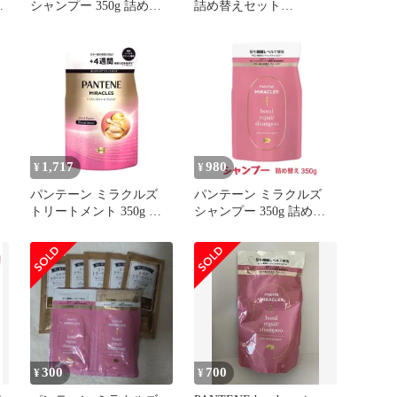
シャンプー 350g 詰め替
詰め替えセット
ル
え カラーシャイン&リペ
**4424874 4987176204578
ア色落ちケア カラーケア
／X0017R2PHV
1,717
980
¥
¥
パンテーン ミラクルズ
パンテーン ミラクルズ
トリートメント 350g 詰
シャンプー 350g 詰め替
め替え カラーシャイン&
え カラーシャイン&リペ
ラ
リペ
ア色落ちケア カラーケア
ケ
]
300
700
¥
¥