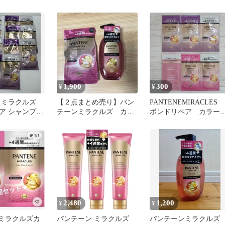
トリートメント
ペア セット ヘアマスク
ア シャンプー&トリー
２種５点
メント
1,900
300
¥
¥
 ミラクルズ
【２点まとめ売り】パン
PANTENEMIRACLES
ア シャンプー
テーンミラクルズ カラ
ボンドリペア カラー
メント 7セッ
ーシャイン＆リペア シ
ャイン うねりコント
ャンプー
ール
2,480
1,200
¥
¥
E ミラクルズカ
パンテーン ミラクルズ
パンテーンミラクル