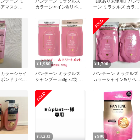
パンテーン ミ
パンテーン ミラクルズ
【訳あり未使用】パン
ヘアマスク
カラーシャイン&リペア
ーン ミラクルズ カラー
個 大容量セット
（シャンプー&トリート
シャイン＆リペア 3点
イン&リペア
メント）
ット シャンプー トリー
ードケア カラ
トメント ヘアマスク
1,980
1,700
¥
¥
 カラーシャイ
パンテーン ミラクルズ
パンテーン ミラクルズ
 ボンドリペア
シャンプー 350g x2袋 詰
カラーシャイン&リペ
 125g
め替え カラーシャイン&
シャンプー&トリート
リペア色落ちケア カラー
ント
ケア
3,233
990
¥
¥