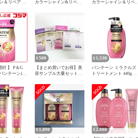
ン＆リペア ト
カラーシャイン&リペア
カラーシャイン＆リペ
シェ16個セッ
[色落ちケア] ヘアマスク
ア シャンプー ボト
125g×3個 大容量セット
本体
500
1,530
¥
¥
開封 】 P＆G
【まとめ買いでお得】美
パンテーン ミラクルズ
E(パンテーン)ミ
容サンプル大量セット
トリートメント 440g ポ
ボンドリペアシ
PANTENE・ELIXIR 試供
ンプ ボンドリペア カラ
ラーシャイン＆
品
ーシャイン&リペア カ
ャンプー つめ
ーフェードケア カラー
g 未使用 送料
ア [トリートメント単品
1,890
2,000
¥
¥