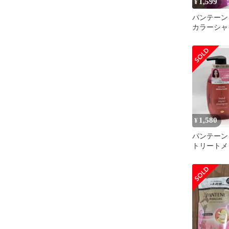
1,599
¥
パンテーン
カラーシャ
シャンプー
ント
1,580
¥
パンテーン
トリートメ
**4424835 4987176204547
／49871762