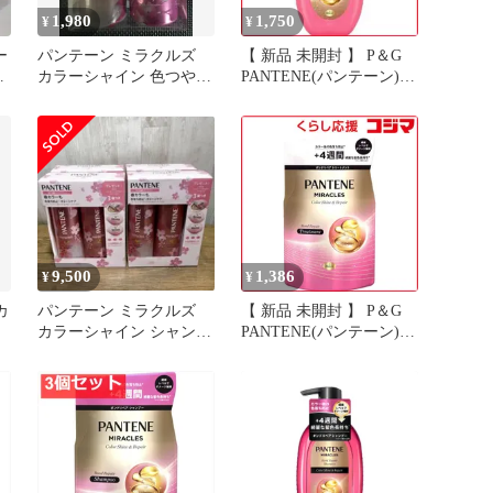
1,980
1,750
¥
¥
ー
パンテーン ミラクルズ
【 新品 未開封 】 P＆G
ン
カラーシャイン 色つやリ
PANTENE(パンテーン)ミ
ッチ
ラクルズ ボンドリペアシ
リーズ カラーシャイン＆
リペア シャンプー ポン
プ 本体 440g 未使用 送料
無料
9,500
1,386
¥
¥
カ
パンテーン ミラクルズ
【 新品 未開封 】 P＆G
カラーシャイン シャンプ
PANTENE(パンテーン)ミ
ー トリートメント 4箱セ
ラクルズ ボンドリペアシ
ット
リーズ カラーシャイン＆
リペア トリートメント
つめかえ用 350g 未使用
送料無料