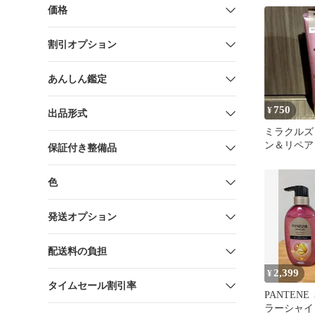
*2個
価格
割引オプション
あんしん鑑定
750
¥
出品形式
ミラクルズ
ン＆リペア
保証付き整備品
ヘアマスク /
色
発送オプション
配送料の負担
2,399
¥
タイムセール割引率
PANTEN
ラーシャイ