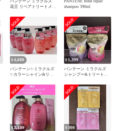
テ
パンテーン ミラクルズ
PANTENE bond repair
花王 リペアトリートメン
shampoo 390ml
セ
ト ☆まとめ売り
4,680
1,399
¥
¥
パンテーン✨ミラクルズ
パンテーン ミラクルズ
ア
✨カラーシャイン&リペ
シャンプー&トリートメ
メ
アシャンプー③トリート
ント
メント③✨6個
2,199
300
¥
¥