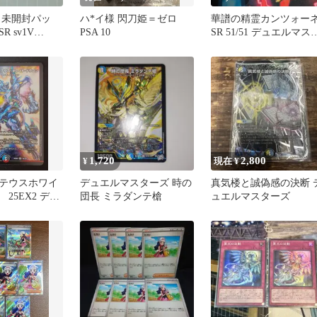
 未開封パッ
ハ*イ様 閃刀姫＝ゼロ
華譜の精霊カンツォー
 sv1V
PSA 10
SR 51/51 デュエルマス
ーズ
1,720
2,800
¥
現在 ¥
テウスホワイ
デュエルマスターズ 時の
真気楼と誠偽感の決断 
25EX2 デュ
団長 ミラダンテ槍
ュエルマスターズ
ーズ