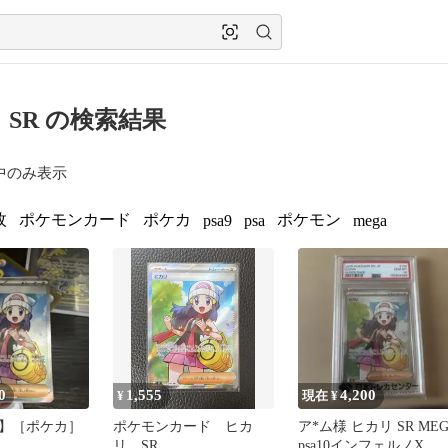
 SR の検索結果
中のみ表示
枚
ポケモンカード
ポケカ
ポケモン
psa9
psa
mega
0
1,555
4,200
¥
現在 ¥
】［ポケカ］
ポケモンカード ヒカ
ア*ム様 ヒカリ SR ME
リ SR
psa10インフェルノX