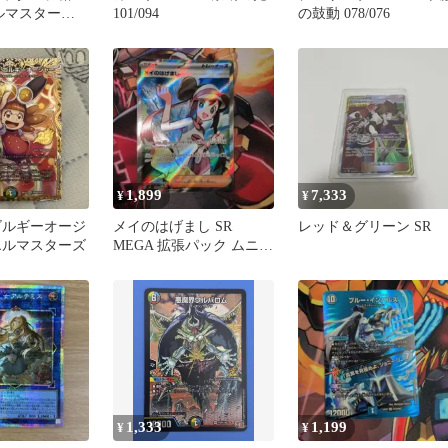
エルマスターズ
101/094
の鼓動 078/076
光水 革命チェ
1,899
7,333
¥
¥
ゴルギーオージ
メイのはげまし SR
レッド＆グリーン SR
エルマスターズ
MEGA 拡張パック ムニキ
スゼロ キラ 107/080
1,333
1,199
¥
¥