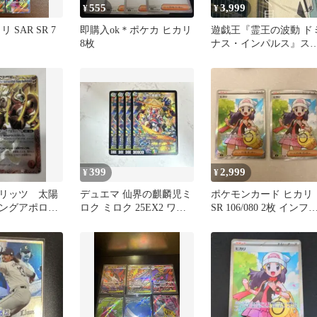
555
3,999
¥
¥
 SAR SR 7
即購入ok＊ポケカ ヒカリ
遊戯王『霊王の波動 ド
8枚
ナス・インパルス』ス
パー 2枚セット
399
2,999
¥
¥
リッツ 太陽
デュエマ 仙界の麒麟児ミ
ポケモンカード ヒカリ
ングアポロド
ロク ミロク 25EX2 ワー
SR 106/080 2枚 インフ
ルドブレイカー SR
ルノX