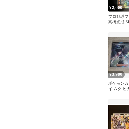
2,000
¥
プロ野球フ
高橋光成 SR
3,980
¥
ポケモンカ
イ ムク ヒカ
ット