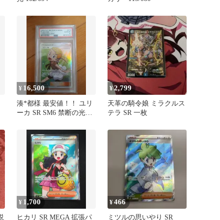
16,500
2,799
¥
¥
湊*都様 最安値！！ ユリ
天革の騎令娘 ミラクルス
ーカ SR SM6 禁断の光
テラ SR 一枚
102/094 【PSA
1,700
466
¥
¥
説
ヒカリ SR MEGA 拡張パ
ミツルの思いやり SR