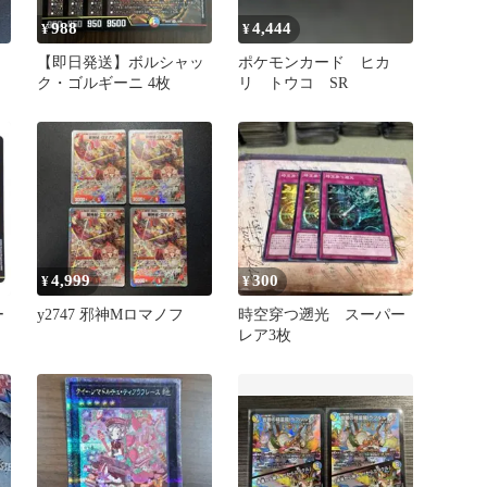
988
4,444
¥
¥
【即日発送】ボルシャッ
ポケモンカード ヒカ
ク・ゴルギーニ 4枚
リ トウコ SR
4,999
300
¥
¥
ー
y2747 邪神Mロマノフ
時空穿つ遡光 スーパー
レア3枚