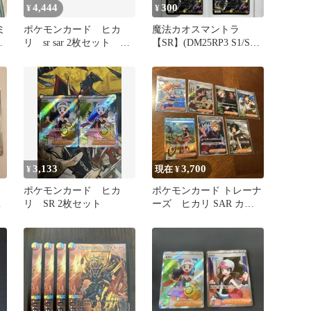
4,444
300
¥
¥
ミ
ポケモンカード ヒカ
魔法カオスマントラ
ー
リ sr sar 2枚セット イ
【SR】(DM25RP3 S1/S11)
ンフェルノX
《光》【4枚】
3,133
3,700
¥
現在 ¥
ポケモンカード ヒカ
ポケモンカード トレーナ
ェ
リ SR 2枚セット
ーズ ヒカリ SAR カス
ミの元気 ヒガナの信頼