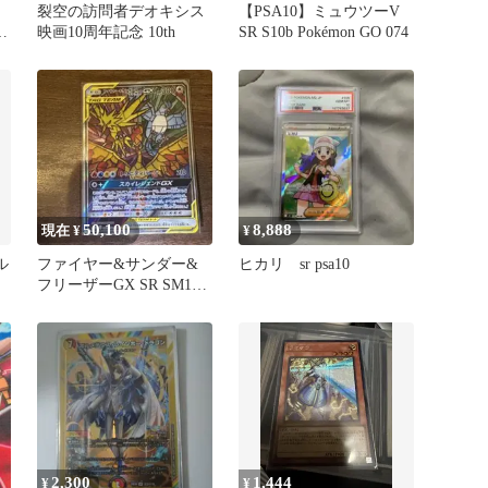
裂空の訪問者デオキシス
【PSA10】ミュウツーV
ル
映画10周年記念 10th
SR S10b Pokémon GO 074
50,100
8,888
現在 ¥
¥
ル
ファイヤー&サンダー&
ヒカリ sr psa10
フリーザーGX SR SM10b
スカイレジェンド 06
2,300
1,444
¥
¥