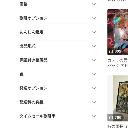
価格
割引オプション
あんしん鑑定
出品形式
1,899
¥
保証付き整備品
カスミの元気
パック ア
108/081
色
発送オプション
配送料の負担
タイムセール割引率
1,700
¥
時の団長 