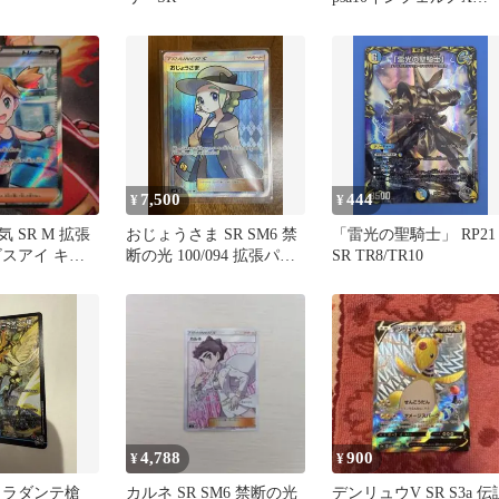
106/080②
7,500
444
¥
¥
 SR M 拡張
おじょうさま SR SM6 禁
「雷光の聖騎士」 RP21
ビスアイ キラ
断の光 100/094 拡張パッ
SR TR8/TR10
ク
4,788
900
¥
¥
ミラダンテ槍
カルネ SR SM6 禁断の光
デンリュウV SR S3a 伝