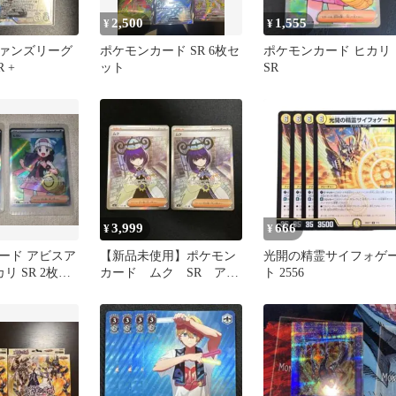
2,500
1,555
¥
¥
ァンズリーグ
ポケモンカード SR 6枚セ
ポケモンカード ヒカリ
 +
ット
SR
3,999
666
¥
¥
ード アビスア
【新品未使用】ポケモン
光開の精霊サイフォゲ
リ SR 2枚セ
カード ムク SR アビ
ト 2556
スアイ 2枚セット