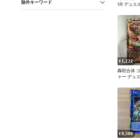
除外キーワード
SR デュ
デュエマ 
ンジ
1,222
¥
轟靭合体 
ャー デュ
8,500
¥