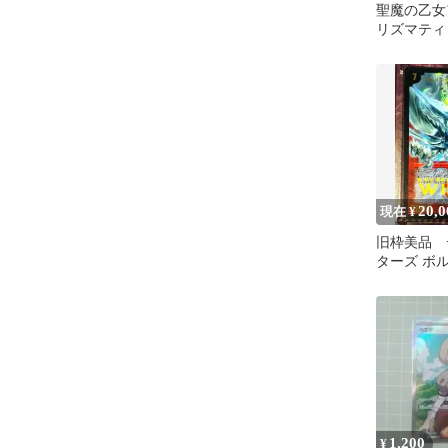
聖魔の乙女
リズマティ
ットレア)
20,0
現在 ¥
旧枠美品 
ターズ ボ
ワイト・ド
WINNER
1,200
¥