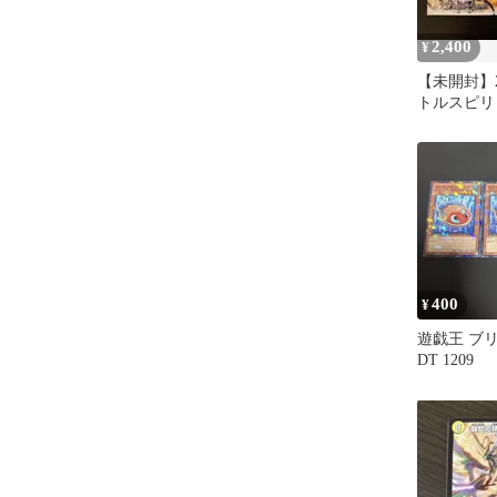
2,400
¥
【未開封】
トルスピリ
鳴 SD63
400
¥
遊戯王 ブリ
DT 1209