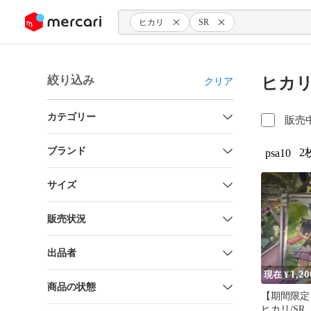
ンツにスキップ
ヒカリ
SR
絞り込み
ヒカリ
クリア
カテゴリー
販売
ブランド
2
psa10
サイズ
販売状況
出品者
1,20
現在 ¥
商品の状態
【期間限定
ヒカリ/SR