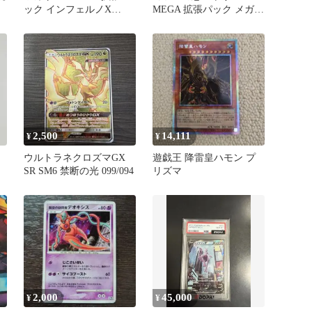
ック インフェルノX
MEGA 拡張パック メガシ
106/080
ンフォニア 085/063
2,500
14,111
¥
¥
ウルトラネクロズマGX
遊戯王 降雷皇ハモン プ
SR SM6 禁断の光 099/094
リズマ
2,000
45,000
¥
¥