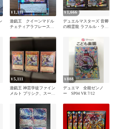
1,111
1,666
¥
¥
ン
遊戯王 クイーンマドル
デュエルマスターズ 音卿
チェティアラフレース
の精霊龍 ラフルル・ラブ
25thシク 25thシークレ
プロモ 2枚セット
ット
5,111
888
¥
¥
人
遊戯王 神芸学徒ファイン
デュエマ 全能ゼンノ
メルト プリシク、スーパ
ー SP04 VR 7/12
ー 3枚セット