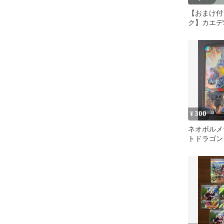
【おまけ付
ク】カエデSR
097/078
300
¥
ネオボルメ
トドラゴン 
エルマスタ