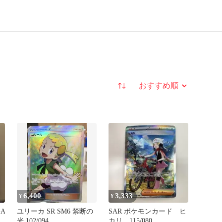
並び替え
6,400
3,333
¥
¥
GA
ユリーカ SR SM6 禁断の
SAR ポケモンカード ヒ
光 102/094
カリ 115/080