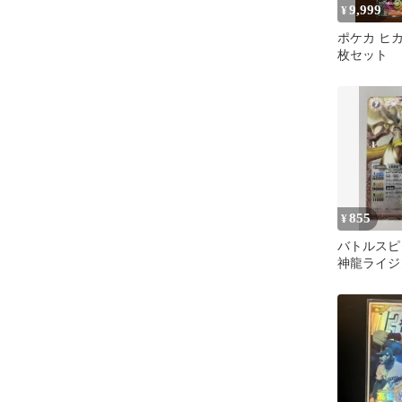
9,999
¥
ポケカ ヒカリ
枚セット
855
¥
バトルスピ
神龍ライジ
ラゴン