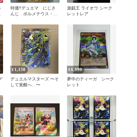
ネ
特価‼️デュエマ にじさ
遊戯王 ライオウ シーク
タ
んじ ボルメテウス・レ
レットレア
インボー・ドラゴン シ
ークレット
1,150
6,999
¥
¥
デ
デュエルマスターズ 〜そ
夢中のティーガ シーク
して覚醒へ…〜
レット