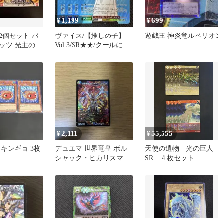
1,199
699
¥
¥
2個セット バ
ヴァイス/【推しの子】
遊戯王 神炎竜ルベリオ
ッツ 光主の共
Vol.3/SR★★/クールに輝
く3つの光 アクア/4枚
2,111
55,555
¥
¥
キンギョ 3枚
デュエマ 世界竜皇 ボル
天使の遺物 光の巨
シャック・ヒカリスマ
SR ４枚セット