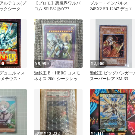
アルテミス(プ
【プロモ】悪魔界ワルバ
ブルー・インパルス
ックシークレ
ロム SR P82㊙/Y23
24EX2 SR 12/47 デュエ
マスターズ
00
9,999
2,900
¥
¥
デュエルマス
遊戯王 E・HERO コスモ
遊戯王 ビッグバンガー
ルメテウス・ホ
ネオス 20th シークレット
スーパーレア SM-33
ラゴン
レア
12,222
1,111
現在 ¥
¥