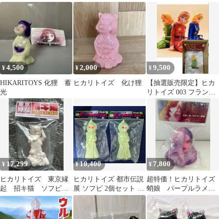
4,500
2,000
9,500
¥
¥
¥
HIKARITOYS 化狸 蓄
ヒカリトイズ 化け狸
【抽選販売限定】ヒカ
光
リトイズ 003 フランソ
ワーズ（緑）サイボー
グ009
17,299
10,400
7,800
¥
¥
¥
ヒカリトイズ 東京縁
ヒカリトイズ 都市伝説
超特価！ヒカリトイズ
起 招キ猫 ソフビ
展 ソフビ 2個セット フ
蛸娘 パープルラメ入
未彩色
ラットウッズガール 蓄
り くだん 女郎蜘
光
蛛 インディーズ