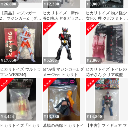
26,800
12,300
3,800
¥
¥
¥
【美品】マジンガー
ヒカリトイズ 新作
ヒカリトイズ 物ノ怪少
Z、マジンガーZ（ダメ
眷幻鬼人ヤタガラス
女化ケ狸 クボフミト ソ
ージVer）、獣魔将軍
YATAGARAS
フビ
ヘッダーあり
WF2026S
17,050
5,500
2,860
¥
¥
¥
ヒカリトイズ ウルトラ
M*A様 マジンガーZ ダ
ヒカリトイズ トイレの
マン WF2024冬
メージver. ヒカリトイ
花子さん クリア成型
ズ ソフビ
4,444
13,380
14,800
¥
¥
¥
ヒカリトイズ「ヒカリ
墓場の画廊 ヒカリトイ
【中古】フィギュア マ