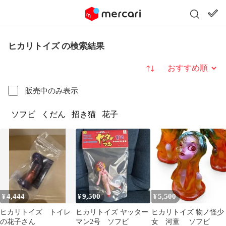
ヒカリトイズ の検索結果
並び替え
販売中のみ表示
ソフビ
くだん
招き猫
花子
4,444
9,500
5,500
¥
¥
¥
ヒカリトイズ トイレ
ヒカリトイズ ヤッター
ヒカリトイズ 物ノ怪少
の花子さん
マン2号 ソフビ
女 河童 ソフビ