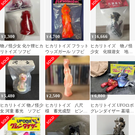
TOYS
1,300
4,700
16,666
¥
¥
¥
物ノ怪少女 化ケ狸ヒカ
ヒカリトイズ フラット
ヒカリトイズ 物ノ怪
リトイズ ソフビ
ウッズガール ソフビ
少女 化猫遊女 地獄
太夫noir ソフビ ア
メイジング商店街
5,480
2,500
6,800
¥
¥
¥
ヒカリトイズ 物ノ怪少
ヒカリトイズ 八尺
ヒカリトイズ UFOロボ
女 河童 蓄光 ソフビ
様 蓄光成型 ピン
グレンダイザー 墓場の
ク ソフビ
画廊 ソフビ 初期物絶版
カラー