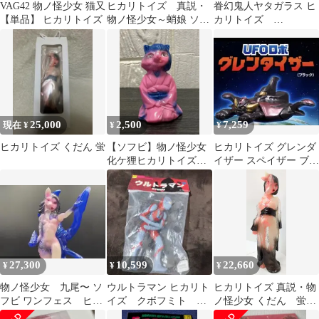
VAG42 物ノ怪少女 猫又
ヒカリトイズ 真説・
眷幻鬼人ヤタガラス ヒ
【単品】 ヒカリトイズ
物ノ怪少女～蛸娘 ソフ
カリトイズ
ビ フィギュア
YATAGARAS
25,000
2,500
7,259
現在 ¥
¥
¥
ヒカリトイズ くだん 蛍
【ソフビ】物ノ怪少女
ヒカリトイズ グレンダ
化ケ狸ヒカリトイズ
イザー スペイザー ブラ
HIKARI TOYS】
ックバージョン ソフビ
27,300
10,599
22,660
¥
¥
¥
物ノ怪少女 九尾〜 ソ
ウルトラマン ヒカリト
ヒカリトイズ 真説・物
フビ ワンフェス ヒカ
イズ クボフミト 円
ノ怪少女 くだん 蛍
リトイズ HIKARI
谷プロ ツブラヤ
蓄光成型/クリア着物