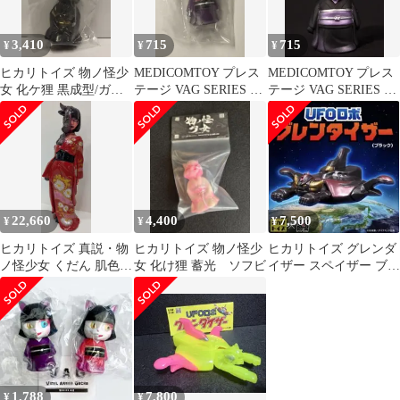
3,410
715
715
¥
¥
¥
ヒカリトイズ 物ノ怪少
MEDICOMTOY プレス
MEDICOMTOY プレス
女 化ケ狸 黒成型/ガン
テージ VAG SERIES 42
テージ VAG SERIES 42
メタ/金塗装
ヒカリトイズ 物ノ怪少
ヒカリトイズ 物ノ怪少
女 猫又 着物紫
女 猫又 着物黒
22,660
4,400
7,500
¥
¥
¥
ヒカリトイズ 真説・物
ヒカリトイズ 物ノ怪少
ヒカリトイズ グレンダ
ノ怪少女 くだん 肌色成
女 化け狸 蓄光 ソフビ
イザー スペイザー ブラ
型/赤/彩色版
ックバージョン ソフビ
1,788
7,800
¥
¥