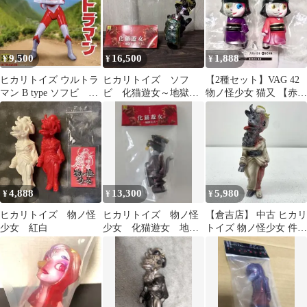
9,500
16,500
1,888
¥
¥
¥
ヒカリトイズ ウルトラ
ヒカリトイズ ソフ
【2種セット】VAG 42
マン B type ソフビ 墓
ビ 化猫遊女～地獄太
物ノ怪少女 猫又 【赤白
場の画廊
夫
&紫灰】 ヒカリトイズ
★
4,888
13,300
5,980
¥
¥
¥
ヒカリトイズ 物ノ怪
ヒカリトイズ 物ノ怪
【倉吉店】 中古 ヒカリ
少女 紅白
少女 化猫遊女 地獄
トイズ 物ノ怪少女 件
太夫noir ソフビ
白成型 黒銀赤塗
WF2026S