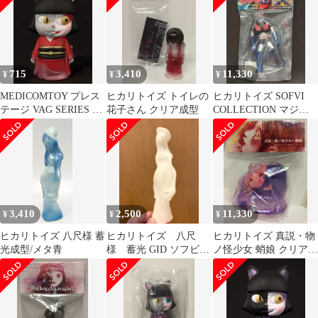
715
3,410
11,330
¥
¥
¥
MEDICOMTOY プレス
ヒカリトイズ トイレの
ヒカリトイズ SOFVI
テージ VAG SERIES 42
花子さん クリア成型
COLLECTION マジン
ヒカリトイズ 物ノ怪少
ガ-Z レトロ合金カラー
女 猫又 着物赤
3,410
2,500
11,330
¥
¥
¥
ヒカリトイズ 八尺様 蓄
ヒカリトイズ 八尺
ヒカリトイズ 真説・物
光成型/メタ青
様 蓄光 GID ソフビ
ノ怪少女 蛸娘 クリアパ
sofvi
ープルラメ成型/メタパ
ープル