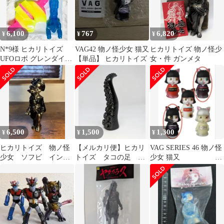
6,100
767
6,820
¥
¥
¥
N*9様 ヒカリトイズ
VAG42 物ノ怪少女 猫又
ヒカリトイズ 物ノ怪少
UFOロボ グレンダイザ
【単品】 ヒカリトイズ
女・件 ガンメタ
ー / スペイザー ソフビ
ワン
6,500
1,500
1,300
¥
¥
¥
ヒカリトイズ 物ノ怪
【メルカリ便】ヒカリ
VAG SERIES 46 物ノ怪
少女 ソフビ インデ
トイズ タコの足 ソ
少女 猫又
ィーズソフビ
フビ シカフェス
2種セット