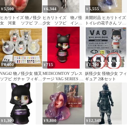
5,500
6,344
5,555
¥
¥
¥
ヒカリトイズ 物ノ怪少
ヒカリトイズ 物ノ怪
未開封品 ヒカリトイズ
女 河童 ソフビ フィ
少女 ソフビ インデ
トイレの花子さん ソフ
ギュア sofvi
ィーズソフビ
ビ スーフェス お化け
4,800
715
1,700
¥
¥
¥
VAG42 物ノ怪少女 猫又
MEDICOMTOY プレス
妖怪少女 怪物少女 フィ
ソフビ ガチャ フィギュ
テージ VAG SERIES 42
ギュア 2体セット
ア 全5種セット
ヒカリトイズ 物ノ怪少
女 猫又 着物黒
1,300
9,800
12,349
¥
¥
¥