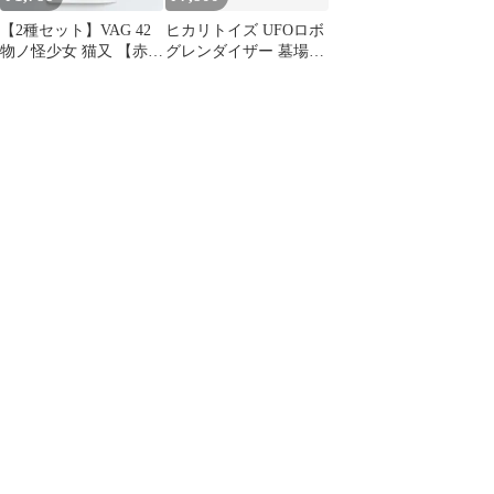
【2種セット】VAG 42
ヒカリトイズ UFOロボ
物ノ怪少女 猫又 【赤白
グレンダイザー 墓場の
& 紫灰】 ヒカリトイズ
画廊 レトロチープカラ
ーソフビ