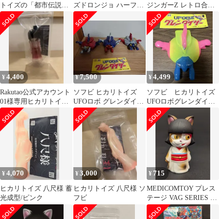
トイズの「都市伝説ソ
ズドロンジョ ハーフマ
ジンガーZ レトロ合金
フビシリーズ」オーロ
スクVer ヤッターマン
カラー 「マジンガー
ラクリアーバージョン
タツノコプロ
Z」 ソフビフィギュア
4,400
7,500
4,499
¥
¥
¥
Rakutao公式アカウント
ソフビ ヒカリトイズ
ソフビ ヒカリトイズ
01様専用ヒカリトイ
UFOロボ グレンダイザ
UFOロボグレンダイザ
ズ トイレの花子さん
ー計3点セット
ーレトロチープカラー
4,070
3,000
715
¥
¥
¥
ヒカリトイズ 八尺様 蓄
ヒカリトイズ 八尺様 ソ
MEDICOMTOY プレス
光成型/ピンク
フビ
テージ VAG SERIES 42
ヒカリトイズ 物ノ怪少
女 猫又 着物白