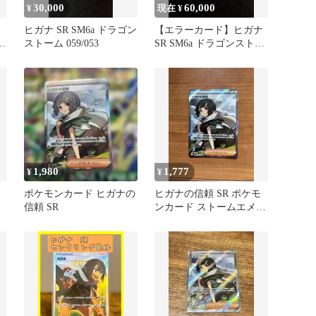
30,000
60,000
¥
現在 ¥
ヒガナ SR SM6a ドラゴン
【エラーカード】ヒガナ
メ
ストーム 059/053
SR SM6a ドラゴンストー
ム 059/053
1,980
1,777
¥
¥
ポケモンカード ヒガナの
ヒガナの信頼 SR ポケモ
信頼 SR
ンカード ストームエメラ
ルダ 即日発送