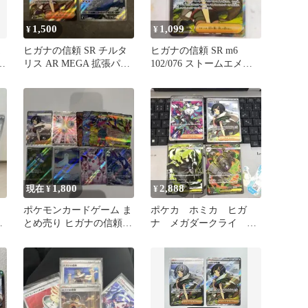
1,500
1,099
¥
¥
ヒガナの信頼 SR チルタ
ヒガナの信頼 SR m6
メ
リス AR MEGA 拡張パッ
102/076 ストームエメラ
ク ストームエメラルダ
ルダ
1,800
2,888
現在 ¥
¥
ポケモンカードゲーム ま
ポケカ ホミカ ヒガ
ー
とめ売り ヒガナの信頼
ナ メガダークライ メ
カイオーガar 11枚セット
ガグソクムシャ sr sar ま
とめ