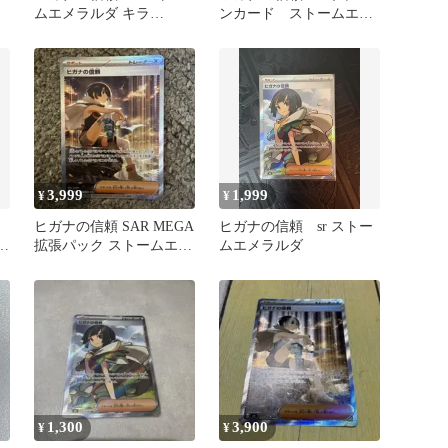
ムエメラルダ キラ
ンカード ストームエメ
102/076
ラルダ
3,999
1,999
¥
¥
ド
ヒガナの信頼 SAR MEGA
ヒガナの信頼 sr ストー
蒼
拡張パック ストームエメ
ムエメラルダ
…
ラルダ キラ 112/…
1,300
3,900
¥
¥