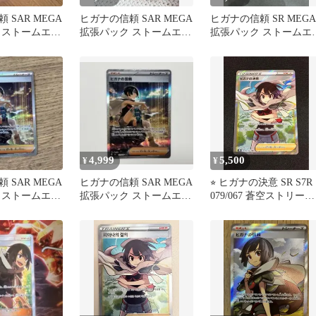
 SAR MEGA
ヒガナの信頼 SAR MEGA
ヒガナの信頼 SR MEGA
 ストームエメ
拡張パック ストームエメ
拡張パック ストームエ
112/…
ラルダ キラ 112/…
ラルダ キラ 102/0…
4,999
5,500
¥
¥
 SAR MEGA
ヒガナの信頼 SAR MEGA
⭐︎ ヒガナの決意 SR S7R
 ストームエメ
拡張パック ストームエメ
079/067 蒼空ストリーム
112/…
ラルダ キラ 112/…
状態良好