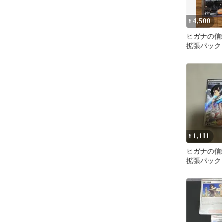
4,500
¥
ヒガナの信頼
拡張パック
ラルダ キラ 
1,111
¥
ヒガナの信頼
拡張パック
ラルダ キラ 