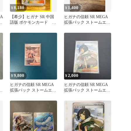
8,180
1,400
¥
¥
A
【希少】ヒガナ SR 中国
ヒガナの信頼 SR MEGA
メ
語版 ポケモンカード セ
拡張パック ストームエメ
ンタリング良好 美品
ラルダ キラ 102/0…
9,800
2,000
¥
¥
ド
ヒガナの信頼 SR MEGA
ヒガナの信頼 SR MEGA
蒼
拡張パック ストームエメ
拡張パック ストームエメ
…
ラルダ キラ 102/0…
ラルダ キラ 102/0…