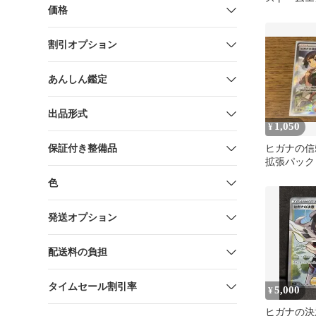
価格
割引オプション
あんしん鑑定
出品形式
1,050
¥
保証付き整備品
ヒガナの信頼
拡張パック
ラルダ キ
色
発送オプション
配送料の負担
タイムセール割引率
5,000
¥
ヒガナの決意 