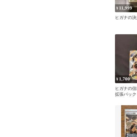
11,999
¥
ヒガナの決意 
1,700
¥
ヒガナの信頼
拡張パック
ラルダ キラ 