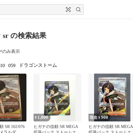
 sr の検索結果
中のみ表示
ドラゴンストーム
a10
059
1,000
900
¥
現在 ¥
SR 102/076
ヒガナの信頼 SR MEGA
ヒガナの信頼 SR MEGA
メラルダ
拡張パック ストームエメ
拡張パック ストームエ