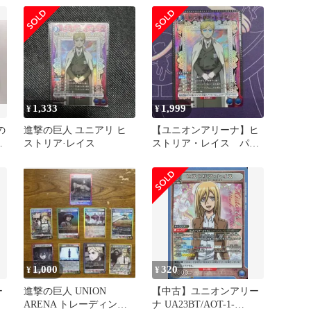
「一番くじ 進撃の巨人～
地鳴らし～」 G賞
1,333
1,999
¥
¥
の
進撃の巨人 ユニアリ ヒ
【ユニオンアリーナ】ヒ
イ
ストリア·レイス
ストリア・レイス パラ
）
レル 進撃の巨人
1,000
320
¥
¥
ー
進撃の巨人 UNION
【中古】ユニオンアリー
ARENA トレーディング
ナ UA23BT/AOT-1-