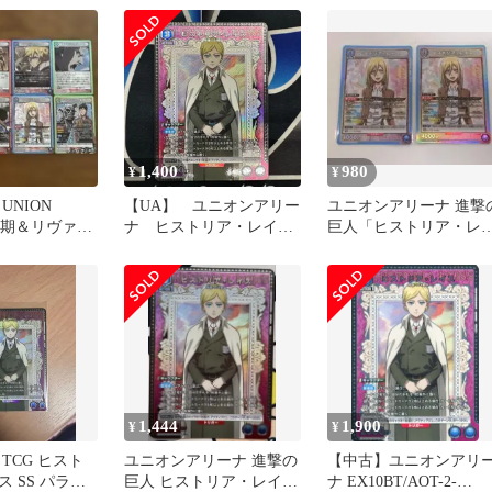
ト
1,400
980
¥
¥
UNION
【UA】 ユニオンアリー
ユニオンアリーナ 進撃
104期＆リヴァイ
ナ ヒストリア・レイ
巨人「ヒストリア・レ
売り
ス Rパラレル
ス」SR（スーパーレア
２枚セット
1,444
1,900
¥
¥
TCG ヒスト
ユニオンアリーナ 進撃の
【中古】ユニオンアリ
 SS パラレ
巨人 ヒストリア・レイス
ナ EX10BT/AOT-2-