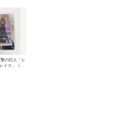
Rパラレル
045[R★]：(キラ)ヒスト
リア・レイス
進撃の巨人「ヒ
レイス」《パ
R★（スーパー