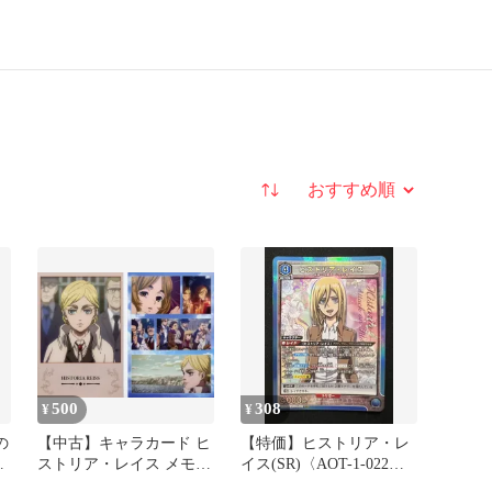
並び替え
500
308
¥
¥
の
【中古】キャラカード ヒ
【特価】ヒストリア・レ
イ
ストリア・レイス メモリ
イス(SR)〈AOT-1-022〉
アルカード ～結末～
[UA23BT]