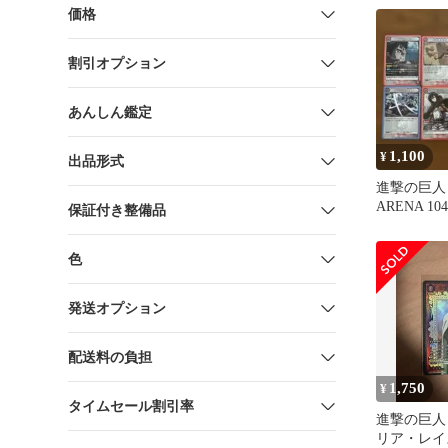
価格
割引オプション
あんしん鑑定
1,100
¥
出品形式
進撃の巨人 
ARENA 
保証付き整備品
8枚まとめ
色
発送オプション
配送料の負担
1,750
¥
タイムセール割引率
進撃の巨人 
リア・レイス