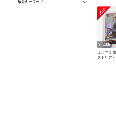
除外キーワード
ル ホロ
4,280
¥
ユニアリ 
ストリア・
ラレル》S
レア★）