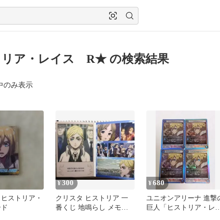
リア・レイス R★ の検索結果
中のみ表示
300
680
¥
¥
 ヒストリア・
クリスタ ヒストリア 一
ユニオンアリーナ 進撃
ード
番くじ 地鳴らし メモリ
巨人「ヒストリア・レ
アルカード
ス」R（レア）４枚セッ