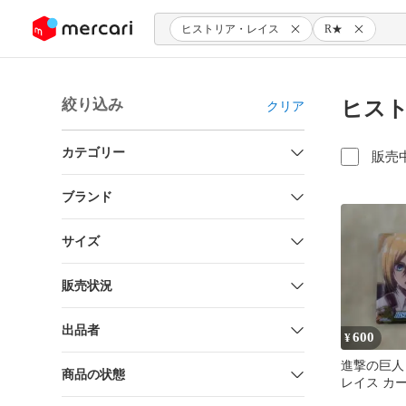
ンツにスキップ
ヒストリア・レイス
R★
絞り込み
ヒスト
クリア
カテゴリー
販売
ブランド
サイズ
販売状況
出品者
600
¥
進撃の巨人
商品の状態
レイス カ