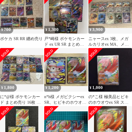
ex SR [SV9a 077/063]
("Hot Wind Arena (Heat
Wave Arena)")
700
1,300
3,900
¥
¥
¥
ポケカ SR RR 纏め売り
戸*崎様 ポケモンカー
ニャースex 3枚、メガ
ド ex UR SR まとめ売
ルカリオex MA、メガ
り
サーナイトex MA 他
1,800
1,200
1,000
¥
¥
¥
に*@様 ポケモンカー
n*h様 メガピクシーex
の*こ様 極美品ヒビキ
ド まとめ売り 16枚 MA
SR、ヒビキのホウオウ
のホウオウex SR スカ
SR AR RR
ex SR
ーレット&バイオレッ
ト 強化拡張