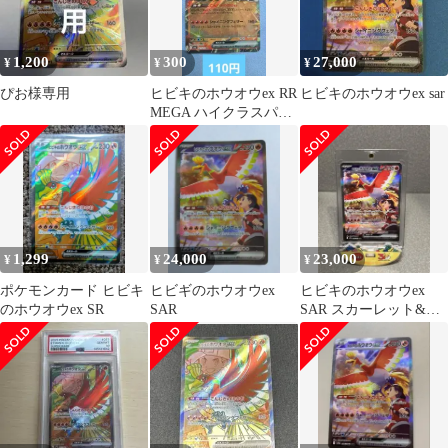
1,200
300
27,000
¥
¥
¥
ぴお様専用
ヒビキのホウオウex RR
ヒビキのホウオウex sar
MEGA ハイクラスパッ
ク MEGAドリームex …
1,299
24,000
23,000
¥
¥
¥
ポケモンカード ヒビキ
ヒビギのホウオウex
ヒビキのホウオウex
のホウオウex SR
SAR
SAR スカーレット&バ
イオレット 強化拡張パ
ック 熱風…