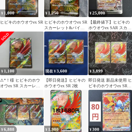
1,000
1,250
25,000
¥
¥
¥
ヒビキのホウオウex SR
ヒビキのホウオウex SR
【最終値下】ヒビキの
スカーレット&バイオ
ホウオウex SAR スカー
レット
レット&バイオレット
1,100
3,600
3,899
¥
現在 ¥
¥
⚠*！様 ヒビキのホウ
【即日発送】ヒビキの
即日発送 新品未使用 ヒ
オウex SR スカーレッ
ホウオウex SR 2枚
ビキのホウオウex SR 2
ト&バイオレット 強化
枚セット 熱風のアリー
拡張パック
ナ
6,888
1,980
300
¥
¥
¥