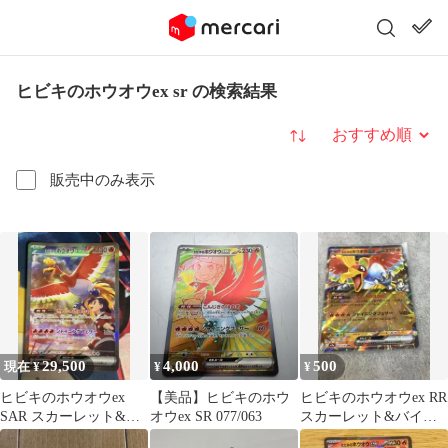
ヒビキのホウオウex sr の検索結果
並び替え
販売中のみ表示
29,500
4,000
500
現在 ¥
¥
¥
ヒビキのホウオウex
【美品】ヒビキのホウ
ヒビキのホウオウex RR
SAR スカーレット&バ
オウex SR 077/063
スカーレット&バイオ
イオレット 強化拡張パ
レット 強化拡張パック