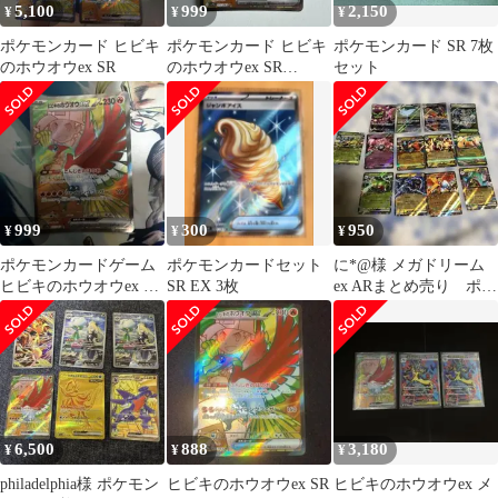
5,100
999
2,150
¥
¥
¥
ポケモンカード ヒビキ
ポケモンカード ヒビキ
ポケモンカード SR 7枚
のホウオウex SR
のホウオウex SR
セット
077/063
999
300
950
¥
¥
¥
ポケモンカードゲーム
ポケモンカードセット
に*@様 メガドリーム
ヒビキのホウオウex SR
SR EX 3枚
ex ARまとめ売り ポケ
077/063 引退品
モン
6,500
888
3,180
¥
¥
¥
philadelphia様 ポケモン
ヒビキのホウオウex SR
ヒビキのホウオウex メ