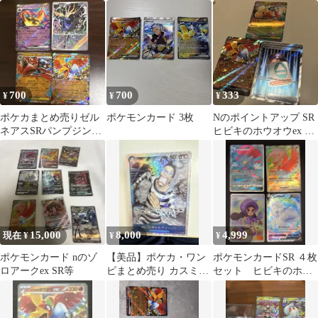
EF01-00
ムexデッキ
700
700
333
¥
¥
¥
ポケカまとめ売りゼル
ポケモンカード 3枚
Nのポイントアップ SR
ネアスSRパンプジンex
ヒビキのホウオウex RR
メガルカリオexヒビキ
メガカイリューex RR
のホウオウex
15,000
8,000
4,999
現在 ¥
¥
¥
ポケモンカード nのゾ
【美品】ポケカ・ワン
ポケモンカードSR ４枚
ロアークex SR等
ピまとめ売り カスミの
セット ヒビキのホウ
元気SR・グラジオ
オウ、ハプウ、マニュ
SAR・エースL他
ーラなど