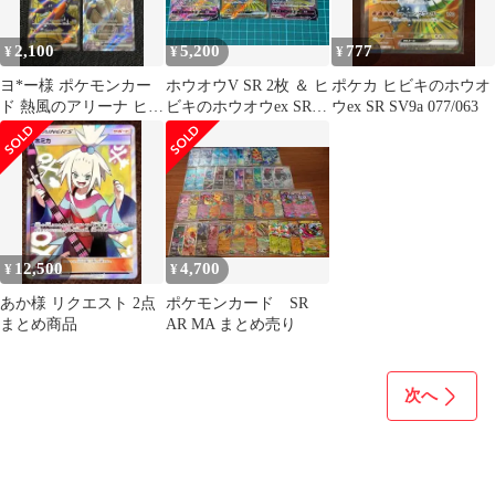
2,100
5,200
777
¥
¥
¥
ヨ*ー様 ポケモンカー
ホウオウV SR 2枚 ＆ ヒ
ポケカ ヒビキのホウオ
ド 熱風のアリーナ ヒビ
ビキのホウオウex SR
ウex SR SV9a 077/063
キのホウオウex 等 SR 3
計3枚セット ポケカ
枚
12,500
4,700
¥
¥
あか様 リクエスト 2点
ポケモンカード SR
まとめ商品
AR MA まとめ売り
次へ