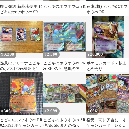
即日発送 新品未使用 ヒ
ヒビキのホウオウex SR
在庫5枚) ヒビキのホウ
ビキのホウオウex SR 3
オウex RR
枚セット 熱風のアリー
ナ
3,300
2,300
28,000
¥
¥
¥
熱風のアリーナヒビキ
ヒビキのホウオウex RR
ポケモンカード７枚ま
のホウオウexSRヒビキ
& SR SV9a 熱風のアリ
とめ売り
のバクフーンARヒビキ
ーナ
のバクフーンR
300
2,999
666
¥
¥
¥
ヒビキのホウオウex RR
ヒビキのホウオウex SR
格安 高レア含む ポ
021/193 ポケモンカード
他AR SR まとめ売り
ケモンカード レシラ