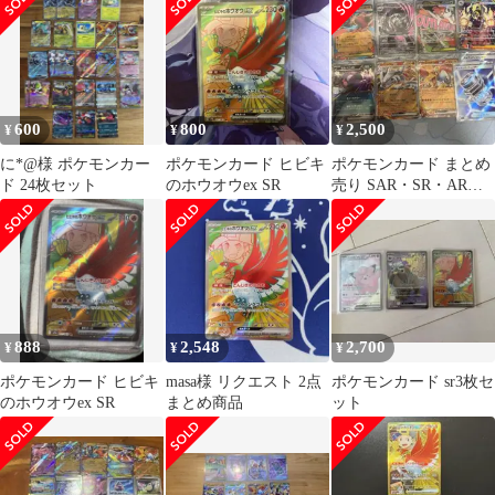
ック 熱風…
600
800
2,500
¥
¥
¥
に*@様 ポケモンカー
ポケモンカード ヒビキ
ポケモンカード まとめ
ド 24枚セット
のホウオウex SR
売り SAR・SR・ARあ
り 美品多数
888
2,548
2,700
¥
¥
¥
ポケモンカード ヒビキ
masa様 リクエスト 2点
ポケモンカード sr3枚セ
のホウオウex SR
まとめ商品
ット