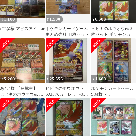
1,100
1,500
6,500
¥
¥
¥
に*@様 アビスアイ ar
ポケモンカードゲーム
ヒビキのホウオウex 3
まとめ売り 11枚セット
枚セット ポケモンカー
ド
5,200
25,555
1,600
¥
¥
¥
あ*い様 【高騰中】
ヒビキのホウオウex
ポケモンカードゲーム
ヒビキのホウオウex ヒ
SAR スカーレット&バ
SR4枚セット
ビキのバクフーン ほ
イオレット 強化拡張パ
か
ック 熱風