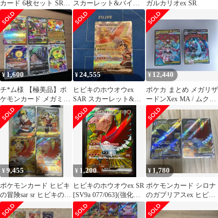
カード 6枚セット SR
スカーレット&バイオ
ガルカリオex SR
UR AR
レット 強化拡張パック
熱風の…
1,600
24,555
12,440
¥
¥
¥
チ*ム様 【極美品】ポ
ヒビキのホウオウex
ポケカ まとめ メガリザ
ケモンカード メガミミ
SAR スカーレット&バ
ードンXex MA / ムク
ロップex SAR, RR //
イオレット 強化拡張パ
SR / 他 26枚セット
ック 熱風…
9,455
1,200
1,780
¥
¥
¥
ポケモンカード ヒビキ
ヒビキのホウオウex SR
ポケモンカード シロナ
の冒険sar sr ヒビキのホ
[SV9a 077/063](強化拡
のガブリアスex ヒビキ
ウオウex UR SRまとめ
張パック「熱風のアリ
のホウオウex 2枚セッ
ーナ」) Ethan's Ho-Oh
ト