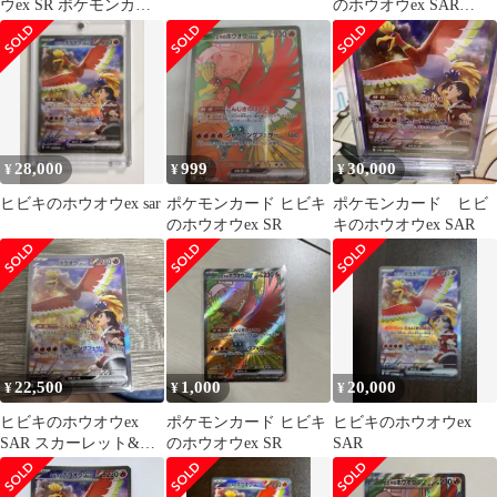
ウex SR ポケモンカー
のホウオウex SAR
ド
086/063
28,000
999
30,000
¥
¥
¥
ヒビキのホウオウex sar
ポケモンカード ヒビキ
ポケモンカード ヒビ
のホウオウex SR
キのホウオウex SAR
22,500
1,000
20,000
¥
¥
¥
ヒビキのホウオウex
ポケモンカード ヒビキ
ヒビキのホウオウex
SAR スカーレット&バ
のホウオウex SR
SAR
イオレット 強化拡張パ
ック 熱風…