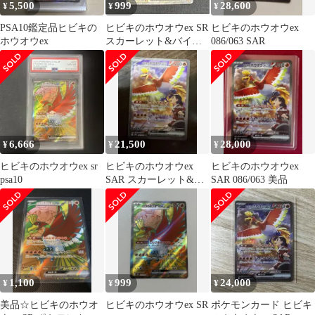
5,500
999
28,600
¥
¥
¥
PSA10鑑定品ヒビキの
ヒビキのホウオウex SR
ヒビキのホウオウex
ホウオウex
スカーレット&バイオ
086/063 SAR
レット 熱風のアリーナ
6,666
21,500
28,000
¥
¥
¥
ヒビキのホウオウex sr
ヒビキのホウオウex
ヒビキのホウオウex
psa10
SAR スカーレット&バ
SAR 086/063 美品
イオレット 強化拡張パ
ック 熱風…
1,100
999
24,000
¥
¥
¥
美品☆ヒビキのホウオ
ヒビキのホウオウex SR
ポケモンカード ヒビキ