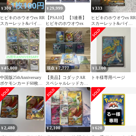
300
29,999
333
¥
¥
¥
ヒビキのホウオウex RR
【PSA10】 【3連番】
ヒビキのホウオウex RR
スカーレット&バイオ
ヒビキのホウオウex
スカーレット&バイオ
レット 強化拡張パック
レット 強化拡張パック
熱風の…
熱風の…
45,000
7,777
1,100
¥
現在 ¥
¥
中国版25thAnniversary
【美品】コダックAR
トキ様専用ページ
ポケモンカード60枚セ
スペシャルレッドカー
ット デッキケース付
ドSR チャーレムAR
き
コロちゃお付き
2,480
2,100
620
¥
¥
¥