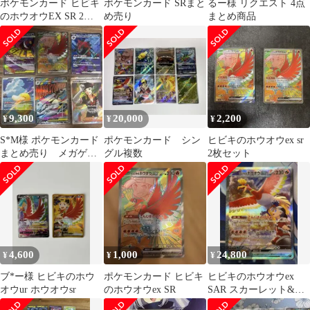
ポケモンカード ヒビキ
ポケモンカード SRまと
るー様 リクエスト 4点
のホウオウEX SR 2枚
め売り
まとめ商品
セット
9,300
20,000
2,200
¥
¥
¥
S*M様 ポケモンカード
ポケモンカード シン
ヒビキのホウオウex sr
まとめ売り メガゲン
グル複数
2枚セット
ガーMA AR SR
4,600
1,000
24,800
¥
¥
¥
ブ*ー様 ヒビキのホウ
ポケモンカード ヒビキ
ヒビキのホウオウex
オウur ホウオウsr
のホウオウex SR
SAR スカーレット&バ
イオレット 強化拡張パ