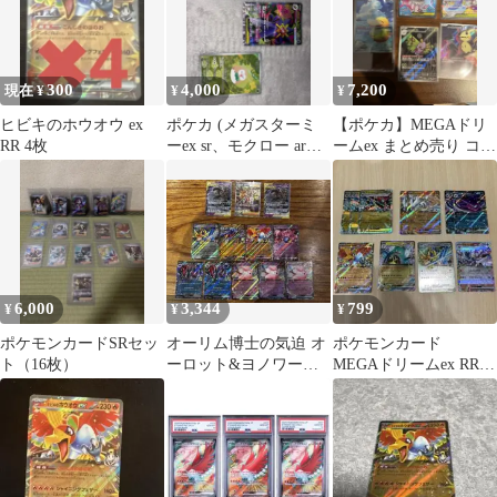
300
4,000
7,200
現在 ¥
¥
¥
ヒビキのホウオウ ex
ポケカ (メガスターミ
【ポケカ】MEGAドリ
RR 4枚
ーex sr、モクロー ar、
ームex まとめ売り コダ
ヒビキのホウオウex rr)
ックAR SAR多数
6,000
3,344
799
¥
¥
¥
ポケモンカードSRセッ
オーリム博士の気迫 オ
ポケモンカード
ト（16枚）
ーロット&ヨノワール
MEGAドリームex RR
GX2枚 その他ex9枚お
11点セット
まけ付き