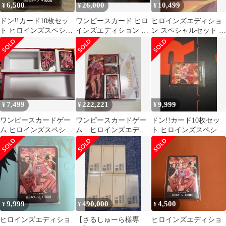
6,500
26,000
10,499
¥
¥
¥
ドン!!カード10枚セッ
ワンピースカード ヒロ
ヒロインズエディショ
ト ヒロインズスペシャ
インズエディション ス
ン スペシャルセット ド
ルセット4人集合イラス
ペシャルセット
ンカード 10枚 未開
トす
封
7,499
222,221
9,999
¥
¥
¥
ワンピースカードゲー
ワンピースカードゲー
ドン!!カード10枚セッ
ム ヒロインズスペシャ
ム ヒロインズエディ
ト ヒロインズスペシャ
ルセット
ション スペシャルセ
ルセット4人集合イラス
ット
ト
9,999
490,000
4,500
¥
¥
¥
ヒロインズエディショ
【さるしゅーら様専
ヒロインズエディショ