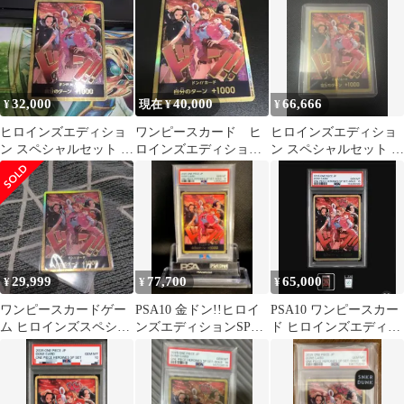
ハンコック
32,000
40,000
66,666
¥
現在 ¥
¥
ヒロインズエディショ
ワンピースカード ヒ
ヒロインズエディショ
ン スペシャルセット 金
ロインズエディション
ン スペシャルセット 金
ドン 1枚
スペシャルセット金ド
ドン 集合 1枚
ン
29,999
77,700
65,000
¥
¥
¥
ワンピースカードゲー
PSA10 金ドン!!ヒロイ
PSA10 ワンピースカー
ム ヒロインズスペシャ
ンズエディションSPセ
ド ヒロインズエディシ
ルセット 金ドン
ット ロビンウタナミハ
ョンスペシャルセット
ンコック
金ドン