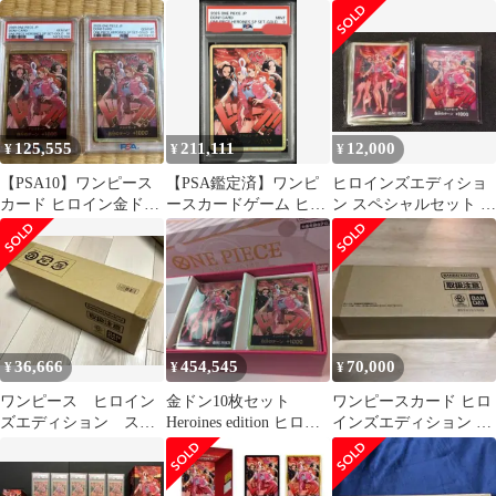
ョン スペシャルセット
ドン10枚セット未開封
金ドン
金ドンカード
125,555
211,111
12,000
¥
¥
¥
【PSA10】ワンピース
【PSA鑑定済】ワンピ
ヒロインズエディショ
カード ヒロイン金ドン
ースカードゲーム ヒロ
ン スペシャルセット ド
ヒロインズエディショ
インズスペシャルセッ
ンカード 10枚 スリ
ン 2連番
ト 金ドン 4枚
ーブ
36,666
454,545
70,000
¥
¥
¥
ワンピース ヒロイン
金ドン10枚セット
ワンピースカード ヒロ
ズエディション スペ
Heroines edition ヒロイ
インズエディション ス
シャルBOX 未開封品
ンズエディション
ペシャルセット 未開封
輸送箱