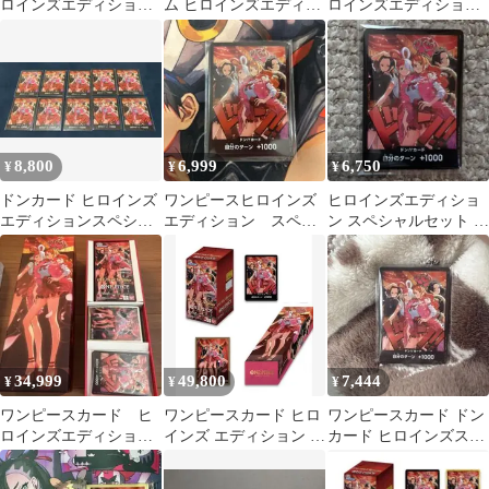
ロインズエディション
ム ヒロインズエディシ
ロインズエディション
スペシャルセット BOX
ョンスペシャルセッ
スペシャルセット
無し
ト おまけ付き
8,800
6,999
6,750
¥
¥
¥
ドンカード ヒロインズ
ワンピースヒロインズ
ヒロインズエディショ
エディションスペシャ
エディション スペシ
ン スペシャルセット ド
ル10枚セット
ャルセット ドンカー
ンカード 10枚 未開
ド未開封10枚セット
封
34,999
49,800
7,444
¥
¥
¥
ワンピースカード ヒ
ワンピースカード ヒロ
ワンピースカード ドン
ロインズエディショ
インズ エディション ス
カード ヒロインズスペ
ン スペシャルセット
ペシャルセット BOX
シャルセット 10枚