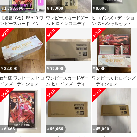
1,798,000
48,000
8,600
¥
¥
¥
【連番10枚】PSA10 ワ
ワンピースカードゲー
ヒロインズエディショ
ンピースカード ドン!!
ム ヒロインズエディシ
ン スペシャルセット ド
カード ヒロインズ 金ド
ョン スペシャルセット
ンカード 10枚 未開
ン
新品未開封
封
22,000
57,000
6,000
¥
¥
¥
m*4様 ワンピース ヒロ
ワンピースカードゲー
ワンピース ヒロインズ
インズエディションス
ム ヒロインズエディシ
エディション
ペシャルセット
ョン スペシャルセット
6,666
66,666
45,000
¥
¥
¥