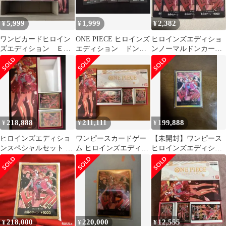
5,999
1,999
2,382
¥
¥
¥
ワンピカードヒロイン
ONE PIECE ヒロインズ
ヒロインズエディショ
ズエディション ＥＢ
エディション ドンカ
ンノーマルドンカード4
ー０３ スペシャルセッ
ード 5枚セット
枚
ト（写真参照）
218,888
211,111
199,888
¥
¥
¥
ヒロインズエディショ
ワンピースカードゲー
【未開封】ワンピース
ンスペシャルセット 金
ム ヒロインズエディシ
ヒロインズエディショ
ドン 10枚 ワンピースカ
ョン スペシャルセッ
ンスペシャルセット金
ード
ト 金ドン
ドン10枚セット
218,000
220,000
12,555
¥
¥
¥