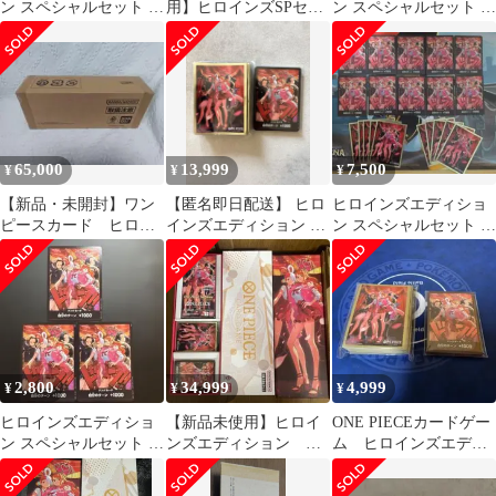
ン スペシャルセット ド
用】ヒロインズSPセッ
ン スペシャルセット ド
ンカード 10枚 未開
ト 7BOX【未開封 輸送
ンカード 10枚 未開
封
箱保管】
封
65,000
13,999
7,500
¥
¥
¥
【新品・未開封】ワン
【匿名即日配送】 ヒロ
ヒロインズエディショ
ピースカード ヒロイ
インズエディション ド
ン スペシャルセット ド
ンズエディションスペ
ンカード スリーブ ワン
ンカード 10枚 スリ
シャルセット
ピースカード
ーブ付き
2,800
34,999
4,999
¥
¥
¥
ヒロインズエディショ
【新品未使用】ヒロイ
ONE PIECEカードゲー
ン スペシャルセット ド
ンズエディション ス
ム ヒロインズエディ
ンカード 3枚
ペシャルセット ワン
ション スリーブ&ド
ピースカード
ンカード