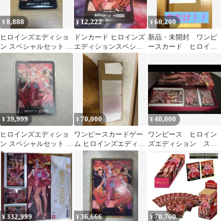
8,888
12,222
60,200
¥
¥
¥
ヒロインズエディショ
ドンカード ヒロインズ
新品・未開封 ワンピ
ン スペシャルセット ド
エディションスペシャ
ースカード ヒロイン
ンカード 10枚 未開
ルセット 未開封 10枚入
ズエディションスペシ
封
ャルセット
39,999
70,000
40,000
¥
¥
¥
ヒロインズエディショ
ワンピースカードゲー
ワンピース ヒロイン
ン スペシャルセット ド
ム ヒロインズエディシ
ズエディション スペ
ンカード 10枚 未開
ョン スペシャルセッ
シャルセット 開封済
封
ト 未開封
み
332,999
36,666
70,700
¥
¥
¥