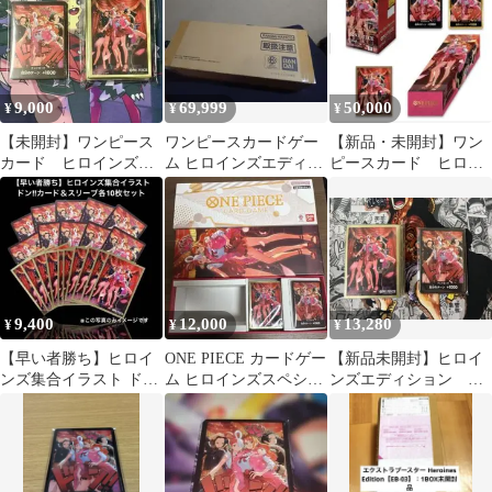
9,000
69,999
50,000
¥
¥
¥
【未開封】ワンピース
ワンピースカードゲー
【新品・未開封】ワン
カード ヒロインズ
ム ヒロインズエディシ
ピースカード ヒロイ
ドンカード スリー
ョン スペシャルセッ
ンズエディションスペ
ブ 2点セット
ト 完全未開封
シャルセット
9,400
12,000
13,280
¥
¥
¥
【早い者勝ち】ヒロイ
ONE PIECE カードゲー
【新品未開封】ヒロイ
ンズ集合イラスト ド
ム ヒロインズスペシャ
ンズエディション ス
ン!!カード＆スリーブ
ルセット
ペシャルセット ドン
各10枚セット
カード スリーブ