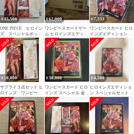
35,500
62,000
7,333
¥
¥
¥
ONE PIECE ヒロイン
ワンピースカードゲー
ワンピースカード ヒロ
ズ スペシャルボック
ム ヒロインズエディシ
インズエディション ス
ス
ョン スペシャルセット
ペシャルセット ドンカ
商品説明必読
ード・スリーブ
10,000
30,000
4,500
¥
¥
¥
サプライ３点セット ヒ
ワンピースカード ヒロ
ヒロインズエディショ
ロインズ ワンピース
インズ スペシャル 金ド
ン スペシャルセット ド
カード
ン 1枚
ンカード 10枚 未開
封