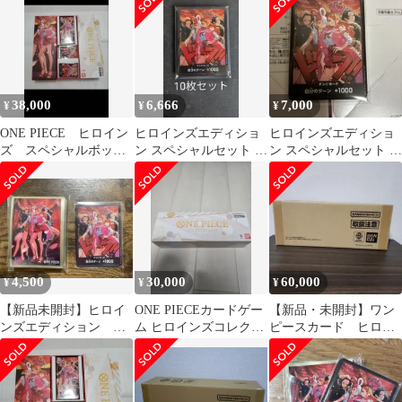
3点セット
ト
38,000
6,666
7,000
¥
¥
¥
ONE PIECE ヒロイン
ヒロインズエディショ
ヒロインズエディショ
ズ スペシャルボック
ン スペシャルセット ド
ン スペシャルセット ド
ス
ンカードのみ 10枚セッ
ンカードのみ
ト
4,500
30,000
60,000
¥
¥
¥
【新品未開封】ヒロイ
ONE PIECEカードゲー
【新品・未開封】ワン
ンズエディション ス
ム ヒロインズコレクシ
ピースカード ヒロイ
ペシャルセット ドン
ョン スペシャルセッ
ンズエディションスペ
カード スリーブ
ト
シャルセット