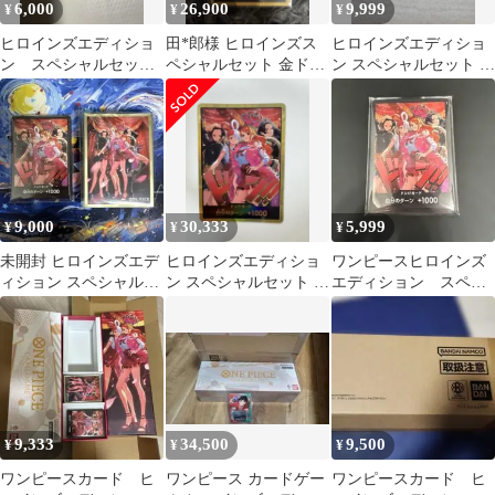
6,000
26,900
9,999
¥
¥
¥
ヒロインズエディショ
田*郎様 ヒロインズス
ヒロインズエディショ
ン スペシャルセッ
ペシャルセット 金ドン
ン スペシャルセット ド
ト ドンカード未開封
カード ヒロインズエデ
ンカード 10枚 スリ
10枚
ィション ハン
ーブ
9,000
30,333
5,999
¥
¥
¥
未開封 ヒロインズエデ
ヒロインズエディショ
ワンピースヒロインズ
ィション スペシャルセ
ン スペシャルセット 金
エディション スペシ
ット ドンカード10枚&
ドン 1枚
ャルセット ドンカー
スリーブ
ド未開封10枚セット
9,333
34,500
9,500
¥
¥
¥
ワンピースカード ヒ
ワンピース カードゲー
ワンピースカード ヒ