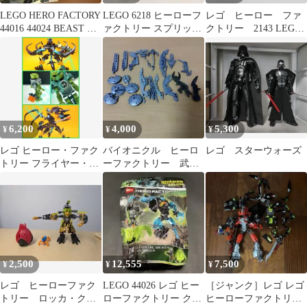
LEGO HERO FACTORY
LEGO 6218 ヒーローフ
レゴ ヒーロー ファ
44016 44024 BEAST の
ァクトリー スプリット
クトリー 2143 LEGO
み‼︎
フェイス
HERO FACTORY
6,200
4,000
5,300
¥
¥
¥
レゴ ヒーロー・ファク
バイオニクル ヒーロ
レゴ スターウォーズ
トリー フライヤー・ビ
ーファクトリー 武器
ースト VS ブリーズ
パーツ
44020
2,500
12,555
7,500
¥
¥
¥
レゴ ヒーローファク
LEGO 44026 レゴ ヒー
［ジャンク］レゴ レゴ
トリー ロッカ・クロ
ローファクトリー クリ
ヒーローファクトリー