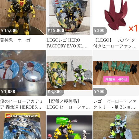
15,000
15,000
300
¥
¥
¥
黄神鬼 オーガ
LEGOレゴ HERO
【LEGO】 スパイク
FACTORY EVO XL
付きヒーローファクト
MACHINE 44022
リーアーマー ダーク
レッド 1個
1,888
3,800
700
¥
¥
¥
僕のヒーローアカデミ
【廃盤／極美品】
レゴ ヒーロー・ファ
ア 轟焦凍 HEROES
LEGO ヒーローファク
クトリー - 足 3ショー
NAP トレーディング 缶
トリー 44006 ブリーズ
トクロウ 15976 6個
バッジ
BREEZ