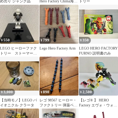
め売り ジャンク品
Hero Factory Chima海外
トリー
版レゴDVD
550
799
350
¥
¥
¥
LEGO ヒーローファク
Lego Hero Factory Arm
LEGO HERO FACTORY
トリー ストーマー
FURNO 説明書のみ
ミニフィグ
3,000
890
2,500
¥
¥
¥
【当時モノ】LEGO バ
レゴ 98567 ヒーロー・
【レゴ® 】 HERO
イオニクル クラータ
ファクトリー 弾薬ベル
Factory エヴォ・ウォー
ト 2本
カー #44015