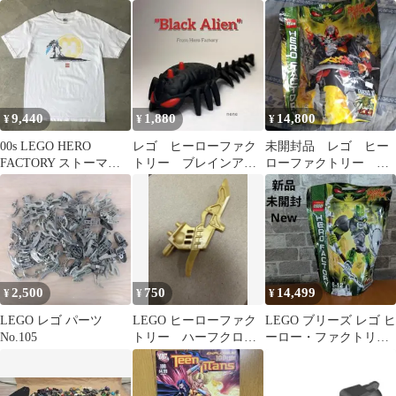
ーカー 44023
スタル・ビーストVSバ
シリーズ ファーノ な
ルク
どまとめ売り
9,440
1,880
14,800
¥
¥
¥
00s LEGO HERO
レゴ ヒーローファク
未開封品 レゴ ヒー
FACTORY ストーマー
トリー ブレインアタ
ローファクトリー
Tシャツ L メキシコ製
ック ブレインバグ
44000
バイオニクル
2,500
750
14,499
¥
¥
¥
LEGO レゴ パーツ
LEGO ヒーローファク
LEGO ブリーズ レゴ ヒ
No.105
トリー ハーフクロ
ーロー・ファクトリー
ー パールゴールド
44006 レア
ミニフィグ