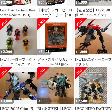
2,980
54,260
1,999
¥
¥
¥
Lego Hero Factory: Rise
【中古】レゴ ヒーロ
【匿名配送】LEGO 40
of the Rookies DVD(中
ーファクトリー 【2.0】
個 ボールジョイント 関
古品)
ネックス 2068 LegoNex
節 バイオニクル 大量
[並行輸入品]
2,200
6,421
1,000
¥
¥
¥
レゴ ヒーローファクト
グッドスマイルカンパ
レゴLEGO®ヒーローフ
リーミニフィグ 5体セ
ニー figma 443 僕のヒ
ァクトリー
ット
ーローアカデミア 爆豪
勝己 フィギュア マック
スファクトリー
3,000
2,000
2,500
¥
¥
¥
LEGO 70205 Chima ラ
期間限定割引【LEGO
LEGO HERO FACTORY