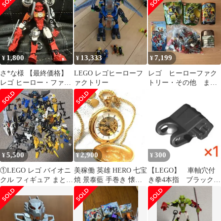
ァクトリー」 44026
1,800
13,333
7,199
¥
¥
¥
さ*な様 【最終価格】
LEGO レゴヒーローフ
レゴ ヒーローファク
レゴ ヒーロー・ファク
ァクトリー
トリー・その他 まと
トリー ファーノ
め売り
6293
5,500
2,900
300
¥
¥
¥
①LEGO レゴ バイオニ
美稼働 英雄 HERO 七宝
【LEGO】 車軸穴付
クル フィギュア まとめ
焼 景泰藍 手巻き 懐中
き拳4本指 ブラック
売り
時計 両面スケルトン 上
1個
海