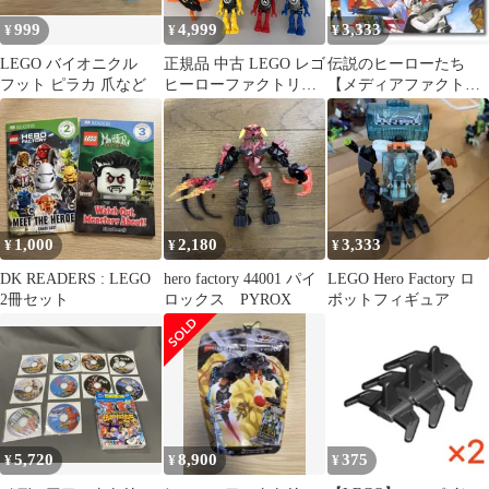
999
4,999
3,333
¥
¥
¥
LEGO バイオニクル
正規品 中古 LEGO レゴ
伝説のヒーローたち
フット ピラカ 爪など
ヒーローファクトリー
【メディアファクトリ
ミニフィグ フィギュ
ー】ノーマル全9種セッ
ア 6個 まとめ売り
ト
おまけ付き N0-483 ※
ロボット パイロッ
ト アンドロイド
白 金 銀 赤 青
黄色 ジャンパー 361
1,000
2,180
3,333
¥
¥
¥
DK READERS : LEGO
hero factory 44001 パイ
LEGO Hero Factory ロ
2冊セット
ロックス PYROX
ボットフィギュア
5,720
8,900
375
¥
¥
¥