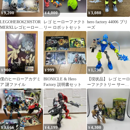
9,200
4,000
3,080
¥
¥
¥
LEGOHERO6230STOR
レゴ ヒーローファクト
hero factory 44006 ブリ
MERXLレゴヒーローフ
リー ロボットセット
ーズ
ァクトリーストーマー
900
999
1,790
¥
¥
¥
僕のヒーローアカデミ
BIONICLE & Hero
【現状品】 レゴ ヒーロ
ア 謎ファイル
Factory 説明書セット
ーファクトリー サージ
(Surge)（6217） レゴ
LEGO
3,666
4,199
4,300
¥
¥
¥