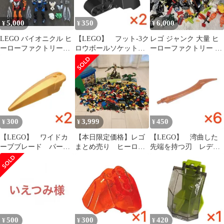
5,000
350
6,000
¥
¥
¥
LEGO バイオニクル ヒ
【LEGO】 フット-3ク
レゴ ジャンク 大量 ヒ
ーローファクトリー
ロウボールソケット
ーローファクトリー チ
8572 8618
ブラック 2個 ②
ーマ バイオニクル テク
ニック
300
3,999
450
¥
¥
¥
【LEGO】 ワイドカ
【本日限定価格】レゴ
【LEGO】 湾曲した
ーブブレード パール
まとめ売り ヒーロー
先端を持つ刃 レディ
ゴールド 2個
ファクトリーなど
シュブラウンカッパ
ー 6個
500
300
420
¥
¥
¥