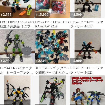
2,555
15,000
2,500
¥
¥
¥
LEGO HERO FACTORY
LEGO HERO FACTORY
LEGO ヒーロー・ファ
組立済完成品 ミニフィ
RAW-JAW 2232
クトリー 44017
グ2体付
2,999
2,500
5,000
¥
¥
¥
レゴ44006 バイオニク
31 LEGO レゴ テクニッ
LEGO ヒーロー・ファ
ル ヒーローファクト
ク間接パーツまとめ売
クトリー 44021
リー Breez
り