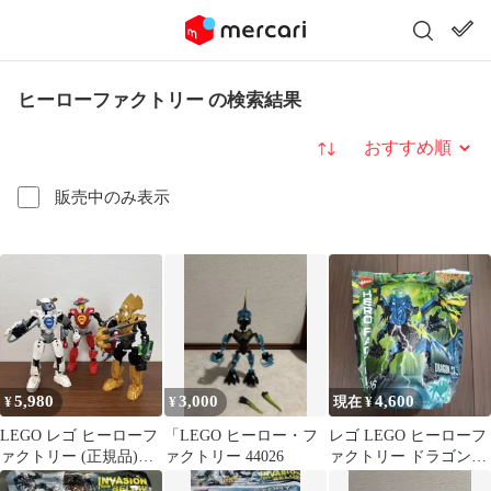
ヒーローファクトリー の検索結果
並び替え
販売中のみ表示
5,980
3,000
4,600
¥
¥
現在 ¥
LEGO レゴ ヒーローフ
「LEGO ヒーロー・フ
レゴ LEGO ヒーローフ
ァクトリー (正規品)フ
ァクトリー 44026
ァクトリー ドラゴンボ
ィギュア 3体セット
ルト