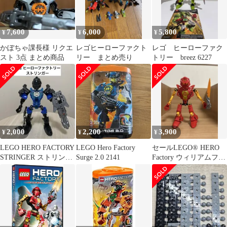
7,600
6,000
5,800
¥
¥
¥
かぼちゃ課長様 リクエ
レゴヒーローファクト
レゴ ヒーローファク
スト 3点 まとめ商品
リー まとめ売り
トリー breez 6227
2,000
2,200
3,900
¥
¥
¥
LEGO HERO FACTORY
LEGO Hero Factory
セールLEGO® HERO
STRINGER ストリンガ
Surge 2.0 2141
Factory ウィリアムファ
ー 6282
ーノ