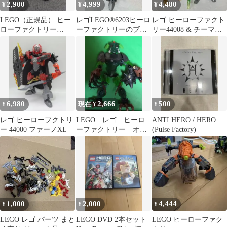
2,900
4,999
4,480
¥
¥
¥
LEGO（正規品） ヒー
レゴLEGO®6203ヒーロ
レゴ ヒーローファクト
ローファクトリー
ーファクトリーのブラ
リー44008 & チーマ
#44020
ックファントム（ヴィ
70200（2体セット）
ランズ）
6,980
2,666
500
¥
現在 ¥
¥
レゴ ヒーローフクトリ
LEGO レゴ ヒーロ
ANTI HERO / HERO
ー 44000 ファーノXL
ーファクトリー オグ
(Pulse Factory)
ラム 44007
1,000
2,000
4,444
¥
¥
¥
LEGO レゴ パーツ まと
LEGO DVD 2本セット
LEGO ヒーローファク