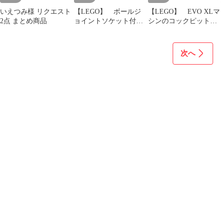
いえつみ様 リクエスト
【LEGO】 ボールジ
【LEGO】 EVO XLマ
2点 まとめ商品
ョイントソケット付き
シンのコックピット
アーマー-サイズ3 透
ライム 1個
明蛍光朱色 1個
次へ