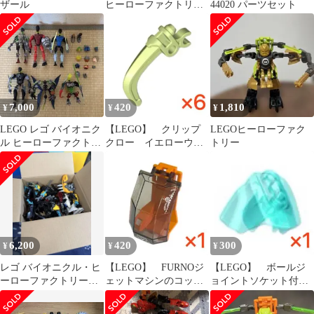
ザール
ヒーローファクトリ
44020 パーツセット
ー】ストーマーフリー
ズマシーン44017
7,000
420
1,810
¥
¥
¥
LEGO レゴ バイオニク
【LEGO】 クリップ
LEGOヒーローファク
ル ヒーローファクトリ
クロー イエローウィ
トリー
ー まとめ売り
ッシュグリーン 6個
6,200
420
300
¥
¥
¥
レゴ バイオニクル・ヒ
【LEGO】 FURNOジ
【LEGO】 ボールジ
ーローファクトリー等
ェットマシンのコック
ョイントソケット付き
パーツ大量
ピット オレンジ 1個
アーマー-サイズ3 透
明空色 1個