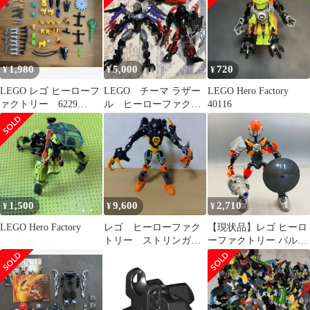
1,980
5,000
720
¥
¥
¥
LEGO レゴ ヒーローフ
LEGO チーマ ラザー
LEGO Hero Factory
ァクトリー 6229
ル ヒーローファクト
40116
44003 44012 パーツ
リー コアハンター
アイアンマン
1,500
9,600
2,710
¥
¥
¥
LEGO Hero Factory
レゴ ヒーローファク
【現状品】レゴ ヒーロ
トリー ストリンガー
ーファクトリー バルク
＋ネックス 3.0
(BULK) 44004 レゴ
LEGO