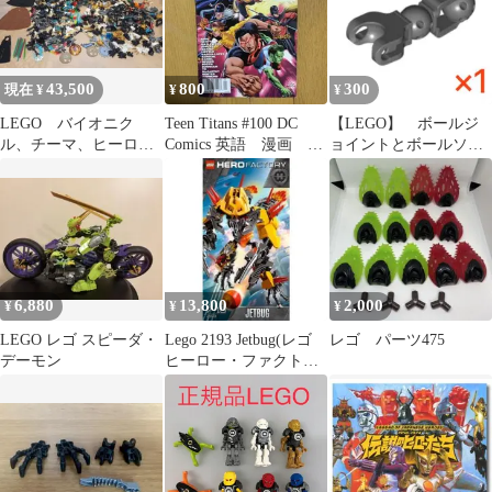
43,500
800
300
現在 ¥
¥
¥
LEGO バイオニク
Teen Titans #100 DC
【LEGO】 ボールジ
ル、チーマ、ヒーロー
Comics 英語 漫画 洋
ョイントとボールソケ
ファクトリー系パー
書 アメリカ
ット付き腕/脚 ダーク
ツ 大量ジャンクセッ
グレイ 1個
ト
6,880
13,800
2,000
¥
¥
¥
LEGO レゴ スピーダ・
Lego 2193 Jetbug(レゴ
レゴ パーツ475
デーモン
ヒーロー・ファクトリ
ー ジェットバグ)