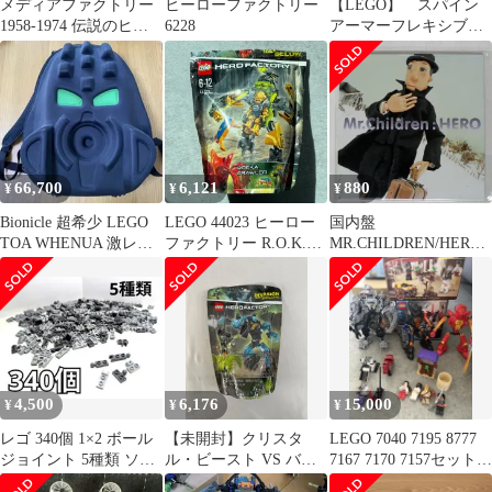
メディアファクトリー
ヒーローファクトリー
【LEGO】 スパイン
1958-1974 伝説のヒー
6228
アーマーフレキシブ
ローたち 全10種セット
ル ブラック 2個
66,700
6,121
880
¥
¥
¥
Bionicle 超希少 LEGO
LEGO 44023 ヒーロー
国内盤
TOA WHENUA 激レア
ファクトリー R.O.K.A
MR.CHILDREN/HERO/
バックパック
クローラー 未組立 開封
TOYS FACTORY
品
TFCC89065 CD □
4,500
6,176
15,000
¥
¥
¥
レゴ 340個 1×2 ボール
【未開封】クリスタ
LEGO 7040 7195 8777
ジョイント 5種類 ソケ
ル・ビースト VS バル
7167 7170 7157セット正
ット テクニック
ク 「レゴ ヒーロー・フ
規品