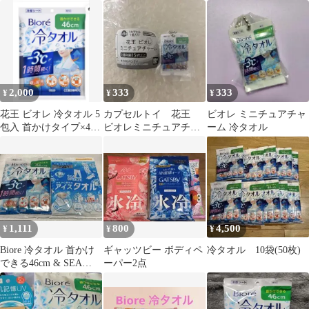
合わせ 計19包 ビオレ
り 冷却シート
熱中対策
2,000
333
333
¥
¥
¥
花王 ビオレ 冷タオル 5
カプセルトイ 花王
ビオレ ミニチュアチャ
包入 首かけタイプ×4個
ビオレミニチュアチャ
ーム 冷タオル
の20包入
ーム 冷タオル
1,111
800
4,500
¥
¥
¥
Biore 冷タオル 首かけ
ギャッツビー ボディペ
冷タオル 10袋(50枚)
できる46cm & SEA
ーパー2点
BREEZEアイスタオル