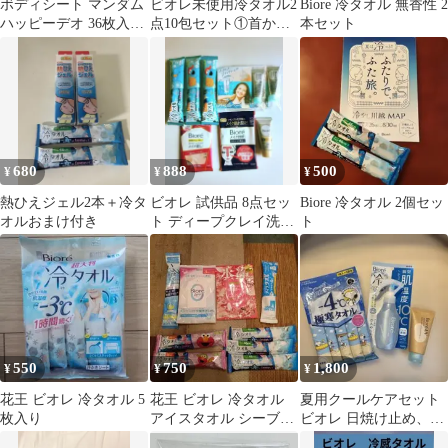
ボディシート マンダム
ビオレ未使用冷タオル2
Biore 冷タオル 無香性 2
ハッピーデオ 36枚入
点10包セット①首かけ
本セット
冷タオル ビオレ 5個
46cmユニセックス外回
り営業 灼熱
680
888
500
¥
¥
¥
熱ひえジェル2本＋冷タ
ビオレ 試供品 8点セッ
Biore 冷タオル 2個セッ
オルおまけ付き
ト ディープクレイ洗顔
ト
冷タオル 日焼け止め 新
商品
550
750
1,800
¥
¥
¥
花王 ビオレ 冷タオル 5
花王 ビオレ 冷タオル
夏用クールケアセット
枚入り
アイスタオル シーブリ
ビオレ 日焼け止め、ハ
ーズ ギャッツビー 氷冷
ンディミスト、極感タ