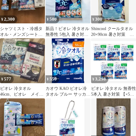
2,300
500
300
¥
¥
¥
シャツミスト・冷感タ
新品！ビオレ 冷タオル
Shincool クールタオル
オル・メンズシート・
無香性 5包入 暑さ対策
20×90cm 暑さ対策 ビ
冷タオル4点まとめ売り
熱中症対策 首かけ冷却
オレ冷タオル -3℃
シート
577
550
3,298
¥
¥
¥
ビオレ 冷タオル
カオウ KAO ビオレ冷
ビオレ 冷タオル 無香性
46cm、ビオレ メイク
タオル ブルー サッカー
5本入 暑さ対策 【×5個
持続シート
日本代表デザイン 無香
セット】＃
性 個装 1枚入 ×5包 冷
却シート 首かけできる
50cm 暑さ対策 スポー
ツ観戦 レジャー 屋外活
動 1468413 -