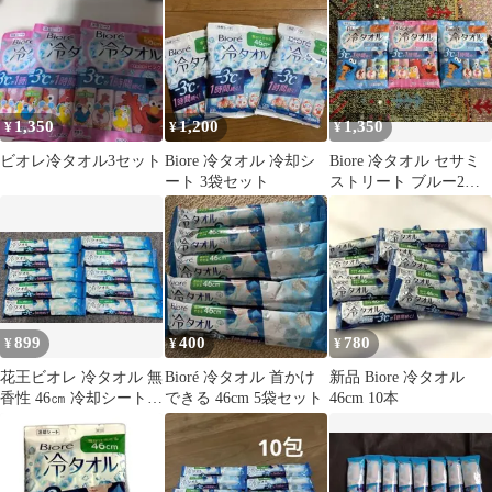
1,350
1,200
1,350
¥
¥
¥
ビオレ冷タオル3セット
Biore 冷タオル 冷却シ
Biore 冷タオル セサミ
ート 3袋セット
ストリート ブルー2袋
ピンク1袋 合計3袋 新品
899
400
780
¥
¥
¥
花王ビオレ 冷タオル 無
Bioré 冷タオル 首かけ
新品 Biore 冷タオル
香性 46㎝ 冷却シート
できる 46cm 5袋セット
46cm 10本
バラ10本セット