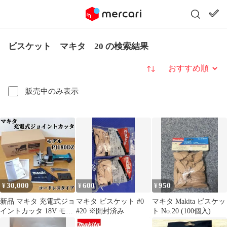
ビスケット マキタ 20 の検索結果
並び替え
販売中のみ表示
30,000
600
950
¥
¥
¥
新品 マキタ 充電式ジョ
マキタ ビスケット #0
マキタ Makita ビスケッ
イントカッタ 18V モデ
#20 ※開封済み
ト No.20 (100個入)
ルPJ180DZ コードレス