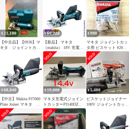
21,100
60,220
980
¥
¥
¥
【中古品】【0936】マ
【新品】 マキタ
マキタ ジョイントカッ
キタ ジョイントカッ
（makita） 18V 充電式
タ用 ビスケット #20
タ 3901
ジョイントカッタ バッ
100枚入 A-16944
ITKWQWQKIXMA
テリー ・充電器付き
PJ180DRG 工具 電動 電
動式 ジョイントカッタ
68,040
19,000
5,480
¥
¥
¥
【中古】Makita PJ7000
マキタ充電式ジョイン
ビスケットジョイナー
Plate Joiner マキタ ジ
トカッターPJ140DZ
100V ジョイントカッタ
ョイントカッター【並
14.4V ビスケット付き
ピーウッド PWJ-03
行輸入品】