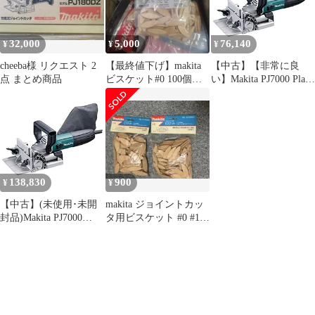
32,000
5,000
76,140
¥
¥
¥
cheeba様 リクエスト 2
【最終値下げ】makita
【中古】【非常に良
点 まとめ商品
ビスケット#0 100個入
い】Makita PJ7000 Plate
り 23袋
Joiner マキタ ジョイ
ントカッター【並行輸
入品】
138,830
900
¥
¥
【中古】(未使用･未開
makita ジョイントカッ
封品)Makita PJ7000
タ用ビスケット #0 #10
Plate Joiner マキタ ジ
各100枚入
ョイントカッター【並
行輸入品】