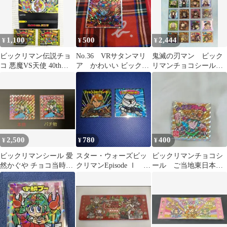
1,100
500
2,444
¥
¥
¥
ビックリマン伝説チョ
No.36 VRサタンマリ
鬼滅の刃マン ビック
コ 悪魔VS天使 40thス
ア かわいい ビックリ
リマンチョコシール
ペシャルエディション
マンチョコ シール
無限城編 全24種コン
空箱空袋
最新
プリートセット
2,500
780
400
¥
¥
¥
ビックリマンシール 愛
スター・ウォーズビッ
ビックリマンチョコシ
然かぐや チョコ当時
クリマンEpisode Ⅰ
ール ご当地東日本愛
物 ガチャ？パチ物
Ⅱ Ⅲコレクションシ
知
セット 美品
ール➕️空袋