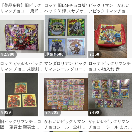
【美品多数】旧ビック
ロッテ 旧BM/チョコ版/
ビックリマン かわい
リマンチョコ 第15
ヘッド 31弾 スサノオロ
いビックリマンチョ
弾 コンプリート 当
士
コ フルコンプ
時物 正規品
2,980
600
350
¥
現在 ¥
¥
ロッテ かわいいビック
マンダロリアン ビック
ロッテ ビックリマンチ
リマン チョコ 未開封 1
リマンシール グローグ
ョコ 小物入れ 赤
箱30個入
ー/マンダロリアン&グ
ローグー+2種
999
7,799
499
¥
¥
¥
旧ビックリマンチョコ
かわいいビックリマン
かわいいビックリマン
版 聖露士 聖実士 聖
チョコシール 全41
チョコ シール まとめ