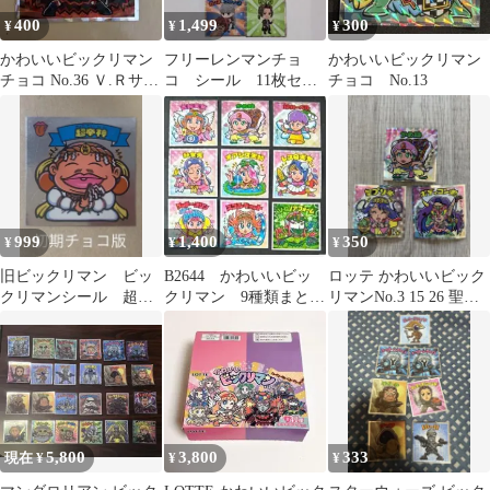
400
1,499
300
¥
¥
¥
かわいいビックリマン
フリーレンマンチョ
かわいいビックリマン
チョコ No.36 Ｖ.Ｒサタ
コ シール 11枚セッ
チョコ No.13
ンマリア
ト
999
1,400
350
¥
¥
¥
旧ビックリマン ビッ
B2644 かわいいビッ
ロッテ かわいいビック
クリマンシール 超帝
クリマン 9種類まとめ
リマンNo.3 15 26 聖プ
神 初期チョコ版
売り
リ帝他2枚 全3枚セッ
トA
5,800
3,800
333
現在 ¥
¥
¥