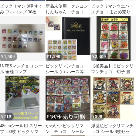
ビックリマン 8弾 すく
新品未使用 クレヨン
ビックリマンウエハー
み フルコンプ 36枚 ビ
しんちゃん チョコビ
スチョコ まとめ売り
ックリマンシール チ
シール 妖怪バケ〜シ
ョコ版
ョン
1,500
1,590
2,300
¥
¥
¥
U-FESマンチョコ シー
ビックリマンチョコ・
【極美品】旧ビックリ
ル 全種コンプ
シールウエハース等フ
マンチョコ 幻子 豊子
ァイル 手帳型 大容量
遊子 12枚セット
保管 コレクション スリ
ーブ可 48mm/52mm対
応
719
4,444
900
¥
¥
¥
48mmシール用 スリー
かわいいビックリマ
浮世絵ビックリマンチ
ブ 200枚 ビックリマン
ン チョコ シール
ョコ シール 8枚セット