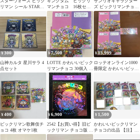
スターウォーズ ビック
キングダム ビックリ
サンリオキャラクター
リマン シール STAR
マンチョコ 16枚セッ
ズ ビックリマンチョコ
WARS マンダロリアン
ト
シール
300
7,500
13,999
¥
¥
¥
山神カルタ 星川サラ 4
LOTTE かわいいビック
ロッテオンライン1000
点セット
リマンチョコ 30個入 2
冊限定 かわいいビック
箱
リマンチョコ 特別シー
ルホルダー
400
6,900
1,500
¥
¥
¥
ビックリマン歌舞伎チ
2542【お買い得】旧ビ
かわいいビックリマン
ョコ 4枚 オマケ1枚
ックリマン チョコ版 9
チョコの出品 【注】コ
弾 ヘッドロココ 飛翔
ンプリートではありま