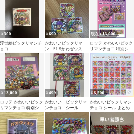
35th 35周年
300
690
13,000
¥
¥
現在 ¥
浮世絵ビックリマンチ
かわいいビックリマ
ロッテ かわいいビック
ョコ
ン S1 Sかわゼウス
リマンチョコ 特別シー
他 3枚セット
ルホルダー付 1000冊
限
13,000
499
6,500
¥
¥
¥
ロッテ かわいいビック
かわいい ビックリマ
かわいいビックリマン
リマンチョコ 特別シー
ンチョコ シール
チョコ シール まとめ売
ルホルダー付 1000冊
り 28種【バラ売り可】
限定品