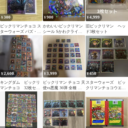
300
900
4,999
¥
¥
¥
ビックリマンチョコ ス
かわいいビックリマン
旧ビックリマン ヘッ
ターウォーズ パズ・ヴ
シール Sかわクライス
ド3枚セット
ィズラ
ト
2,600
3,999
450
¥
¥
¥
キングダム ビックリ
ビックリマン チョコ 天
スターウォーズ ビッ
マンチョコ 32枚セッ
使vs悪魔 36弾 全種 コ
クリマンチョコウエハ
ト
ンプ 33枚セット
ース 8枚セット