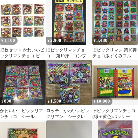
胞士 3種セット
種 フルコンプリート
売り
セット
1,100
2,900
3,480
¥
¥
¥
12枚セット かわいいビ
旧ビックリマンチョ
旧ビックリマン 第10弾
ックリマンチョコ ビッ
コ 第10弾 コンプリ
チョコ版すくみフルコ
クリマン シール
ート 当時物 正規品
ンプ ビックリマン
800
1,500
10,000
¥
¥
¥
かわいい ビックリマ
ロッテ かわいいビッ
旧ビックリマンチョコ
ンチョコ シール
クリマン シークレッ
(緑＋黄色)パッケージ
ト3枚セット
未裁断アンカットシー
ト スーパーゼウス