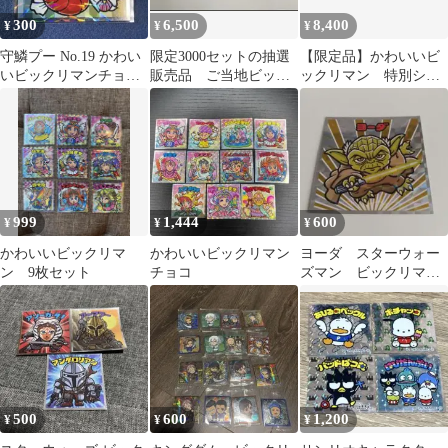
300
6,500
8,400
¥
¥
¥
守鱗プー No.19 かわい
限定3000セットの抽選
【限定品】かわいいビ
いビックリマンチョコ
販売品 ご当地ビック
ックリマン 特別シー
シール
リマン ミニアルバム
ルホルダー 1000冊限
定 当選品
999
1,444
600
¥
¥
¥
かわいいビックリマ
かわいいビックリマン
ヨーダ スターウォー
ン 9枚セット
チョコ
ズマン ビックリマン
チョコ シール
500
600
1,200
¥
¥
¥