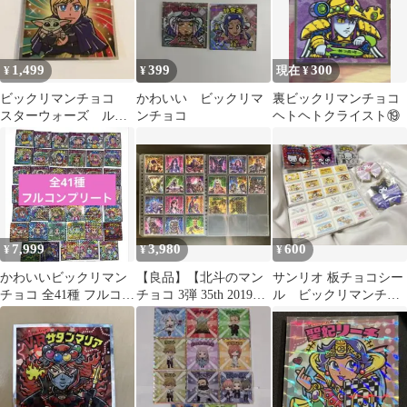
1,499
399
300
¥
¥
現在 ¥
ビックリマンチョコ
かわいい ビックリマ
裏ビックリマンチョコ
スターウォーズ ルー
ンチョコ
ヘトヘトクライスト⑲
ク・スカイウォーカー
&グローグー
7,999
3,980
600
¥
¥
¥
かわいいビックリマン
【良品】【北斗のマン
サンリオ 板チョコシー
チョコ 全41種 フルコン
チョコ 3弾 35th 2019年
ル ビックリマンチョ
プリート
製20種コンプセット】
コ キーホルダーセッ
ト