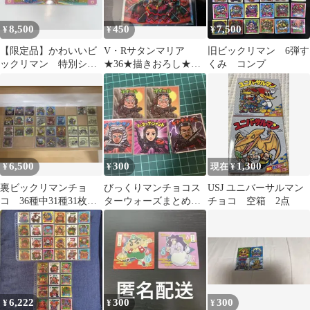
8,500
450
7,500
¥
¥
¥
【限定品】かわいいビ
V・Rサタンマリア
旧ビックリマン 6弾す
ックリマン 特別シー
★36★描きおろし★書
くみ コンプ
ルホルダー1000冊限定
きおろし★かわいいビ
品
ックリマン
6,500
300
1,300
¥
¥
現在 ¥
裏ビックリマンチョ
びっくりマンチョコス
USJ ユニバーサルマン
コ 36種中31種31枚セ
ターウォーズまとめ売
チョコ 空箱 2点
ット
り
6,222
300
300
¥
¥
¥