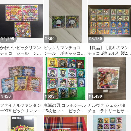
鬼滅の刃マンチョコ
まとめ売り
1,299
300
3,180
¥
¥
¥
かわいいビックリマン
ビックリマンチョコ
【良品】【北斗のマン
チョコ シール シー
シール ポチャッコ
チョコ 2弾 2016年製24
クレット3種セット
こぎみゅん
種コンプセット】ビッ
クリマン
450
699
1,499
¥
¥
¥
ファイナルファンタジ
鬼滅の刃 コラボシール
カルヴァ シェシバタ
ーXIV ビックリマンチ
15枚セット ビックリ
チョコラトリーヒサ
ョコシール 5種セット
マン 鬼滅の刃
シ アムール・デュ・
ショコラ シール