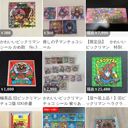
最終武装
せん。
300
300
7,999
¥
¥
現在 ¥
かわいいビックリマン
推しの子マンチョコシ
【限定品】 かわいい
シール かめ助 No.3 チ
ール
ビックリマン 特別シ
ョコ
ールホルダー
1,000
2,900
25,400
¥
¥
現在 ¥
極美品 旧ビックリマン
かわいいビックリマン
【並〜並上品！】旧ビ
チョコ版 IDO弁慶
チョコ シール 被りあり
ックリマン ヘラクライ
シークレット含む19枚
スト緑 ヘッド チョ
セット
コ版