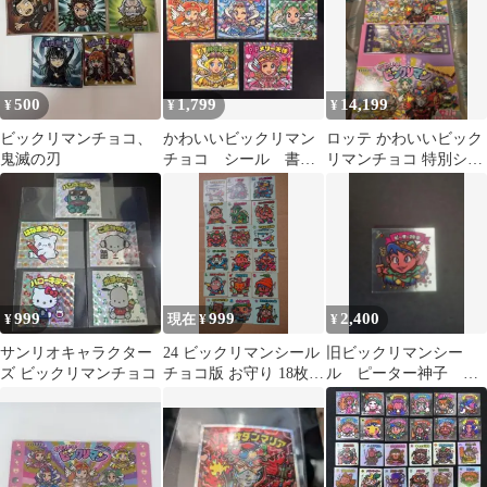
500
1,799
14,199
¥
¥
¥
ビックリマンチョコ、
かわいいビックリマン
ロッテ かわいいビック
鬼滅の刃
チョコ シール 書き
リマンチョコ 特別シー
下ろし天使5種セット
ルホルダー付 1000冊
限定品
999
999
2,400
¥
現在 ¥
¥
サンリオキャラクター
24 ビックリマンシール
旧ビックリマンシー
ズ ビックリマンチョコ
チョコ版 お守り 18枚セ
ル ピーター神子 チ
ット
ョコ版