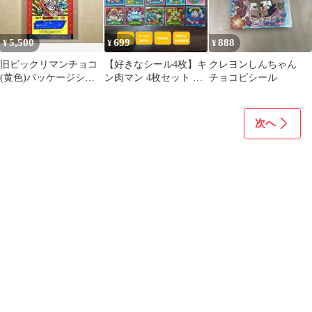
5,500
699
888
¥
¥
¥
旧ビックリマンチョコ
【好きなシール4枚】キ
クレヨンしんちゃん
(黄色)パッケージシー
ン肉マン 4枚セット ロ
チョコビシール
ト ロッテ スーパーゼウ
ッテ ビックリマンチョ
ス 十字架天使
コ コラボ
次へ