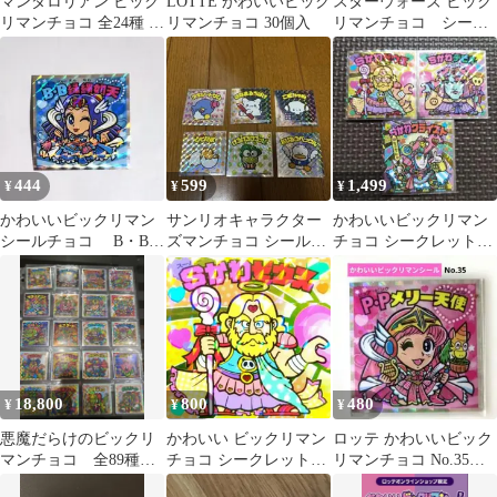
マンダロリアン ビック
LOTTE かわいいビック
スターウォーズ ビック
リマンチョコ 全24種 コ
リマンチョコ 30個入
リマンチョコ シール7
ンプリート セット
枚セット
444
599
1,499
¥
¥
¥
かわいいビックリマン
サンリオキャラクター
かわいいビックリマン
シールチョコ B・B縁
ズマンチョコ シール6
チョコ シークレット
縄如天 No.32
枚
S1 S2 S3 3枚セット
18,800
800
480
¥
¥
¥
悪魔だらけのビックリ
かわいい ビックリマン
ロッテ かわいいビック
マンチョコ 全89種フ
チョコ シークレット2
リマンチョコ No.35
ルコンプリート
枚セット
P・Pメリー天使