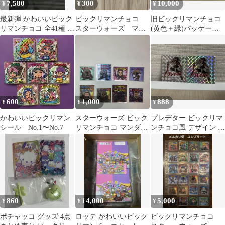
7,580
300
10,000
¥
¥
¥
最新弾 かわいいビック
ビックリマンチョコ
旧ビックリマンチョコ
リマンチョコ 全41種 フ
スターウォーズ マン
(黄色＋緑)パッケージ
ルコンプ
ダロリアン&グローグ
未裁断アンカットシー
ー
ト スーパーゼウス
600
1,000
888
¥
¥
¥
かわいいビックリマン
スターウォーズ ビック
プレデター ビックリマ
シール No.1〜No.7
リマンチョコ マンダロ
ンチョコ風 デザイン 2
リアン シール
枚セット
860
14,000
5,000
¥
¥
¥
ポチャッコ グッズ 4点
ロッテ かわいいビック
ビックリマンチョコ