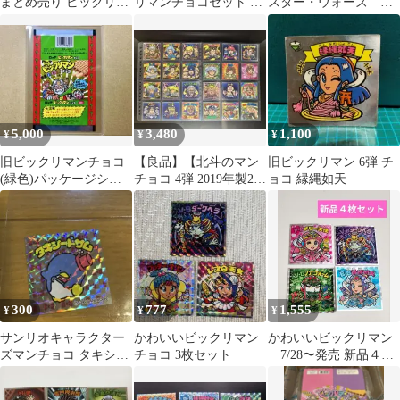
まとめ売り ビックリマ
リマンチョコセット 特
スター・ウォーズ シ
ンチョコ
別シールホルダー付
ール 24枚 セット
1000冊限定品
5,000
3,480
1,100
¥
¥
¥
旧ビックリマンチョコ
【良品】【北斗のマン
旧ビックリマン 6弾 チ
(緑色)パッケージシー
チョコ 4弾 2019年製24
ョコ 縁縄如天
ト ロッテ スーパーゼウ
種コンプセット】
ス 十字架天使
300
777
1,555
¥
¥
¥
サンリオキャラクター
かわいいビックリマン
かわいいビックリマン
ズマンチョコ タキシー
チョコ 3枚セット
7/28〜発売 新品４
ドサム
枚 ｃ