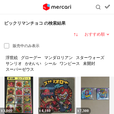
ビックリマンチョコ の検索結果
並び替え
販売中のみ表示
浮世絵
グローグー
マンダロリアン
スターウォーズ
サンリオ
かわいい
シール
ワンピース
未開封
スーパーゼウス
3,000
4,180
7,300
¥
¥
¥