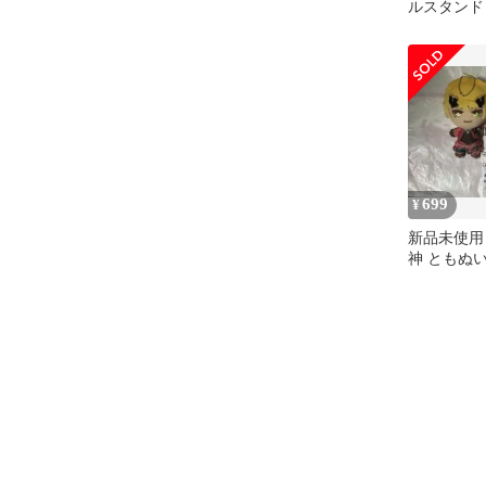
ルスタンド
699
¥
新品未使用 
神 ともぬい