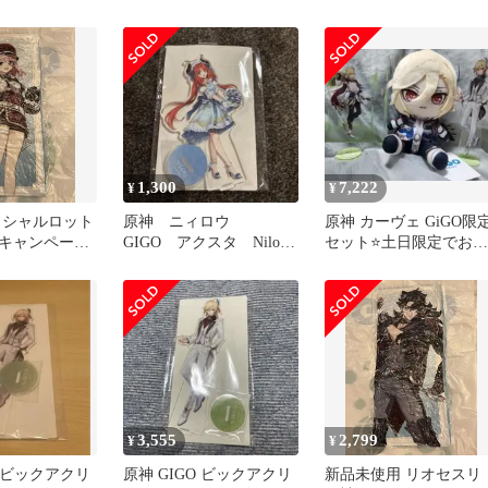
1,300
7,222
¥
¥
 シャルロット
原神 ニィロウ
原神 カーヴェ GiGO限
Oキャンペーン
GIGO アクスタ Nilou
セット⭐土日限定でお値
ション①
アクリルスタンド
段値下げ中！！⭐
3,555
2,799
¥
¥
O ビックアクリ
原神 GIGO ビックアクリ
新品未使用 リオセスリ