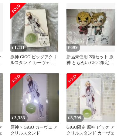
ンド 「原神×GiGOキャン
ペーン～花笑むひとと
き、彩のパーティー～」
1,111
699
¥
¥
ン
原神 GiGO ビッグアクリ
新品未使用 2種セット 原
ィ
ルスタンド カーヴェ 花
神 ともぬい GiGO限定
タ
笑むひととき
➓❶
ン
」
3,333
3,799
¥
¥
ア
原神 × GiGO カーヴェ ア
GIGO限定 原神 ビッグ ア
ェ
クリルスタンド
クリルスタンド カーヴェ