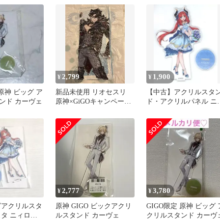
2,799
1,900
¥
¥
 原神 ビッグ ア
新品未使用 リオセスリ
【中古】アクリルスタ
ンド カーヴェ
原神×GiGOキャンペーン
ド・アクリルパネル ニ
ビッグクッション⑤
ロウ ビッグアクリルス
ンド 「原神×GiGOキャ
ペーン～花笑むひとと
き、彩のパーティー～
2,777
3,780
¥
¥
グアクリルスタ
原神 GIGO ビックアクリ
GIGO限定 原神 ビッグ 
スタ ニィロウ
ルスタンド カーヴェ
クリルスタンド カーヴ