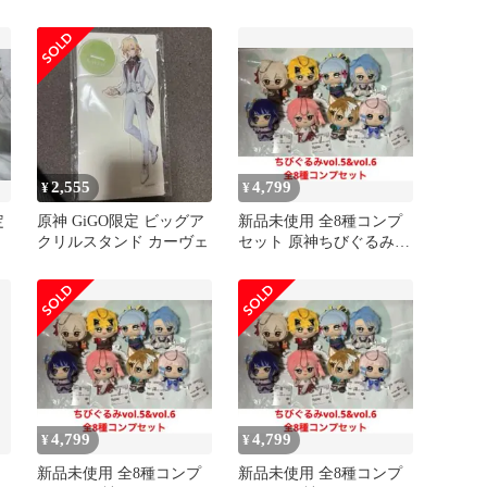
2,555
4,799
¥
¥
定
原神 GiGO限定 ビッグア
新品未使用 全8種コンプ
クリルスタンド カーヴェ
セット 原神ちびぐるみ
vol.5&vol.6①
4,799
4,799
¥
¥
新品未使用 全8種コンプ
新品未使用 全8種コンプ