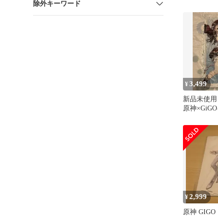
除外キーワード
GiGO限定
3,499
¥
新品未使用
原神×GiG
ビッグクッ
2,999
¥
原神 GIG