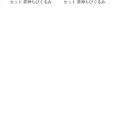
ン
セット 原神ちびぐるみ
セット 原神ちびぐるみ
vol.5&vol.6③
vol.5&vol.6②