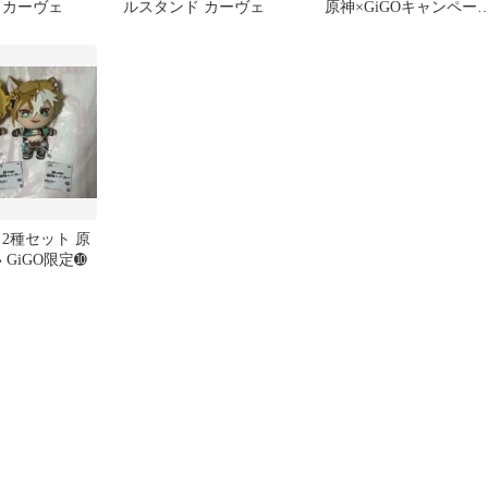
 カーヴェ
ルスタンド カーヴェ
原神×GiGOキャンペー
ビッグクッション⑥
2種セット 原
 GiGO限定➓