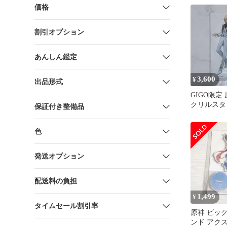
価格
割引オプション
あんしん鑑定
3,600
¥
出品形式
GIGO限定
クリルスタ
保証付き整備品
色
発送オプション
配送料の負担
1,499
¥
タイムセール割引率
原神 ビッ
ンド アク