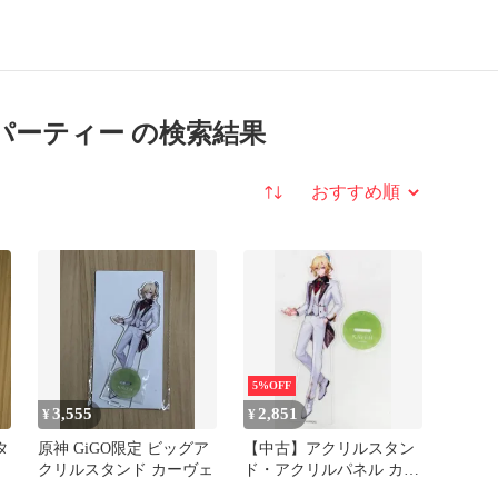
パーティー の検索結果
並び替え
5%OFF
3,555
2,851
¥
¥
タ
原神 GiGO限定 ビッグア
【中古】アクリルスタン
クリルスタンド カーヴェ
ド・アクリルパネル カー
ヴェ ビッグアクリルスタ