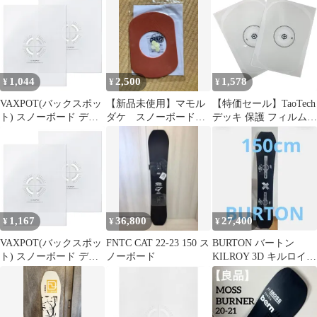
シート スノーボード
ション フィルム VA-
キ 保護 フィルム ビン
VAXPOT(バックスポッ
2858 CLR
ディング バインディン
ト)
グ 透明 VAXPOT バッ
クスポット VA-2858
1,044
2,500
1,578
¥
¥
¥
VAXPOT(バックスポッ
【新品未使用】マモル
【特価セール】TaoTech
ト) スノーボード デッ
ダケ スノーボード保
デッキ 保護 フィルム
キ保護シート プロテク
護プレート
ガード シート プロテク
ション フィルム 【貼り
ションシート 透明 バイ
やすさに一工夫 簡単貼
ンディング 角 ビンディ
付け】 VA-2858 CLR
ング
1,167
36,800
27,400
¥
¥
¥
VAXPOT(バックスポッ
FNTC CAT 22-23 150 ス
BURTON バートン
ト) スノーボード デッ
ノーボード
KILROY 3D キルロイ
キ保護シート プロテク
19-20 スノーボード
ション フィルム VA-
2858 CLR