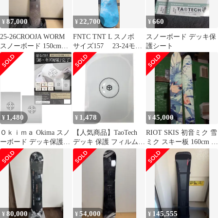
87,000
22,700
660
¥
¥
¥
25-26CROOJA WORM
FNTC TNT L スノボ
スノーボード デッキ保
スノーボード 150cmク
サイズ157 23-24モデ
護シート
ロージャ ワーム
ル ダブルキャンバー
1,480
1,478
45,000
¥
¥
¥
Ｏｋｉｍａ Okima スノ
【人気商品】TaoTech
RIOT SKIS 初音ミク 雪
ーボード デッキ保護シ
デッキ 保護 フィルム
ミク スキー板 160cm ビ
ート穴あけ不要＆薄型
ガード シート プロテク
ンディングセット
0.3mm 傷防止 保護フィ
ションシート 透明 バイ
ルム 透明 取付説明書付
ンディング 角 ビンディ
き (クリア, 2枚入り)
ング
80,000
54,000
145,555
¥
¥
¥