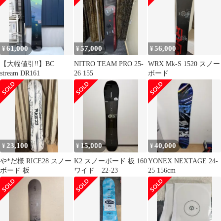
61,000
57,000
56,000
¥
¥
¥
【大幅値引‼️】BC
NITRO TEAM PRO 25-
WRX Mk-S 1520 スノー
stream DR161
26 155
ボード
23,100
15,000
40,000
¥
¥
¥
や*だ様 RICE28 スノー
K2 スノーボード 板 160
YONEX NEXTAGE 24-
ボード 板
ワイド 22-23
25 156cm