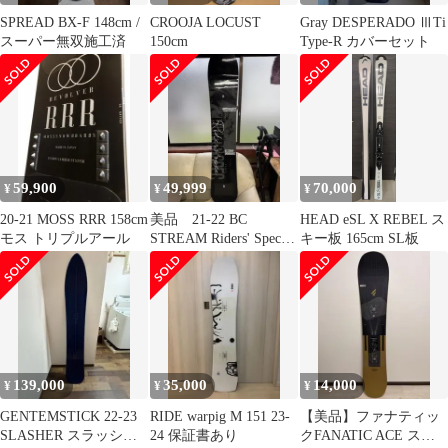
SPREAD BX-F 148cm /
CROOJA LOCUST
Gray DESPERADO ⅢTi
スーパー無双施工済
150cm
Type-R カバーセット
59,900
49,999
70,000
¥
¥
¥
20-21 MOSS RRR 158cm
美品 21-22 BC
HEAD eSL X REBEL ス
モス トリプルアール
STREAM Riders' Spec
キー板 165cm SL板
DR 61
139,000
35,000
14,000
¥
¥
¥
GENTEMSTICK 22-23
RIDE warpig M 151 23-
【美品】ファナティッ
SLASHER スラッシャ
24 保証書あり
クFANATIC ACE スノ