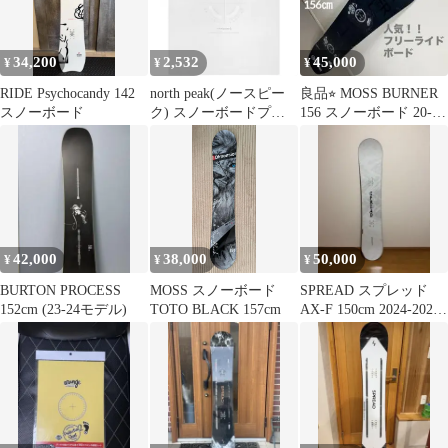
34,200
2,532
45,000
¥
¥
¥
RIDE Psychocandy 142
north peak(ノースピー
良品⭐︎ MOSS BURNER
スノーボード
ク) スノーボードプロ
156 スノーボード 20-21
テクションフィルム デ
フリーライド
ッキ 保護シート【2枚
セット 板の保護 傷つき
軽減】 NP-4240
42,000
38,000
50,000
¥
¥
¥
BURTON PROCESS
MOSS スノーボード
SPREAD スプレッド
152cm (23-24モデル)
TOTO BLACK 157cm
AX-F 150cm 2024-2025
モデル