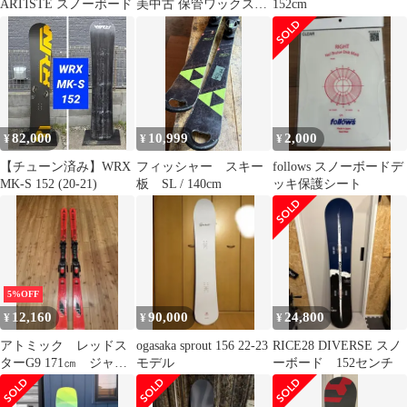
ARTISTE スノーボード
美中古 保管ワックス済
152cm
デッキ全面保護シート
82,000
10,999
2,000
¥
¥
¥
【チューン済み】WRX
フィッシャー スキー
follows スノーボードデ
MK-S 152 (20-21)
板 SL / 140cm
ッキ保護シート
5%OFF
12,160
90,000
24,800
¥
¥
¥
アトミック レッドス
ogasaka sprout 156 22-23
RICE28 DIVERSE スノ
ターG9 171㎝ ジャン
モデル
ーボード 152センチ
ク品