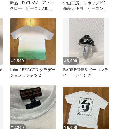
ン
新品 D-CLAW ディー
中山工房トミポップ195
クロー ビーコン230
新品未使用 ビーコン
㎜ ウッド ／ ピンク
カーペンター シービー
フラッシュ
ワン バズー
2,500
3,000
¥
¥
チ
kolor / BEACON グラデー
BAREBONES ビーコンラ
ション Tシャツ 2
イト ジャンク
2,200
6,000
¥
¥