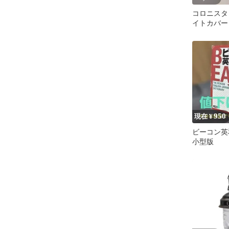
コロニスタ
イトカバー
950
現在 ¥
ビーコン英
小型版