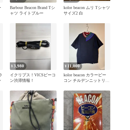
ー
Barbour Beacon Brand Tシ
kolor beacon ムリ Tシャツ
ャツ ライトブルー
サイズ2 白
3,980
11,000
¥
¥
ラ
イクリプス！VICSビーコ
kolor beacon カラービー
ン
ン渋滞情報！
コン チルデンニットリブ
Tシャツ 21ss