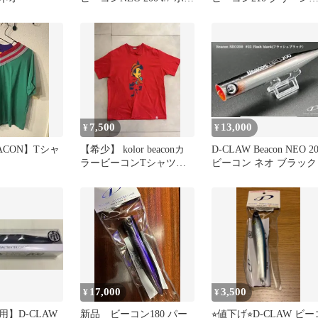
ン
ック
7,500
13,000
¥
¥
BEACON】Tシャ
【希少】 kolor beaconカ
D-CLAW Beacon NEO 2
ラービーコンTシャツ
ビーコン ネオ ブラック
ピノキオ
17,000
3,500
¥
¥
】D-CLAW
新品 ビーコン180 パー
⭐︎値下げ⭐︎D-CLAW ビー