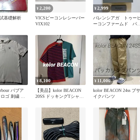
2,200
2,999
¥
¥
試基礎解析
VICSビーコンレシーバー
バレンシアガ トゥー
VIX102
ーコンファームド パ
ファム 2ml サンプル
8,100
11,000
¥
¥
bour バブア
【美品】kolor BEACON
kolor BEACON 24ss ブ
ロゴ 刺繍 半
20SS ドッキングTシャツ
イクパンツ
ツ 白 L
カットソー