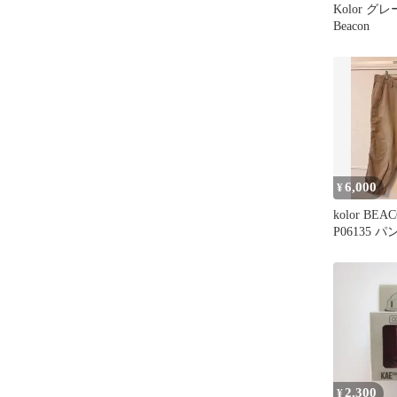
Kolor グ
Beacon
6,000
¥
kolor BEA
P06135 パ
2,300
¥