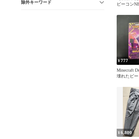
除外キーワード
ビーコンNEO
ックボーン
777
¥
Minecraft D
壊れたビー
6,800
¥