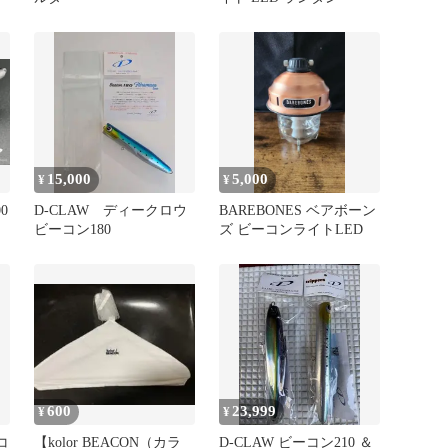
15,000
5,000
¥
¥
00
D-CLAW ディークロウ
BAREBONES ベアボーン
ビーコン180
ズ ビーコンライトLED
600
23,999
¥
¥
コ
【kolor BEACON（カラ
D-CLAW ビーコン210 ＆