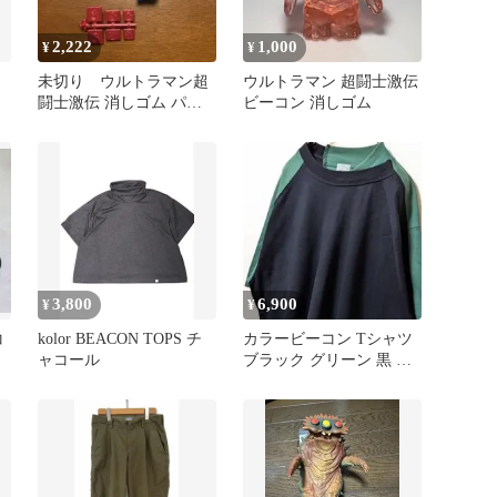
2,222
1,000
¥
¥
未切り ウルトラマン超
ウルトラマン 超闘士激伝
闘士激伝 消しゴム パー
ビーコン 消しゴム
ト8 ビーコン&実況席 青
3,800
6,900
¥
¥
コ
kolor BEACON TOPS チ
カラービーコン Tシャツ
ャコール
ブラック グリーン 黒 緑
古着サイズ2