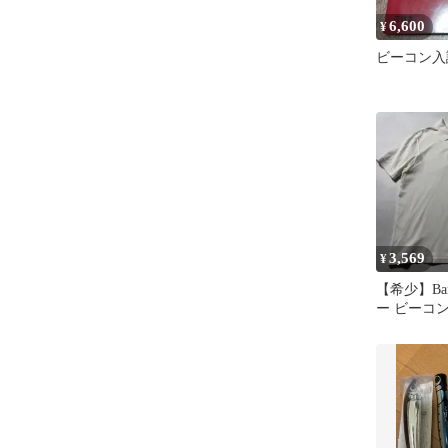
6,600
¥
ビーコン入
3,569
¥
【希少】Bar
ー ビーコン
袖 ポロシャ