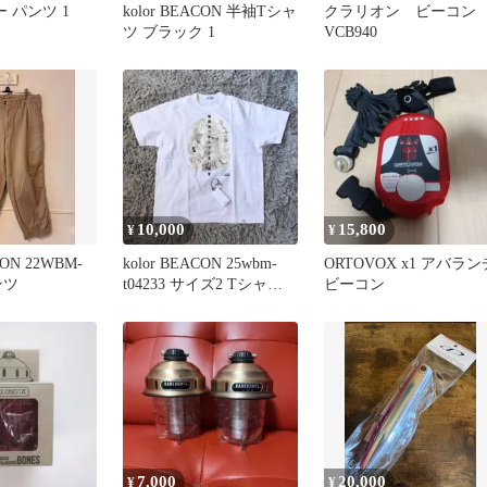
レー パンツ 1
kolor BEACON 半袖Tシャ
クラリオン ビーコ
ツ ブラック 1
VCB940
10,000
15,800
¥
¥
CON 22WBM-
kolor BEACON 25wbm-
ORTOVOX x1 アバラン
ンツ
t04233 サイズ2 Tシャツ
ビーコン
白
7,000
20,000
¥
¥