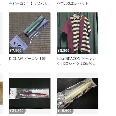
ービーコン）】 ハンガ
バブルス215 セット
ー 非売品！
7,800
8,500
¥
¥
D-CLAW ビーコン 140
kolor BEACON ドッキン
ー
グ ポロシャツ 21SBM-
T06233
21,800
10,600
¥
¥