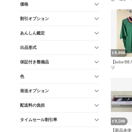
価格
割引オプション
あんしん鑑定
出品形式
8,000
¥
保証付き整備品
【kolor/
ツ
色
発送オプション
配送料の負担
タイムセール割引率
9,500
¥
【新品未使用