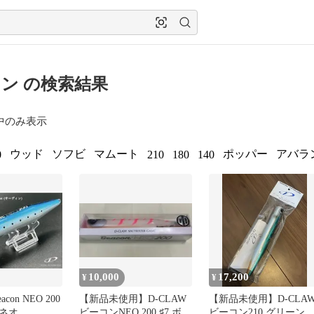
ン の検索結果
中のみ表示
ウッド
ソフビ
マムート
ポッパー
アバラ
0
210
180
140
10,000
17,200
¥
¥
acon NEO 200
【新品未使用】D-CLAW
【新品未使用】D-CLA
ネオ
ビーコンNEO 200 ♯7 ボー
ビーコン210 グリーン