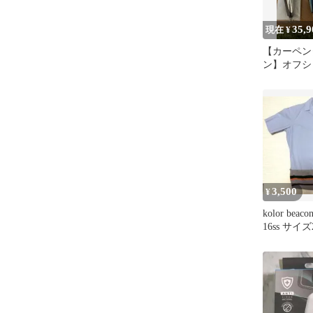
35,9
現在 ¥
【カーペン
ン】オフシ
本セット売
3,500
¥
kolor be
16ss サイズ