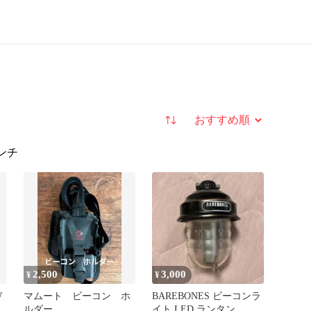
並び替え
ンチ
2,500
3,000
¥
¥
W
マムート ビーコン ホ
BAREBONES ビーコンラ
バ
ルダー
イト LED ランタン