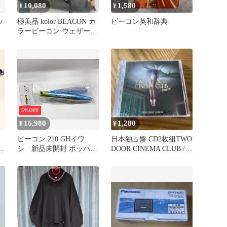
10,080
1,580
¥
¥
ッ
極美品 kolor BEACON カ
ビーコン英和辞典
ラービーコン ウェザー
ショルダーバッグ
5%OFF
16,980
1,280
¥
¥
ビーコン 210 GHイワ
日本独占盤 CD2枚組TWO
貝
シ 新品未開封 ポッパー
DOOR CINEMA CLUB /
ト
ペンシル
Beacon