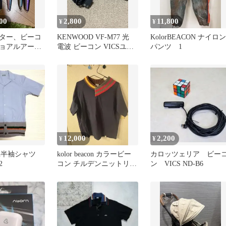
00
2,800
11,800
¥
¥
ター、ビーコ
KENWOOD VF-M77 光
KolorBEACON ナイロン
ョアルアー5
電波 ビーコン VICSユニ
パンツ 1
り
ット
12,000
2,200
¥
¥
acon半袖シャツ
kolor beacon カラービー
カロッツェリア ビー
2
コン チルデンニットリブ
ン VICS ND-B6
Tシャツ 21ss