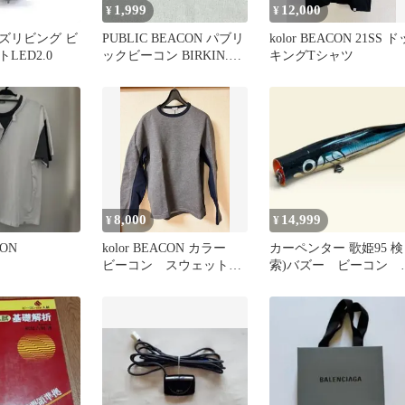
1,999
12,000
¥
¥
ズリビング ビ
PUBLIC BEACON パブリ
kolor BEACON 21SS ド
LED2.0
ックビーコン BIRKIN.2
キングTシャツ
C3
8,000
14,999
¥
¥
CON
kolor BEACON カラー
カーペンター 歌姫95 検
ビーコン スウェット
索)バズー ビーコン 
M
田ルアー パドルベイ