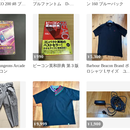
 200 ♯8 ブラ
プルファントム D-
ン 160 ブルーバック
CLAW
990
5,300
¥
¥
ungeons Arcade
ビーコン英和辞典 第３版
Barbour Beacon Brand ポ
コン
ロシャツ Lサイズ ユ
ズド
9,999
1,900
¥
¥