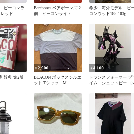
 ビーコンラ
Barebones ベアボーンズ 2
希少 海外モデル ビ
 レッド
個 ビーコンライト カ
コンウッド185-103g
ッパー
2,900
4,100
¥
¥
和辞典 第2版
BEACON ボックスシルエ
トランスフォーマー プ
ット Tシャツ M
イム ジェットビーコ