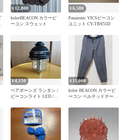
12,800
6,580
¥
¥
ビ
kolorBEACON カラービ
Panasonic VICSビーコン
ル
ーコン スウェット
ユニット CY-TBX55D
4,150
11,000
¥
¥
サ
ベアボーンズ ランタン /
kolor BEACON カラービ
ビーコンライト LED /色
ーコン ベルテッドテーパ
アンティークプロンズ
ードスラックスパンツ