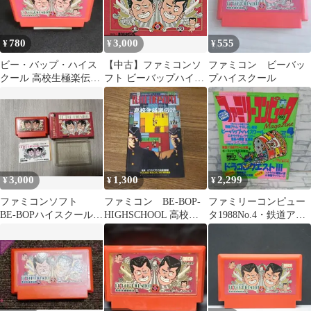
780
3,000
555
¥
¥
¥
ビー・バップ・ハイス
【中古】ファミコンソ
ファミコン ビーバッ
クール 高校生極楽伝
フト ビーバップハイス
プハイスクール
説 ファミコンソフト
クール
3,000
1,300
2,299
¥
¥
¥
ファミコンソフト
ファミコン BE-BOP-
ファミリーコンピュー
BE-BOPハイスクール
HIGHSCHOOL 高校生
タ1988No.4・鉄道アト
高校生極楽伝説
極楽伝説 攻略本
ム・ビーバップハイス
クール