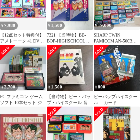
7,980
1,500
19,000
¥
¥
¥
【12点セット特典付】
7321 【当時物】BE-
SHARP TWIN
アメトーーク 41 DVD
BOP-HIGHSCHOOL ビ
FAMICOM AN-500B
ガンダム芸人 ジョジョ
ー・バップ・ハイスク
SHARP ツインファミ
芸人
ール アドレス帳 2個セ
ット 講談社 ヤングマガ
ジン グッズ
2,700
1,500
800
¥
¥
¥
FC ファミコン ゲーム
【当時物】ビー・バッ
ビーバップハイスクー
ソフト 10本セット ジャ
プ・ハイスクール 音楽
ル カード
ンク スーパーマリオ
集 カセットテープ
USA他
K28H-4331