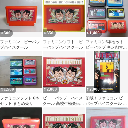
500
550
1,400
¥
¥
¥
ファミコン ビーバッ
ファミコンソフト ビ
ファミコン6本セット
プハイスクール
ーバップハイスクール
ビーバップ キン肉マン
マクロス スターフォー
ス プロレス
1,500
2,800
2,000
¥
¥
¥
ファミコンソフト 6本
ビー・バップ・ハイス
初版！ファミコン ビー
セット まとめ売り
クール 高校生極楽伝
バップハイスクール 講
説 データイースト
談社ヒットブックス
ファミコン チラシ