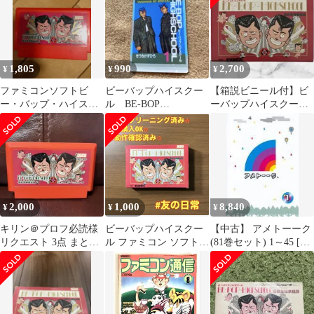
1,805
990
2,700
¥
¥
¥
ファミコンソフトビ
ビーバップハイスクー
【箱説ビニール付】ビ
ー・バップ・ハイスク
ル BE-BOP
ーバップハイスクール
ール
HIGHSCHOOL プラス
高校生極楽伝説ファミ
チックカード
コン FC
2,000
1,000
8,840
¥
¥
¥
キリン＠プロフ必読様
ビーバップハイスクー
【中古】 アメトーーク
リクエスト 3点 まとめ
ル ファミコン ソフト
(81巻セット) 1～45 [レ
商品
箱付き 2-136
ンタル落ち] [DVD]