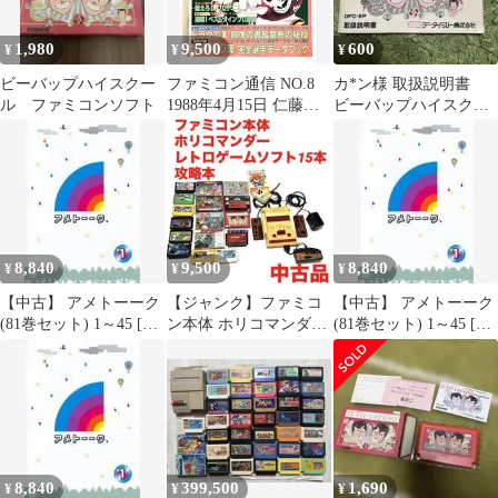
1,980
9,500
600
¥
¥
¥
ビーバップハイスクー
ファミコン通信 NO.8
カ*ン様 取扱説明書
ル ファミコンソフト
1988年4月15日 仁藤優
ビーバップハイスクー
子 聖闘士星矢など
ル 高校生極楽伝説
ファミコン
8,840
9,500
8,840
¥
¥
¥
【中古】 アメトーーク
【ジャンク】ファミコ
【中古】 アメトーーク
(81巻セット) 1～45 [レ
ン本体 ホリコマンダー
(81巻セット) 1～45 [レ
ンタル落ち] [DVD]
レトロゲームソフト15
ンタル落ち] [DVD]
本 攻略本
8,840
399,500
1,690
¥
¥
¥