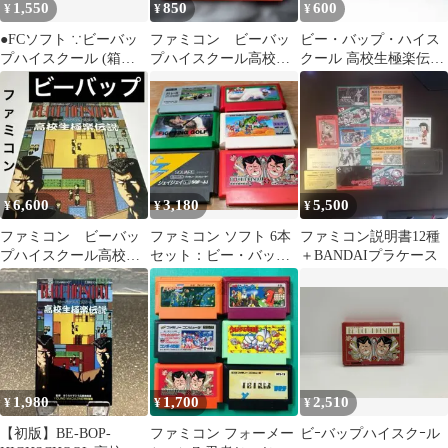
1,550
850
600
¥
¥
¥
●FCソフト ∵ビーバッ
ファミコン ビーバッ
ビー・バップ・ハイス
プハイスクール (箱説
プハイスクール高校生
クール 高校生極楽伝
なし) データイースト
極楽伝説。
説 ファミコン 動作確
ファミコン
認済み FC
6,600
3,180
5,500
¥
¥
¥
ファミコン ビーバッ
ファミコン ソフト 6本
ファミコン説明書12種
プハイスクール高校生
セット：ビー・バッ
＋BANDAIプラケース
極楽伝説 Family
プ・ハイスクール ジェ
Computer
イジェイ 他
1,980
1,700
2,510
¥
¥
¥
【初版】BE-BOP-
ファミコン フォーメー
ビｰバップハイスクｰル