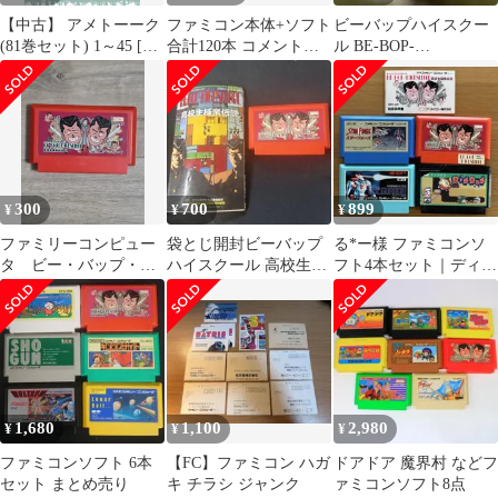
【中古】 アメトーーク
ファミコン本体+ソフト
ビーバップハイスクー
(81巻セット) 1～45 [レ
合計120本 コメント欄
ル BE-BOP-
ンタル落ち] [DVD]
にも記載あり
HIGHSCHOOL 高校生
極楽伝説
300
700
899
¥
¥
¥
ファミリーコンピュー
袋とじ開封ビーバップ
る*ー様 ファミコンソ
タ ビー・バップ・ハ
ハイスクール 高校生極
フト4本セット｜ディグ
イスクール 高校生極楽
楽伝説 ☆ 攻略本 プラ
ダグ ビーバップハイス
伝説
スカセット
クールほか｜動
1,680
1,100
2,980
¥
¥
¥
ファミコンソフト 6本
【FC】ファミコン ハガ
ドアドア 魔界村 などフ
セット まとめ売り
キ チラシ ジャンク
ァミコンソフト8点