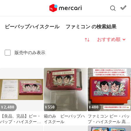
ビーバップハイスクール ファミコン の検索結果
並び替え
販売中のみ表示
2,480
550
480
¥
¥
¥
【良品、完品】ビー・
箱のみ ビーバップハ
ファミコン ビー・バッ
バップ・ハイスクール
イスクール
プ・ハイスクール 高校
ファミコン FC
生極楽伝説