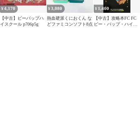
4,170
3,080
1,400
¥
¥
¥
【中古】ビーバップハ
熱血硬派くにおくん な
【中古】攻略本FC FC
イスクール p706p5g
どファミコンソフト8点
ビー・バップ・ハイス
クール高校生極楽伝説
講談社ヒットブックス9