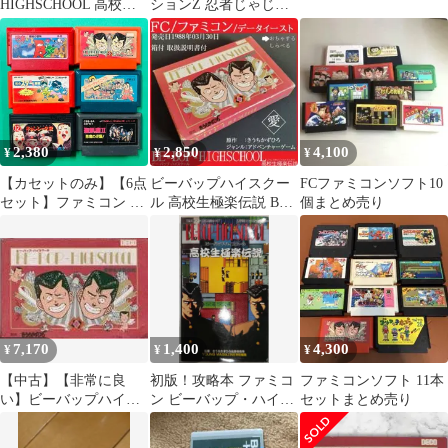
HIGHSCHOOL 高校生
ションZ 忍者じゃじゃ
極楽伝説 攻略本
丸くん トランスフォー
マー他全6個
2,380
2,850
4,100
¥
¥
¥
【カセットのみ】【6点
ビーバップハイスクー
FCファミコンソフト10
セット】ファミコン 忍
ル 高校生極楽伝説 BE-
個まとめ売り
者くん 魔城の冒険 ビ
BOP-HIGHSCHOOL FC
ー・バップ・ハイスク
ール 高校生極楽伝説 花
のスター街道 スーパー
チャイニーズ2 キョン
シーズ2 聖飢魔II 悪魔
の逆襲！ FC
7,170
1,400
4,300
¥
¥
¥
【中古】【非常に良
初版！攻略本 ファミコ
ファミコンソフト 11本
い】ビーバップハイス
ン ビーバップ・ハイス
セットまとめ売り
クール p706p5g
クール 高校生極楽伝説
講談社