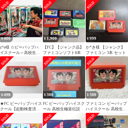
400
1,900
999
¥
¥
¥
z*e様 ☆ビーバップハ
【FC】【ジャンク品】
か*き様 【ジャンク】
イスクール～高校生極
ファミコンソフト8本
ファミコン 3本 セット
楽伝説～
498
300
300
¥
¥
¥
★FC ビーバップハイス
FC ビーバップハイスク
ファミコン ビーバップ
クール【起動検査済
ール 高校生極楽伝説
ハイスクール 高校生極
み】ファミコン
楽伝説