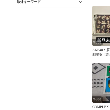
除外キーワード
1973
500
¥
AKB48：唇に
劇場盤【新
+宮脇咲良
680
¥
COMPLEX 