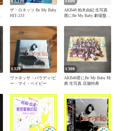
3,100
600
¥
¥
ザ・ロネッツ Be My Baby
AKB48 柏木由紀 生写真
D
HIT-233
唇にBe My Baby 劇場盤 3
種コンプ
320
300
¥
¥
ヴァネッサ・パラディ/ビ
AKB48君にBe My Baby 特
ー・マイ・ベイビー
典 生写真 店舗特典