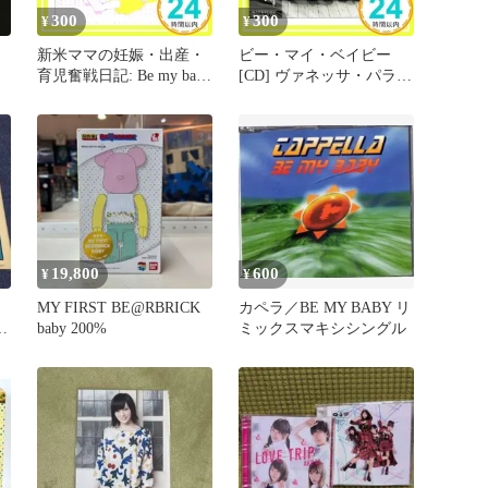
300
300
¥
¥
新米ママの妊娠・出産・
ビー・マイ・ベイビー
育児奮戦日記: Be my baby
[CD] ヴァネッサ・パラデ
[Dec 15, 1994] やまいし
ィ_02
のりこ_02
19,800
600
¥
¥
MY FIRST BE@RBRICK
カペラ／BE MY BABY リ
ル
baby 200%
ミックスマキシシングル