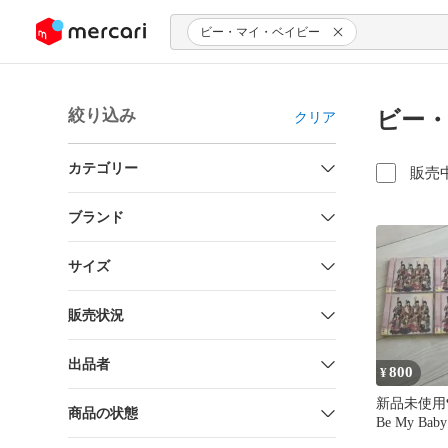
ンツにスキップ
ビー・マイ・ベイビー
絞り込み
ビー・
クリア
カテゴリー
販売
ブランド
サイズ
販売状況
出品者
800
¥
新品未使用❣️
商品の状態
Be My Bab
枚セット