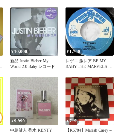
45『ビー・マイ・ベイビ
Be My Baby
ー』
10,000
1,700
¥
¥
新品 Justin Bieber My
レゲエ 激レア BE MY
World 2.0 Baby レコード
BABY THE MARVELS オ
リジナル盤
9,999
719
¥
¥
中島健人 香水 KENTY
【K6784】Mariah Carey –