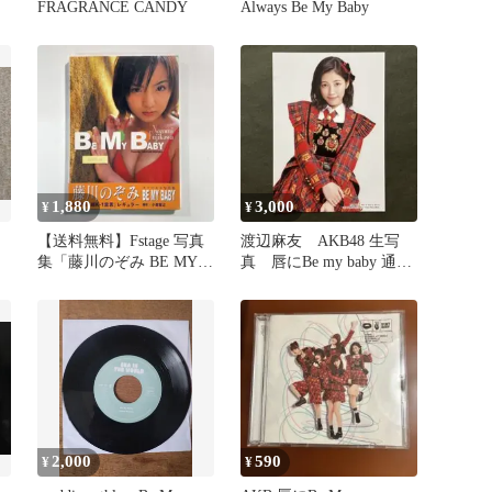
FRAGRANCE CANDY
Always Be My Baby
1,880
3,000
¥
¥
【送料無料】Fstage 写真
渡辺麻友 AKB48 生写
集「藤川のぞみ BE MY
真 唇にBe my baby 通常
BABY」
盤
2,000
590
¥
¥