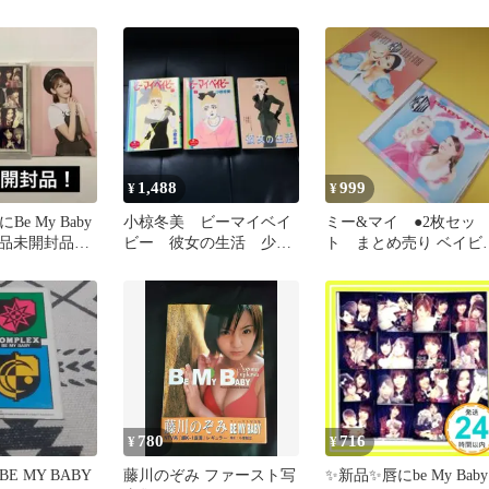
DVD
1,488
999
¥
¥
Be My Baby
小椋冬美 ビーマイベイ
ミー&マイ ●2枚セッ
品未開封品】
ビー 彼女の生活 少女
ト まとめ売り ベイビ
 生写真
コミック
ー・ボーイ
780
716
¥
¥
BE MY BABY
藤川のぞみ ファースト写
✨新品✨唇にbe My Baby