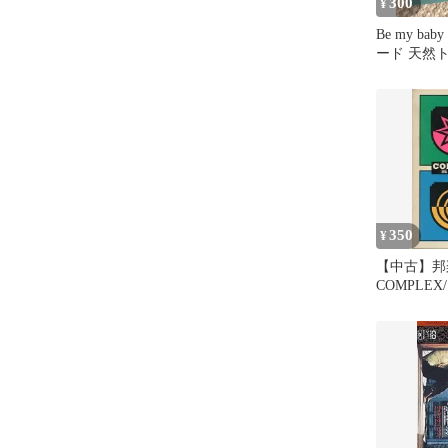
300
¥
Be my b
ード 天然
モン&さつ
350
¥
【中古】邦楽
COMPLE
ベイビー