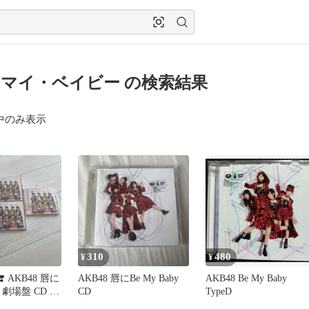
マイ・ベイビー の検索結果
中のみ表示
310
480
¥
¥
 AKB48 唇に
AKB48 唇にBe My Baby
AKB48 Be My Baby
y 劇場盤 CD 5
CD
TypeD