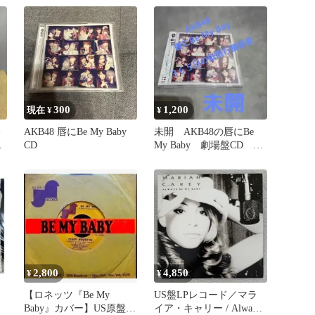
300
1,200
現在 ¥
¥
＠
AKB48 唇にBe My Baby
未開 AKB48の唇にBe
CD
My Baby 劇場盤CD
365日の紙飛行機 録音
ァ
送
2,800
4,850
¥
¥
【ロネッツ『Be My
US盤LPレコード／マラ
Baby』カバー】US原盤
イア・キャリー / Always