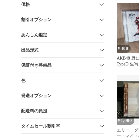
価格
割引オプション
あんしん鑑定
300
¥
出品形式
AKB48 唇に
TypeD 生
保証付き整備品
色
発送オプション
配送料の負担
1,000
¥
タイムセール割引率
エリー・グ
ー・マイ