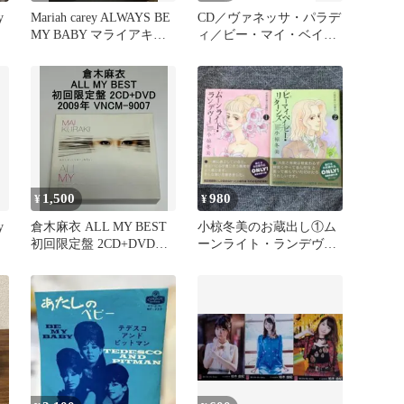
y
Mariah carey ALWAYS BE
CD／ヴァネッサ・パラデ
MY BABY マライアキャ
ィ／ビー・マイ・ベイビ
リー
ー
1,500
980
¥
¥
y
倉木麻衣 ALL MY BEST
小椋冬美のお蔵出し①ム
初回限定盤 2CD+DVD
ーンライト・ランデヴ
VNCM-9007
ー ②ビーマイベイビ
ー・リターンズ