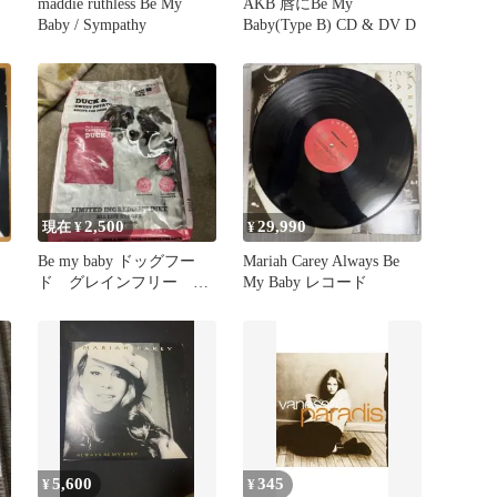
maddie ruthless Be My
AKB 唇にBe My
Baby / Sympathy
Baby(Type B) CD & DV D
2,500
29,990
現在 ¥
¥
Be my baby ドッグフー
Mariah Carey Always Be
ド グレインフリー
My Baby レコード
2.27キロ
5,600
345
¥
¥