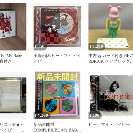
850
3,200
¥
¥
Be My Baby
美舞丙比/ビー・マイ・ベ
中古品 カード付き BE
写真付き
イビー
RBRICK ベアブリック
100% シリーズ15 CUTE
My First B@BY マイフ
ースト ベイビー 千秋 
料込み
4,200
300
¥
¥
リニッチ★ビ
新品未開封
ビー・マイ・ベイビー
・ベイビー
COMPLEX/BE MY BABY