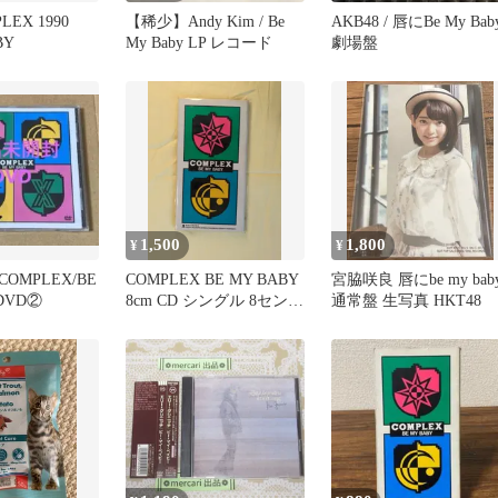
LEX 1990
【稀少】Andy Kim / Be
AKB48 / 唇にBe My Bab
BY
My Baby LP レコード
劇場盤
1,500
1,800
¥
¥
OMPLEX/BE
COMPLEX BE MY BABY
宮脇咲良 唇にbe my bab
 DVD②
8cm CD シングル 8センチ
通常盤 生写真 HKT48
CD 吉川晃司 布袋寅泰 東
芝EMI XT10-5036 邦楽 80
年代 昭和 レトロ コレク
ション 8cmCD 管理AU-
D-061