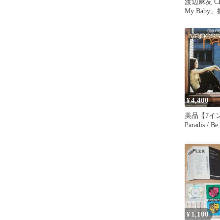
渡辺麻友 C
My Bab
定販売生写
4,400
¥
美品【7インチ
Paradis / B
1,100
¥