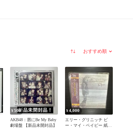
並び替え
500
4,000
¥
¥
AKB48：唇にBe My Baby
エリー・グリニッチ ビ
劇場盤 【新品未開封品】
ー・マイ・ベイビー 紙ジ
ャケット CD