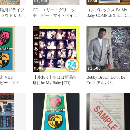
1,190
880
¥
¥
aby 猫用ドライフ
CD エリー・グリニッ
コンプレックス Be My
トラウト＆サー
チ ビー・マイ・ベイビ
Baby COMPLEX 8cm C
まいも
ー 帯付 ELLIE
シングル
GREENWICH LET IT
BE WRITTEN, LET IT
BE SUNG
300
2,500
¥
¥
 VHS
【帯あり】✨ほぼ新品✨
Bobby Brown Don't Be
X/ビー・マイ・
唇にbe My Baby [CD]
Cruel アルバム
AKB48_06