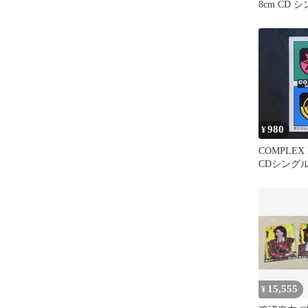
8cm CD 
980
¥
COMPLEX 
CDシングル
袋寅泰
15,555
¥