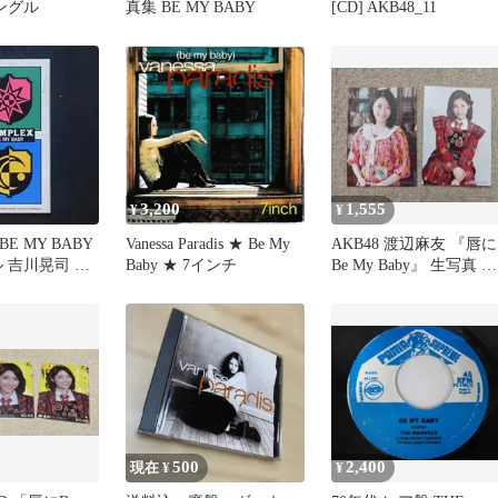
シングル
真集 BE MY BABY
[CD] AKB48_11
3,200
1,555
¥
¥
BE MY BABY
Vanessa Paradis ★ Be My
AKB48 渡辺麻友 『唇に
 吉川晃司 布
Baby ★ 7インチ
Be My Baby』 生写真 通
常盤 2種コンプ
500
2,400
現在 ¥
¥