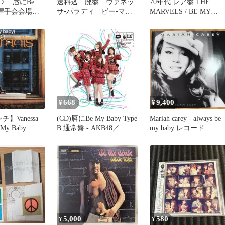
D 「唇にBe
送料込 廃盤 ヴァネッ
70年代 レア盤 THE
y」握手会会場限
サ•パラディ ビー•マイ•
MARVELS / BE MY
真 3枚コンプ
ベイビー レニクラ 日
BABY
本盤
668
9,400
¥
¥
】Vanessa
(CD)唇にBe My Baby Type
Mariah carey - always be
e My Baby
B 通常盤 - AKB48／
my baby レコード
AKB48
5,000
580
¥
¥