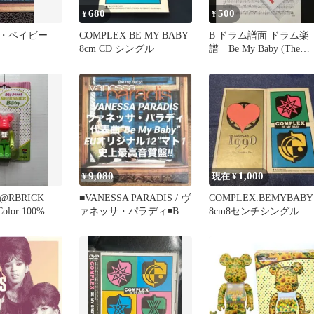
680
500
¥
¥
・ベイビー
COMPLEX BE MY BABY
B ドラム譜面 ドラム楽
8cm CD シングル
譜 Be My Baby (The
Ronettes)
9,080
1,000
¥
現在 ¥
BE@RBRICK
■VANESSA PARADIS / ヴ
COMPLEX.BEMYBABY
Color 100%
ァネッサ・パラディ◾️Be
8cm8センチシング
My Baby
吉川晃司 布袋寅泰