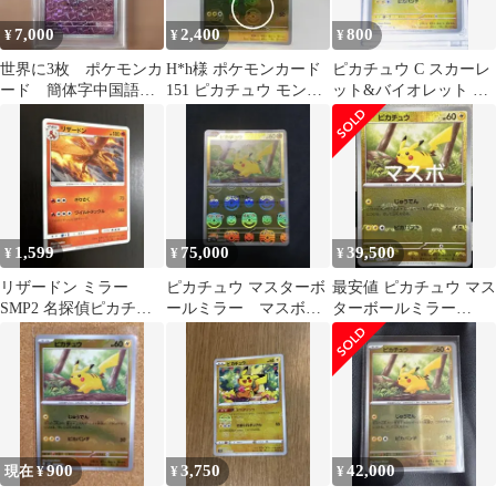
7,000
2,400
800
¥
¥
¥
世界に3枚 ポケモンカ
H*h様 ポケモンカード
ピカチュウ C スカーレ
ード 簡体字中国語
151 ピカチュウ モンス
ット&バイオレット 強
CBB3 ピクシー PSA10
ターボールミラー エラ
化拡張パック ポケモン
ーカード
カード15…
1,599
75,000
39,500
¥
¥
¥
リザードン ミラー
ピカチュウ マスターボ
最安値 ピカチュウ マス
SMP2 名探偵ピカチュ
ールミラー マスボ
ターボールミラー
ウ きりさく ワイルドタ
ポケモンカード151 美
025/165 ポケモンカード
ックル
品
151
900
3,750
42,000
現在 ¥
¥
¥