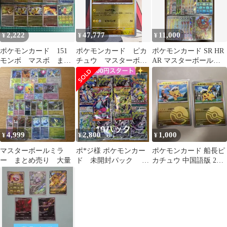
2,222
47,777
11,000
¥
¥
¥
ポケモンカード 151
ポケモンカード ピカ
ポケモンカード SR HR
モンボ マスボ まと
チュウ マスターボー
AR マスターボールミ
め売り！
ルミラー
ラー まとめ売り 33枚
4,999
2,800
1,000
¥
¥
¥
マスターボールミラ
ポ*ジ様 ポケモンカー
ポケモンカード 船長ピ
ー まとめ売り 大量
ド 未開封パック 絶
カチュウ 中国語版 2枚
版 まとめ売り 計10
セット ボールミラー
パック バラエ