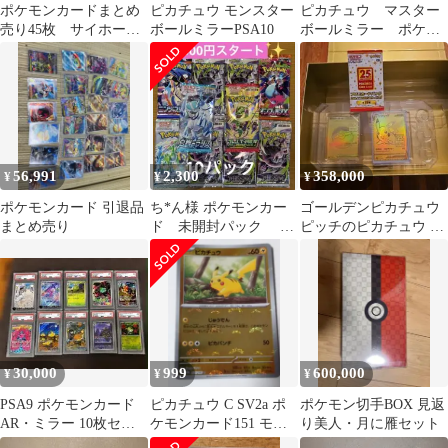
ポケモンカードまとめ
ピカチュウ モンスター
ピカチュウ マスター
売り45枚 サイホーン
ボールミラーPSA10
ボールミラー ポケモ
のみマスターボールミ
ンカードゲーム まとめ
ラー
売り
56,991
2,300
358,000
¥
¥
¥
ポケモンカード 引退品
ち*ん様 ポケモンカー
ゴールデンピカチュウ
まとめ売り
ド 未開封パック 絶
ピッチのピカチュウ ス
版 まとめ売り 計10
トエメBOX 他 【未開
パック バラエ
封プロモ有】
30,000
999
600,000
¥
¥
¥
PSA9 ポケモンカード
ピカチュウ C SV2a ポ
ポケモン切手BOX 見返
AR・ミラー 10枚セッ
ケモンカード151 モン
り美人・月に雁セット
ト
ボミラー