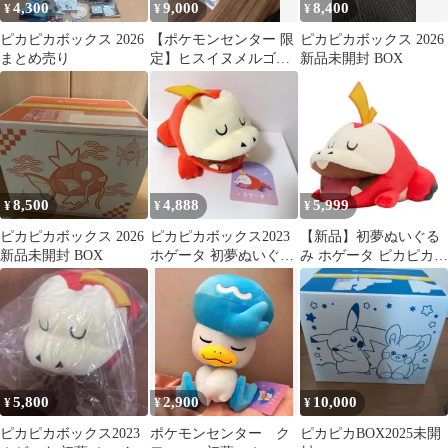
4,300
9,000
8,400
¥
¥
¥
ピカピカボックス 2026
【ポケモンセンター 限
ピカピカボックス 2026
まとめ売り
定】ヒスイヌメルゴン
新品未開封 BOX
ぬいぐるみ
8,500
4,888
5,999
¥
¥
¥
ピカピカボックス 2026
ピカピカボックス2023
【新品】初夢ぬいぐる
新品未開封 BOX
ホゲータ 初夢ぬいぐる
み ホゲータ ピカピカボ
み ポケモン
ックス
5,800
2,900
10,000
¥
¥
¥
ピカピカボックス2023
ポケモンセンター ク
ピカピカBOX2025未開