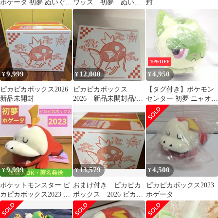
ホゲータ 初夢 ぬいぐる
ワッス 初夢 ぬいぐ
封
み未開封タグ付き
るみ
10%OFF
9,999
12,000
4,950
¥
¥
¥
ピカピカボックス2026
ピカピカボックス
【タグ付き】ポケモン
新品未開封
2026 新品未開封品/納
センター 初夢 ニャオハ
品書付き
2023年 ぬいぐるみ
9,999
13,579
4,500
¥
¥
¥
ポケットモンスター ピ
おまけ付き ピカピカ
ピカピカボックス2023
カピカボックス2023 ホ
ボックス 2026 ピカチ
ホゲータ
ゲータ 初夢 ぬいぐるみ
ュウ おまけ多数
タグ付