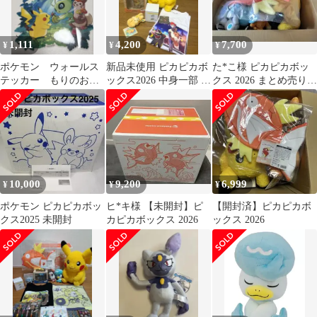
1,111
4,200
7,700
¥
¥
¥
ポケモン ウォールス
新品未使用 ピカピカボ
た*こ様 ピカピカボッ
テッカー もりのおく
ックス2026 中身一部 6
クス 2026 まとめ売り
りもの
点セット
完全未使用
10,000
9,200
6,999
¥
¥
¥
ポケモン ピカピカボッ
ヒ*キ様 【未開封】ピ
【開封済】ピカピカボ
クス2025 未開封
カピカボックス 2026
ックス 2026