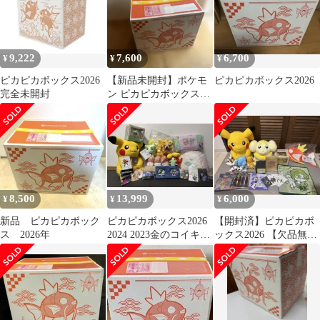
9,222
7,600
6,700
¥
¥
¥
ピカピカボックス2026
【新品未開封】ポケモ
ピカピカボックス2026
完全未開封
ン ピカピカボックス
2026
8,500
13,999
6,000
¥
¥
¥
新品 ピカピカボック
ピカピカボックス2026
【開封済】ピカピカボ
ス 2026年
2024 2023金のコイキン
ックス2026 【欠品無
グ ポケモン福袋
し】