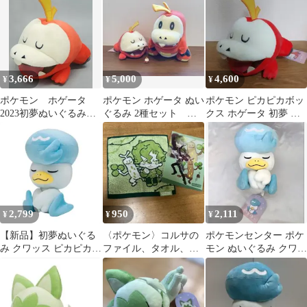
2023
カボックス2023」
3,666
5,000
4,600
¥
¥
¥
ポケモン ホゲータ
ポケモン ホゲータ ぬい
ポケモン ピカピカボッ
2023初夢ぬいぐるみ
ぐるみ 2種セット ぽ
クス ホゲータ 初夢 ぬ
「ピカピカボックス
てはぐクッション
いぐるみ 2023
2023」
2023初夢
2,799
950
2,111
¥
¥
¥
【新品】初夢ぬいぐる
〈ポケモン〉コルサの
ポケモンセンター ポケ
み クワッス ピカピカボ
ファイル、タオル、キ
モン ぬいぐるみ クワッ
ックス
ーホルダー
ス