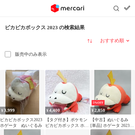
ピカピカボックス 2023 の検索結果
並び替え
販売中のみ表示
5%OFF
3,999
4,400
2,850
¥
¥
¥
ピカピカボックス2023
【タグ付き】ポケモン
【中古】ぬいぐるみ
ホゲータ ぬいぐるみ
ピカピカボックス ホゲ
[単品] ホゲータ 2023初
ータ 初夢 ぬいぐるみ
夢ぬいぐるみ 「ピカピ