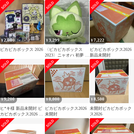
2,000
3,299
7,222
¥
¥
¥
ピカピカボックス 2026
〈ピカピカボックス
ピカピカボックス2026
2023〉ニャオハ 初夢 ぬ
新品未開封
いぐるみ
9,200
8,000
8,500
¥
¥
¥
ヒ*キ様 新品未開封 ピ
ピカピカボックス2026
未開封ピカピカボック
カピカボックス2026 ポ
未開封
ス2026
ケモン