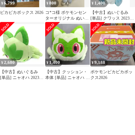
6,799
800
1,400
¥
¥
¥
ピカピカボックス 2026
コ*コ様 ポケモンセン
【中古】ぬいぐるみ
ターオリジナル ぬいぐ
[単品] クワッス 2023初
るみ ヒスイニューラ
夢ぬいぐるみ 「ピカピ
2022年
カボックス2023」
2,680
1,400
9,188
¥
¥
¥
【中古】ぬいぐるみ
【中古】クッション・
ポケモンピカピカボッ
[単品] ニャオハ 2023初
本体 [単品] ニャオハ ふ
クス2026
夢ぬいぐるみ 「ピカピ
わふわフェイスクッシ
カボックス2023」
ョン 「ポケットモンス
ター ピカピカボックス
2024」 ポケモンセンタ
ー限定