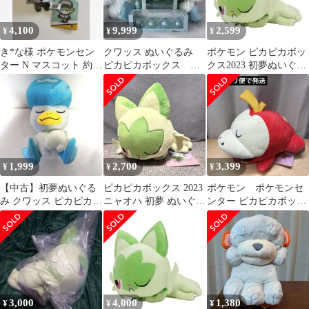
4,100
9,999
2,599
¥
¥
¥
き*な様 ポケモンセン
クワッス ぬいぐるみ
ポケモン ピカピカボッ
ター N マスコット 約
ピカピカボックス 初
クス2023 初夢ぬいぐる
15cm
夢 まいごのクワッ
み ニャオハ タグ付き
ス フィギュア 小物
1,999
2,700
3,399
¥
¥
¥
【中古】初夢ぬいぐる
ピカピカボックス 2023
ポケモン ポケモンセ
み クワッス ピカピカボ
ニャオハ 初夢 ぬいぐる
ンター ピカピカボック
ックス
み
ス ホゲータ ぬいぐるみ
3,000
4,000
1,380
¥
¥
¥