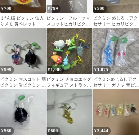
700
799
500
¥
¥
¥
ま*ん様 ピクミン 缶入
ピクミン フルーツマ
ピクミン めじるしアク
りメモ 黄ペレット
スコットヒカリピクミ
セサリー ヒカリピクミ
ン
ン ②
999
1,000
1,075
¥
¥
¥
ピクミン マスコット 羽
ピクミン チョコエッグ
ピクミンめじるしアク
ピクミン 岩ピクミン セ
フィギュア ストラッ
セサリー ガチャ 青ピク
ット
プ セット
ミン 白ピクミン 2点セ
ット
560
600
3,444
¥
¥
¥