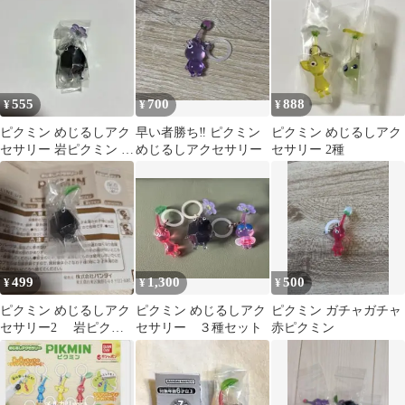
555
700
888
¥
¥
¥
ピクミン めじるしアク
早い者勝ち‼️ ピクミン
ピクミン めじるしアク
セサリー 岩ピクミン ガ
めじるしアクセサリー
セサリー 2種
チャ
499
1,300
500
¥
¥
¥
ピクミン めじるしアク
ピクミン めじるしアク
ピクミン ガチャガチャ
セサリー2 岩ピクミ
セサリー ３種セット
赤ピクミン
ン ガチャ バンダイ