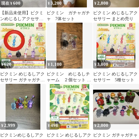
600
3,200
2,800
現在 ¥
¥
¥
【新品未使用】ピクミ
ピクミン ガチャガチ
ピクミン めじるしアク
ンめじるしアクセサリ
ャ 7体セット
セサリー まとめ売り
ー羽ピクミン2個セット
620
1,100
3,000
¥
¥
¥
ピクミン めじるしアク
ピクミン めじるしチ
ピクミン めじるしアク
セサリー ガチャガチャ
ャーム ２個セット 岩
セサリー 5種セット
青ピクミン
ピクミン、むらさきピ
クミン
2,999
498
2,000
¥
¥
¥
ピクミンめじるしアク
ピクミン めじるしアク
ピクミン ガチャガチャ