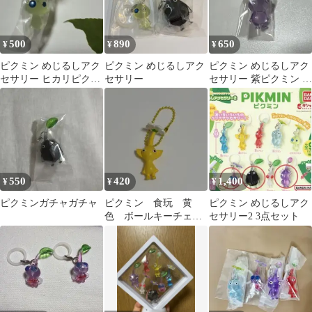
500
890
650
¥
¥
¥
ピクミン めじるしアク
ピクミン めじるしアク
ピクミン めじるしアク
セサリー ヒカリピクミ
セサリー
セサリー 紫ピクミン ガ
ン
チャ
550
420
1,400
¥
¥
¥
ピクミンガチャガチャ
ピクミン 食玩 黄
ピクミン めじるしアク
色 ボールキーチェー
セサリー2 3点セット
ン