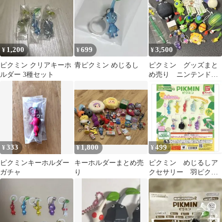
1,200
699
3,500
¥
¥
¥
ピクミン クリアキーホ
青ピクミン めじるし
ピクミン グッズまと
ルダー 3種セット
め売り ニンテンドー
ストア チョコエッ
グ めじるしチャーム
333
1,800
499
¥
¥
¥
ピクミンキーホルダー
キーホルダーまとめ売
ピクミン めじるしア
ガチャ
り
クセサリー 羽ピクミ
ン