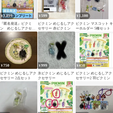
3,899
599
1,100
¥
¥
¥
『匿名発送』ピクミ
ピクミン めじるしアク
ピクミン マスコット キ
ン めじるしアクセサ
セサリー 赤ピクミン
ーホルダー 5種セット
リー1 全7種 コンプリ
ート ガチャガチャ
750
999
450
¥
¥
¥
ピクミン めじるしアク
氷ピクミン めじるしア
ピクミン めじるしアク
セサリー 2点セット
クセサリー
セサリー2 羽ピクミン