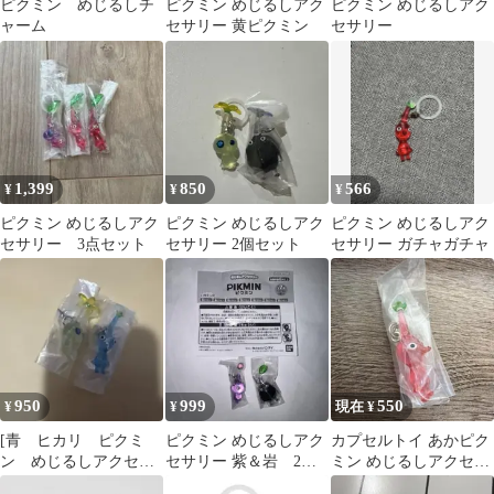
ピクミン めじるしチ
ピクミン めじるしアク
ピクミン めじるしアク
ャーム
セサリー 黄ピクミン
セサリー
1,399
850
566
¥
¥
¥
ピクミン めじるしアク
ピクミン めじるしアク
ピクミン めじるしアク
セサリー 3点セット
セサリー 2個セット
セサリー ガチャガチャ
950
999
550
¥
¥
現在 ¥
[青 ヒカリ ピクミ
ピクミン めじるしアク
カプセルトイ あかピク
ン めじるしアクセサ
セサリー 紫＆岩 2個
ミン めじるしアクセサ
リー ２点 セット
セット
リー