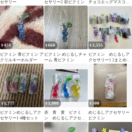
セサリー
セサリー2 岩ピクミン
チョコエッグマスコッ
ト フィギュア 大量セッ
ト
450
660
3,555
¥
¥
¥
ピクミン 青ピクミン ア
ピクミン めじるしチャ
ピクミン めじるしア
クリルキーホルダー
ーム 青ピクミン
クセサリー1 2まとめ売
り 岩 ヒカリ 赤 ピ
ンク 紫
1,777
1,900
500
¥
¥
¥
ピクミンめじるしアク
赤 青 黄 ピクミ
めじるしアクセサリー
セサリー1 4種セット
ン めじるしアクセサ
ピクミン
リー ３点 セット
ガチャ