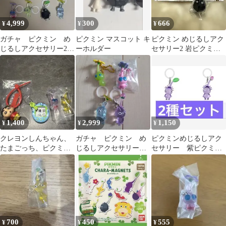
4,999
300
666
¥
¥
¥
ガチャ ピクミン め
ピクミン マスコット キ
ピクミン めじるしアク
じるしアクセサリー2
ーホルダー
セサリー2 岩ピクミン
全9種類 コンプリート
ガチャ
1,400
2,999
1,150
¥
¥
¥
クレヨンしんちゃん、
ガチャ ピクミン め
ピクミンめじるしアク
たまごっち、ピクミ
じるしアクセサリー
セサリー 紫ピクミン2
ン ガチャまとめ売り
キーホルダー
種
700
450
555
¥
¥
¥