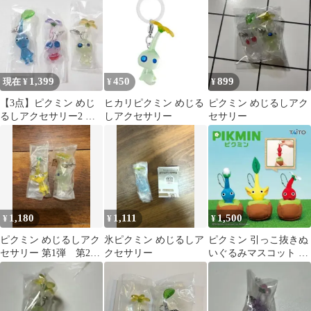
ガチャ
1,399
450
899
現在 ¥
¥
¥
【3点】ピクミン めじ
ヒカリピクミン めじる
ピクミン めじるしアク
るしアクセサリー2 ガ
しアクセサリー
セサリー
チャ
1,180
1,111
1,500
¥
¥
¥
ピクミン めじるしアク
氷ピクミン めじるしア
ピクミン 引っこ抜きぬ
セサリー 第1弾 第2
クセサリー
いぐるみマスコット 3
弾 黄、ヒカリピクミ
種セット
ン 2点 ガチャ