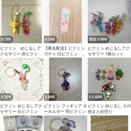
799
500
900
¥
¥
現在 ¥
ピクミン めじるしア
【匿名配送】ピクミン
ピクミン めじるしアク
クセサリー 赤ピクミン
ガチャ 白ピクミン 新
セサリー 5個セット
キーホルダー 黄ピクミ
品未開封
ン
399
400
1,600
¥
¥
¥
ピクミン めじるしアク
ピクミン フィギュア キ
ピクミン めじるし その
セサリー 白ピクミン
ーホルダー 羽ピクミン
他まとめ売り