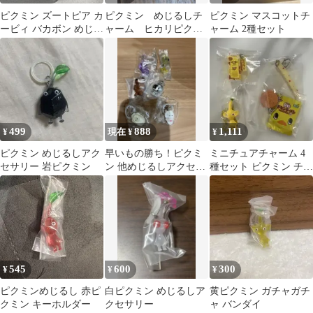
ピクミン ズートピア カ
ピクミン めじるしチ
ピクミン マスコットチ
ービィ バカボン めじる
ャーム ヒカリピクミ
ャーム 2種セット
しアクセサリー 4点セ
ン
ット
499
888
1,111
¥
現在 ¥
¥
ピクミン めじるしアク
早いもの勝ち！ピクミ
ミニチュアチャーム 4
セサリー 岩ピクミン
ン 他めじるしアクセサ
種セット ピクミン チキ
リーまとめ売 6点セッ
ンラーメン他 イエロ
ト
ー黄色セット
545
600
300
¥
¥
¥
ピクミンめじるし 赤ピ
白ピクミン めじるしア
黄ピクミン ガチャガチ
クミン キーホルダー
クセサリー
ャ バンダイ