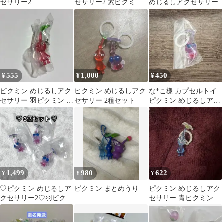
セサリー2
セサリー2 紫ピクミン
めじるしアクセサリー
岩ピクミン ガチャ
555
1,000
450
¥
¥
¥
ピクミン めじるしアク
ピクミン めじるしアク
な*こ様 カプセルトイ
セサリー 羽ピクミン ガ
セサリー 2種セット
ピクミン めじるしアク
チャ
セサリー
1,499
980
622
¥
¥
¥
♡ピクミン めじるしア
ピクミン まとめうり
ピクミン めじるしアク
クセサリー2♡羽ピクミ
セサリー 青ピクミン
ン 3個セット♡ガチャ
♡