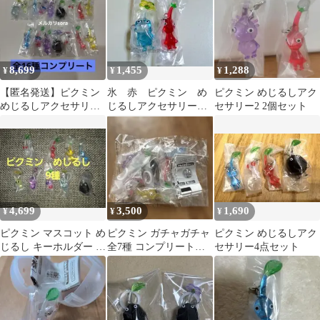
8,699
1,455
1,288
¥
¥
¥
【匿名発送】ピクミン
氷 赤 ピクミン め
ピクミン めじるしアク
めじるしアクセサリー
じるしアクセサリー
セサリー2 2個セット
1・2 コンプリート 全
２点 セット ガチャ
16種
4,699
3,500
1,690
¥
¥
¥
ピクミン マスコット め
ピクミン ガチャガチャ
ピクミン めじるしアク
じるし キーホルダー 9
全7種 コンプリートセ
セサリー4点セット
種セット
ット