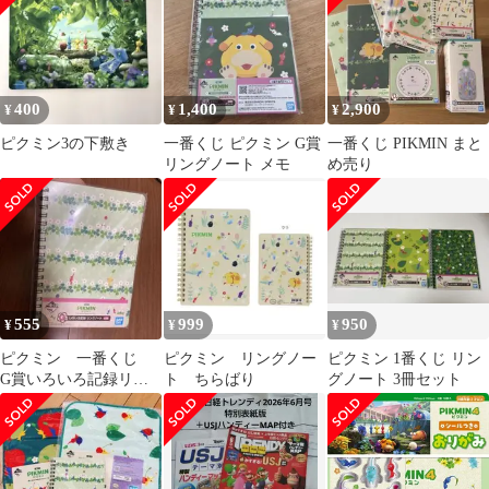
400
1,400
2,900
¥
¥
¥
ピクミン3の下敷き
一番くじ ピクミン G賞
一番くじ PIKMIN まと
リングノート メモ
め売り
555
999
950
¥
¥
¥
ピクミン 一番くじ
ピクミン リングノー
ピクミン 1番くじ リン
G賞いろいろ記録リン
ト ちらばり
グノート 3冊セット
グノート