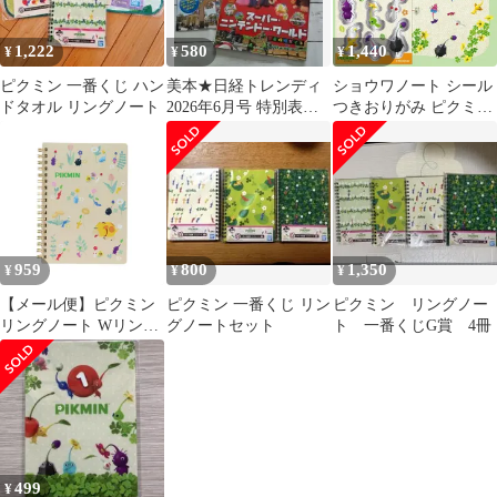
1,222
580
1,440
¥
¥
¥
ピクミン 一番くじ ハン
美本★日経トレンディ
ショウワノート シール
ドタオル リングノート
2026年6月号 特別表紙
つきおりがみ ピクミン
版＋USJハンディー
4
MAP付き
959
800
1,350
¥
¥
¥
【メール便】ピクミン
ピクミン 一番くじ リン
ピクミン リングノー
リングノート Wリング
グノートセット
ト 一番くじG賞 4冊
ノート B6 ちらばり サ
ンスター文具 新学期準
備文具 ゲームキャラク
ター グッズ
499
¥