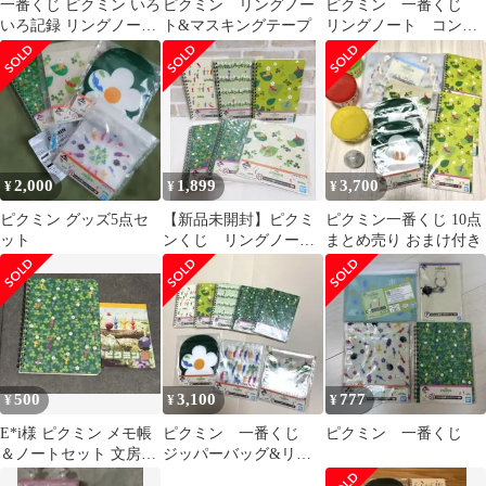
一番くじ ピクミン いろ
ピクミン リングノー
ピクミン 一番くじ
いろ記録 リングノート
ト&マスキングテープ
リングノート コンプ
2種
リート
2,000
1,899
3,700
¥
¥
¥
ピクミン グッズ5点セ
【新品未開封】ピクミ
ピクミン一番くじ 10点
ット
ンくじ リングノー
まとめ売り おまけ付き
ト ジッパーバッグ6点
セット
500
3,100
777
¥
¥
¥
E*i様 ピクミン メモ帳
ピクミン 一番くじ
ピクミン 一番くじ
＆ノートセット 文房具
ジッパーバッグ&リン
まとめ売り
グノート