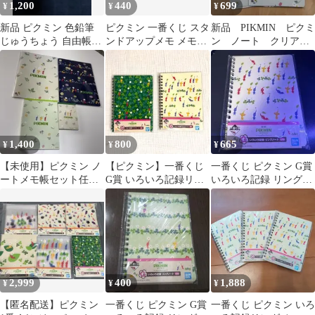
1,200
440
699
¥
¥
¥
新品 ピクミン 色鉛筆
ピクミン 一番くじ スタ
新品 PIKMIN ピクミ
じゅうちょう 自由帳
ンドアップメモ メモ帳
ン ノート クリアフ
ノート セット 文房具
2冊セット
ァイル A5サイズ サ
ンスター文具
1,400
800
665
¥
¥
¥
【未使用】ピクミン ノ
【ピクミン】一番くじ
一番くじ ピクミン G賞
ートメモ帳セット任天
G賞 いろいろ記録リン
いろいろ記録 リングノ
堂 PIKUMIN
グノート 2種
ート
2,999
400
1,888
¥
¥
¥
【匿名配送】ピクミン
一番くじ ピクミン G賞
一番くじ ピクミン いろ