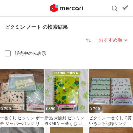
ピクミン ノート の検索結果
並び替え
販売中のみ表示
799
390
700
¥
¥
¥
一番くじ ピクミン ポー
新品 未開封 ピクミン
ピクミン 一番くじ G賞
チ ジッパーバッグ リン
PIKMIN 一番くじ いろ
いろいろ記録リングノ
グノート 3点セット
いろ記録 リングノート
ート 2冊セット