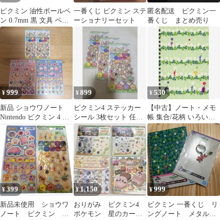
ピクミン 油性ボールペ
一番くじ ピクミン ステ
匿名配送 ピクミン一
ン 0.7mm 黒 文具 ペン
ーショナリーセット
番くじ まとめ売り
ボールペン 筆記用具 日
本製 ピクミンステーシ
ョナリー PIKUMIN
999
899
530
¥
¥
¥
新品 ショウワノート
ピクミン4 ステッカー
【中古】ノート・メモ
Nintendo ピクミン 4 星
シール 3枚セット 任天
帳 集合/花柄 いろいろ
のカービィ 箔押しシー
堂 Switch ショウワノー
記録 リングノート 「一
ル
ト
番くじ ピクミン ～ピク
ミンがいっぱいコレク
ション～」 G賞
399
1,150
999
¥
¥
¥
新品未使用 ショウワ
おりがみ ピクミン4
ピクミン 一番くじ リ
ノート ピクミン カ
ポケモン 星のカービ
ングノート メタルチ