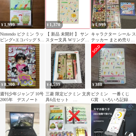
PIKMIN 赤ピクミン 青
ピクミン 黄ピクミン 岩
ピクミン 紫ピクミン 白
ピクミン デコレーショ
1,999
1,370
1,999
¥
¥
¥
ン 子供 キッズ プレゼ
ント
Nintendo ピクミン ラッ
【 新品 未開封 】 サン
キャラクター シール ス
ピング×エコバッグ S
スター文具 Wリングノ
テッカー まとめ売り
（ピクミン＆チャッピ
ート ピクミン ［B6/横
にゃんにゃんにゃんこ
ー）
罫線］ ちらばり
S2643294 未使用 送料
無料
8,300
4,599
380
¥
¥
¥
週刊少年ジャンプ 10号
三菱 限定ピクミン 文房
ピクミン 一番くじ
2005年 デスノート
具6点セット
G賞 いろいろ記録
BTGKPKS
リングノート