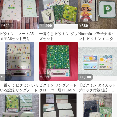
ラクター グッズ
699
4,000
580
¥
¥
¥
ピクミン ノートA5
一番くじ ピクミン グッ
Nintendo プラチナポイ
メモA6セット売り サ
ズセット
ント ピクミン ミニタオ
ンスター文具 バンダ
ルハンカチ マリオ ノー
イナムコ
ト
500
899
1,100
¥
¥
¥
一番くじ ピクミン いろ
ピクミン リングノート
【ピクミン ダイカット
いろ記録 リングノート
クローバー畑 PIKMIN
ブロック付箋2点】 オ
ッチン ゲームキャラク
ター 紙モノ