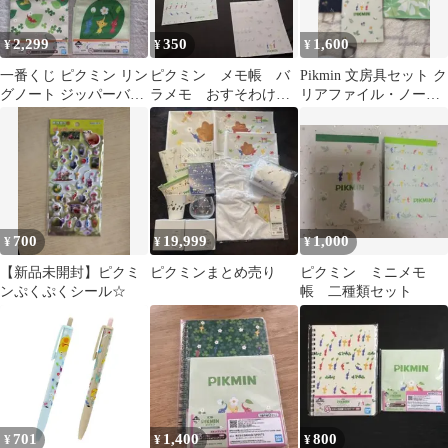
2,299
350
1,600
¥
¥
¥
一番くじ ピクミン リン
ピクミン メモ帳 バ
Pikmin 文房具セット ク
グノート ジッパーバッ
ラメモ おすそわけ 7
リアファイル・ノー
グ セット
種類 各5枚 35枚 一
ト・巾着・クリップ
番くじ
700
19,999
1,000
¥
¥
¥
【新品未開封】ピクミ
ピクミンまとめ売り
ピクミン ミニメモ
ンぷくぷくシール☆
帳 二種類セット
701
1,400
800
¥
¥
¥