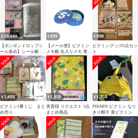
20,000
899
990
¥
¥
¥
【ボンボンドロップシ
【メール便】ピクミン
ピクミングッズ6点セッ
ール多め】シール帳 完
メモ帳 缶入りメモ 青ペ
ト
成品 3冊
レット サンスター文具
新学期準備文具 伝言 事
務用品 ゲームキャラク
ター グッズ
5,600
1,050
1,750
¥
¥
¥
ピクミン1番くじ まと
美貴様 リクエスト 3点
PIKMIN ピクミン なり
め売り
まとめ商品
きり帽子 黄ピクミン