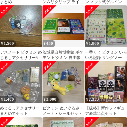
まとめ
ンムリクリップ ライト
ン ノック式ゲルインク
ブルー サンスター文具
ボールペン(スカイブル
事務用品 新学期準備文
ー) 文具
具 ゲームキャラクター
グッズ
1,500
450
1,800
¥
¥
¥
デスノート ピクミン め
茨城県自然博物館 ポケ
一番くじ ピクミン いろ
じるしアクセサリー5個
モン ピクミン 自由帳 3
いろ記録 リングノート
セット
冊セット
全４種セット
1,400
3,000
7,333
¥
¥
¥
めじるしアクセサリー
ピクミン ぬいぐるみ・
【破格】新作フィギュ
まとめてセット
ノート・シールセット
ア豪華11点セット