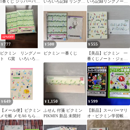
1番くじ ジッパーバッ
いろいろ記録 リングノ
いろ記録リングノート
グ ノート セット
ート
3冊セット
12%OFF
777
500
555
¥
¥
¥
ピクミン リングノー
ピクミン 一番くじ
【美品】ピクミン 一
ト G賞 いろいろ記
番くじノート・ジェラ
録 二冊
ピケステッカーセット
649
1,150
599
¥
¥
¥
【メール便】ピクミン
ふせん 付箋 ピクミン
【新品】スーパーマリ
メモ帳 メモA6 ちらば
PIKMIN 新品 未開封
オ・ピクミン学習帳セ
り サンスター文具 新学
ット 匿名発送
期準備文具 ゲームキャ