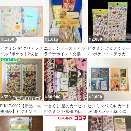
ービィ キラキラシー
ィ ショウワノート
ャーム 2個セット
ル２種セット
1,250
1,815
2,000
¥
¥
¥
ピクミン A4クリアファ
ニンテンドーストア プ
ピクミン ぷくぷくシー
イル 5ポケット2枚セッ
ラチナポイント交換グ
ル ポケットステッカー
ト
ッズ 大量
ワールド 2種セット
550
30,000
2,000
¥
¥
¥
PIK17-0007【新品・未
一番くじ 星のカービィ
ピクミンパズル カード
使用品】ピクミン４ シ
ピクミン ゼルダの伝
e+ 10ペレット草 シロポ
ール 2枚セット 任天堂
説 グッズセット
ンガシグサ 2枚セット
ゲーム wii U ゲームソ
フト キャラクター