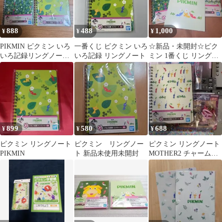
888
488
1,000
¥
¥
¥
PIKMIN ピクミン いろ
一番くじ ピクミン いろ
☆新品・未開封☆ピク
いろ記録リングノート
いろ記録 リングノート
ミン 1番くじ リングノ
2種セット新品未使用品
ート2 ピクミンメモ帳1
です。
899
580
688
¥
¥
¥
ピクミン リングノート
ピクミン リングノー
ピクミン リングノート
PIKMIN
ト 新品未使用未開封
MOTHER2 チャームマ
スコットetc．