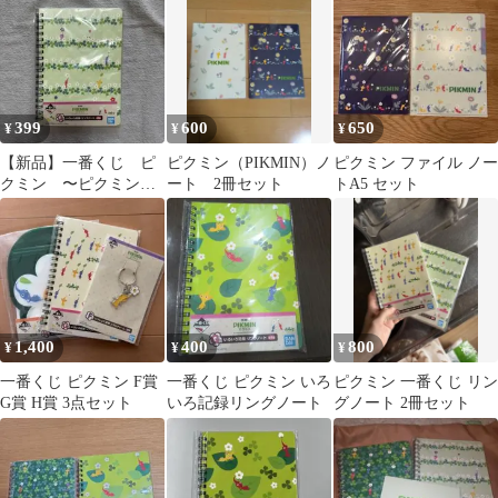
399
600
650
¥
¥
¥
【新品】一番くじ ピ
ピクミン（PIKMIN）ノ
ピクミン ファイル ノー
クミン 〜ピクミンが
ート 2冊セット
トA5 セット
いっぱいコレクショ
ン〜 リングノート
1,400
400
800
¥
¥
¥
一番くじ ピクミン F賞
一番くじ ピクミン いろ
ピクミン 一番くじ リン
G賞 H賞 3点セット
いろ記録リングノート
グノート 2冊セット