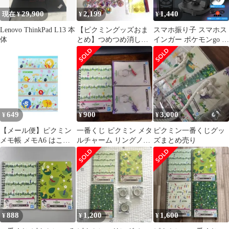
29,900
2,199
1,440
現在 ¥
¥
¥
Lenovo ThinkPad L13 本
【ピクミングッズおま
スマホ振り子 スマホス
体
とめ】つめつめ消しゴ
インガー ポケモンgo ド
ム マグネット エコバッ
ラクエウォーク ピクミ
グ
ン 自動で歩数を稼ぐ 回
転スイング 静音 スタン
ド USB 充電 たまご孵
化 揺らす 増やす 携帯
距離稼ぎ 自動歩数稼ぎ
自動スイング スマホス
649
900
3,000
¥
¥
¥
タンド
【メール便】ピクミン
一番くじ ピクミン メタ
ピクミン一番くじグッ
メモ帳 メモA6 はこぶ
ルチャーム リングノー
ズまとめ売り
サンスター文具 新学期
ト セット
準備文具 ゲームキャラ
クター グッズ
888
1,200
1,600
¥
¥
¥