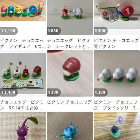
1,100
850
300
¥
¥
¥
ピクミン チョコエッ
チョコエッグ ピクミ
ピクミン チョコエッグ
グ フィギュア 6つセ
ン シークレットとブ
青ピクミン
ット
タドックリ
1,400
300
399
¥
¥
¥
チョコエッグ ピクミ
ピクミン チョコエッグ
ピクミン チョコエッ
ン 5 9 14 S まとめ売
グ ブタドックリ 3個
り
まとめ売り