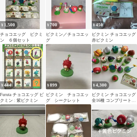
1,500
700
450
¥
¥
¥
チョコエッグ ピクミ
ピクミン／チョコエッ
ピクミン チョコエッグ
ン ６個セット
グ
赤ピクミン
444
899
4,300
¥
¥
¥
Furuta チョコエッグ ピ
ピクミン チョコエッ
ピクミン チョコエッグ
クミン : 紫ピクミン
グ シークレット
全16種 コンプリートセ
ット