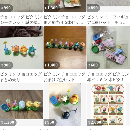
999
1,300
899
¥
¥
¥
チョコエッグ ピクミン
ピクミン チョコエッグ
ピクミン ミニフィギュ
シークレット 謎の葉っ
まとめ売り 5体セッ
ア 5種セット チョコ
ぱ人 フィギュア
ト バラ売り可
エッグ
PIKMIN
900
1,400
600
¥
¥
¥
ピクミン チョコエッグ
ピクミン チョコエッグ
チョコエッグ ピクミン
まとめ売り
おまけ 7点セット
赤ピクミン 氷ピクミン
2種セット
1,200
950
2,600
¥
¥
¥