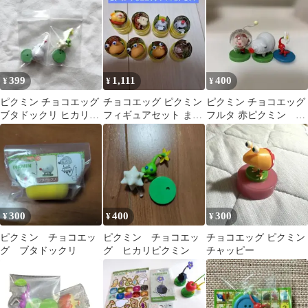
399
1,111
400
¥
¥
¥
ピクミン チョコエッグ
チョコエッグ ピクミン
ピクミン チョコエッグ
ブタドックリ ヒカリピ
フィギュアセット まと
フルタ 赤ピクミン 新
クミン
め売り
人レスキュー隊員 ブタ
ドックリ
300
400
300
¥
¥
¥
ピクミン チョコエッ
ピクミン チョコエッ
チョコエッグ ピクミン
グ ブタドックリ
グ ヒカリピクミン
チャッピー