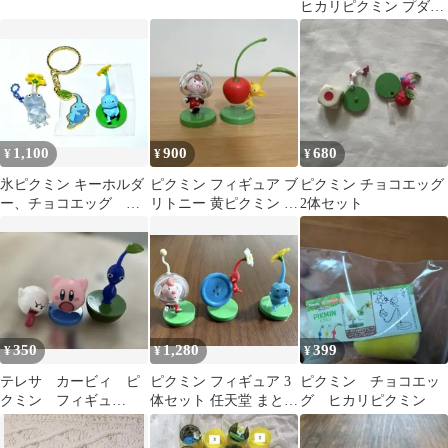
ヒカリピクミン プダド
ックリ フィギュア
1,100
900
680
¥
¥
¥
氷ピクミン キーホルダ
ピクミン フィギュア ブ
ピクミン チョコエッグ
ー、チョコエッグ 一
リトニー 黄ピクミン チ
2体セット
番くじ
ョコエッグ
350
1,280
399
¥
¥
¥
テレサ カービィ ピ
ピクミン フィギュア 3
ピクミン チョコエッ
クミン フィギュ
体セット 任天堂 まとめ
グ ヒカリピクミン
ア バスボム、チョ
売り チョコエッグ
コエッグなど。任天堂