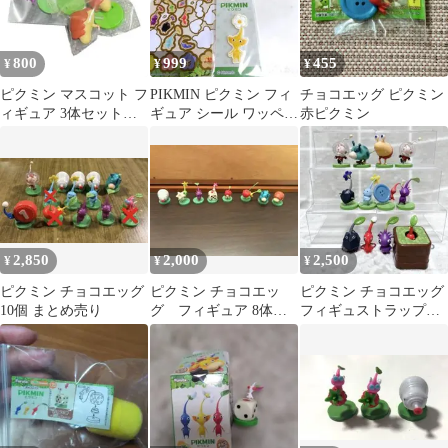
800
999
455
¥
¥
¥
ピクミン マスコット フ
PIKMIN ピクミン フィ
チョコエッグ ピクミン
ィギュア 3体セット
ギュア シール ワッペン
赤ピクミン
チョコエッグ
セット
2,850
2,000
2,500
¥
¥
¥
ピクミン チョコエッグ
ピクミン チョコエッ
ピクミン チョコエッグ
10個 まとめ売り
グ フィギュア 8体セ
フィギュストラップ
ット
キーホルダー マスコ
ット 無限