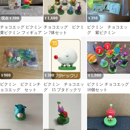
300
1,600
398
現在 ¥
¥
¥
チョコエッグ ピクミン
チョコエッグ ピクミ
ピクミン チョコエッ
黄ピクミン フィギュア
ン 7体セット
グ 紫ピクミン
900
300
1,980
¥
¥
¥
ピクミン ピクミンチ
ピクミン チョコエッ
ピクミン チョコエッグ
ョコエッグ セット
グ 15 ブタドックリ
10個セット