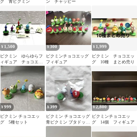
グ 青ピクミン
ン チャッピー
1,500
300
1,999
¥
¥
¥
ピクミン ゆらゆらフ
ピクミンチョコエッグ
ピクミン チョコエッ
ィギュア チョコエッ
フィギュア
グ 10種 まとめ売り
グ
999
399
2,800
¥
¥
¥
ピクミン チョコエッ
ピクミン チョコエッグ
ピクミンチョコエッ
グ 5種セット
青ピクミン ブタドック
グ 14個 フィギュア
リ 2点