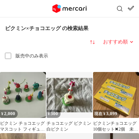
ピクミン×チョコエッグ の検索結果
並び替え
販売中のみ表示
2,000
300
3,099
¥
¥
現在 ¥
ピクミン チョコエッグ
チョコエッグ ピクミン
ピクミンチョコエッグ
マスコット フィギュア
白ピクミン
10個セット✖︎2個 未開
8種セット
封