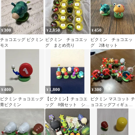
300
2,850
450
¥
¥
¥
チョコエッグ ピクミン
ピクミン チョコエッ
ピクミン チョコエッ
モス
グ まとめ売り
グ 2体セット
400
1,800
300
¥
¥
¥
ピクミン チョコエッグ
【ピクミン】チョコエ
ピクミン マスコット チ
青ピクミン
ッグ 8個セット シー
ョコエッグフィギュア
クレット含 まとめ売
バラ売り可
り