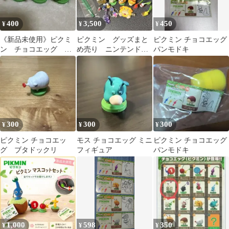
400
3,500
450
¥
¥
¥
《新品未使用》ピクミ
ピクミン グッズまと
ピクミン チョコエッグ
ン チョコエッグ フ
め売り ニンテンドー
パンモドキ
ィギュア 3体セット
ストア チョコエッ
グ めじるしチャーム
300
300
300
¥
¥
¥
ピクミン チョコエッ
モス チョコエッグ ミニ
ピクミン チョコエッグ
グ ブタドックリ
フィギュア
パンモドキ
1,000
598
350
¥
¥
¥