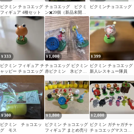
ピクミン チョコエッグ
チョコエッグ ピクミ
ピクミンチョコエッグ
フィギュア 4種セット
ン✖️20個（新品未開
封）
333
1,000
399
¥
¥
¥
ピクミン フィギュア チ
チョコエッグ ピクミン
ピクミン チョコエッグ
ャッピー チョコエッグ
赤ピクミン 氷ピクミ
新人レスキュー隊員
ン
300
1,800
2,000
¥
¥
¥
ピクミン チョコエッ
ピクミン チョコエッグ
ピクミン ガチャガチャ
グ モス
フィギュア まとめ売り
チョコエッグマスコッ