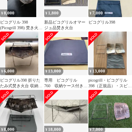
8,000
1,800
7,000
¥
¥
¥
ピコグリル 398
新品ピコグリルオマー
ピコグリル398
(Picogrill 398) 焚き火台
ジュ品焚き火台
本体 専用ケース有
6,000
13,000
13,000
¥
¥
¥
ピコグリル398 折りた
専用 ピコグリル
picogrill・ピコグリル
たみ式焚き火台 収納ケ
760 収納ケース付き
398（正規品）・スピッ
ース付き
即日発送可能です
ト未使用・収納袋付
8,000
18,000
7,000
¥
¥
¥