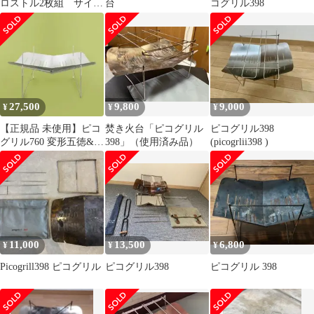
ロストル2枚組 サイド
台
コグリル398
パネル
27,500
9,800
9,000
¥
¥
¥
【正規品 未使用】ピコ
焚き火台「ピコグリル
ピコグリル398
グリル760 変形五徳&専
398」（使用済み品）
(picogrlii398 )
用スピット4本セット
11,000
13,500
6,800
¥
¥
¥
Picogrill398 ピコグリル
ピコグリル398
ピコグリル 398