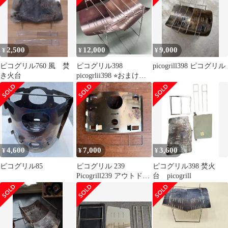
2,500
12,000
9,000
¥
¥
¥
ピコグリル760 風 焚
ピコグリル398
picogrill398 ピコグリル
き火台
picogrlii398 ⭐︎おまけの
ロストル(ゴトク)付⭐︎
4,600
7,000
3,600
¥
¥
¥
ピコグリル85
ピコグリル 239
ピコグリル398 焚火
Picogrill239 アウトドア
台 picogrill
焚き火台