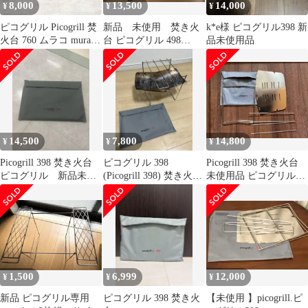
8,000
13,500
14,000
¥
¥
¥
ピコグリル Picogrill 焚
新品 未使用 焚き火
k*e様 ピコグリル398 新
火台 760 ムラコ muraco
台 ピコグリル 498
品未使用品
焚き火シー
Picogrill 498
14,500
7,800
14,800
¥
¥
¥
Picogrill 398 焚き火台
ピコグリル 398
Picogrill 398 焚き火台
ピコグリル 新品未使
(Picogrill 398) 焚き火台
未使用品 ピコグリル
用
本体 専用ケース有
398
1,500
6,999
12,000
¥
¥
¥
新品 ピコグリル専用
ピコグリル 398 焚き火
【未使用 】picogrill.ピ