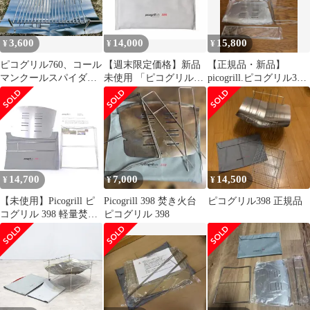
3,600
14,000
15,800
¥
¥
¥
ピコグリル760、コール
【週末限定価格】新品
【正規品・新品】
マンクールスパイダー
未使用 「ピコグリル
picogrill.ピコグリル398
プロ/L対応 ステンレ
398」 焚き火台 Picogrill
焚火シート付
スグリルネットCP
14,700
7,000
14,500
¥
¥
¥
【未使用】Picogrill ピ
Picogrill 398 焚き火台
ピコグリル398 正規品
コグリル 398 軽量焚き
ピコグリル 398
火台 キャンプ アウトド
ア