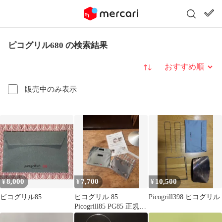
ピコグリル680 の検索結果
並び替え
販売中のみ表示
8,000
7,700
10,500
¥
¥
¥
ピコグリル85
ピコグリル 85
Picogrill398 ピコグリル
Picogrill85 PG85 正規販
売店商品未使用品