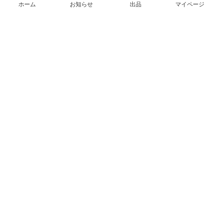
ホーム
お知らせ
出品
マイページ
会社概要（運営会社）
採用情報
プレスリリース
公式ブログ
プレスキット
メルカリUS
メルカリShops
m department（エムデパ）
ヘルプ
ヘルプセンター（ガイド・お問い合わせ）
メルカリShopsでショップを開設する
メルカリShops ショップ管理画面にログイン
メルカリShops出店者向けガイド
お問い合わせ一覧
フリーワードから商品をさがす
プライバシーと利用規約
メルカリ利用規約
メルカリShops利用規約
メルカリアンバサダー利用規約