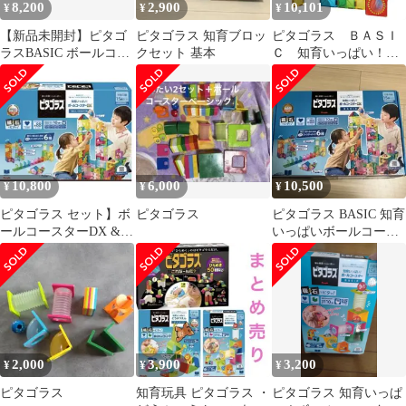
8,200
2,900
10,101
¥
¥
¥
【新品未開封】ピタゴ
ピタゴラス 知育ブロッ
ピタゴラス ＢＡＳＩ
ラスBASIC ボールコー
クセット 基本
Ｃ 知育いっぱい！ボ
スターDX トイザらス
ールコースターロング
PGS-147【ピープル】
10,800
6,000
10,500
¥
¥
¥
ピタゴラス セット】ボ
ピタゴラス
ピタゴラス BASIC 知育
ールコースターDX &ボ
いっぱいボールコース
ールコースター サウン
ターDX
ド
2,000
3,900
3,200
¥
¥
¥
ピタゴラス
知育玩具 ピタゴラス ・
ピタゴラス 知育いっぱ