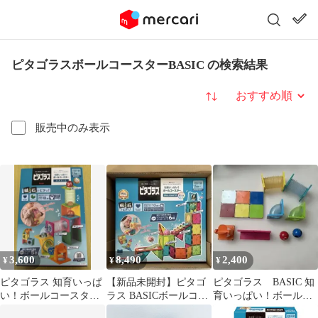
ピタゴラスボールコースターBASIC の検索結果
並び替え
販売中のみ表示
3,600
8,490
2,400
¥
¥
¥
ピタゴラス 知育いっぱ
【新品未開封】ピタゴ
ピタゴラス BASIC 知
い！ボールコースター
ラス BASICボールコー
育いっぱい！ボールコ
BASIC
スター サウンド
ースター