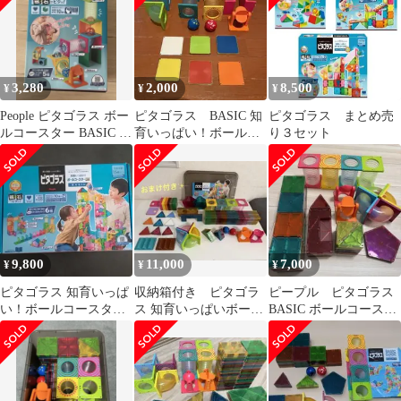
ひらめきが育つ PGS-
131
3,280
2,000
8,500
¥
¥
¥
People ピタゴラス ボー
ピタゴラス BASIC 知
ピタゴラス まとめ売
ルコースター BASIC パ
育いっぱい！ボールコ
り３セット
ーツ完備
ースターDX
9,800
11,000
7,000
¥
¥
¥
ピタゴラス 知育いっぱ
収納箱付き ピタゴラ
ピープル ピタゴラス
い！ボールコースター
ス 知育いっぱいボール
BASIC ボールコースタ
DX BASIC
コースターDX トイザ
ー DX
らス限定