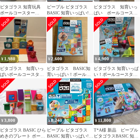
ピタゴラス 知育玩具
ピープル ピタゴラス
ピタゴラス 知育いっ
ボールコースター
BASIC 知育いっぱい!ボ
ぱい ボールコースタ
BASIC
ールコースタ―サウン
ー BASIC
ド [1歳半]から 遊べる
つくれる ひらめきが育
つ PGS-138 [単品]
1,980
2,600
4,900
¥
¥
¥
ピタゴラス 知育いっ
ピタゴラス BASIC知
ピタゴラス 知育いっぱ
ぱいボールコースタ
育いっぱい！ボールコ
い！ボールコースター
ー BASIC
ースター
ベーシックサウンド
3,800
8,240
11,800
¥
¥
¥
ピタゴラス BASIC ひら
ピープル ピタゴラス
T*A様 新品 ピープル
めきのプレート ボール
BASIC 知育いっぱい!ボ
ピタゴラスBASIC 知育