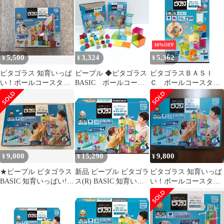
10%OFF
5,500
3,324
5,362
¥
¥
¥
ピタゴラス 知育いっぱ
ピープル ◆ピタゴラス
ピタゴラスＢＡＳＩ
い！ボールコースター
BASIC ボールコース
Ｃ ボールコースター
ロング
ター これな～んだ
【ピープル】
セット 子供用品【中
古】
9,000
15,290
9,800
¥
¥
¥
★ピープル ピタゴラス
新品 ピープル ピタゴラ
ピタゴラス 知育いっぱ
BASIC 知育いっぱい!ボ
ス(R) BASIC 知育いっ
い！ボールコースター
ールコースターDX-
ぱい!ボールコースター
DX BASIC
-529662 4977489026844
DX [1歳半] から 遊べる
つくれる ひらめきが育
つ PGS-132