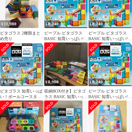
11,980
8,240
8,240
¥
¥
¥
ピタゴラス 2種類まと
ピープル ピタゴラス
ピープル ピタゴラス
め売り
BASIC 知育いっぱい!ボ
BASIC 知育いっぱい!ボ
ールコースタ―サウン
ールコースタ―サウン
ド [1歳半]から 遊べる
ド [1歳半]から 遊べる
つくれる ひらめきが育
つくれる ひらめきが育
つ PGS-138 [単品]
つ PGS-138 [単品]
4,500
8,900
8,240
¥
¥
¥
ピタゴラス 知育いっぱ
収納BOX付き】ピタゴ
ピープル ピタゴラス
い！ボールコースター
ラス BASIC 知育いっぱ
BASIC 知育いっぱい!ボ
BASIC
い！ボールコースター
ールコースタ―サウン
DX
ド [1歳半]から 遊べる
つくれる ひらめきが育
つ PGS-138 [単品]