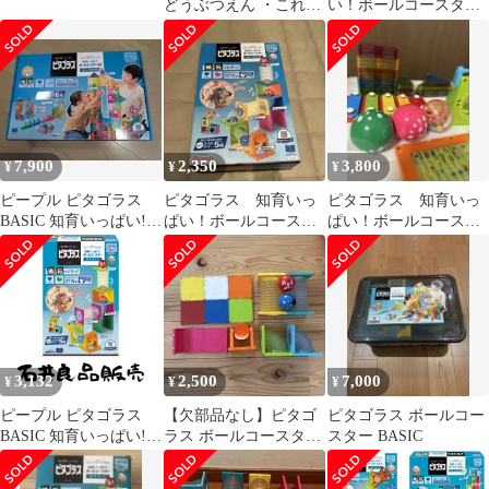
どうぶつえん ・これな
い！ボールコースター
ーんだ？ ・ボールコー
BASIC
スター
7,900
2,350
3,800
¥
¥
¥
ピープル ピタゴラス
ピタゴラス 知育いっ
ピタゴラス 知育いっ
BASIC 知育いっぱい!ボ
ぱい！ボールコースタ
ぱい！ボールコースタ
ールコースターDX
ー
ー BASIC サウンド
3,132
2,500
7,000
¥
¥
¥
ピープル ピタゴラス
【欠部品なし】ピタゴ
ピタゴラス ボールコー
BASIC 知育いっぱい!ボ
ラス ボールコースター
スター BASIC
ールコースター [1歳半]
ベーシック
から 遊べる つくれる