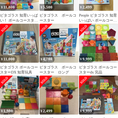
11,800
5,500
2,499
¥
¥
¥
ピタゴラス 知育いっぱ
ピタゴラス ボールコ
People ピタゴラス 知育
い！ ボールコースター
ースター
いっぱい ボールコース
DX BASIC People 追加
ター
11,000
4,700
9,999
¥
¥
¥
ピタゴラス ボールコー
ピタゴラス ボールコ
ピタゴラス ボールコー
スターDX 知育玩具
ースター ロング
スターdx 完品
1,980
2,499
9,999
¥
¥
¥