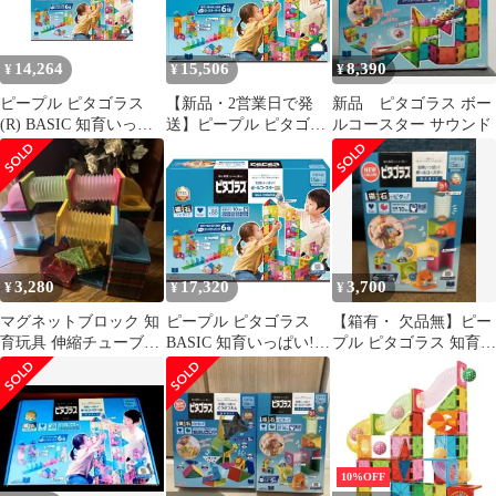
14,264
15,506
8,390
¥
¥
¥
ピープル ピタゴラス
【新品・2営業日で発
新品 ピタゴラス ボー
(R) BASIC 知育いっぱ
送】ピープル ピタゴラ
ルコースター サウンド
い!ボールコースター
ス(R) BASIC 知育いっ
DX [1歳半] から 遊べる
ぱい ボールコースター
つくれる ひらめきが育
DX 1歳半 から 遊べる
つ PGS-132
つくれる ひらめきが育
つ PGS-132
3,280
17,320
3,700
¥
¥
¥
マグネットブロック 知
ピープル ピタゴラス
【箱有・ 欠品無】ピー
育玩具 伸縮チューブ付
BASIC 知育いっぱい!ボ
プル ピタゴラス 知育い
き
ールコースターDX [1歳
っぱい!ボールコースタ
半] から 遊べる つくれ
ーサウンド
る ひらめきが育つ
PGS-132送料無料
32c4d704
10%OFF