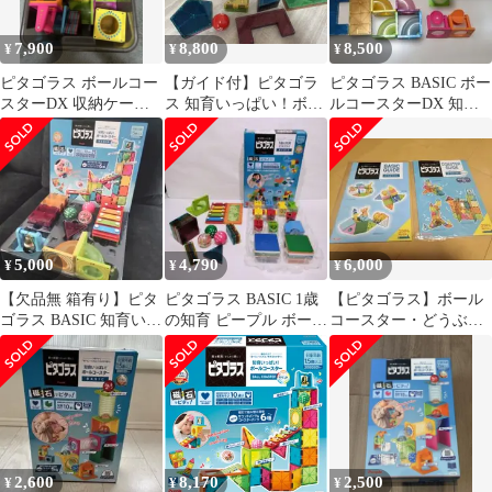
7,900
8,800
8,500
¥
¥
¥
ピタゴラス ボールコー
【ガイド付】ピタゴラ
ピタゴラス BASIC ボー
スターDX 収納ケース
ス 知育いっぱい！ボー
ルコースターDX 知育
付き
ルコースターDX ピー
玩具 PGS-132
プル
5,000
4,790
6,000
¥
¥
¥
【欠品無 箱有り】ピタ
ピタゴラス BASIC 1歳
【ピタゴラス】ボール
ゴラス BASIC 知育いっ
の知育 ピープル ボール
コースター・どうぶつ
ぱいボールコースター
コースターサウンド
えん セット
2,600
8,170
2,500
¥
¥
¥