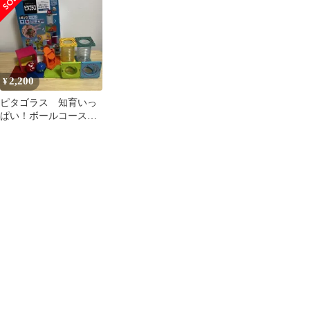
箱なし
2,200
¥
ピタゴラス 知育いっ
ぱい！ボールコースタ
ー