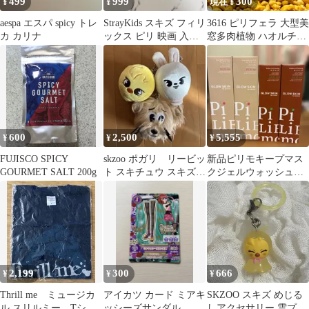
499
999
300
¥
¥
現在 ¥
aespa エスパ spicy トレ
StrayKids スキズ フィリ
3616 ピリフェラ 大型美
カ カリナ
ックス ピリ 映画 入場
窓多肉植物 ハオルチア
特典 第1弾 トレカ
アロエ
600
2,500
5,555
¥
¥
¥
FUJISCO SPICY
skzoo ポガリ リービッ
新品ピリモキープマス
GOURMET SALT 200g
ト スキチュウ スキズ
クジェルウォッシュと
リノ フィリックス ピ
バブルジェルクレンジ
リ
ング
2,199
300
666
¥
¥
¥
Thrill me ミュージカ
アイカツ カード ミアキ
SKZOO スキズ めじる
ル スリルミー Tシャ
ッシーズサンダル
しアクセサリー 雲プレ