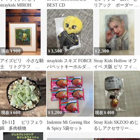
straykids MIROH
BEST CD
リアック ボーダー 半
袖 サイズ3 ベージュ ピ
ンク
900
3,500
2,300
現在 ¥
¥
¥
アイズピリ 小さな騎
straykids スキズ FORCE
Stray Kids Hollow オフ
士 リトグラフ
パペットキーホルダー
イベ 大阪 ピリ フィリ
50/100
ポガリ ピリ
ックス トレカ
600
1,200
400
現在 ¥
¥
現在 ¥
【8-11】 ピリフェラ
Indomie Mi Goreng Hot
Stray Kids SKZOO めじ
錦 多肉植物
& Spicy 5袋セット
るしアクセサリー
BbokAri ピリ