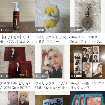
130g ⑦⑤
1,500
650
2,499
¥
¥
¥
【ほぼ未使用】ピリ
フィリックス ピリ ぬい
Stray Kids スキズ
モ バブルジェルクレ
ぐるみ マスター
Felix フィリックス
ンジング 90g
ピリ アクリルスタン
ド
1,000
1,333
1,000
¥
¥
¥
スキズ Felix ピリちゃ
フィリックス 8/1 入場
StrayKids 6期 ハン フィ
ん 2024 Xmas POPUP ラ
特典 トレカ straykids ス
リックス ピリ
ントレトレカ
キズ ピリ