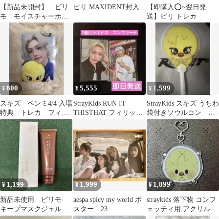
【新品未開封】 ピリ
ピリ MAXIDENT封入
【即購入⭕️~翌日発
モ モイスチャーホー
送】ピリ トレカ
ルドセラム 1箱
800
5,555
1,599
¥
¥
¥
スキズ ペンミ4/4 入場
StrayKids RUN IT
StrayKids スキズ うちわ
特典 トレカ フィリ
THISTHAT フィリック
袋付きソウルコン 入
ックス ピリ
ス ピリ ラキドロ
場特典 ピリ
1,199
1,999
1,899
¥
¥
¥
新品未使用 ピリモ
aespa spicy my world ポ
straykids 落下物 コンフ
キープマスクジェルウ
スター 23
ェッティ用 アクリルキ
ォッシュ 洗顔料
ーホルダー ポガリ ピリ