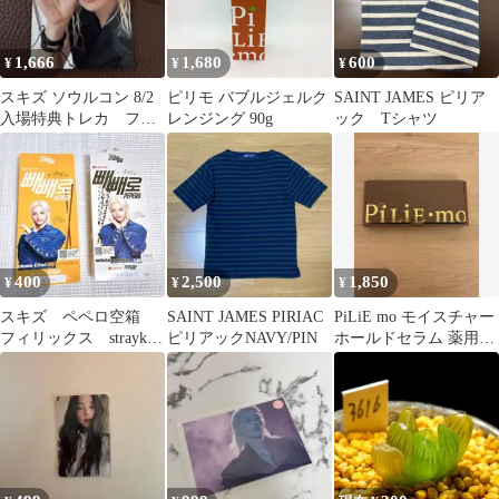
1,666
1,680
600
¥
¥
¥
スキズ ソウルコン 8/2
ピリモ バブルジェルク
SAINT JAMES ピリア
入場特典トレカ フィ
レンジング 90g
ック Tシャツ
リックス ピリ
400
2,500
1,850
¥
¥
¥
スキズ ペペロ空箱
SAINT JAMES PIRIAC
PiLiE mo モイスチャー
フィリックス straykids
ピリアックNAVY/PIN
ホールドセラム 薬用美
ピリ ペペロ 2箱 2種類
容液 ピリモ