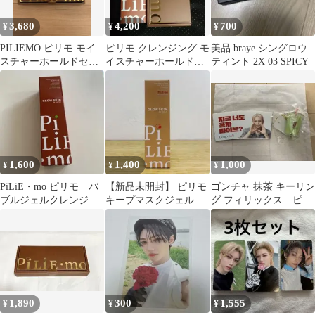
3,680
4,200
700
¥
¥
¥
PILIEMO ピリモ モイ
ピリモ クレンジング モ
美品 braye シングロウ
スチャーホールドセラ
イスチャーホールドセ
ティント 2X 03 SPICY
ム 美容液 28包 2箱セ
ラム 美容液
ット
1,600
1,400
1,000
¥
¥
¥
PiLiE・mo ピリモ バ
【新品未開封】 ピリモ
ゴンチャ 抹茶 キーリン
ブルジェルクレンジン
キープマスクジェルウ
グ フィリックス ピ
グ 90g 新品
ォッシュ 洗顔料 130g
リ カップホルダー
1,890
300
1,555
¥
¥
¥