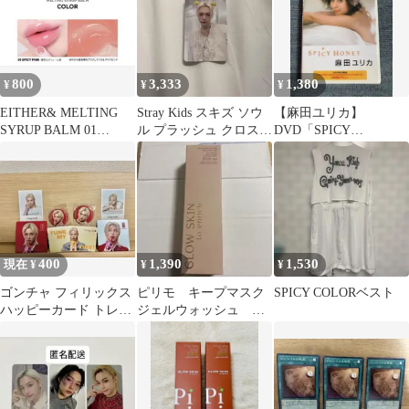
800
3,333
1,380
¥
¥
¥
EITHER& MELTING
Stray Kids スキズ ソウ
【麻田ユリカ】
SYRUP BALM 01
ル プラッシュ クロスバ
DVD「SPICY
SPICY PINK
ッグ ピリ
HONEY」
400
1,390
1,530
現在 ¥
¥
¥
ゴンチャ フィリックス
ピリモ キープマスク
SPICY COLORベスト
ハッピーカード トレカ
ジェルウォッシュ 洗
ピリ スキズ 缶バッジ
顔 130g 泡立たないタ
イプ