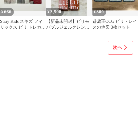
666
3,500
300
¥
¥
¥
Stray Kids スキズ フィ
【新品未開封】ピリモ
遊戯王OCG ピリ・レイ
リックス ピリ トレカ
バブルジェルクレンジ
スの地図 3枚セット
封入 fc
ング 90g 2個セット
次へ