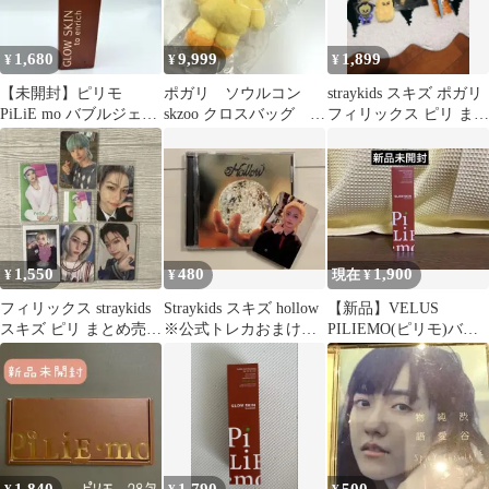
1,680
9,999
1,899
¥
¥
¥
【未開封】ピリモ
ポガリ ソウルコン
straykids スキズ ポガリ
PiLiE mo バブルジェル
skzoo クロスバッグ フ
フィリックス ピリ まと
クレンジング 90g ②
ィリックス RUN IT
め売り
ピリ
1,550
480
1,900
¥
¥
現在 ¥
フィリックス straykids
Straykids スキズ hollow
【新品】VELUS
スキズ ピリ まとめ売り
※公式トレカおまけ付
PILIEMO(ピリモ)バブ
12枚
き‼️ピリ
ルジェルクレンジング
90g