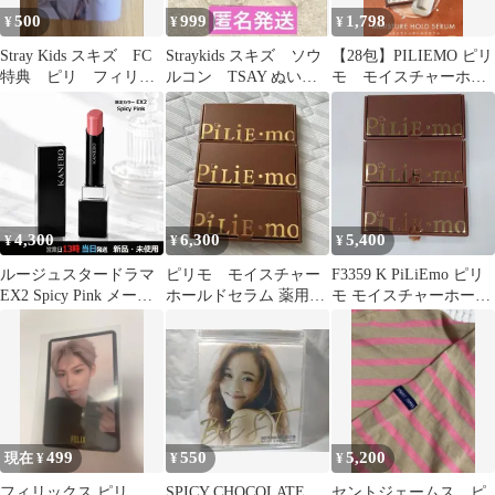
500
999
1,798
¥
¥
¥
Stray Kids スキズ FC
Straykids スキズ ソウ
【28包】PILIEMO ピリ
特典 ピリ フィリッ
ルコン TSAY ぬいぐ
モ モイスチャーホー
クス
るみ ピリちゃん ト
ルドセラム 美白美容液
レカ
4,300
6,300
5,400
¥
¥
¥
ルージュスタードラマ
ピリモ モイスチャー
F3359 K PiLiEmo ピリ
EX2 Spicy Pink メール
ホールドセラム 薬用美
モ モイスチャーホール
便
容液/28包入り 3箱
ドセラム 0.8ml×28包
【赤字覚悟】
499
550
5,200
現在 ¥
¥
¥
フィリックス ピリ
SPICY CHOCOLATE
セントジェームス ピ