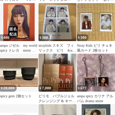
ツ 2014年
SPICY AGEHA
ート ポガリ フィリック
ス ピリ
400
300
300
¥
¥
¥
aespa ジゼル my world
straykids スキズ フィ
Stray Kids ピリ チェキ
spicy トレカ smini 封
リックス ピリ 4cut
風カード 2枚セット
入
nacific
20,000
7,000
677
¥
¥
¥
spicy gem 2個セット
ピリモ バブルジェル
aespa spicy カリナ アル
クレンジング & キープ
バム drama smini
マスクジェルウォッシ
ュ