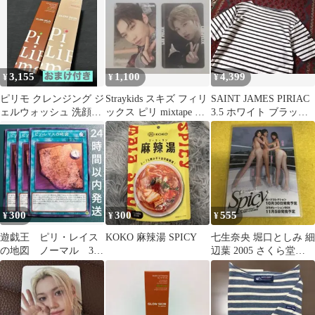
3,155
1,100
4,399
¥
¥
¥
ピリモ クレンジング ジ
Straykids スキズ フィリ
SAINT JAMES PIRIAC
ェルウォッシュ 洗顔料
ックス ピリ mixtape ト
3.5 ホワイト ブラック
ベルス
レカ 封入
ピリアック
300
300
555
¥
¥
¥
遊戯王 ピリ・レイス
KOKO 麻辣湯 SPICY
七生奈央 堀口としみ 細
の地図 ノーマル 3
辺葉 2005 さくら堂
枚 ピリレイスの地図
Spicy トレカ 非売品SP