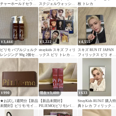
チャーホールドセラム
スクジェルウォッシュ
枚 トレカ
0.8ml×28包 計2点セッ
洗顔料 炭洗顔 洗顔クリ
ト【赤字覚悟】
ーム 生ビタミンC 配合
洗顔料 毛穴ケア 保湿
角質ケア 130g 2個セッ
ト
3,444
1,222
4,555
¥
¥
¥
ピリモ バブルジェルク
straykids スキズ フィリ
スキズ RUN IT JAPAN
レンジング 90g 2個セッ
ックス ピリ トレカ ま
フィリックス ピリ オン
ト
とめ売り
ライン購入特典
990
3,400
633
¥
現在 ¥
¥
★お試し1週間分【新品
【新品未開封】
StrayKids RUNiT 購入特
未開封】ピリモ/モイス
PILIEMO(ピリモ)バブ
典トレカ フィリックス
チャーホールドセラム/
ルジェルクレンジング
ピリ
美容液/10包
90g×2本