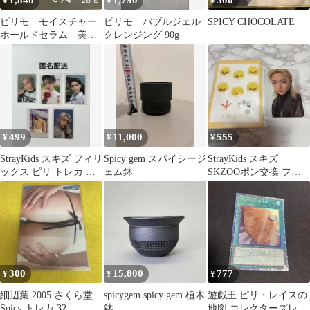
1,840
1,790
500
¥
¥
¥
ピリモ モイスチャー
ピリモ バブルジェル
SPICY CHOCOLATE
ホールドセラム 美容
クレンジング 90g
液 新品未使用 28包
499
11,000
555
¥
¥
¥
StrayKids スキズ フィリ
Spicy gem スパイシージ
StrayKids スキズ
ックス ピリ トレカ ま
ェム鉢
SKZOOポン交換 フィ
とめ売り
リックス ピリ
300
15,800
777
¥
¥
¥
細辺葉 2005 さくら堂
spicygem spicy gem 植木
遊戯王 ピリ・レイスの
Spicy トレカ 32
鉢
地図 コレクターズレア