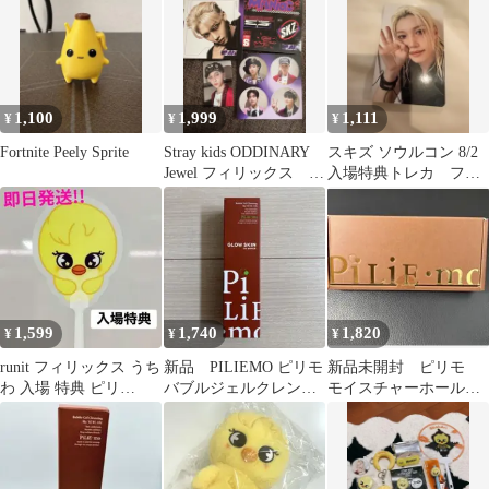
1,100
1,999
1,111
¥
¥
¥
Fortnite Peely Sprite
Stray kids ODDINARY
スキズ ソウルコン 8/2
Jewel フィリックス ピ
入場特典トレカ フィ
リ
リックス ピリ
1,599
1,740
1,820
¥
¥
¥
runit フィリックス うち
新品 PILIEMO ピリモ
新品未開封 ピリモ
わ 入場 特典 ピリ
バブルジェルクレンジ
モイスチャーホールド
BbokAri ポガリ
ング
セラム 美容液 28包