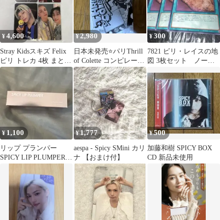
4,600
2,980
300
¥
¥
¥
Stray Kidsスキズ Felix
日本未発売⭐️パリThrill
7821 ピリ・レイスの地
ピリ トレカ 4枚 まとめ
of Colette コンピレーシ
図 3枚セット ノーマ
売り
ョンCD
ル
1,100
1,777
500
¥
¥
¥
リップ プランパー
aespa - Spicy SMini カリ
加藤和樹 SPICY BOX
SPICY LIP PLUMPER
ナ 【おまけ付】
CD 新品未使用
6ml 新品