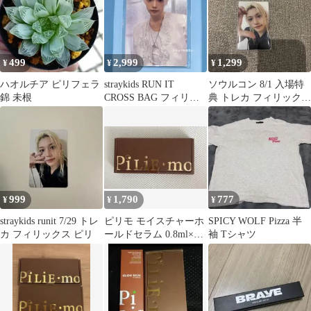
499
2,999
1,299
¥
¥
¥
ハオルチア ピリフェラ
straykids RUN IT
ソウルコン 8/1 入場特
錦 未根
CROSS BAG フィリッ
典 トレカ フィリック
クス トレカ ピリ
ス ピリ スキズ
999
1,790
777
¥
¥
¥
straykids runit 7/29 トレ
ピリモ モイスチャーホ
SPICY WOLF Pizza 半
カ フィリックス ピリ
ールドセラム 0.8ml×28
袖 Tシャツ
包