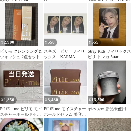
CR 1枚
2,900
550
555
¥
¥
¥
ピリモ クレンジング＆
スキズ ピリ フィリ
Stray Kids フィリックス
ウォッシュ 2点セット
ックス KARMA
ピリ トレカ 5star
Ktown4U
1,850
3,480
13,500
¥
¥
¥
PiLiE・mo ピリモ モイ
PiLiE mo モイスチャー
spicy gem 新品未使用
スチャーホールドセラ
ホールドセラム 美容液
ム 薬用美容液 28包
ピリモ 美白 シワ ニキ
ビ