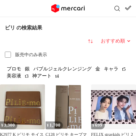
ピリ の検索結果
並び替え
販売中のみ表示
プロモ
銀
バブルジェルクレンジング
金
キャラ
t5
美容液
神アート
t3
t4
3,300
1,700
699
¥
¥
¥
K2977 K ピリモ モイス
C128 ピリモ キープマ
FELIX straykids ピリ 2