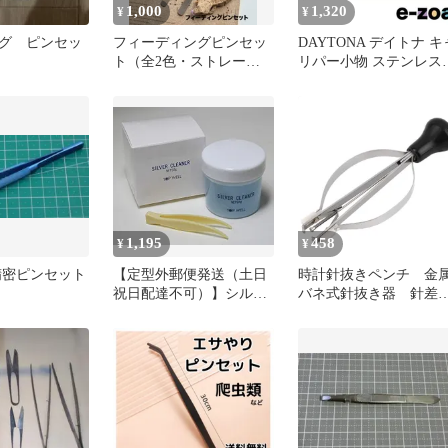
1,000
1,320
¥
¥
グ ピンセッ
フィーディングピンセッ
DAYTONA デイトナ キャ
ト（全2色・ストレート
リパー小物 ステンレス
／カーブ）【Repapaya
ッドピンセット
Select】
φ4.5×45.5mm TOKIKO
D37599 (2021238)
1,195
458
¥
¥
精密ピンセット
【定型外郵便発送（土日
時計針抜きペンチ 金
祝日配達不可）】シルバ
バネ式針抜き器 針差
ークリーナー 液体 50g 磨
器 時計ピンセット 
き 洗浄液 シルバーお手
計針外し器 時計針抜
入れ ピンセット付 銀 汚
ツール 時計修理用具
れ落とし