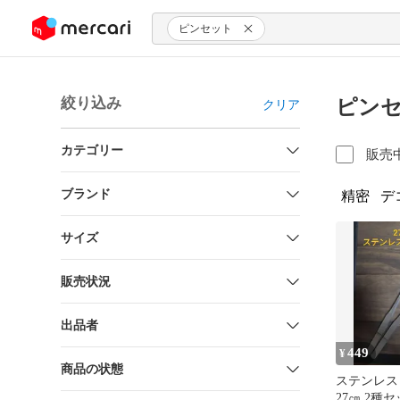
ンツにスキップ
ピンセット
絞り込み
ピンセ
クリア
カテゴリー
販売
ブランド
精密
デ
サイズ
販売状況
出品者
449
¥
商品の状態
ステンレス
27㎝ 2種