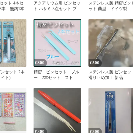
セット 4本セ
アクアリウム用 ピンセッ
ステンレス製 精密ピン
3本 無鈎1本
ト ハサミ 3点セット ブラ
ット 曲型 ドイツ製
ック ステンレス
300
500
¥
¥
ンセット 2本
精密 ピンセット ブル
ステンレス製 ピンセッ
イト)
ー 2本セット ストレ
滑り止め加工 新品
ート＆カーブ2種 ネイ
ル マツエク
300
300
¥
¥