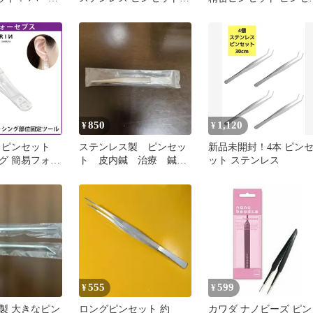
クアリウム
コメドプッシャー rg
ト 長い 水槽 ピンセッ
水草ピンセット ステン
ス 直頭+湾曲頭 水族造
工具セット 水草植え付
メンテナンス ゴミ取り
850
1,120
¥
¥
 ピンセット
ステンレス製 ピンセッ
新品未開封！4本 ピン
グ 簡易フォー
ト 皮内鍼 治療 鍼
ット ステンレス
リップ プラス
灸 東洋医療
ボディピアス用
用 へそピアス
ス用 ピアスツ
ップタイプ セ
シング ニード
シング補助ツー
つぴあす ボデ
555
599
¥
¥
製 大きなピン
ロングピンセット 約
カワダ ナノビーズ ピン