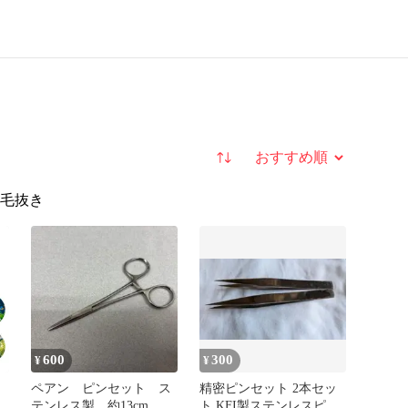
並び替え
毛抜き
600
300
¥
¥
ペアン ピンセット ス
精密ピンセット 2本セッ
ッ
テンレス製 約13cm
ト KFI製ステンレスピン