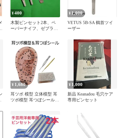
400
1,000
¥
¥
メ
木製ピンセット2本、ペ
VETUS 5B-SA 鶴首ツイ
い
ーパーナイフ、ゼブラペ
ーザー
ン先４本
1,680
1,000
¥
¥
ン
耳ツボ 模型 立体模型 耳
新品 Keanadou 毛穴ケア
付
ツボ模型 耳つぼシール
専用ピンセット
17cm 耳つぼ模型 耳つぼ
ジュエリー (マッサージ
用銅棒・ピンセット 付
属)