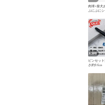
肉球+柴犬
ぷにぷにシ
ル もちも
ュマロシー
6枚セット 
付き
300
¥
ピンセット
さ約9.6㎝