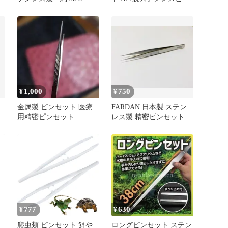
ト
セット 18-8
レ
景
け
1,000
750
¥
¥
セ
金属製 ピンセット 医療
FARDAN 日本製 ステン
用精密ピンセット
レス製 精密ピンセット
（ストレート）
777
630
¥
¥
爬虫類 ピンセット 餌や
ロングピンセット ステン