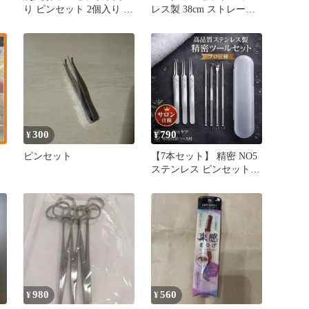
り ピンセット 2個入り 安
レス製 38cm ストレート
全ピンセット 両生類安全
ハーバリウム アクアリウ
給餌クリップ 昆虫 蜥蜴
ム
カエル 給餌クリップ 餌
やり
300
790
¥
¥
ピンセット
【7本セット】 精密 NO5
ステンレス ピンセット
コメドプッシャー xu
980
560
¥
¥