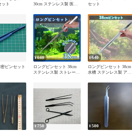
セット
30cm ステンレス製 医療
セット
園芸 アクアリウム
640
640
¥
¥
精密ピンセット
ロングピンセット 38cm
ロングピンセット 38cm
ステンレス製 ストレート
水槽 ステンレス製 アク
アクアリウム 水槽 熱帯
アリウム ストレート
魚 水草 水草植栽 深い水
槽 手入れ
750
500
¥
¥