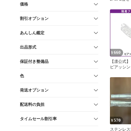
価格
リウム ア
割引オプション
あんしん鑑定
出品形式
660
¥
保証付き整備品
【凛公式】
ピアッシン
セプス ク
色
チック製 
軟骨ピアス
用 舌ピア
発送オプション
ール クリ
ルフピアッ
配送料の負担
ル ピアッ
ル なんこ
ィーピアス
タイムセール割引率
570
¥
ステンレス