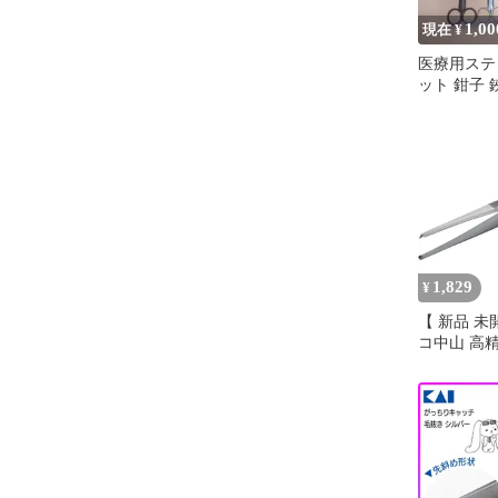
1,00
現在 ¥
医療用ステ
ット 鉗子 
1,829
¥
【 新品 未
コ中山 高
製ピンセット
鈎型 TSP8
無料