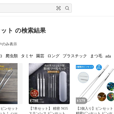
ット の検索結果
中のみ表示
コ
爬虫類
タミヤ
園芸
ロング
プラスチック
まつ毛
ada
790
579
¥
¥
 ピンセット
【7本セット】 精密 NO5
【2個入り】ピンセット
セット！ ハーバ
ステンレス ピンセット
精密ピンセット ピンセ