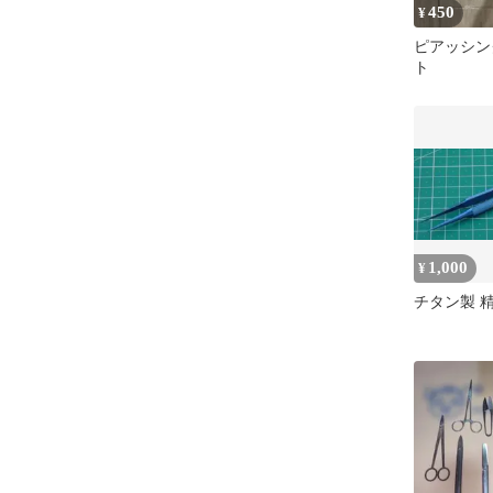
450
¥
ピアッシン
ト
1,000
¥
チタン製 