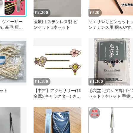
2,200
520
¥
¥
き ツイーザー
医療用 ステンレス製 ピ
▽エサやりピンセット 
AI 産毛 眉毛
ンセット 3本セット
ンテナンス用 掴みやす
ダ毛 毛の処理
ステンレス製
プ付き ツィー
 衛生用品 持
通郵便発送
NB】/がっちり
抜きシルバー
1,180
1,300
¥
¥
ット
【中古】アクセサリー(非
毛穴堂 毛穴ケア専用ピ
金属)(キャラクター) さく
セット 7本セット 手鏡
らカードセット ヘアピン
き
セット(3本組) 「カード
キャプターさくら」