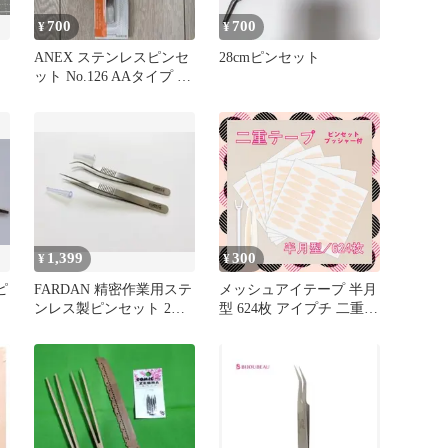
700
700
¥
¥
ANEX ステンレスピンセ
28cmピンセット
ット No.126 AAタイプ 先
曲
1,399
300
¥
¥
ピ
FARDAN 精密作業用ステ
メッシュアイテープ 半月
ンレス製ピンセット 2本
型 624枚 アイプチ 二重テ
セット（ストレート＆カ
ープ メザイク 二重
ーブ）