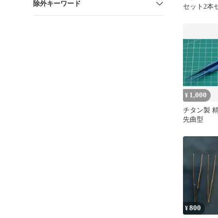
除外キーワード
セット2本
1,000
¥
チタン製 
先曲型
800
¥