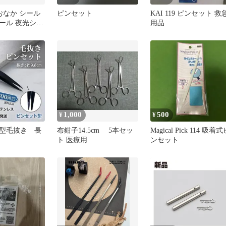
おなか シール
ピンセット
KAI 119 ピンセット 救
ール 夜光シー
用品
ちシール マシ
ル 肉球シール
+ ピンセット
1,000
500
¥
¥
型毛抜き 長
布鉗子14.5cm 5本セッ
Magical Pick 114 吸着
ト 医療用
ンセット