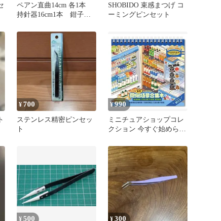
セ
ペアン直曲14cm 各1本
SHOBIDO 束感まつげ コ
持針器16cm1本 鉗子
ーミングピンセット
フィッシングプライヤー
700
990
¥
¥
ト
ステンレス精密ピンセッ
ミニチュアショップコレ
ト
クション 今すぐ始められ
るピンセット付き ステッ
カー 造景
500
300
¥
¥