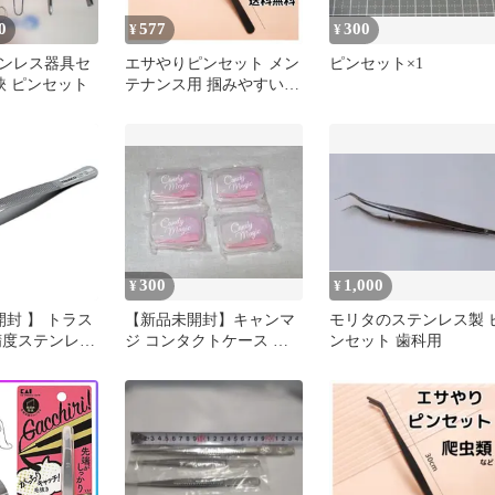
0
577
300
¥
¥
ンレス器具セ
エサやりピンセット メン
ピンセット×1
鋏 ピンセット
テナンス用 掴みやすい
ステンレス製
300
1,000
¥
¥
開封 】 トラス
【新品未開封】キャンマ
モリタのステンレス製 
精度ステンレス
ジ コンタクトケース ピ
ンセット 歯科用
 130mm 有
ンセット 4個
0 未使用 送料