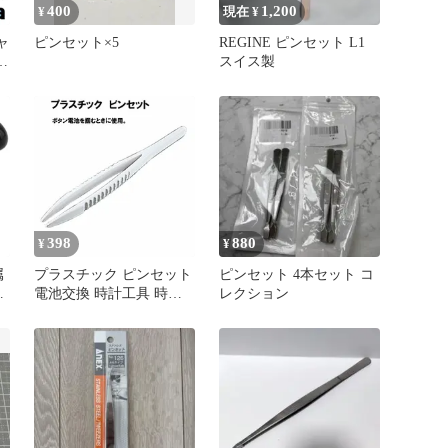
400
1,200
¥
現在 ¥
ピンセット×5
REGINE ピンセット L1
パ
スイス製
系
398
880
¥
¥
属
プラスチック ピンセット
ピンセット 4本セット コ
し
電池交換 時計工具 時計
レクション
時
部品 修理部品 時計修理
き
クォーツ 時計用 時計 腕
時計