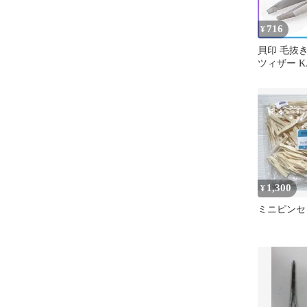
716
¥
貝印 毛抜
ツィザー K
鼻毛 髭 ム
毛抜 眉 整える ピンセッ
ト キャッ
ザー 毛ぬき
ち運び 普
【▽】【H
キャッチ毛
1,300
¥
ミニピンセ