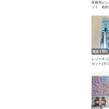
医療用ピン
ット 有鈎
400
現在 ¥
レジーネ ピ
セット(ホワ
499
¥