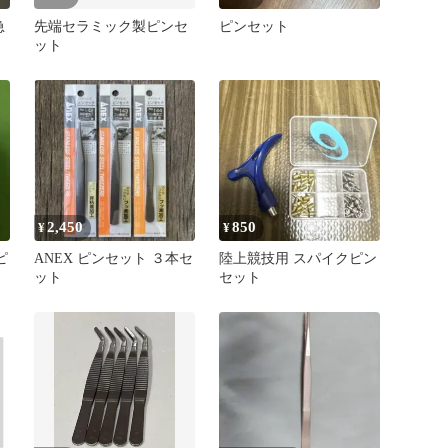
急
先端セラミック製ピンセ
ピンセット
ット
2,450
850
¥
¥
式ピ
ANEX ピンセット ３本セ
陸上競技用 スパイクピン
ット
セット