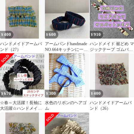
ラスト！
400
600
910
¥
¥
¥
ハンドメイドアームバ
アームバンドhandmade
ハンドメイド 裾どめ マ
ンド（27）
NO.664キッチンに一個
ジックテープ ゴムバン
どうぞ❗️ブロード
ド
670
300
400
¥
¥
¥
☆春～大活躍！長袖に
水色のリボンのヘアゴ
ハンドメイドアームバ
大活躍☆ハンドメイド
ム
ンド（26）
アームバンド《ベージ
ュステッチタイプ》