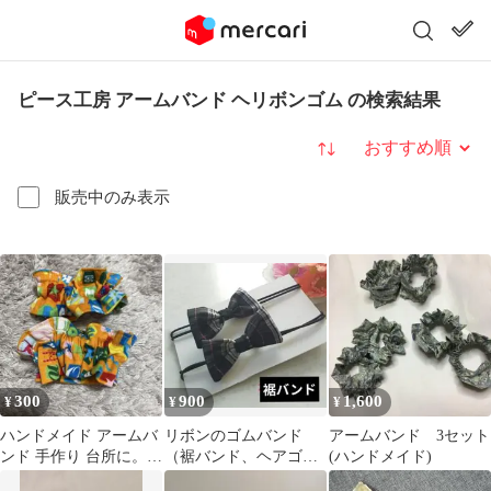
ピース工房 アームバンド ヘリボンゴム の検索結果
並び替え
販売中のみ表示
300
900
1,600
¥
¥
¥
ハンドメイド アームバ
リボンのゴムバンド
アームバンド 3セット
ンド 手作り 台所に。お
（裾バンド、ヘアゴ
(ハンドメイド)
掃除に。
ム、アームバンドに）