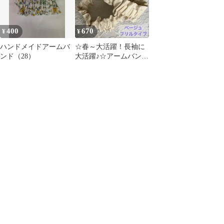
400
670
¥
¥
ハンドメイドアームバ
☆春～大活躍！長袖に
ンド（28）
大活躍♪☆アームバンド
ハンドメイド《ベージ
ュフリルタイプ》