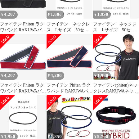
TB202200 ボルドー
4,207
1,880
1,990
¥
¥
¥
ファイテン Phiten ラク
ファイテン ネックレ
ファイテン ネックレ
ワバンド RAKUWAバン
ス Lサイズ 50セン
ス Lサイズ 50セン
ド メタックス ブラック
チ ファイテンネック
チ ファイテンネック
85cm サポーター 腰 骨
レス
レス
盤 ランニング スポーツ
吸汗速乾 体幹
TB203060 ブラック
4,207
4,200
1,980
¥
¥
¥
ファイテン Phiten ラク
ファイテン Phiten ラク
ファイテン(phiten)ネッ
ワバンド RAKUWAバン
ワバンド RAKUWAバン
クレスRAKUWAネック
ド メタックス ボルドー
ド メタックス ネイビー
ゼネラルモデル ブラ
85cm サポーター 腰 骨
85cm サポーター 腰 骨
ック
盤 ランニング スポーツ
盤 ランニング スポーツ
吸汗速乾 体幹
吸汗速乾 体幹
TB203260 ボルドー
TB203160 ネイビー
1,990
1,850
5,700
¥
¥
¥