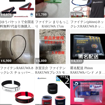
4,076
1,799
1,980
¥
¥
¥
[ゆうパケットで全国送
ファイテン まりもっこ
ファイテン(phiten)ネッ
料無料!代金引換購入不
り RAKUWA 17cm
クレスRAKUWAネック
可／配達日時指定不可]
ゼネラルモデル ブラ
ファイテン(PHITEN)
ック
RAKUWAバンド
(85cm・95cm) 腰用 1枚
入(スポーツベルト)
[0423TB203]
6,900
6,000
4,333
¥
¥
¥
ファイテンRAKUWAネ
氷室京介 ファイテン
匿名配送 Phiten
ックレス チョッパース
RAKUWAブレスS モデ
RAKUWAバンド メタッ
クエア メタックス
ル
クス 阪神タイガースモ
デル