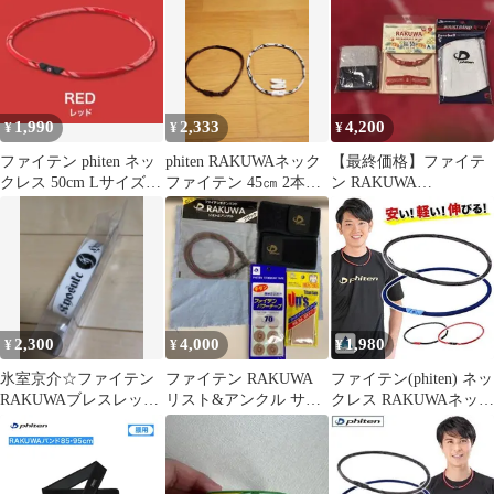
1,990
2,333
4,200
¥
¥
¥
ファイテン phiten ネッ
phiten RAKUWAネック
【最終価格】ファイテ
クレス 50cm Lサイズ
ファイテン 45㎝ 2本セ
ン RAKUWA
赤
ット
NECK&BLESS X50 リ
ストバンド
2,300
4,000
1,980
¥
¥
¥
氷室京介☆ファイテン
ファイテン RAKUWA
ファイテン(phiten) ネッ
RAKUWAブレスレット
リスト&アンクル サポ
クレス RAKUWAネック
★貴重 BOOWY
ーターセット
ゼネラルモデル