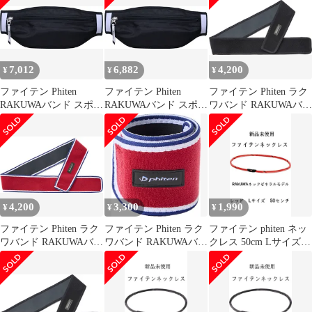
盤 ランニング スポーツ
ー 手首 足首 吸汗速乾
吸汗速乾 体幹
スポーツ デスクワーク
TB203160 ネイビー
立ち仕事 家事 薄手
TB202200 ボルドー
7,012
6,882
4,200
¥
¥
¥
ファイテン Phiten
ファイテン Phiten
ファイテン Phiten ラク
RAKUWAバンド スポー
RAKUWAバンド スポー
ワバンド RAKUWAバン
ツ ブラック 95cm ボデ
ツ ブラック 85cm ボデ
ド メタックス ブラック
ィーケア スポーツバン
ィーケア スポーツバン
95cm サポーター 腰 骨
ド ランナー 多機能ラン
ド ランナー 多機能ラン
盤 ランニング スポーツ
ニングポーチ 体幹 フィ
ニングポーチ 体幹 フィ
吸汗速乾 体幹
ット感 通気性 反射テー
ット感 通気性 反射テー
TB203062 ブラック
プ 撥水加工 TB205062 -
プ 撥水加工 TB205060 -
4,200
3,300
1,990
¥
¥
¥
ファイテン Phiten ラク
ファイテン Phiten ラク
ファイテン phiten ネッ
ワバンド RAKUWAバン
ワバンド RAKUWAバン
クレス 50cm Lサイズ
ド メタックス ボルドー
ド 2枚入 メタックス ボ
赤
85cm サポーター 腰 骨
ルドー 30cm サポータ
盤 ランニング スポーツ
ー 手首 足首 吸汗速乾
吸汗速乾 体幹
スポーツ デスクワーク
TB203260 ボルドー
立ち仕事 家事 薄手