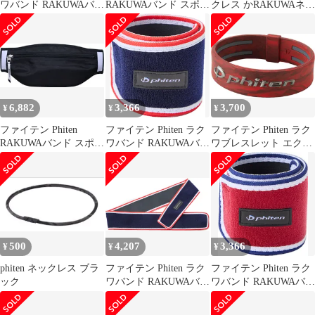
ワバンド RAKUWAバン
RAKUWAバンド スポー
クレス かRAKUWAネッ
ド 2枚入 メタックス ネ
ツ ブラック 85cm ボデ
ク ゼネラルモデル 2個
イビー 30cm サポータ
ィーケア スポーツバン
セット
ー 手首 足首 吸汗速乾
ド ランナー 多機能ラン
スポーツ デスクワーク
ニングポーチ 体幹 フィ
立ち仕事 家事 薄手
ット感 通気性 反射テー
TB202100 ネイビー
プ 撥水加工 TB205060 -
6,882
3,366
3,700
¥
¥
¥
ファイテン Phiten
ファイテン Phiten ラク
ファイテン Phiten ラク
RAKUWAバンド スポー
ワバンド RAKUWAバン
ワブレスレット エクス
ツ ブラック 95cm ボデ
ド 2枚入 メタックス ネ
トリーム RAKUWAブレ
ィーケア スポーツバン
イビー 30cm サポータ
スレット EXTREME マ
ド ランナー 多機能ラン
ー 手首 足首 吸汗速乾
ーブル レッド 17cm ス
ニングポーチ 体幹 フィ
スポーツ デスクワーク
ポーツブレスレット シ
ット感 通気性 反射テー
立ち仕事 家事 薄手
リコン メタックス
プ 撥水加工 TB205062 -
TB202100 ネイビー
TG913025 レッド
500
4,207
3,366
¥
¥
¥
phiten ネックレス ブラ
ファイテン Phiten ラク
ファイテン Phiten ラク
ック
ワバンド RAKUWAバン
ワバンド RAKUWAバン
ド メタックス ネイビー
ド 2枚入 メタックス ボ
85cm サポーター 腰 骨
ルドー 30cm サポータ