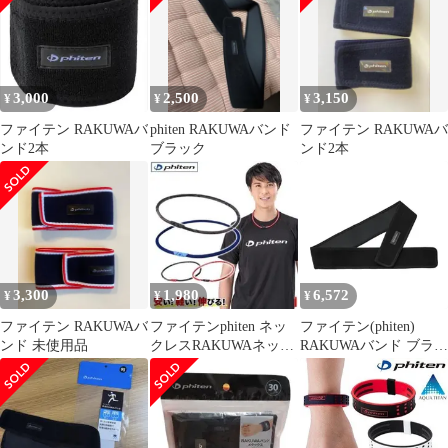
3,000
2,500
3,150
¥
¥
¥
ファイテン RAKUWAバ
phiten RAKUWAバンド
ファイテン RAKUWAバ
ンド2本
ブラック
ンド2本
3,300
1,980
6,572
¥
¥
¥
ファイテン RAKUWAバ
ファイテンphiten ネッ
ファイテン(phiten)
ンド 未使用品
クレスRAKUWAネック
RAKUWAバンド ブラッ
ゼネラルモデル ブラ
ク 95cm スポーツベル
ック