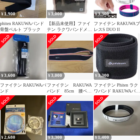
1,900
3,000
3,300
¥
¥
¥
phiten RAKUWAバンド
【新品未使用】ファイ
ファイテン RAKUWAブ
骨盤ベルト ブラック
テン ラクワバンドメタ
レスS DUO II
ックス 2枚
3,600
3,000
3,300
¥
¥
¥
ファイテン RAKUWAバ
ファイテン RAKUWA
ファイテン Phiten ラク
ンド
バンド 85cm 腰ベル
ワバンド RAKUWAバン
ト
ド 2枚入 メタックス ブ
ラック 30cm サポータ
ー 手首 足首 吸汗速乾
スポーツ デスクワーク
立ち仕事 家事 薄手
TB202000 ブラック
2,680
3,300
1,400
¥
¥
¥