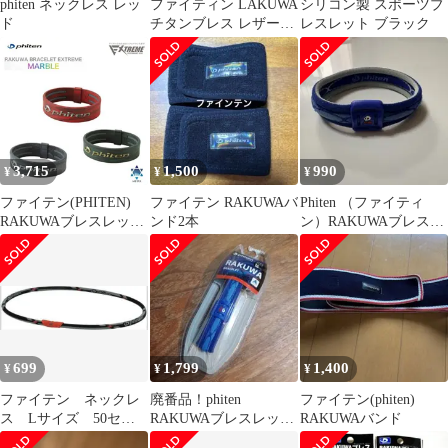
phiten ネックレス レッ
ファイティン LAKUWA
シリコン製 スポーツブ
ド
チタンブレス レザー調
レスレット ブラック
ブラック
3,715
1,500
990
¥
¥
¥
ファイテン(PHITEN)
ファイテン RAKUWAバ
Phiten （ファイティ
RAKUWAブレスレット
ンド2本
ン）RAKUWAブレス
EXTREME マーブル
X30 ブルー
17cm (3カラー)
699
1,799
1,400
¥
¥
¥
ファイテン ネックレ
廃番品！phiten
ファイテン(phiten)
ス Lサイズ 50セン
RAKUWAブレスレット
RAKUWAバンド
チ ファイテンネック
X30 アクアチタン 内周