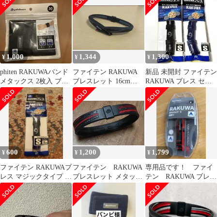
レス
16cm
1,000
1,344
1,300
¥
¥
¥
phiten RAKUWAバンド
ファイテン RAKUWA
新品 未開封 ファイテン
メタックス 2枚入 ブラ
ブレスレット 16cm
RAKUWA ブレス セッ
ック
phiten
ト Sサイズ チタン 未使
用
600
1,200
1,799
¥
¥
¥
ファイテン RAKUWAブ
ファイテン RAKUWA
専用品です！ ファイ
レス マジックタイプ S
ブレスレット メタック
テン RAKUWA ブレス
サイズ 18cm ストライ
ス
レットS Duo II
プ