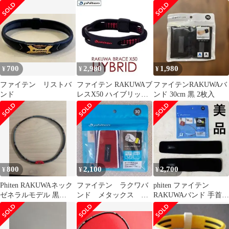
ック
ブラック サポーター
700
2,980
1,980
¥
¥
¥
ファイテン リストバ
ファイテン RAKUWAブ
ファイテンRAKUWAバ
ンド
レスX50 ハイブリッド
ンド 30cm 黒 2枚入
19cm
800
2,100
2,700
¥
¥
¥
Phiten RAKUWAネック
ファイテン ラクワバ
phiten ファイテン
ゼネラルモデル 黒
ンド メタックス 手
RAKUWAバンド 手首
50cm
首足首用 30cm 1枚
足首 2枚入
入り