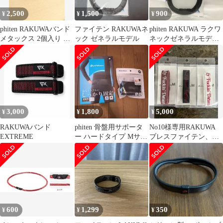
2,500
1,500
900
¥
¥
¥
phiten RAKUWAバンド
ファイテン RAKUWAネ
phiten RAKUWA ラクワ
メタックス 2個入り ブ
ック ゼネラルモデル
ネックゼネラルモデル
ラック
50㎝ カーボンブラック
3,000
1,800
5,000
¥
¥
¥
RAKUWAバンド
phiten 骨盤用サポータ
No10様専用RAKUWA
EXTREME
ー ハードタイプ Mサイ
ブレスファイテン、ブ
ズ 手首＆足首バン
ランド「M」コラボ3個
ド セット
セット販売
600
1,299
350
¥
¥
¥