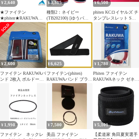
2,640
3,315
6,500
¥
¥
¥
★ファイテン
種類2：ネイビー
phiten KCロイヤルズ チ
★phiten★RAKUWAブ
(TB202100) [ゆうパケ
タンブレスレット Sタ
レスS DUOII
ットで全国送料無料!代
イプ【稀少MLB】
金引換購入不可／配達
日時指定不可] ファイ
テン(PHITEN)
RAKUWAバンド メタッ
クス (2枚入り)
[0423TB202] ※安心の
2,600
6,625
1,780
¥
¥
¥
お荷物追跡番号有り
ファイテン RAKUWAバ
ファイテン(phiten)
Phiten ファイテン
ンド 2枚入 ボルドー
RAKUWAバンド ブラッ
RAKUWAネック ゼネラ
30cm
ク 95cm スポーツベル
ルモデル 50cm レッド
ト 体幹サポート フォー
ム安定 姿勢サポート 日
常動作ケア 吸汗速乾 腰
用ベルト 薄型 伸縮性
フィット感 ランニング
ゴルフ 卓球 ボウリング
1,990
7,500
5,101
¥
¥
¥
0
ファイテン ネックレ
美品 ファイテン
【柔道家 角田夏実選手