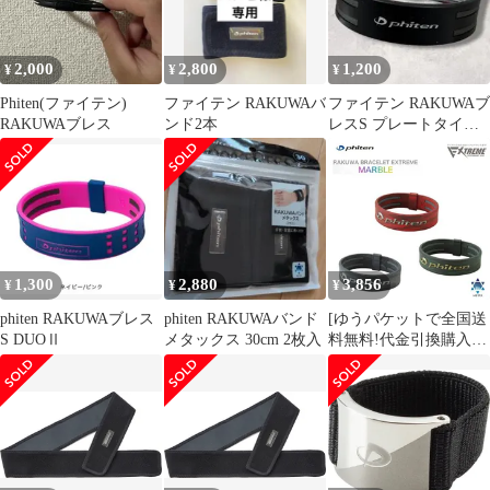
2,000
2,800
1,200
¥
¥
¥
Phiten(ファイテン)
ファイテン RAKUWAバ
ファイテン RAKUWAブ
RAKUWAブレス
ンド2本
レスS プレートタイプ
リバーシブル 17cm
黒 赤
1,300
2,880
3,856
¥
¥
¥
phiten RAKUWAブレス
phiten RAKUWAバンド
[ゆうパケットで全国送
S DUOⅡ
メタックス 30cm 2枚入
料無料!代金引換購入不
可／配達日時指定不可]
ファイテン(PHITEN)
RAKUWAブレスレット
EXTREME マーブル
17cm (3カラー) ※安心
のお荷物追跡番号有り