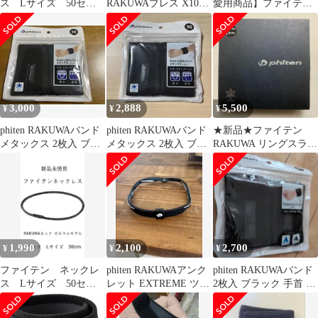
ス Lサイズ 50セン
RAKUWAブレス X100
愛用商品】ファイテン
チ ファイテンネック
レザータッチモデル
(phiten) RAKUWAバン
レ
ド 2枚入 30cm ブラック
吸汗速乾 面ファスナー
手首 足首 サポーター
スポーツシーン パフォ
ーマンスサポート ジム
トレーニング 日常ケア
3,000
2,888
5,500
¥
¥
¥
phiten RAKUWAバンド
phiten RAKUWAバンド
★新品★ファイテン
メタックス 2枚入 ブラ
メタックス 2枚入 ブラ
RAKUWA リングスラッ
ック
ック 30cm
シュ
1,990
2,100
2,700
¥
¥
¥
ファイテン ネックレ
phiten RAKUWAアンク
phiten RAKUWAバンド
ス Lサイズ 50セン
レット EXTREME ツイ
2枚入 ブラック 手首 足
チ ファイテンネック
ストブラック２３cm
首
レス