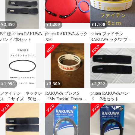
2,850
1,200
1,100
¥
¥
¥
B*1様 phiten RAKUWA
phiten RAKUWAネック
phiten ファイテン
バンド2本セット
X50
RAKUWA ラクワ ブレ
スレット ブレス S DUO
1,990
3,300
2,222
¥
¥
¥
ファイテン ネックレ
RAKUWA ブレスS
phiten RAKUWAバン
ス Lサイズ 50セン
『My Fuckin’ Dream』
ド 2枚セット
チ ファイテンネック
ファイテン
レス