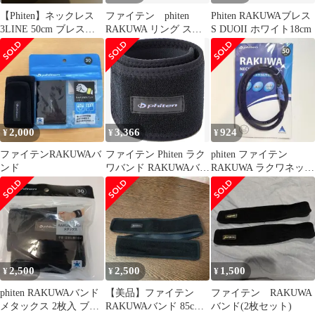
【Phiten】ネックレス
ファイテン phiten
Phiten RAKUWAブレス
3LINE 50cm ブレス
RAKUWA リング スラ
S DUOII ホワイト18cm
19cmおまけ付き
ッシュ
2,000
3,366
924
¥
¥
¥
ファイテンRAKUWAバ
ファイテン Phiten ラク
phiten ファイテン
ンド
ワバンド RAKUWAバン
RAKUWA ラクワネック
ド 2枚入 メタックス ブ
ゼネラルモデル 50cm
ラック 30cm サポータ
ー 手首 足首 吸汗速乾
スポーツ デスクワーク
立ち仕事 家事 薄手
TB202000 ブラック
2,500
2,500
1,500
¥
¥
¥
phiten RAKUWAバンド
【美品】ファイテン
ファイテン RAKUWA
メタックス 2枚入 ブラ
RAKUWAバンド 85cm
バンド(2枚セット)