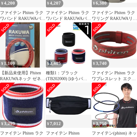
4,200
4,207
6,380
¥
¥
¥
ファイテン Phiten ラク
ファイテン Phiten ラク
ファイテン Phiten ラク
ワバンド RAKUWAバン
ワバンド RAKUWAバン
ワリング RAKUWAリン
ド メタックス ブラック
ド メタックス ブラック
グ メンズ レディース
85cm サポーター 腰 骨
95cm サポーター 腰 骨
スラッシュ 指輪 リング
盤 ランニング スポーツ
盤 ランニング スポーツ
チタンアクセサリー 磁
吸汗速乾 体幹
吸汗速乾 体幹
気アクセサリ― メタッ
TB203060 ブラック
TB203062 ブラック
クス 健康アクセサリ―
RR217000 -
1,100
3,405
3,740
¥
¥
¥
【新品未使用】Phiten
種類1：ブラック
ファイテン Phiten ラク
RAKUWAネック ゼネラ
(TB202000) [ゆうパケ
ワブレスレット エクス
ルモデル レッド 50cm
ットで全国送料無料!代
トリーム RAKUWAブレ
金引換購入不可／配達
スレット EXTREME マ
日時指定不可] ファイ
ーブル レッド 17cm ス
テン(PHITEN)
ポーツブレスレット シ
RAKUWAバンド メタッ
リコン メタックス
クス (2枚入り)
TG913025 レッド
[0423TB202] ※安心の
3,299
7,012
3,750
¥
¥
¥
お荷物追跡番号有り
ファイテン Phiten ラク
ファイテン Phiten
ファイテン(phiten) ネッ